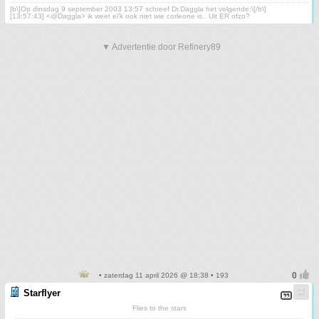
[b\]Op dinsdag 9 september 2003 13:57 schreef Dr.Daggla het volgende:\[/b\]
[13:57:43] <@Daggla> ik weet ei'k ook niet wie corleone is.. Uit ER ofzo?
▼ Advertentie door Refinery89
• zaterdag 11 april 2026 @ 18:38 • 193
Starflyer
Flies to the stars