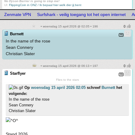
No Dyson Barrier is going to stop me!
UI:
FlippingCoin in ONZ / Ik bepaal hier welk dier jij bent
Zenmate VPN
Surfshark - veilig toegang tot het open internet
A
• woensdag 15 april 2026 @ 02:05 • 196
Burnett
In the name of the rose
Sean Connery
Christian Slater
• woensdag 15 april 2026 @ 06:13 • 197
Starflyer
Flies to the stars
Op
woensdag 15 april 2026 02:05
schreef
Burnett
het
volgende:
In the name of the rose
Sean Connery
Christian Slater
Stand 2026