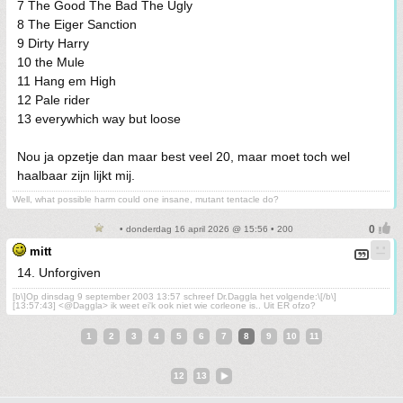
7 The Good The Bad The Ugly
8 The Eiger Sanction
9 Dirty Harry
10 the Mule
11 Hang em High
12 Pale rider
13 everywhich way but loose
Nou ja opzetje dan maar best veel 20, maar moet toch wel
haalbaar zijn lijkt mij.
Well, what possible harm could one insane, mutant tentacle do?
• donderdag 16 april 2026 @ 15:56 • 200
mitt
14. Unforgiven
[b\]Op dinsdag 9 september 2003 13:57 schreef Dr.Daggla het volgende:\[/b\]
[13:57:43] <@Daggla> ik weet ei'k ook niet wie corleone is.. Uit ER ofzo?
1
2
3
4
5
6
7
8
9
10
11
12
13