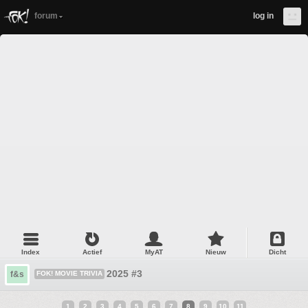
forum
log in
Index
Actief
MyAT
Nieuw
Dicht
2025 #3
f&s
FOK! MOVIE TRIVIA
1
2
3
4
5
6
7
8
9
10
11