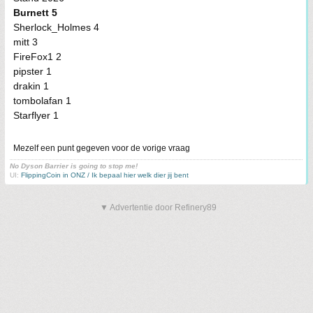
Burnett 5
Sherlock_Holmes 4
mitt 3
FireFox1 2
pipster 1
drakin 1
tombolafan 1
Starflyer 1
Mezelf een punt gegeven voor de vorige vraag
No Dyson Barrier is going to stop me!
UI:
FlippingCoin in ONZ / Ik bepaal hier welk dier jij bent
▼ Advertentie door Refinery89