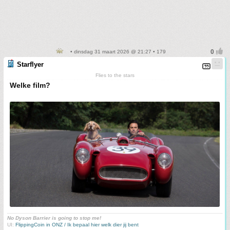
• dinsdag 31 maart 2026 @ 21:27 • 179
Starflyer
Flies to the stars
Welke film?
No Dyson Barrier is going to stop me!
UI:
FlippingCoin in ONZ / Ik bepaal hier welk dier jij bent