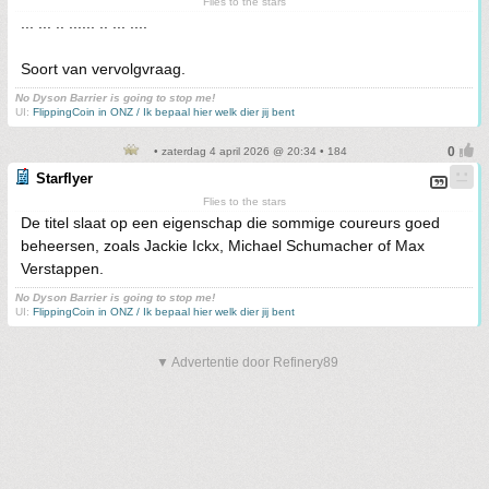
Flies to the stars
... ... .. ...... .. ... ....
Soort van vervolgvraag.
No Dyson Barrier is going to stop me!
UI:
FlippingCoin in ONZ / Ik bepaal hier welk dier jij bent
• zaterdag 4 april 2026 @ 20:34 • 184
Starflyer
Flies to the stars
De titel slaat op een eigenschap die sommige coureurs goed
beheersen, zoals Jackie Ickx, Michael Schumacher of Max
Verstappen.
No Dyson Barrier is going to stop me!
UI:
FlippingCoin in ONZ / Ik bepaal hier welk dier jij bent
▼ Advertentie door Refinery89