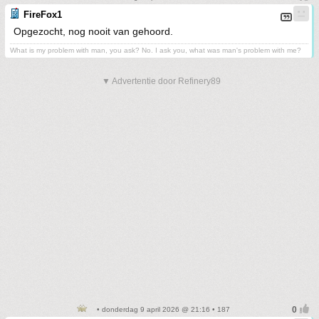
FireFox1
Opgezocht, nog nooit van gehoord.
What is my problem with man, you ask? No. I ask you, what was man's problem with me?
▼ Advertentie door Refinery89
• donderdag 9 april 2026 @ 21:16 • 187