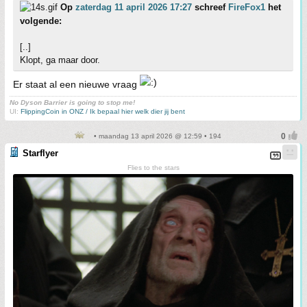
Op
zaterdag 11 april 2026 17:27
schreef
FireFox1
het
volgende:
[..]
Klopt, ga maar door.
Er staat al een nieuwe vraag
No Dyson Barrier is going to stop me!
UI:
FlippingCoin in ONZ / Ik bepaal hier welk dier jij bent
• maandag 13 april 2026 @ 12:59 • 194
Starflyer
Flies to the stars