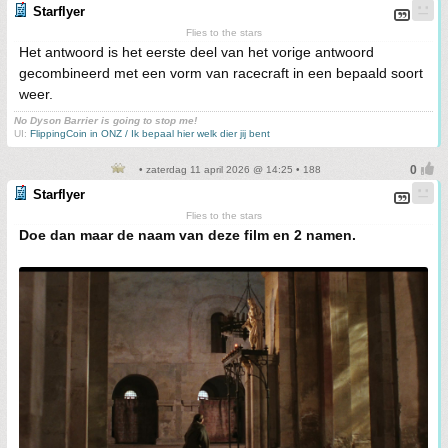
Starflyer
Flies to the stars
Het antwoord is het eerste deel van het vorige antwoord
gecombineerd met een vorm van racecraft in een bepaald soort
weer.
No Dyson Barrier is going to stop me!
UI:
FlippingCoin in ONZ / Ik bepaal hier welk dier jij bent
• zaterdag 11 april 2026 @ 14:25 • 188
Starflyer
Flies to the stars
Doe dan maar de naam van deze film en 2 namen.