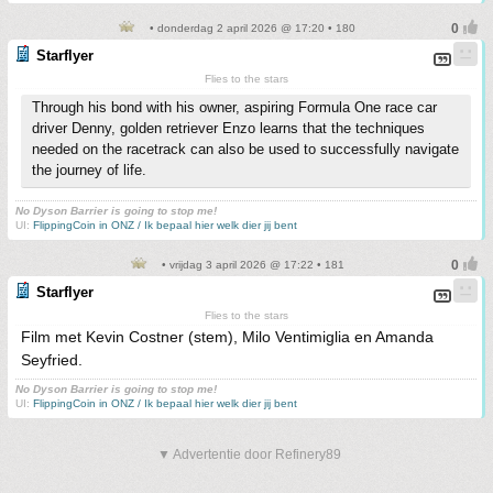
• donderdag 2 april 2026 @ 17:20 • 180
Starflyer
Flies to the stars
Through his bond with his owner, aspiring Formula One race car
driver Denny, golden retriever Enzo learns that the techniques
needed on the racetrack can also be used to successfully navigate
the journey of life.
No Dyson Barrier is going to stop me!
UI:
FlippingCoin in ONZ / Ik bepaal hier welk dier jij bent
• vrijdag 3 april 2026 @ 17:22 • 181
Starflyer
Flies to the stars
Film met Kevin Costner (stem), Milo Ventimiglia en Amanda
Seyfried.
No Dyson Barrier is going to stop me!
UI:
FlippingCoin in ONZ / Ik bepaal hier welk dier jij bent
▼ Advertentie door Refinery89