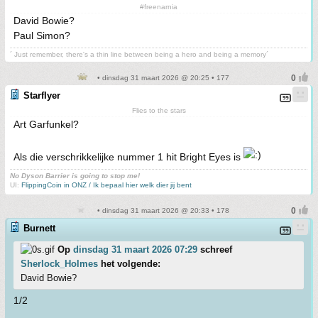
#freenarnia
David Bowie?
Paul Simon?
´ Just remember, there's a thin line between being a hero and being a memory´
• dinsdag 31 maart 2026 @ 20:25 • 177
Starflyer
Flies to the stars
Art Garfunkel?
Als die verschrikkelijke nummer 1 hit Bright Eyes is
No Dyson Barrier is going to stop me!
UI:
FlippingCoin in ONZ / Ik bepaal hier welk dier jij bent
• dinsdag 31 maart 2026 @ 20:33 • 178
Burnett
Op
dinsdag 31 maart 2026 07:29
schreef
Sherlock_Holmes
het volgende:
David Bowie?
1/2