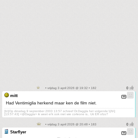
• vrijdag 3 april 2026 @ 19:32 • 182
mitt
Had Ventimiglia herkend maar ken de film niet.
[b\]Op dinsdag 9 september 2003 13:57 schreef Dr.Daggla het volgende:\[/b\]
[13:57:43] <@Daggla> ik weet ei'k ook niet wie corleone is.. Uit ER ofzo?
• vrijdag 3 april 2026 @ 20:48 • 183
Starflyer