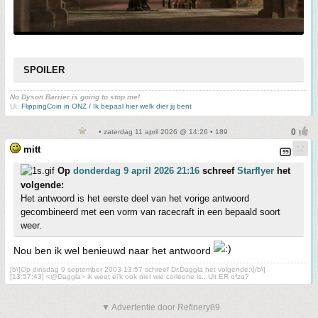
SPOILER
No Dyson Barrier is going to stop me!
UI:
FlippingCoin in ONZ / Ik bepaal hier welk dier jij bent
• zaterdag 11 april 2026 @ 14:26 • 189
mitt
Op
donderdag 9 april 2026 21:16
schreef
Starflyer
het
volgende:
Het antwoord is het eerste deel van het vorige antwoord
gecombineerd met een vorm van racecraft in een bepaald soort
weer.
Nou ben ik wel benieuwd naar het antwoord
[b\]Op dinsdag 9 september 2003 13:57 schreef Dr.Daggla het volgende:\[/b\]
[13:57:43] <@Daggla> ik weet ei'k ook niet wie corleone is.. Uit ER ofzo?
▼ Advertentie door Refinery89