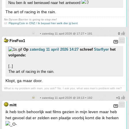
Nou ben ik wel benieuwd naar het antwoord
The art of racing in the rain.
No Dyson Barrier is going to stop me!
UI:
FlippingCoin in ONZ / Ik bepaal hier welk dier jij bent
• zaterdag 11 april 2026 @ 17:27 • 191
FireFox1
Op
zaterdag 11 april 2026 14:27
schreef
Starflyer
het
volgende:
[..]
The art of racing in the rain.
Klopt, ga maar door.
What is my problem with man, you ask? No. I ask you, what was man's problem with me?
• zaterdag 11 april 2026 @ 18:13 • 192
mitt
ik heb toch behoorlijk wat films gezien in mijn leven maar heb
het gevoel dat er zelden een plaatje voorbij komt die ik herken