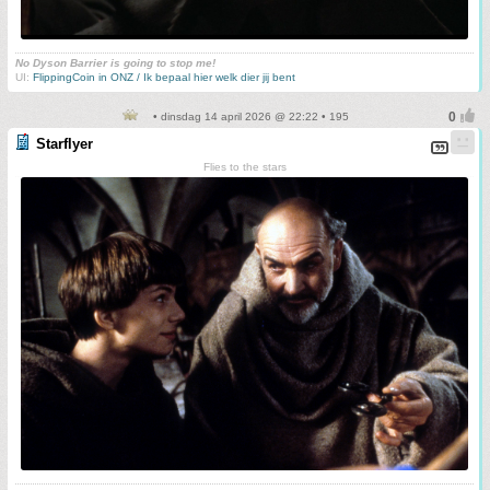
No Dyson Barrier is going to stop me!
UI:
FlippingCoin in ONZ / Ik bepaal hier welk dier jij bent
• dinsdag 14 april 2026 @ 22:22 • 195
Starflyer
Flies to the stars