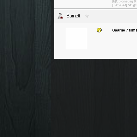
[b]Op dinsdag 9 
[13:57:43] &lt;@D
Burnett
Gaarne 7 film