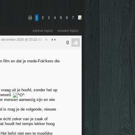
1
2
3
4
5
6
7
actieve topics
nieuwe topics
 december 2025 @ 23:22
:43
#1
en film en dat je mede-Fok!kers die
vraag uit je hoofd, zonder het op
ntwoord.
 er mensen aanwezig zijn en wie
ed is mag je de volgende, nieuwe
e écht zeker van je zaak of
dat houdt het tempo lekker hoog
Het liefst niet een te moeilijke