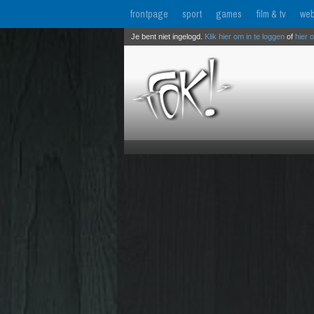
frontpage
sport
games
film & tv
web
Je bent niet ingelogd.
Klik hier om in te loggen
of
hier 