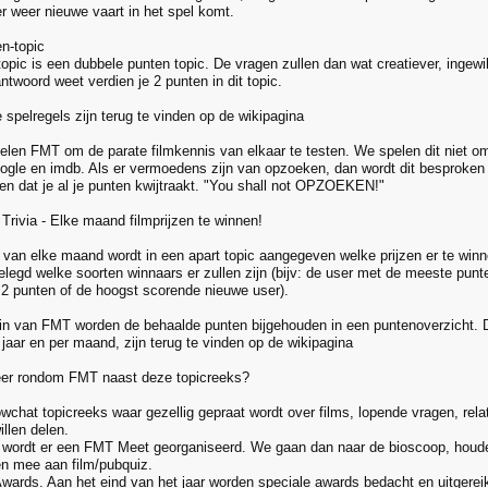
er weer nieuwe vaart in het spel komt.
n-topic
topic is een dubbele punten topic. De vragen zullen dan wat creatiever, ingewik
ntwoord weet verdien je 2 punten in dit topic.
 spelregels zijn terug te vinden op de wikipagina
elen FMT om de parate filmkennis van elkaar te testen. We spelen dit niet om 
ogle en imdb. Als er vermoedens zijn van opzoeken, dan wordt dit besproken i
en dat je al je punten kwijtraakt. "You shall not OPZOEKEN!"
Trivia - Elke maand filmprijzen te winnen!
 van elke maand wordt in een apart topic aangegeven welke prijzen er te winne
gelegd welke soorten winnaars er zullen zijn (bijv: de user met de meeste pu
2 punten of de hoogst scorende nieuwe user).
in van FMT worden de behaalde punten bijgehouden in een puntenoverzicht. D
 jaar en per maand, zijn terug te vinden op de wikipagina
eer rondom FMT naast deze topicreeks?
owchat topicreeks waar gezellig gepraat wordt over films, lopende vragen, rela
llen delen.
e wordt er een FMT Meet georganiseerd. We gaan dan naar de bioscoop, houde
en mee aan film/pubquiz.
ards. Aan het eind van het jaar worden speciale awards bedacht en uitgere