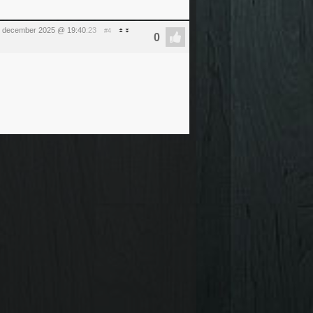
 december 2025 @ 19:40
:23
#4