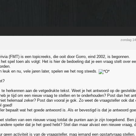
zondag 14
ivia (FMT) is een topicreeks, die ooit door Gorro, eind 2002, is begonnen.
het spel toen als volgt: Het is hier de bedoeling dat je een vraag stelt over e
orden.
n leuk en nu, vele jaren later, spelen we het nog steeds.
et?
s te herkennen aan de vetgedrukte tekst. Weet je het antwoord op de gestelde 
heb je tijd om een nieuw vraag te stellen en te onderhouden? Post dan het a
 niet helemaal zeker? Post dan vooral je gok. Zo weet de vraagsteller ook dat
el goed!
ller bepaalt wat het goede antwoord is. Als er bevestigd is dat je antwoord go
et stellen van een nieuwe vraag totdat de punten aan je zijn toegekend. Ben j
 andere speler dat je het goed hebt? Stel dan maar alvast een nieuwe vraag, 
ur geen activiteit is van de vraagsteller, mag iemand een opstartvraag stellen. 