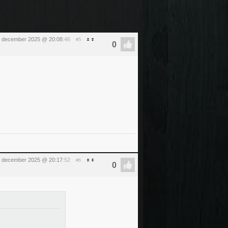
 december 2025 @ 20:08
:46
#5
 december 2025 @ 20:17
:52
#6