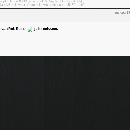
september 2003 13:57 schreef Dr.Daggla het volgende:[/b]
aggla&gt; ik weet ei'k ook niet wie corleone is.. Uit ER ofzo?
maandag 15
s van Rob Reiner
als regisseur.