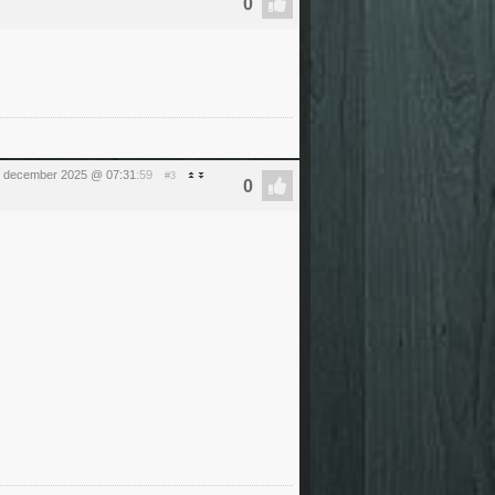
 december 2025 @ 07:31
:59
#3