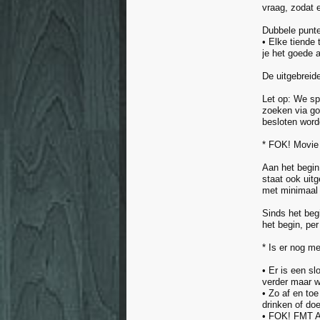
vraag, zodat 
Dubbele punte
• Elke tiende 
je het goede a
De uitgebreide
Let op: We sp
zoeken via go
besloten word
* FOK! Movie 
Aan het begin
staat ook uit
met minimaal 
Sinds het beg
het begin, per
* Is er nog m
• Er is een sl
verder maar wi
• Zo af en to
drinken of do
• FOK! FMT Aw