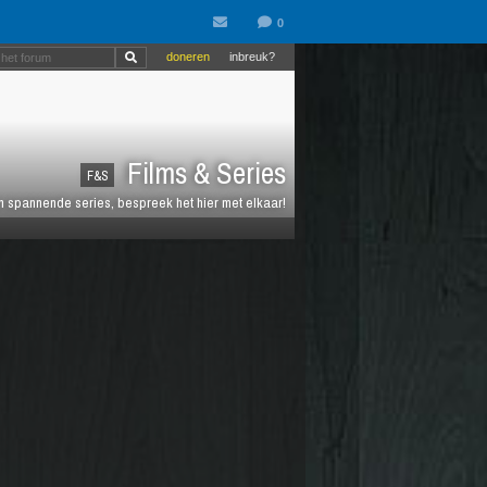
doneren
inbreuk?
Films & Series
F&S
en spannende series, bespreek het hier met elkaar!