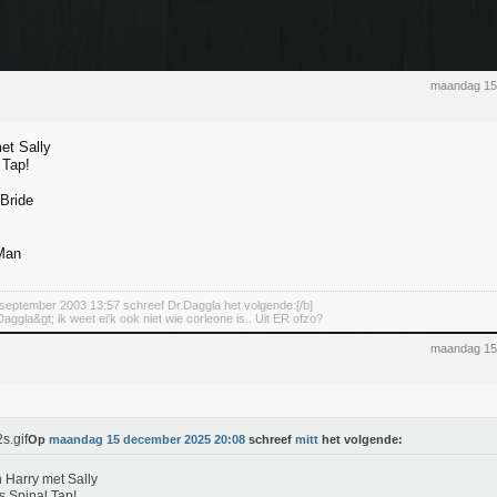
maandag 15
et Sally
 Tap!
Bride
Man
september 2003 13:57 schreef Dr.Daggla het volgende:[/b]
aggla&gt; ik weet ei'k ook niet wie corleone is.. Uit ER ofzo?
maandag 15
Op
maandag 15 december 2025 20:08
schreef
mitt
het volgende:
Harry met Sally
is Spinal Tap!