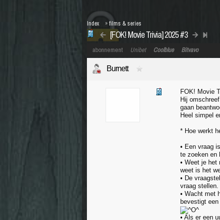
Index
»
films & series
[FOK! Movie Trivia] 2025 #3
abonnement
Unibet
Coolblue
Bitvavo
Burnett
FOK! Movie Tr
Hij omschreef 
gaan beantwo
Heel simpel e
* Hoe werkt h
• Een vraag i
te zoeken en 
• Weet je het
weet is het w
• De vraagste
vraag stellen.
• Wacht met h
bevestigt een
• Als er een u