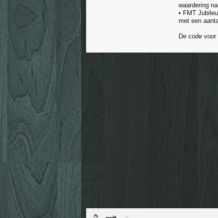
waardering naa
• FMT Jubileu
met een aantal
De code voor 