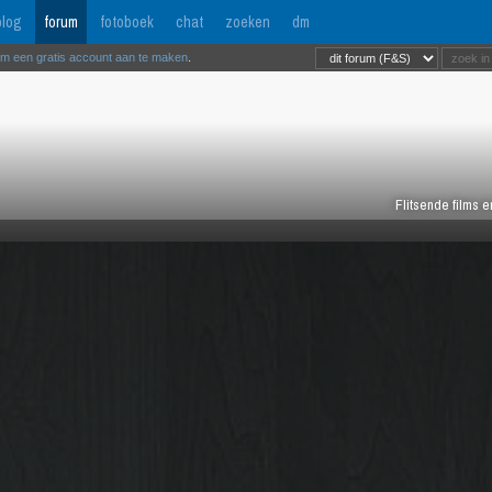
log
forum
fotoboek
chat
zoeken
dm
om een gratis account aan te maken
.
Flitsende films 