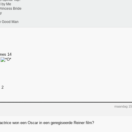
d by Me
rincess Bride
y
w Good Man
mes 14
 2
maandag 15
actrice won een Oscar in een geregiseerde Reiner film?