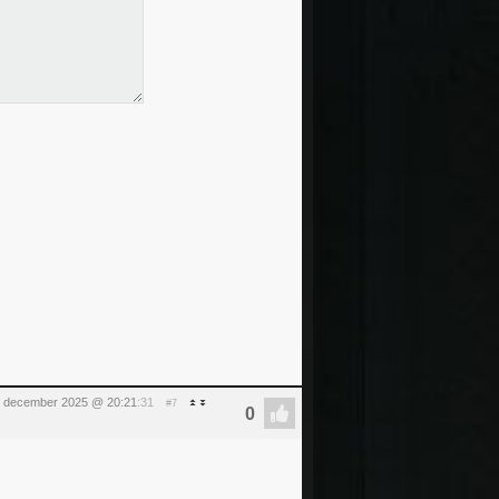
 december 2025 @ 20:21
:31
#7