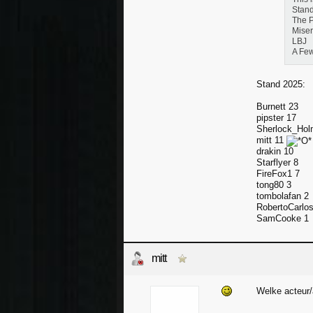
Stan
The P
Miser
LBJ
A Fe
Stand 2025:
Burnett 23
pipster 17
Sherlock_Hol
mitt 11
drakin 10
Starflyer 8
FireFox1 7
tong80 3
tombolafan 2
RobertoCarlos
SamCooke 1
mitt
Welke acteur/