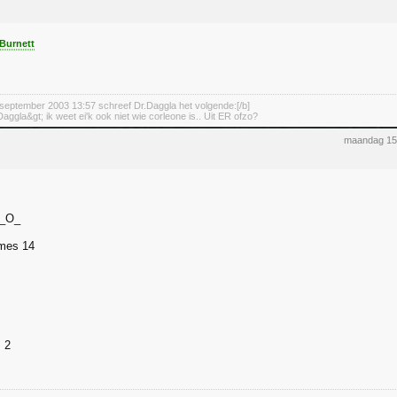
Burnett
september 2003 13:57 schreef Dr.Daggla het volgende:[/b]
aggla&gt; ik weet ei'k ook niet wie corleone is.. Uit ER ofzo?
maandag 15
mes 14
 2