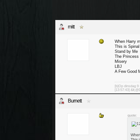
mitt
When Harry m
This is Spinal
Stand by Me
The Princess 
Misery
LBJ
A Few Good 
[b]Op dinsdag 9 
[13:57:43] &lt;@D
Burnett
quote:
When 
This 