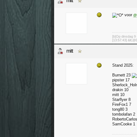
mitt
voor
@
[b]Op dinsdag 9 
[13:57:43] &lt;@D
mitt
Stand 2025:
Burnett 23
pipster 17
Sherlock_Hol
drakin 10
mitt 10
Starflyer 8
FireFox1 7
tong80 3
tombolafan 2
RobertoCarlos
SamCooke 1