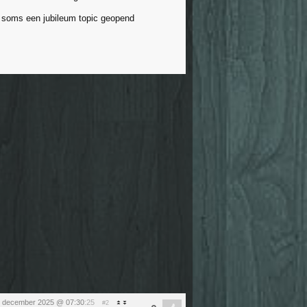
r soms een jubileum topic geopend
 december 2025 @ 07:30
:25
#2