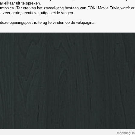
r elkaar uit te spreken.
mtopics. Ter ere van het zoveel-jarig bestaan van FOK! Movie Trivia wordt e
 zeer grote, creatieve, uitgebreide vragen.
deze openingspost is terug te vinden op de wikipagina
maandag 15