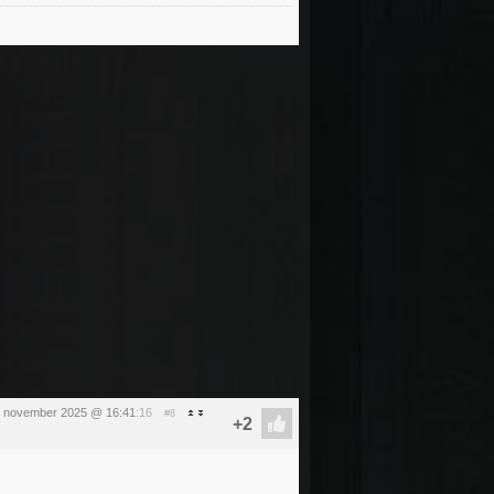
5 november 2025 @ 16:41
:16
#8