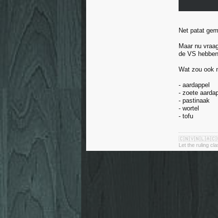
Net patat gem
Maar nu vraag
de VS hebben 
Wat zou ook n
- aardappel
- zoete aarda
- pastinaak
- wortel
- tofu
🇨🇳🇻🇳🇱🇦🇨
Let the ruling cl