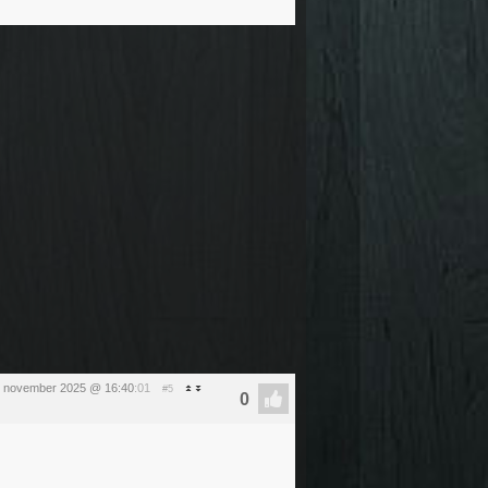
5 november 2025 @ 16:40
:01
#5