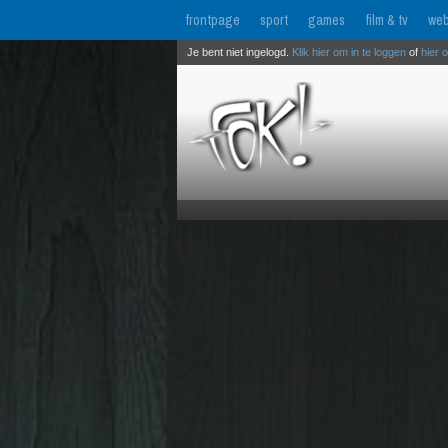
frontpage
sport
games
film & tv
web
Je bent niet ingelogd.
Klik hier om in te loggen
of
hier 