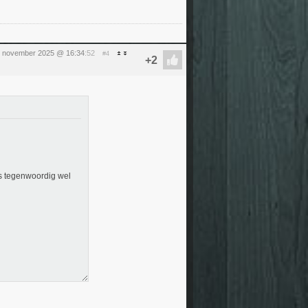
5 november 2025 @ 16:34
:52
#4
is tegenwoordig wel