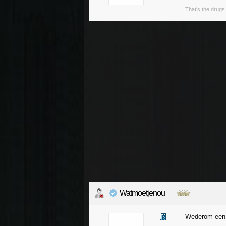
That's the drugs 
Watmoetjenou
Wederom een f