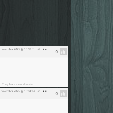
5 november 2025 @ 16:33
:31
#2
s. They have a world to win.
5 november 2025 @ 16:34
:14
#3