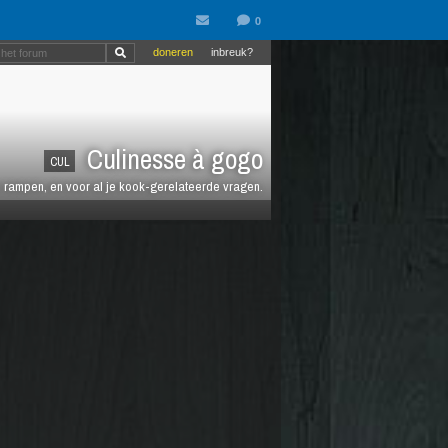
doneren
inbreuk?
Culinesse à gogo
CUL
en rampen, en voor al je kook-gerelateerde vragen.