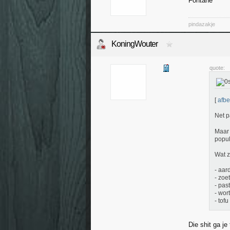
Fontane
pindazakje
KoningWouter
quote:
[
afbe
Net p
Maar 
popul
Wat z
- aar
- zoe
- pas
- wort
- tofu
Die shit ga je 