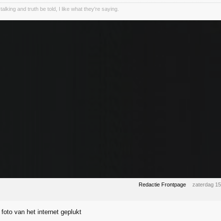
talking and truth be told, I like what they're saying.
Redactie Frontpage
zaterdag 1
oto van het internet geplukt