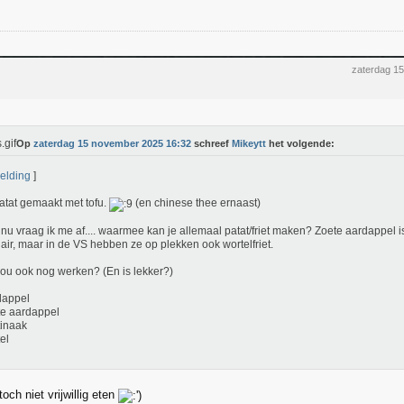
zaterdag 1
Op
zaterdag 15 november 2025 16:32
schreef
Mikeytt
het volgende:
elding
]
atat gemaakt met tofu.
(en chinese thee ernaast)
nu vraag ik me af.... waarmee kan je allemaal patat/friet maken? Zoete aardappel 
air, maar in de VS hebben ze op plekken ook wortelfriet.
ou ook nog werken? (En is lekker?)
dappel
te aardappel
tinaak
el
toch niet vrijwillig eten