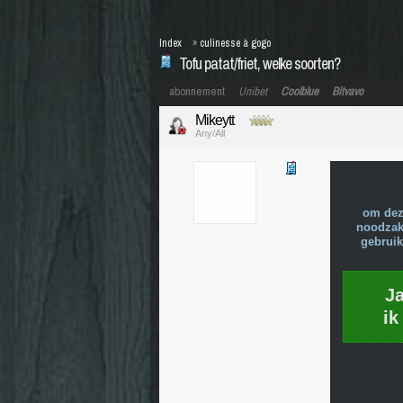
Index
»
culinesse à gogo
Tofu patat/friet, welke soorten?
abonnement
Unibet
Coolblue
Bitvavo
Mikeytt
Any/All
om dez
noodzake
gebruik
J
ik