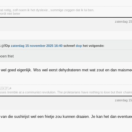
at rottig, zelf noem ik het dyslexie , sommige zeggen dat ik lui ben.
wordt niet beter
zaterdag 1
Op
zaterdag 15 november 2025 16:40
schreef
dop
het volgende:
en friet
k wel goed eigenlijk. Wss wel eerst dehydrateren met wat zout en dan maismee
🇺🇰🇵☭
asses tremble at a communist revolution. The proletarians have nothing to lose but their chain
zaterdag 1
 van die sushirijst wel een frietje zou kunnen draaien. Je kan het dan eventue