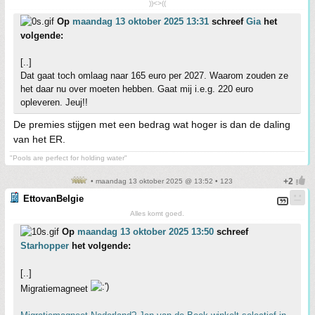
))<>((
Op
maandag 13 oktober 2025 13:31
schreef
Gia
het
volgende:
[..]
Dat gaat toch omlaag naar 165 euro per 2027. Waarom zouden ze
het daar nu over moeten hebben. Gaat mij i.e.g. 220 euro
opleveren. Jeuj!!
De premies stijgen met een bedrag wat hoger is dan de daling
van het ER.
"Pools are perfect for holding water"
• maandag 13 oktober 2025 @ 13:52 • 123
EttovanBelgie
Alles komt goed.
Op
maandag 13 oktober 2025 13:50
schreef
Starhopper
het volgende:
[..]
Migratiemagneet