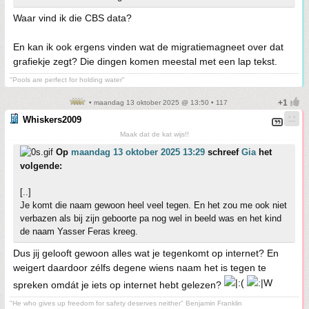
Waar vind ik die CBS data?
En kan ik ook ergens vinden wat de migratiemagneet over dat
grafiekje zegt? Die dingen komen meestal met een lap tekst.
"Pools are perfect for holding water"
• maandag 13 oktober 2025 @ 13:50 • 117
Whiskers2009
Maak dat de kat wijs!!
Op
maandag 13 oktober 2025 13:29
schreef
Gia
het
volgende:
[..]
Je komt die naam gewoon heel veel tegen. En het zou me ook niet
verbazen als bij zijn geboorte pa nog wel in beeld was en het kind
de naam Yasser Feras kreeg.
Dus jij gelooft gewoon alles wat je tegenkomt op internet? En
weigert daardoor zélfs degene wiens naam het is tegen te
spreken omdát je iets op internet hebt gelezen?
"He who gives up freedom for safety deserves neither" Benjamin Franklin