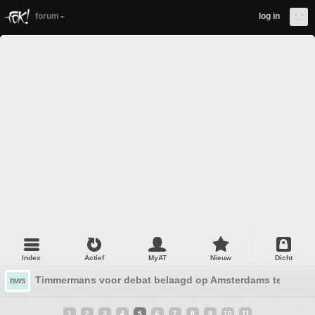
forum
log in
Index
Actief
MyAT
Nieuw
Dicht
Timmermans voor debat belaagd op Amsterdams terras #2
nws
1
2
3
4
5
6
7
8
9
10
11