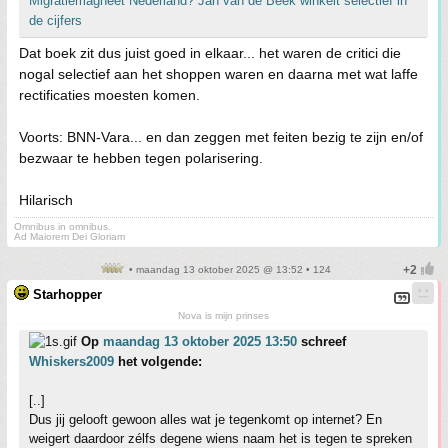
Migratiemagneet Nederland? Jan van de Beek winkelt selectief in
de cijfers
Dat boek zit dus juist goed in elkaar... het waren de critici die
nogal selectief aan het shoppen waren en daarna met wat laffe
rectificaties moesten komen.
Voorts: BNN-Vara... en dan zeggen met feiten bezig te zijn en/of
bezwaar te hebben tegen polarisering.
Hilarisch
Omnibus in omnibus.
Ad Maiorem Dei Gloriam
• maandag 13 oktober 2025 @ 13:52 • 124
Starhopper
Nova is mijn prinses
Op
maandag 13 oktober 2025 13:50
schreef
Whiskers2009
het volgende:
[..]
Dus jij gelooft gewoon alles wat je tegenkomt op internet? En
weigert daardoor zélfs degene wiens naam het is tegen te spreken