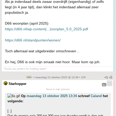
Als je inderdaad deels zwaar overdrijft (eigenhandig) of zelfs
liegt (in 4 jaar tijd), dan klinkt het inderdaad allemaal zeer
populistisch ja.
D66 woonplan (april 2025)
https://d66.nl/wp-content(...)oonplan_5.0_2025.pdf
https://d66.nl/standpunten/wonen/
Toch allemaal wat uitgebreider omschreven ..
En hej, D66 is ook mijn smaak niet hoor. Maar kom op joh.
"Pools are perfect for holding water"
• maandag 13 oktober 2025 @ 13:36 • 105
Starhopper
Nova is mijn prinses
Op
maandag 13 oktober 2025 13:34
schreef
Caland
het
volgende:
[..]
Dat de premie zo'n 200 tot 300 per jaar duurder wordt is dan ook