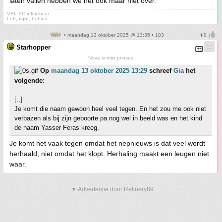
laten vallen hebben we het ook maar niet over.
VBL SC influencer
Left, right, behind
• maandag 13 oktober 2025 @ 13:35 • 103
Starhopper
Nova is mijn prinses
Op
maandag 13 oktober 2025 13:29
schreef
Gia
het
volgende:
[..]
Je komt die naam gewoon heel veel tegen. En het zou me ook niet
verbazen als bij zijn geboorte pa nog wel in beeld was en het kind
de naam Yasser Feras kreeg.
Je komt het vaak tegen omdat het nepnieuws is dat veel wordt
herhaald, niet omdat het klopt. Herhaling maakt een leugen niet
waar.
▼ Advertentie door Refinery89