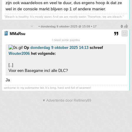
zijn ook waardeloos en veel te duur, dus ergens hoop ik dat ze
wel in de console markt blijven op 1 of andere manier.
"Bleach is healthy. It's mostly water. And we are mostly water. Therefore, we are bleach."
• donderdag 9 oktober 2025 @ 15:09 • 17
MMaRsu
I need some paprika
Op
donderdag 9 oktober 2025 14:13
schreef
Wouter2006
het volgende:
[..]
Voor een Basegame incl alle DLC?
Ja
welcome to my submarine lair. It's long, hard and full of seamen!
▼ Advertentie door Refinery89