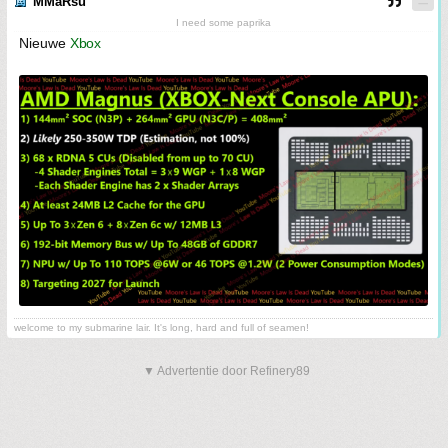
MMaRsu
I need some paprika
Nieuwe
Xbox
welcome to my submarine lair. It's long, hard and full of seamen!
▼ Advertentie door Refinery89