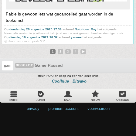
Fable is gewoon iets wat gecancelled gaat worden in de
toekomst.
Op
donderdag 20 augustus 2020 17:36
schreef
Notorious_Roy
het volgende:
Naast alle onzin die je uitkraamt heb je af en toe ook gewoon heel verstandige posts.
Op
dinsdag 10 augustus 2021 16:32
schreef
yvonne
het volgende:
@:Jimbo voor mod, yeah *O*
1
2
3
4
Game Passed
gam
XBOX #112
steun FOK! en koop via een van deze links
Coolblue
Bitvavo
Index
Actief
MyAT
Nieuw
Opslaan
privacy
•
premium account
•
voorwaarden