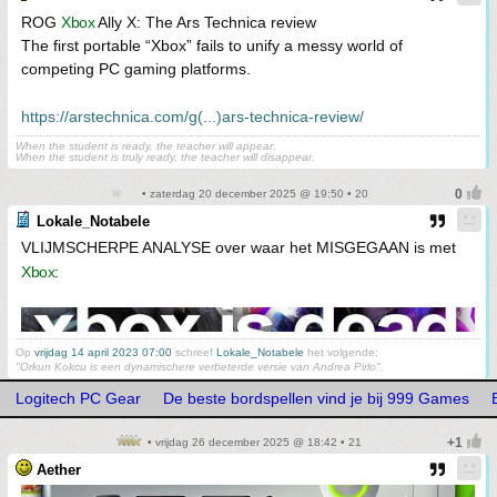
ROG
Xbox
Ally X: The Ars Technica review
The first portable “Xbox” fails to unify a messy world of
competing PC gaming platforms.
https://arstechnica.com/g(...)ars-technica-review/
When the student is ready, the teacher will appear.
When the student is truly ready, the teacher will disappear.
• zaterdag 20 december 2025 @ 19:50 • 20
Lokale_Notabele
VLIJMSCHERPE ANALYSE over waar het MISGEGAAN is met
Xbox
:
Op
vrijdag 14 april 2023 07:00
schreef
Lokale_Notabele
het volgende:
"Orkun Kokcu is een dynamischere verbeterde versie van Andrea Pirlo".
Logitech PC Gear
De beste bordspellen vind je bij 999 Games
• vrijdag 26 december 2025 @ 18:42 • 21
Aether