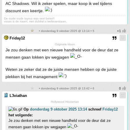
AC Shadows. Wil ik zeker spelen, maar koop ik wel tijdens
discount een keertje.
De oude oude layout was veel beter!!
vosss is de naam, met dubbel s welteverstaan.
• donderdag 9 oktober 2025 @ 13:14 • 5
Friday12
Originele kloon
Je zou denken met een nieuwe handheld voor de deur dat ze
mensen gaan lokken ipv wegjagen
Weten ze zeker dat ze de juiste mensen hebben op de juiste
plekken bij het management
• donderdag 9 oktober 2025 @ 13:42 • 6
L3viathan
Hollywood Hootsman
Op
donderdag 9 oktober 2025 13:14
schreef
Friday12
het volgende:
Je zou denken met een nieuwe handheld voor de deur dat ze
mensen gaan lokken ipv wegjagen