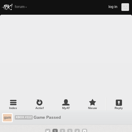
forum
log in
Index
Actief
MyAT
Nieuw
Reply
Game Passed
gam
XBOX #112
1
2
3
4