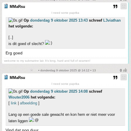
MMaRsu
I need some paprika
Op
donderdag 9 oktober 2025 13:43
schreef
L3viathan
het volgende:
[..]
is dit goed of slecht?
Erg goed
welcome to my submarine lair. It's long, hard and full of seamen!
• donderdag 9 oktober 2025 @ 14:12 • 13
MMaRsu
I need some paprika
Op
donderdag 9 oktober 2025 14:08
schreef
Wouter2006
het volgende:
[
link
|
afbeelding
]
Lang op een goede sale gewacht en kon hem er niet meer voor
laten liggen
Vind dat nog duur