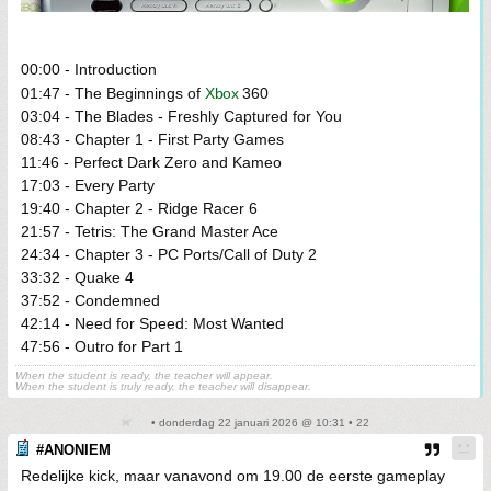
00:00 - Introduction
01:47 - The Beginnings of
Xbox
360
03:04 - The Blades - Freshly Captured for You
08:43 - Chapter 1 - First Party Games
11:46 - Perfect Dark Zero and Kameo
17:03 - Every Party
19:40 - Chapter 2 - Ridge Racer 6
21:57 - Tetris: The Grand Master Ace
24:34 - Chapter 3 - PC Ports/Call of Duty 2
33:32 - Quake 4
37:52 - Condemned
42:14 - Need for Speed: Most Wanted
47:56 - Outro for Part 1
When the student is ready, the teacher will appear.
When the student is truly ready, the teacher will disappear.
• donderdag 22 januari 2026 @ 10:31 • 22
#ANONIEM
Redelijke kick, maar vanavond om 19.00 de eerste gameplay