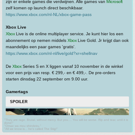
zijn er enkele games die verdwijnen. Alle games van
Microsoft
zelf komen op launch direct beschikbaar.
https://www.xbox.com/nl-NL/xbox-game-pass
Xbox Live
Xbox
Live is de online multiplayer service. Je kunt hier los een
abonnement op nemen middels
Xbox
Live Gold. Jr krijgt dan ook
maandelijks een paar games 'gratis'.
https://www.xbox.com/nl-nl/live/gold?xr=shellnav
De
Xbox
Series S en X liggen vanaf 10 november in de winkel
voor een prijs van resp. € 299,- en € 499,-. De pre-orders
starten dinsdag 22 september om 9.00 uur.
Gamertags
SPOILER
"They are rage. Brutal, without mercy. But you.... You will be worse. Rip and tear, until it is
done!"
"Omae wa mou shindeiru."
"All we know is... he's called The Stig!"