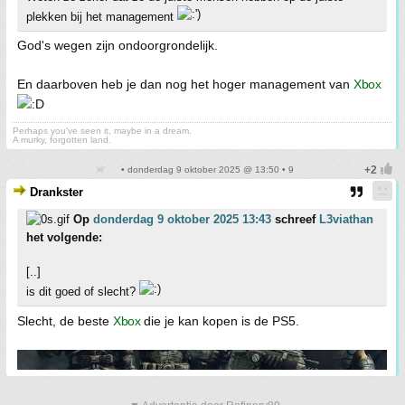
plekken bij het management
God's wegen zijn ondoorgrondelijk.
En daarboven heb je dan nog het hoger management van
Xbox
Perhaps you've seen it, maybe in a dream.
A murky, forgotten land.
• donderdag 9 oktober 2025 @ 13:50 • 9
Drankster
Op
donderdag 9 oktober 2025 13:43
schreef
L3viathan
het volgende:
[..]
is dit goed of slecht?
Slecht, de beste
Xbox
die je kan kopen is de PS5.