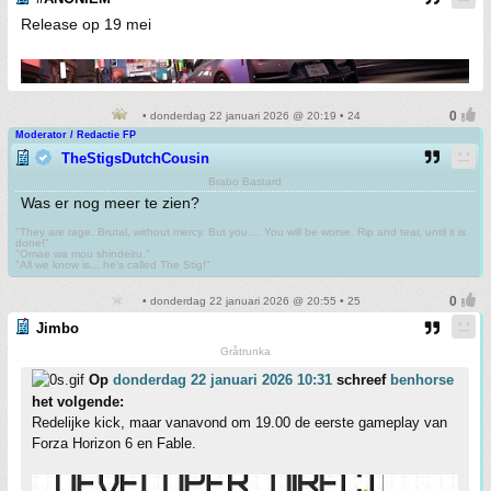
Release op 19 mei
• donderdag 22 januari 2026 @ 20:19 • 24
Moderator / Redactie FP
TheStigsDutchCousin
Brabo Bastard
Was er nog meer te zien?
"They are rage. Brutal, without mercy. But you.... You will be worse. Rip and tear, until it is
done!"
"Omae wa mou shindeiru."
"All we know is... he's called The Stig!"
• donderdag 22 januari 2026 @ 20:55 • 25
Jimbo
Gråtrunka
Op
donderdag 22 januari 2026 10:31
schreef
benhorse
het volgende:
Redelijke kick, maar vanavond om 19.00 de eerste gameplay van
Forza Horizon 6 en Fable.