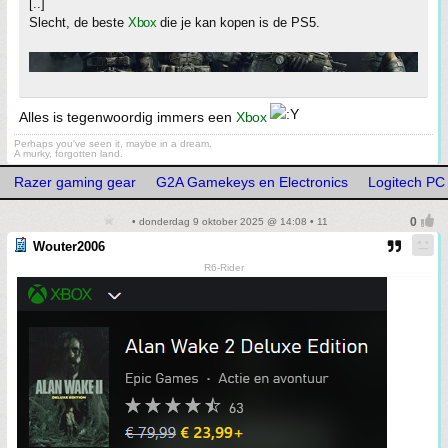
[..]
Slecht, de beste
Xbox
die je kan kopen is de PS5.
Alles is tegenwoordig immers een
Xbox
Perhaps you've seen it, maybe in a dream.
A murky, forgotten land.
Razer gaming gear
G2A Gamekeys en Electronics
Logitech PC
• donderdag 9 oktober 2025 @ 14:08 • 11
Wouter2006
R6-Rider