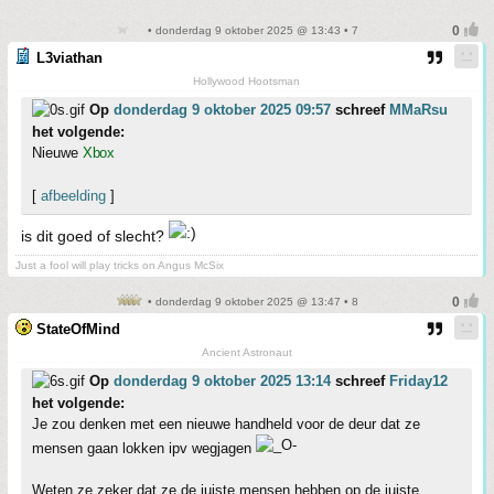
• donderdag 9 oktober 2025 @ 13:43 • 7
L3viathan
Hollywood Hootsman
Op
donderdag 9 oktober 2025 09:57
schreef
MMaRsu
het volgende:
Nieuwe
Xbox
[
afbeelding
]
is dit goed of slecht?
Just a fool will play tricks on Angus McSix
• donderdag 9 oktober 2025 @ 13:47 • 8
StateOfMind
Ancient Astronaut
Op
donderdag 9 oktober 2025 13:14
schreef
Friday12
het volgende:
Je zou denken met een nieuwe handheld voor de deur dat ze
mensen gaan lokken ipv wegjagen
Weten ze zeker dat ze de juiste mensen hebben op de juiste