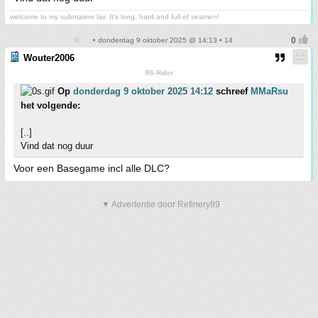
welcome to my submarine lair. It's long, hard and full of seamen!
• donderdag 9 oktober 2025 @ 14:13 • 14
Wouter2006
R6-Rider
Op
donderdag 9 oktober 2025 14:12
schreef
MMaRsu
het volgende:
[..]
Vind dat nog duur
Voor een Basegame incl alle DLC?
▼ Advertentie door Refinery89