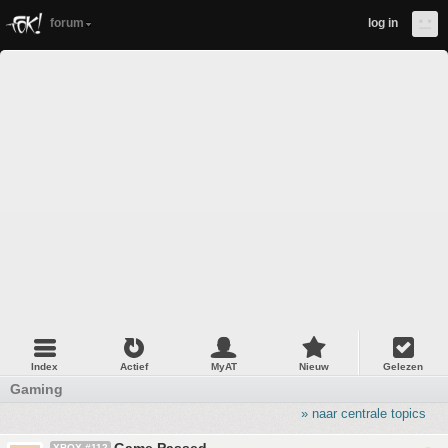
forum
log in
Index
Actief
MyAT
Nieuw
Gelezen
Gaming
» naar centrale topics
XBOX #112