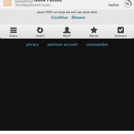
Game Passed
91
TheStigsDutchCousin
Aether
steun FOK! en koop via een van deze links
Coolblue
Bitvavo
Index
Actief
MyAT
Nieuw
Gelezen
privacy
•
premium account
•
voorwaarden