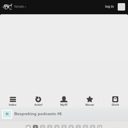
forum
log in
Index
Actief
MyAT
Nieuw
Dicht
Bespreking podcasts #6
lit
1
2
3
4
5
6
7
8
9
10