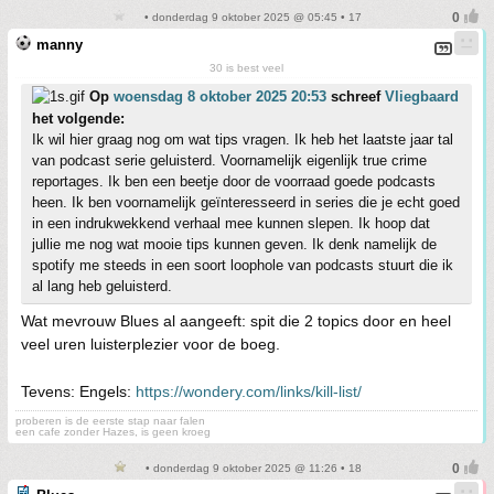
• donderdag 9 oktober 2025 @ 05:45 • 17
manny
30 is best veel
Op
woensdag 8 oktober 2025 20:53
schreef
Vliegbaard
het volgende:
Ik wil hier graag nog om wat tips vragen. Ik heb het laatste jaar tal
van podcast serie geluisterd. Voornamelijk eigenlijk true crime
reportages. Ik ben een beetje door de voorraad goede podcasts
heen. Ik ben voornamelijk geïnteresseerd in series die je echt goed
in een indrukwekkend verhaal mee kunnen slepen. Ik hoop dat
jullie me nog wat mooie tips kunnen geven. Ik denk namelijk de
spotify me steeds in een soort loophole van podcasts stuurt die ik
al lang heb geluisterd.
Wat mevrouw Blues al aangeeft: spit die 2 topics door en heel
veel uren luisterplezier voor de boeg.
Tevens: Engels:
https://wondery.com/links/kill-list/
proberen is de eerste stap naar falen
een cafe zonder Hazes, is geen kroeg
• donderdag 9 oktober 2025 @ 11:26 • 18