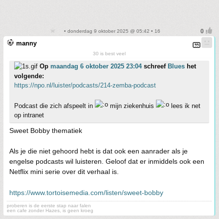
• donderdag 9 oktober 2025 @ 05:42 • 16
manny
30 is best veel
Op
maandag 6 oktober 2025 23:04
schreef
Blues
het
volgende:
https://npo.nl/luister/podcasts/214-zemba-podcast
Podcast die zich afspeelt in
mijn ziekenhuis
lees ik net
op intranet
Sweet Bobby thematiek
Als je die niet gehoord hebt is dat ook een aanrader als je
engelse podcasts wil luisteren. Geloof dat er inmiddels ook een
Netflix mini serie over dit verhaal is.
https://www.tortoisemedia.com/listen/sweet-bobby
proberen is de eerste stap naar falen
een cafe zonder Hazes, is geen kroeg