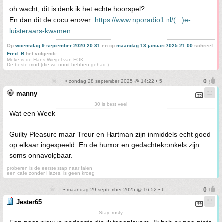
oh wacht, dit is denk ik het echte hoorspel?
En dan dit de docu erover:
https://www.nporadio1.nl/(...)e-
luisteraars-kwamen
Op
woensdag 9 september 2020 20:31
en op
maandag 13 januari 2025 21:00
schreef
Fred_B
het volgende:
Meke is de Hans Wiegel van FOK.
De beste mod (die we nooit hebben gehad.)
• zondag 28 september 2025 @ 14:22 • 5
manny
30 is best veel
Wat een Week.
Guilty Pleasure maar Treur en Hartman zijn inmiddels echt goed
op elkaar ingespeeld. En de humor en gedachtekronkels zijn
soms onnavolgbaar.
proberen is de eerste stap naar falen
een cafe zonder Hazes, is geen kroeg
• maandag 29 september 2025 @ 16:52 • 6
Jester65
Stay frosty