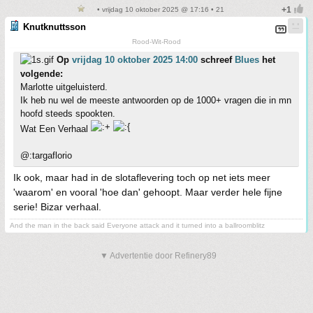
• vrijdag 10 oktober 2025 @ 17:16 • 21
Knutknuttsson
Rood-Wit-Rood
Op
vrijdag 10 oktober 2025 14:00
schreef
Blues
het
volgende:
Marlotte uitgeluisterd.
Ik heb nu wel de meeste antwoorden op de 1000+ vragen die in mn
hoofd steeds spookten.
Wat Een Verhaal
@:targaflorio
Ik ook, maar had in de slotaflevering toch op net iets meer
'waarom' en vooral 'hoe dan' gehoopt. Maar verder hele fijne
serie! Bizar verhaal.
And the man in the back said Everyone attack and it turned into a ballroomblitz
▼ Advertentie door Refinery89