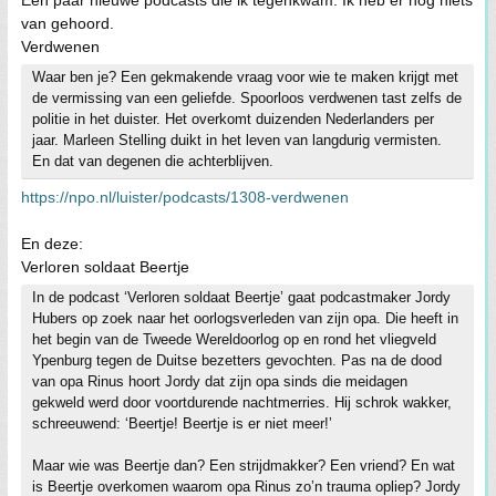
Een paar nieuwe podcasts die ik tegenkwam. Ik heb er nog niets
van gehoord.
Verdwenen
Waar ben je? Een gekmakende vraag voor wie te maken krijgt met
de vermissing van een geliefde. Spoorloos verdwenen tast zelfs de
politie in het duister. Het overkomt duizenden Nederlanders per
jaar. Marleen Stelling duikt in het leven van langdurig vermisten.
En dat van degenen die achterblijven.
https://npo.nl/luister/podcasts/1308-verdwenen
En deze:
Verloren soldaat Beertje
In de podcast ‘Verloren soldaat Beertje’ gaat podcastmaker Jordy
Hubers op zoek naar het oorlogsverleden van zijn opa. Die heeft in
het begin van de Tweede Wereldoorlog op en rond het vliegveld
Ypenburg tegen de Duitse bezetters gevochten. Pas na de dood
van opa Rinus hoort Jordy dat zijn opa sinds die meidagen
gekweld werd door voortdurende nachtmerries. Hij schrok wakker,
schreeuwend: ‘Beertje! Beertje is er niet meer!’
Maar wie was Beertje dan? Een strijdmakker? Een vriend? En wat
is Beertje overkomen waarom opa Rinus zo’n trauma opliep? Jordy