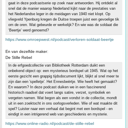
gaat in deze podcastserie op zoek naar antwoorden. Hij ontdekt al
snel dat de manier waarop Nederland kijkt naar de prestaties van
het Nederlandse leger in de meidagen van 1940 niet klopt. Op
vliegveld Ypenburg kregen de Duitse troepen juist een gevoelige tik
om de oren. Wat gebeurde er werkelijk? En wie was de soldaat die
‘Beertje’ werd genoemd?
https://www.omroepwest.nl/podcast/verloren-soldaat-beertje
En van dezelfde maker:
De Stille Rebel
In de erfgoedcollectie van Bibliotheek Rotterdam duikt een
onbekend object op: een mysterieus bordspel uit 1945. Wat op het
eerste gezicht een grappig tijdsdocument lijkt, blijkt al snel meer te
zijn dan een 'spelletje'. Het Ennesbeërtje. Wie heeft het gemaakt?
En waarom? In deze podcast duiken we in een fascinerend
historisch raadsel dat voert langs satire, verzet, symboliek en
vergeten namen. Wat begon als een vondst in de collectie, mondt
uit in een zoektocht in ons oorlogsverleden. Wie of wat maakte dit
spel? Luister naar een verhaal dat begint met een bordspel - en
eindigt in een intrigerend web van geschiedenis en mysterie.
https://www.online-radio.nl/podcast/de-stille-rebel