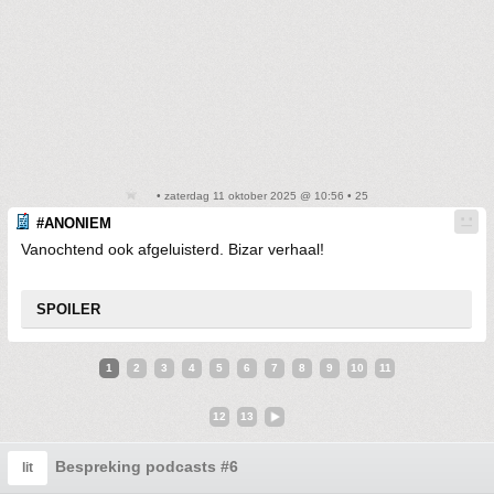
• zaterdag 11 oktober 2025 @ 10:56 • 25
#ANONIEM
Vanochtend ook afgeluisterd. Bizar verhaal!
SPOILER
1
2
3
4
5
6
7
8
9
10
11
12
13
Bespreking podcasts #6
lit