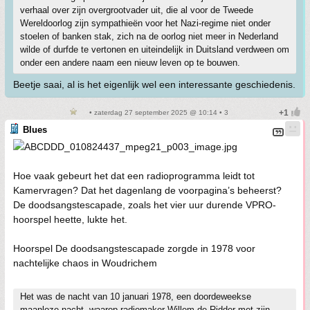
verhaal over zijn overgrootvader uit, die al voor de Tweede
Wereldoorlog zijn sympathieën voor het Nazi-regime niet onder
stoelen of banken stak, zich na de oorlog niet meer in Nederland
wilde of durfde te vertonen en uiteindelijk in Duitsland verdween om
onder een andere naam een nieuw leven op te bouwen.
Beetje saai, al is het eigenlijk wel een interessante geschiedenis.
• zaterdag 27 september 2025 @ 10:14 • 3
Blues
Hoe vaak gebeurt het dat een radioprogramma leidt tot
Kamervragen? Dat het dagenlang de voorpagina’s beheerst?
De doodsangstescapade, zoals het vier uur durende VPRO-
hoorspel heette, lukte het.
Hoorspel De doodsangstescapade zorgde in 1978 voor
nachtelijke chaos in Woudrichem
Het was de nacht van 10 januari 1978, een doordeweekse
maanloze nacht, waarop radiomaker Willem de Ridder met zijn