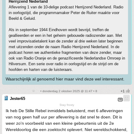
Herrijzend Nederland
Aflevering 1 van de 10-delige podcast Herrijzend Nederland. Radio
in oorlogstijd, die programmamaker Peter de Ruiter maakte voor
Beeld & Geluid.
Als in september 1944 Eindhoven wordt bevrijd, treffen de
geallieerden er een in het geheim gebouwde radiozender aan. Met
veel improvisatietalent kan de zender al drie weken later beginnen
met uitzenden onder de naam Radio Herrijzend Nederland. In de
podcast horen we authentieke fragmenten van deze zender, maar
ook van Radio Oranje en de genazificeerde Nederlandse Omroep in
Hilversum. Een serie over radio in oorlogstijd en de strijd om de
hoofden en harten van de luisteraars.
Waarschijnlijk al genoemd hier maar vind deze wel interessant.
• donderdag 2 oktober 2025 @ 11:47 • 8
Jester65
Stay frosty
Ik heb De Stille Rebel inmiddels beluisterd, met 6 afleveringen
van nog geen half uur per aflevering is dat snel te doen. Dit is
weer zo'n voorbeeld van een kleine gebeurtenis uit de 2e
Wereldoorlog die een zoektocht oplevert. Niet wereldschokkend,