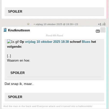
SPOILER
• vrijdag 10 oktober 2025 @ 19:39 • 23
Knutknuttsson
Rood-Wit-Rood
Op
vrijdag 10 oktober 2025 18:38
schreef
Blues
het
volgende:
[..]
Waarom en hoe:
SPOILER
Dat snap ik, maar..
SPOILER
And the man in the back said Everyone attack and it turned into a ballroomblitz