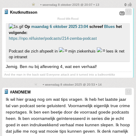
• woensdag 8 oktober 2025 @ 20:07 • 13
Knutknuttsson
Rood-Wit-Rood
Op
maandag 6 oktober 2025 23:04
schreef
Blues
het
volgende:
https://npo.nl/luister/podcasts/214-zemba-podcast
Podcast die zich afspeelt in
mijn ziekenhuis
lees ik net
op intranet
Jemig. Ben nu bij aflevering 4, wat een verhaal!
And the man in the back said Everyone attack and it turned into a ballroomblitz
• woensdag 8 oktober 2025 @ 20:53 • 14
#ANONIEM
Ik wil hier graag nog om wat tips vragen. Ik heb het laatste jaar
tal van podcast serie geluisterd. Voornamelijk eigenlijk true crime
reportages. Ik ben een beetje door de voorraad goede podcasts
heen. Ik ben voornamelijk geïnteresseerd in series die je echt
goed in een indrukwekkend verhaal mee kunnen slepen. Ik hoop
dat jullie me nog wat mooie tips kunnen geven. Ik denk namelijk