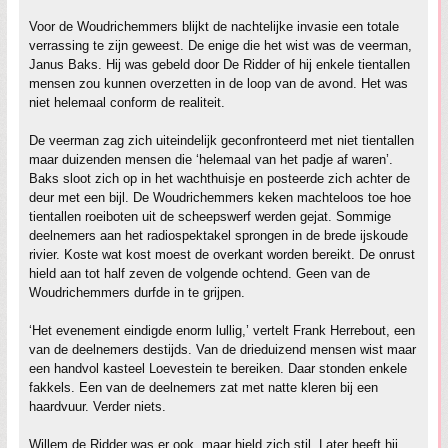
Voor de Woudrichemmers blijkt de nachtelijke invasie een totale
verrassing te zijn geweest. De enige die het wist was de veerman,
Janus Baks. Hij was gebeld door De Ridder of hij enkele tientallen
mensen zou kunnen overzetten in de loop van de avond. Het was
niet helemaal conform de realiteit.
De veerman zag zich uiteindelijk geconfronteerd met niet tientallen
maar duizenden mensen die ‘helemaal van het padje af waren’.
Baks sloot zich op in het wachthuisje en posteerde zich achter de
deur met een bijl. De Woudrichemmers keken machteloos toe hoe
tientallen roeiboten uit de scheepswerf werden gejat. Sommige
deelnemers aan het radiospektakel sprongen in de brede ijskoude
rivier. Koste wat kost moest de overkant worden bereikt. De onrust
hield aan tot half zeven de volgende ochtend. Geen van de
Woudrichemmers durfde in te grijpen.
‘Het evenement eindigde enorm lullig,’ vertelt Frank Herrebout, een
van de deelnemers destijds. Van de drieduizend mensen wist maar
een handvol kasteel Loevestein te bereiken. Daar stonden enkele
fakkels. Een van de deelnemers zat met natte kleren bij een
haardvuur. Verder niets.
Willem de Ridder was er ook, maar hield zich stil. Later heeft hij