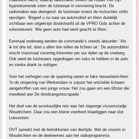
hypnotiserende stem de luisteraar in vervoering bracht. De
radiomaker was dwingend: de luisteraar moest de instructies strikt
opvolgen. ‘Begeef u nu naar uw automobiel en klem duidelijk
zichtbaar een uitgeknipt doodshoofd uit de VPRO Gids achter de
ruitenwissers. Wie geen auto had werd geacht te liften.’
Eenmaal onderweg werden de commando’s steeds absurder: ‘Als
ik tot drie tel, doet u allen tien tellen de lichten uit.’ De automobilist
mocht maximaal zeventig kilometer per uur rijden op de snelweg.
Ook werd de luisteraars opgedragen om seks te hebben in de auto
en sterke drank te nuttigen.
Voor het verhogen van de spanning waren er fake nieuwsberichten:
‘In de omgeving van Werkendam is zojuist het ontzielde lichaam
aangetroffen van een jonge vrouw. Het zou gaan om een liftster die
meedeed aan De doodsangstescapade.’
Het doel van de avontuurlijke reis was het slaperige vissersstadje
Woudrichem. Daar zou een kleine veerboot klaarliggen naar slot
Loevestein.
OVT spreekt met de betrokkenen van destijds. Met de vissers in
Woudrichem en de deelnemers aan het radioprogramma.