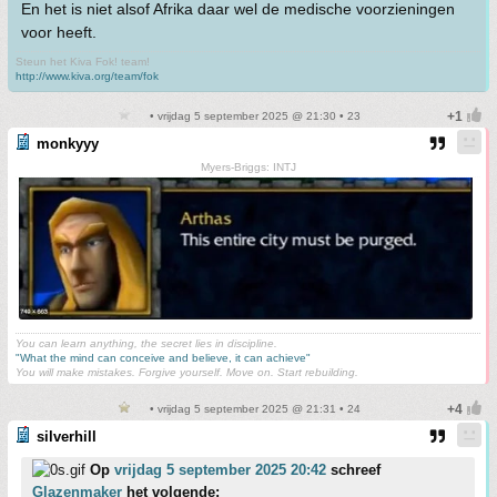
En het is niet alsof Afrika daar wel de medische voorzieningen
voor heeft.
Steun het Kiva Fok! team!
http://www.kiva.org/team/fok
• vrijdag 5 september 2025 @ 21:30 • 23
monkyyy
Myers-Briggs: INTJ
You can learn anything, the secret lies in discipline.
"What the mind can conceive and believe, it can achieve"
You will make mistakes. Forgive yourself. Move on. Start rebuilding.
• vrijdag 5 september 2025 @ 21:31 • 24
silverhill
Op
vrijdag 5 september 2025 20:42
schreef
Glazenmaker
het volgende: