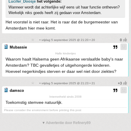
Lucifer_Doosje
het volgende:
Wanneer wordt dat achterlijke wijf eens uit haar functie ontheven?
Werkelijk niks goeds heeft zij gedaan voor Amsterdam.
Het voorstel is niet raar. Het is raar dat de burgemeester van
Amsterdam hier mee komt.
• vrijdag 5 september 2025 @ 21:20 • 20
Mubassie
Hallo kindertjes
Waarom haalt Halsema geen Afrikaanse verslaafde baby's naar
Amsterdam? TBC gevalletjes of uitgehongerde kinderen.
Hoeveel negerkindjes sterven er daar wel niet door ziektes?
• vrijdag 5 september 2025 @ 21:23 • 21
damsco
Internetheld sinds 2008
Toekomstig stemvee natuurlijk.
Please consider the environment before printing this post
▼ Advertentie door Refinery89