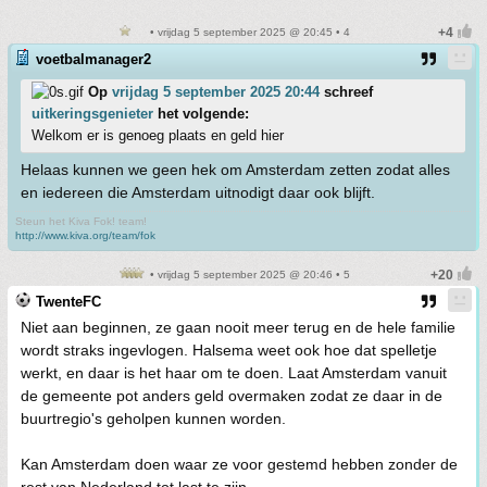
• vrijdag 5 september 2025 @ 20:45 • 4
voetbalmanager2
Op
vrijdag 5 september 2025 20:44
schreef
uitkeringsgenieter
het volgende:
Welkom er is genoeg plaats en geld hier
Helaas kunnen we geen hek om Amsterdam zetten zodat alles
en iedereen die Amsterdam uitnodigt daar ook blijft.
Steun het Kiva Fok! team!
http://www.kiva.org/team/fok
• vrijdag 5 september 2025 @ 20:46 • 5
TwenteFC
Niet aan beginnen, ze gaan nooit meer terug en de hele familie
wordt straks ingevlogen. Halsema weet ook hoe dat spelletje
werkt, en daar is het haar om te doen. Laat Amsterdam vanuit
de gemeente pot anders geld overmaken zodat ze daar in de
buurtregio's geholpen kunnen worden.
Kan Amsterdam doen waar ze voor gestemd hebben zonder de