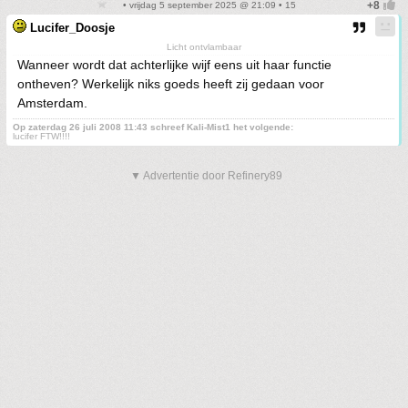
• vrijdag 5 september 2025 @ 21:09 • 15
Lucifer_Doosje
Licht ontvlambaar
Wanneer wordt dat achterlijke wijf eens uit haar functie
ontheven? Werkelijk niks goeds heeft zij gedaan voor
Amsterdam.
Op zaterdag 26 juli 2008 11:43 schreef Kali-Mist1 het volgende:
lucifer FTW!!!!
▼ Advertentie door Refinery89