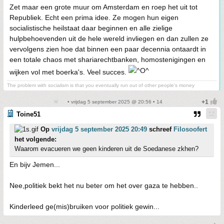
Zet maar een grote muur om Amsterdam en roep het uit tot
Republiek. Echt een prima idee. Ze mogen hun eigen
socialistische heilstaat daar beginnen en alle zielige
hulpbehoevenden uit de hele wereld invliegen en dan zullen ze
vervolgens zien hoe dat binnen een paar decennia ontaardt in
een totale chaos met shariarechtbanken, homostenigingen en
wijken vol met boerka's. Veel succes.
The problem with socialism is that you eventually run out of other people's money
• vrijdag 5 september 2025 @ 20:56 • 14
Toine51
Op
vrijdag 5 september 2025 20:49
schreef
Filosoofert
het volgende:
Waarom evacueren we geen kinderen uit de Soedanese zkhen?
En bijv Jemen...
Nee,politiek bekt het nu beter om het over gaza te hebben..
Kinderleed ge(mis)bruiken voor politiek gewin...