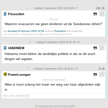
• vrijdag 5 september 2025 @ 20:49 • 7
Filosoofert
Kanaïet
Waarom evacueren we geen kinderen uit de Soedanese zkhen?
Op
dinsdag 25 februari 2020 12:55
schreef
Pumpalov
het volgende:
een beetje zo'n lichtgetinte inteeltkop als dat filosoofert heeft.
• vrijdag 5 september 2025 @ 20:50 • 8
#ANONIEM
Halsema moet lekker de landelijke politiek in als ze dit soort
dingen wil regelen.
• vrijdag 5 september 2025 @ 20:51 • 9
PowerLoungen
Duurt een kwartiertje
Alles is mooi zolang het maar ver weg van haar afgesloten wijk
is.
RED ONS HENNIEGOD
▼ Advertentie door Refinery89