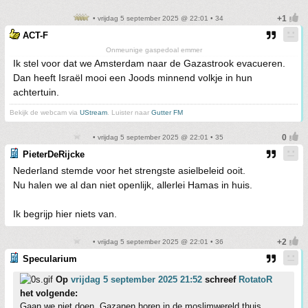
• vrijdag 5 september 2025 @ 22:01 • 34
ACT-F
Onmeunige gaspedoal emmer
Ik stel voor dat we Amsterdam naar de Gazastrook evacueren.
Dan heeft Israël mooi een Joods minnend volkje in hun
achtertuin.
Bekijk de webcam via
UStream
. Luister naar
Gutter FM
• vrijdag 5 september 2025 @ 22:01 • 35
PieterDeRijcke
Nederland stemde voor het strengste asielbeleid ooit.
Nu halen we al dan niet openlijk, allerlei Hamas in huis.
Ik begrijp hier niets van.
• vrijdag 5 september 2025 @ 22:01 • 36
Specularium
Op
vrijdag 5 september 2025 21:52
schreef
RotatoR
het volgende:
Gaan we niet doen. Gazanen horen in de moslimwereld thuis.