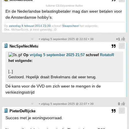
fulltime CEO//parttime fluffer
En de Nederlandse belastingbetaler mag dan weer betalen voor
de Amsterdamse hobby's.
Op
zaterdag 8 februari 2014 23:39
schreef
Slaapscheet
het volgende:
Oke, MichaelScott, je bent geweldig. :D
• vrijdag 5 september 2025 @ 22:02 • 38
NecSpeNecMetu
Op
vrijdag 5 september 2025 21:57
schreef
RotatoR
het volgende:
[..]
Gestoord. Hopelijk draait Brekelmans dat weer terug.
Dé kans voor de VVD om zich weer te mengen in de
verkiezingsstrijd
• vrijdag 5 september 2025 @ 22:07 • 39
PieterDeRijcke
Succes met je woningvoorraad.