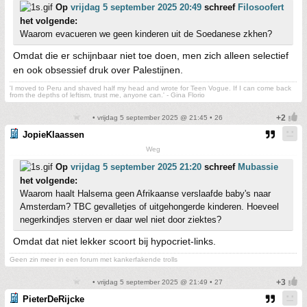
Op
vrijdag 5 september 2025 20:49
schreef
Filosoofert
het volgende:
Waarom evacueren we geen kinderen uit de Soedanese zkhen?
Omdat die er schijnbaar niet toe doen, men zich alleen selectief
en ook obsessief druk over Palestijnen.
'I moved to Peru and shaved half my head and wrote for Teen Vogue. If I can come back
from the depths of leftism, trust me, anyone can.' - Gina Florio
• vrijdag 5 september 2025 @ 21:45 • 26
JopieKlaassen
Weg
Op
vrijdag 5 september 2025 21:20
schreef
Mubassie
het volgende:
Waarom haalt Halsema geen Afrikaanse verslaafde baby's naar
Amsterdam? TBC gevalletjes of uitgehongerde kinderen. Hoeveel
negerkindjes sterven er daar wel niet door ziektes?
Omdat dat niet lekker scoort bij hypocriet-links.
Geen zin meer in een forum met kankerfakende trolls
• vrijdag 5 september 2025 @ 21:49 • 27
PieterDeRijcke