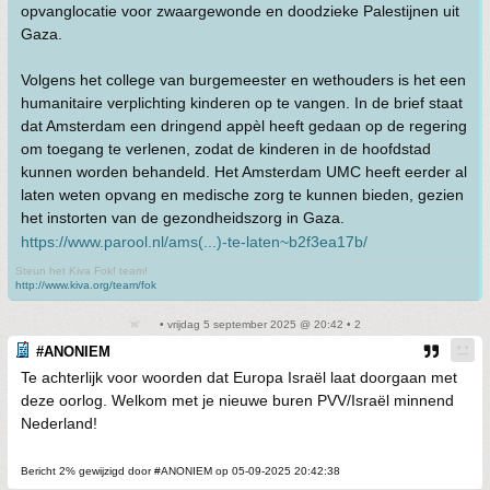
opvanglocatie voor zwaargewonde en doodzieke Palestijnen uit
Gaza.
Volgens het college van burgemeester en wethouders is het een
humanitaire verplichting kinderen op te vangen. In de brief staat
dat Amsterdam een dringend appèl heeft gedaan op de regering
om toegang te verlenen, zodat de kinderen in de hoofdstad
kunnen worden behandeld. Het Amsterdam UMC heeft eerder al
laten weten opvang en medische zorg te kunnen bieden, gezien
het instorten van de gezondheidszorg in Gaza.
https://www.parool.nl/ams(...)-te-laten~b2f3ea17b/
Steun het Kiva Fok! team!
http://www.kiva.org/team/fok
• vrijdag 5 september 2025 @ 20:42 • 2
#ANONIEM
Te achterlijk voor woorden dat Europa Israël laat doorgaan met
deze oorlog. Welkom met je nieuwe buren PVV/Israël minnend
Nederland!
Bericht 2% gewijzigd door #ANONIEM op 05-09-2025 20:42:38