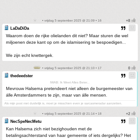
• vrijdag 5 september 2025 @ 21:09 • 16
LaDaDiDa
Waarom doen de rijke olielanden dit niet? Maar sturen die wel
miljoenen deze kant op om de islamisering te bespoedigen...
We zijn echt knettergek.
• vrijdag 5 september 2025 @ 21:10 • 17
thedeedster
IWAB: Ik Weet Alles Beter...
Mevrouw Halsema pretendeert niet alleen de burgemeester van
álle Amsterdammers te zijn, maar van álle mensen.
Als mijn post niet duidelijk is, moet je misschien even je sarcasmeradar aanzetten.
• vrijdag 5 september 2025 @ 21:14 • 18
NecSpeNecMetu
Kan Halsema zich niet bezighouden met de
betalingsachterstand van haar gemeente of iets dergelijks? Het