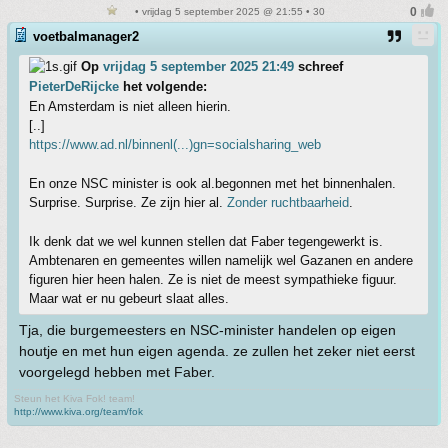
• vrijdag 5 september 2025 @ 21:55 • 30
voetbalmanager2
Op
vrijdag 5 september 2025 21:49
schreef
PieterDeRijcke
het volgende:
En Amsterdam is niet alleen hierin.
[..]
https://www.ad.nl/binnenl(...)gn=socialsharing_web
En onze NSC minister is ook al.begonnen met het binnenhalen.
Surprise. Surprise. Ze zijn hier al.
Zonder ruchtbaarheid
.
Ik denk dat we wel kunnen stellen dat Faber tegengewerkt is.
Ambtenaren en gemeentes willen namelijk wel Gazanen en andere
figuren hier heen halen. Ze is niet de meest sympathieke figuur.
Maar wat er nu gebeurt slaat alles.
Tja, die burgemeesters en NSC-minister handelen op eigen
houtje en met hun eigen agenda. ze zullen het zeker niet eerst
voorgelegd hebben met Faber.
Steun het Kiva Fok! team!
http://www.kiva.org/team/fok