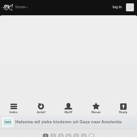
forum
log in
Index
Actief
MyAT
Nieuw
Reply
Halsema wil zieke kinderen uit Gaza naar Amsterdam hale
nws
1
2
3
4
5
6