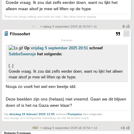
Goede vraag. Ik zou dat zelfs eerder doen, want nu lijkt het
alleen maar alsof je mee wil liften op de hype.
That's the drugs talking and truth be told, I like what they're saying.
• vrijdag 5 september 2025 @ 20:53 • 11
Filosoofert
Kanaïet
Op
vrijdag 5 september 2025 20:51
schreef
SebbeSwensje
het volgende:
[..]
Goede vraag. Ik zou dat zelfs eerder doen, want nu lijkt het alleen
maar alsof je mee wil liften op de hype.
Nouja zo voelt het wel een beetje idd.
Deze beelden zijn ons (helaas) niet vreemd. Gaan we dit blijven
doen of is het na Gaza weer klaar?
Op
dinsdag 25 februari 2020 12:55
schreef
Pumpalov
het volgende:
een beetje zo'n lichtgetinte inteeltkop als dat filosoofert heeft.
• vrijdag 5 september 2025 @ 20:54 • 12
Redactie Frontpage