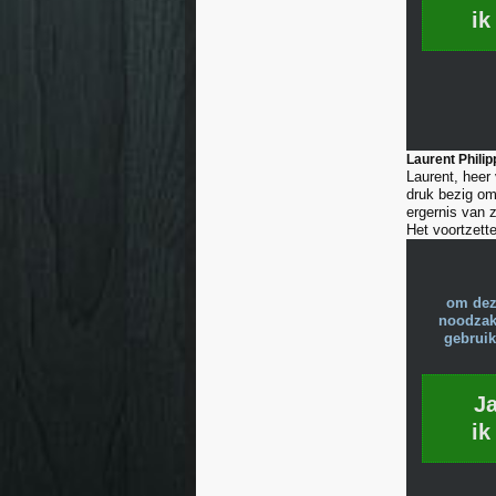
ik
Laurent Phili
Laurent, heer 
druk bezig om
ergernis van 
Het voortzette
om dez
noodzake
gebruik
J
ik