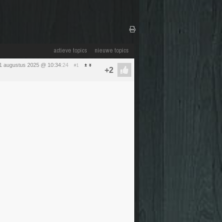
actieve topics
nieuwe topics
1 augustus 2025 @ 10:34
:24
#1