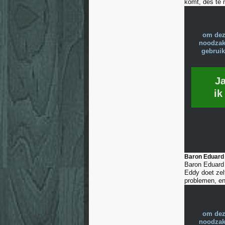
komt, des te 
om dez
noodzake
gebruik
J
ik
Baron Eduard 
Baron Eduard 
Eddy doet zelf
problemen, en 
om dez
noodzake