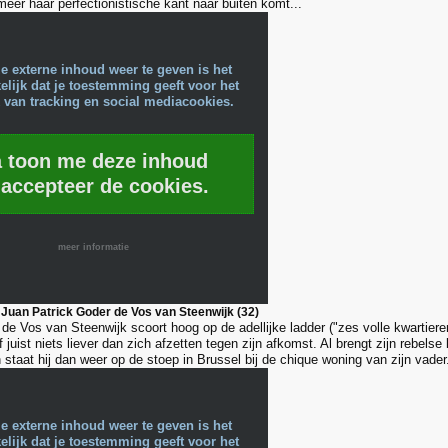
meer haar perfectionistische kant naar buiten komt...
e externe inhoud weer te geven is het
lijk dat je toestemming geeft voor het
 van tracking en social mediacookies.
a toon me deze inhoud
 accepteer de cookies.
meer informatie
Juan Patrick Goder de Vos van Steenwijk (32)
de Vos van Steenwijk scoort hoog op de adellijke ladder ("zes volle kwartiere
 juist niets liever dan zich afzetten tegen zijn afkomst. Al brengt zijn rebelse
staat hij dan weer op de stoep in Brussel bij de chique woning van zijn vader
e externe inhoud weer te geven is het
lijk dat je toestemming geeft voor het