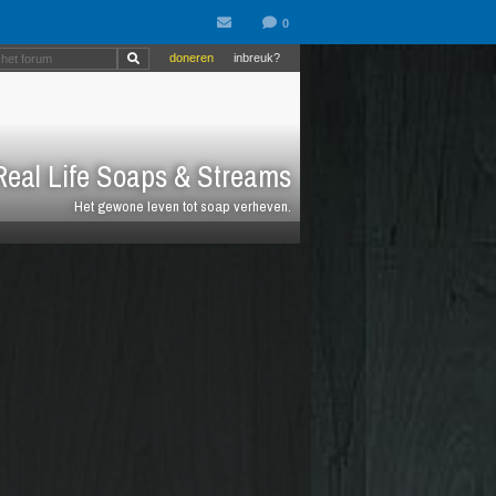
doneren
inbreuk?
eal Life Soaps & Streams
Het gewone leven tot soap verheven.