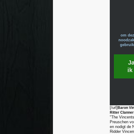
om dez
noodzake
gebruik
J
ik
[/url]
Baron Vin
Ritter Clanne
"The Vincents
Preuschen von
en nodigt de 
Ridder Vincent