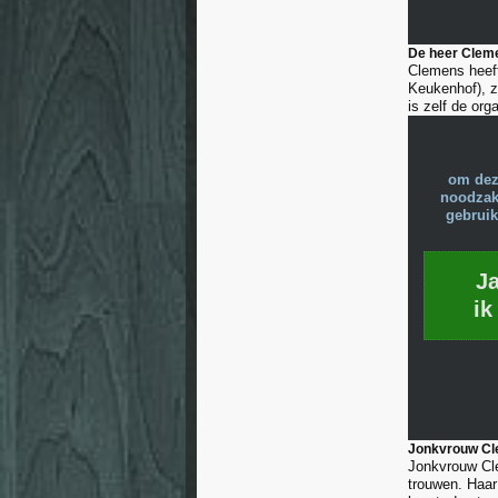
De heer Clemen
Clemens heeft
Keukenhof), zi
is zelf de org
om dez
noodzake
gebruik
J
ik
Jonkvrouw Cle
Jonkvrouw Cle
trouwen. Haar 