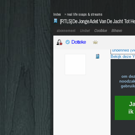
Index
»
real life soaps & streams
[RTL5] De Jonge Adel: Van De Jacht Tot He
abonnement
Unibet
Coolblue
Bitvavo
Dotteke
undefined (vi
Bekijk deze 
om dez
noodzake
gebruik
J
ik