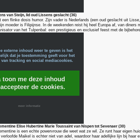
s van Steijn, lid oud Lissens geslacht (36)
 een flinke dosis humor. Zijn vader is Nederlands (een oud geslacht uit Liss
jn moeder is Filipijnse. In de weekenden reist hij heel Europa af, van diners m
anisator van het Tulpenbal: een prestigieus en exclusief feest met de bijbehor
e externe inhoud weer te geven is het
lijk dat je toestemming geeft voor het
 van tracking en social mediacookies.
a toon me deze inhoud
 accepteer de cookies.
meer informatie
mentine Elise Hubertine Marie Toussaint van Nispen tot Sevenaer (30)
mentine is een echte powervrouw die weet wat ze wil. Ze runt haar eigen huid
verloofde Maikel is echter niet van adel, waardoor haar adellijke lijn bij haar ei