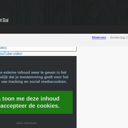
t Bal
Moderator
donderdag 2
deo)
YouTube-video
e externe inhoud weer te geven is het
lijk dat je toestemming geeft voor het
 van tracking en social mediacookies.
a toon me deze inhoud
 accepteer de cookies.
meer informatie