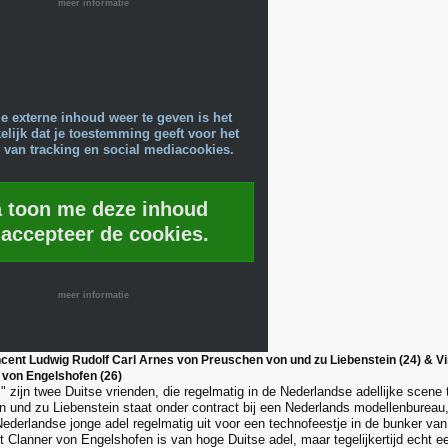
meer informatie
e externe inhoud weer te geven is het
lijk dat je toestemming geeft voor het
 van tracking en social mediacookies.
a toon me deze inhoud
 accepteer de cookies.
meer informatie
cent Ludwig Rudolf Carl Arnes von Preuschen von und zu Liebenstein (24) & V
r von Engelshofen (26)
" zijn twee Duitse vrienden, die regelmatig in de Nederlandse adellijke scene 
 und zu Liebenstein staat onder contract bij een Nederlands modellenbureau, 
Nederlandse jonge adel regelmatig uit voor een technofeestje in de bunker van
 Clanner von Engelshofen is van hoge Duitse adel, maar tegelijkertijd echt een