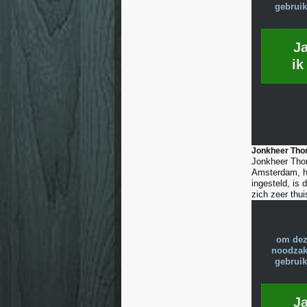
gebruik
J
ik
Jonkheer Tho
Jonkheer Thom
Amsterdam, hee
ingesteld, is
zich zeer thui
om dez
noodzake
gebruik
J