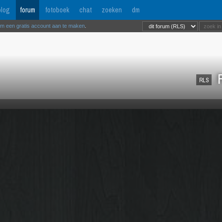
log
forum
fotoboek
chat
zoeken
dm
om een gratis account aan te maken
.
R
RLS