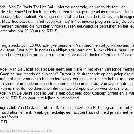
Adel: Van De Jacht Tot Het Bal – Nieuwe generatie, eeuwenoude families
in de 21e eeuw? Dat klinkt als iets uit een sprookje of geschiedenisboek. Toch 
e dagelijkse realiteit. Ze dragen een titel. Ze kennen de tradities. Ze bewegen
 Maar hoe past dat in het leven van nu? In het nieuwe programma Bij De Jon
mensen gevolgd die hun plek vinden tussen eeuwenoude gebruiken en het lev
eptember om 20.30 uur bij RTL 5.
t nog steeds zo’n 10.000 adellijke personen. Van baronnen tot jonkvrouwen. Hun
ivileges. Wat blijft, is noblesse oblige: adel verplicht. Klinkt chique, maar w
 is het een reden om zich in te zetten voor goede doelen of erfgoed. Voor 
 Adel: Van De Jacht Tot Het Bal’ geeft een kijkje in het leven van jonge mense
d? Gaan ze nog steeds op slipjacht? En wat is de dresscode op een polopickni
arrière of juist voor een totaal andere weg? Van galajurk op een bal tot met s
l historie of in moderne appartementen midden in de stad. Van jagen in de na
 kennis met de hoofdpersonen die hun wereld openstellen voor de camera.
Adel: Van De Jacht Tot Het Bal' is geproduceerd door Concept Street en is v
ien bij RTL 5 en vooruit te kijken bij Videoland
Jonge Adel: Van De Jacht Tot Het Bal' en al je favoriete RTL programma's tot 
taald abonnement. Maak gemakkelijk een account aan of meld je aan met je
van Voorst
o RTL
jzigd door Dotteke op 22-08-2025 11:43
:26
]