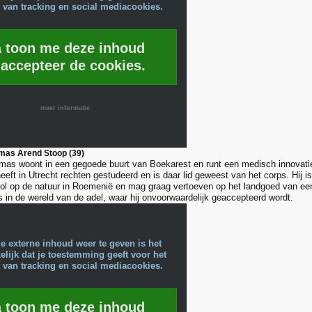
 van tracking en social mediacookies.
a toon me deze inhoud
 accepteer de cookies.
meer informatie
mas Arend Stoop (39)
as woont in een gegoede buurt van Boekarest en runt een medisch innovatie 
ft in Utrecht rechten gestudeerd en is daar lid geweest van het corps. Hij is j
 dol op de natuur in Roemenië en mag graag vertoeven op het landgoed van ee
s in de wereld van de adel, waar hij onvoorwaardelijk geaccepteerd wordt.
e externe inhoud weer te geven is het
lijk dat je toestemming geeft voor het
 van tracking en social mediacookies.
a toon me deze inhoud