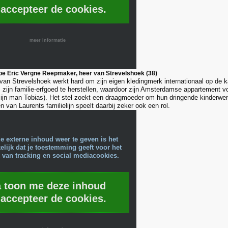
 accepteer de cookies.
meer informatie
ppe Eric Vergne Reepmaker, heer van Strevelshoek (38)
van Strevelshoek werkt hard om zijn eigen kledingmerk internationaal op de ka
 zijn familie-erfgoed te herstellen, waardoor zijn Amsterdamse appartement vol
zijn man Tobias). Het stel zoekt een draagmoeder om hun dringende kinderwens
n van Laurents familielijn speelt daarbij zeker ook een rol.
e externe inhoud weer te geven is het
lijk dat je toestemming geeft voor het
 van tracking en social mediacookies.
a toon me deze inhoud
 accepteer de cookies.