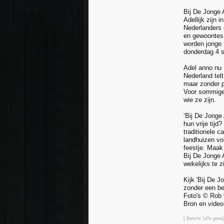
Bij De Jonge 
Adellijk zijn 
Nederlanders d
en gewoontes.
worden jonge 
donderdag 4 s
Adel anno nu
Nederland tel
maar zonder pr
Voor sommigen
wie ze zijn.
‘Bij De Jonge
hun vrije tij
traditionele c
landhuizen vo
feestje. Maak
Bij De Jonge 
wekelijks te z
Kijk 'Bij De 
zonder een be
Foto's © Rob 
Bron en vide
[ Bericht 14% gewi