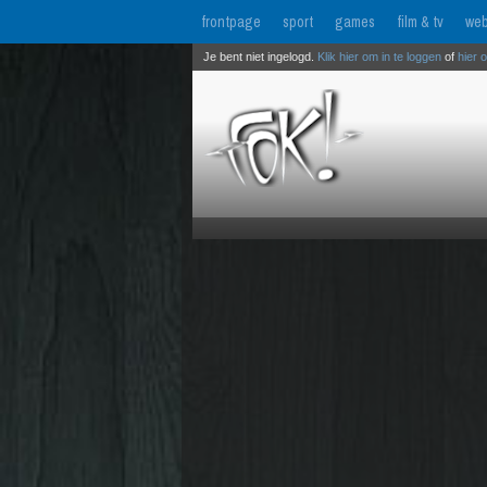
frontpage
sport
games
film & tv
web
Je bent niet ingelogd.
Klik hier om in te loggen
of
hier 