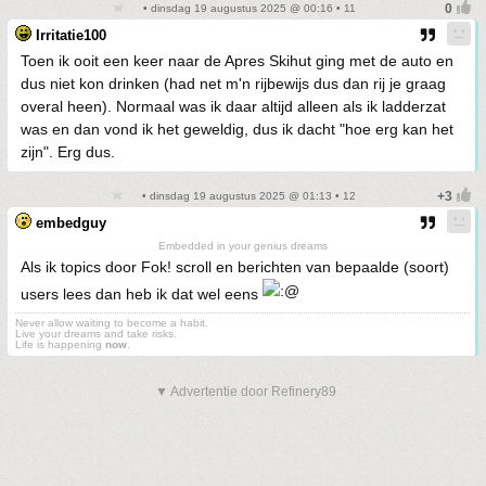
• dinsdag 19 augustus 2025 @ 00:16 • 11
Irritatie100
Toen ik ooit een keer naar de Apres Skihut ging met de auto en
dus niet kon drinken (had net m'n rijbewijs dus dan rij je graag
overal heen). Normaal was ik daar altijd alleen als ik ladderzat
was en dan vond ik het geweldig, dus ik dacht "hoe erg kan het
zijn". Erg dus.
• dinsdag 19 augustus 2025 @ 01:13 • 12
embedguy
Embedded in your genius dreams
Als ik topics door Fok! scroll en berichten van bepaalde (soort)
users lees dan heb ik dat wel eens
Never allow waiting to become a habit.
Live your dreams and take risks.
Life is happening
now
.
▼ Advertentie door Refinery89