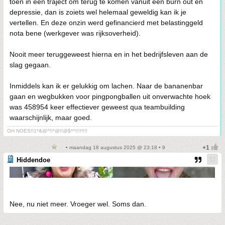
toen in een traject om terug te komen vanuit een burn out én
depressie, dan is zoiets wel helemaal geweldig kan ik je
vertellen. En deze onzin werd gefinancierd met belastinggeld
nota bene (werkgever was rijksoverheid).
Nooit meer teruggeweest hierna en in het bedrijfsleven aan de
slag gegaan.
Inmiddels kan ik er gelukkig om lachen. Naar de bananenbar
gaan en wegbukken voor pingpongballen uit onverwachte hoek
was 458954 keer effectiever geweest qua teambuilding
waarschijnlijk, maar goed.
OH NOES!!1*&@^!!*@!!@$*^!!!!!!!!
• maandag 18 augustus 2025 @ 23:18 • 9
Hiddendoe
Nee, nu niet meer. Vroeger wel. Soms dan.