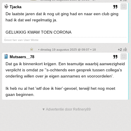
Tjacka
De laatste jaren dat ik nog uit ging had en naar een club ging
had ik dat wel regelmatig ja.
GELUKKIG KWAM TOEN CORONA
Groot fan van User Wotte
• dinsdag 19 augustus 2025 @ 09:07 • 18
Mutsaers__78
Dat ga ik binnenkort krijgen. Een teamuitje waarbij aanwezigheid
verplicht is omdat ze ''s-ochtends een gesprek tussen collega's
onderling willen over je eigen aannames en vooroordelen'.
Ik heb nu al het 'wtf doe ik hier'-gevoel, terwijl het nog moet
gaan beginnen.
▼ Advertentie door Refinery89