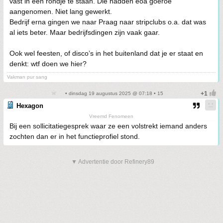
vast in een rondje te staan. Die hadden eoa goeroe
aangenomen. Niet lang gewerkt.
Bedrijf erna gingen we naar Praag naar stripclubs o.a. dat was
al iets beter. Maar bedrijfsdingen zijn vaak gaar.
Ook wel feesten, of disco’s in het buitenland dat je er staat en
denkt: wtf doen we hier?
Vakman pur sang
• dinsdag 19 augustus 2025 @ 07:18 • 15
Hexagon
Vreemd Fenomeen
Bij een sollicitatiegesprek waar ze een volstrekt iemand anders
zochten dan er in het functieprofiel stond.
▼ Advertentie door Refinery89