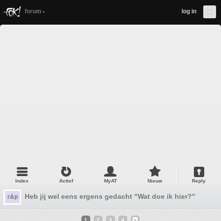
forum
log in
Index
Actief
MyAT
Nieuw
Reply
Heb jij wel eens ergens gedacht "Wat doe ik hier?"
r&p
1
2
3
4