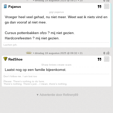
• dinsdag 19 augustus 2025 @ 09:27 • 20
Pajanus
grgr pajanus
Vroeger heel veel gehad, nu niet meer. Weet wat ik niets vind en
ga dan vooraf al niet mee.
Cursus pottenbakken ofzo ? mij niet gezien.
Hardcorefeesten ? mij niet gezien.
Lachen joh.
• dinsdag 19 augustus 2025 @ 09:32 • 21
RedShoe
Sharp knives create scars
Laatst nog op een familie bijeenkomst.
Don't follow me. I am lost too
.
Please. There's nothing to do here.
There's nothing. There's just....I mean, there's nothing.
▼ Advertentie door Refinery89