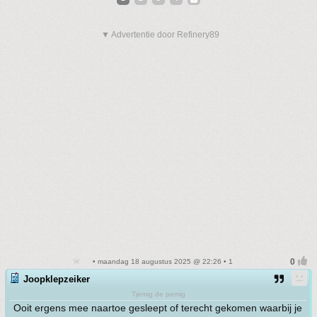
▼ Advertentie door Refinery89
• maandag 18 augustus 2025 @ 22:26 • 1
Joopklepzeiker
Tjemig de pemig
Ooit ergens mee naartoe gesleept of terecht gekomen waarbij je