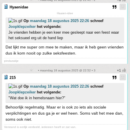
Hyaenidae
Haaien-idee
Op
maandag 18 augustus 2025 22:26
schreef
Joopklepzeiker
het volgende:
Je vrienden hebben je een keer mee gesleept naar een feest waar
het seksueel erg uit de hand liep
Dat lijkt me super om mee te maken, maar ik heb geen vrienden
dus ik kom nooit op zulke seksfeesten.
pindazakje
• maandag 18 augustus 2025 @ 22:52 • 3
215
Op
maandag 18 augustus 2025 22:26
schreef
Joopklepzeiker
het volgende:
"Wat doe ik in hemelsnaam hier?"
Behoorlijk regelmatig. Maar er is ook zo iets als sociale
verplichtingen en dus ga je er wel heen. Soms valt het mee dan,
soms ook niet.
Verstand is eerlijk verdeeld, iedereen heeft er zat van.