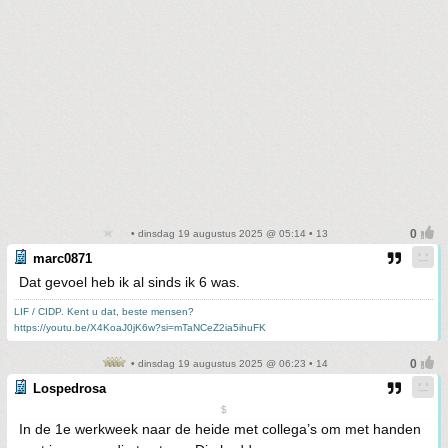
• dinsdag 19 augustus 2025 @ 05:14 • 13
marc0871
Dat gevoel heb ik al sinds ik 6 was.
LIF / CIDP. Kent u dat, beste mensen?
https://youtu.be/X4KoaJ0jK6w?si=mTaNCeZ2ia5ihuFK
• dinsdag 19 augustus 2025 @ 06:23 • 14
Lospedrosa
$
In de 1e werkweek naar de heide met collega’s om met handen