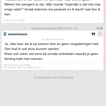
Bleken het swingers te zijn. Mijn reactie 'hopenlijk is dat niet mijn
enige optie?' terwijl iedereen mij aankeek en ik dacht 'wat doe ik
hier'.
To BG or not to BG!
• dinsdag 19 augustus 2025 @ 14:27 • 24
ieniminimuis
Zo gek als een muis
Ja, elke keer als ik op kantoor ben en geen vergaderingen heb.
Dan had ik ook thuis kunnen werken.
Maar ook zeker wel eens bij sociale activiteiten waarbij je geen
binding hebt met mensen.
Trotste mama van Ambar
Het officiële liefje van @Monitor O+
▼ Advertentie door Refinery89