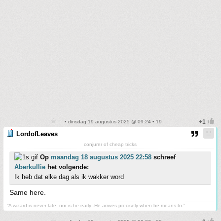
• dinsdag 19 augustus 2025 @ 09:24 • 19
LordofLeaves
conjurer of cheap tricks
Op
maandag 18 augustus 2025 22:58
schreef
Aberkullie
het volgende:
Ik heb dat elke dag als ik wakker word
Same here.
“A wizard is never late, nor is he early .He arrives precisely when he means to.”