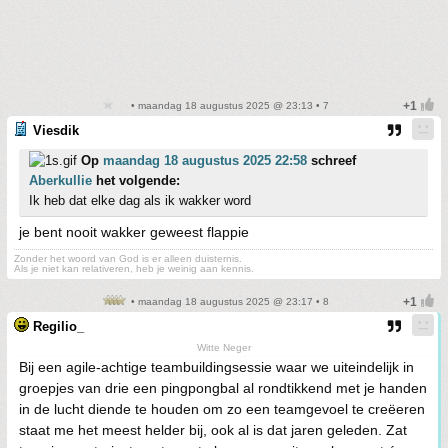
• maandag 18 augustus 2025 @ 23:13 • 7
Viesdik
Op
maandag 18 augustus 2025 22:58
schreef
Aberkullie
het volgende:
Ik heb dat elke dag als ik wakker word
je bent nooit wakker geweest flappie
Zonder het woord van God is er alleen duisternis.
Als je niet kan relativeren, heb je weinig aan kennis.
• maandag 18 augustus 2025 @ 23:17 • 8
Regilio_
Witte Neger
Bij een agile-achtige teambuildingsessie waar we uiteindelijk in
groepjes van drie een pingpongbal al rondtikkend met je handen
in de lucht diende te houden om zo een teamgevoel te creëeren
staat me het meest helder bij, ook al is dat jaren geleden. Zat