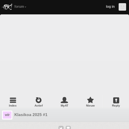
forum
log in
Index
Actief
MyAT
Nieuw
Reply
Klasikoa 2025 #1
wlr