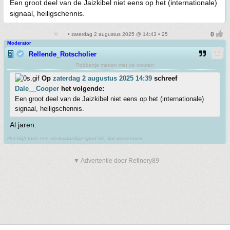
Een groot deel van de Jaizkibel niet eens op het (internationale)
signaal, heiligschennis.
• zaterdag 2 augustus 2025 @ 14:43 • 25
Moderator
Rellende_Rotscholier
Robbertje matten met de wouten
Op
zaterdag 2 augustus 2025 14:39
schreef
Dale__Cooper
het volgende:
Een groot deel van de Jaizkibel niet eens op het (internationale)
signaal, heiligschennis.
Al jaren.
Het blijft toch een merkwaardige sport hè, dat wielrennen.
▼ Advertentie door Refinery89