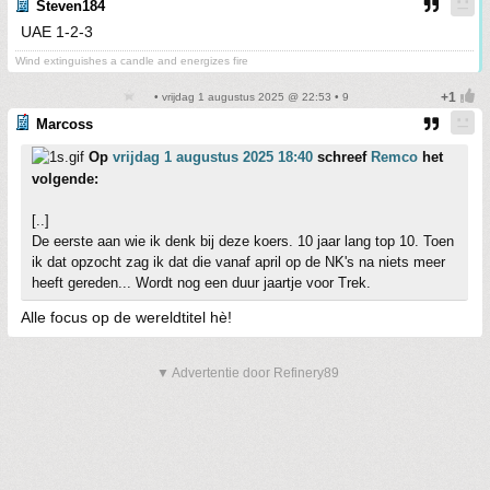
Steven184
UAE 1-2-3
Wind extinguishes a candle and energizes fire
• vrijdag 1 augustus 2025 @ 22:53 • 9
Marcoss
Op
vrijdag 1 augustus 2025 18:40
schreef
Remco
het
volgende:
[..]
De eerste aan wie ik denk bij deze koers. 10 jaar lang top 10. Toen
ik dat opzocht zag ik dat die vanaf april op de NK's na niets meer
heeft gereden... Wordt nog een duur jaartje voor Trek.
Alle focus op de wereldtitel hè!
▼ Advertentie door Refinery89