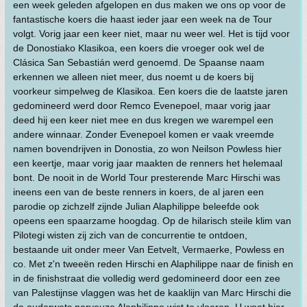
een week geleden afgelopen en dus maken we ons op voor de
fantastische koers die haast ieder jaar een week na de Tour
volgt. Vorig jaar een keer niet, maar nu weer wel. Het is tijd voor
de Donostiako Klasikoa, een koers die vroeger ook wel de
Clásica San Sebastián werd genoemd. De Spaanse naam
erkennen we alleen niet meer, dus noemt u de koers bij
voorkeur simpelweg de Klasikoa. Een koers die de laatste jaren
gedomineerd werd door Remco Evenepoel, maar vorig jaar
deed hij een keer niet mee en dus kregen we warempel een
andere winnaar. Zonder Evenepoel komen er vaak vreemde
namen bovendrijven in Donostia, zo won Neilson Powless hier
een keertje, maar vorig jaar maakten de renners het helemaal
bont. De nooit in de World Tour presterende Marc Hirschi was
ineens een van de beste renners in koers, de al jaren een
parodie op zichzelf zijnde Julian Alaphilippe beleefde ook
opeens een spaarzame hoogdag. Op de hilarisch steile klim van
Pilotegi wisten zij zich van de concurrentie te ontdoen,
bestaande uit onder meer Van Eetvelt, Vermaerke, Powless en
co. Met z'n tweeën reden Hirschi en Alaphilippe naar de finish en
in de finishstraat die volledig werd gedomineerd door een zee
van Palestijnse vlaggen was het de kaaklijn van Marc Hirschi die