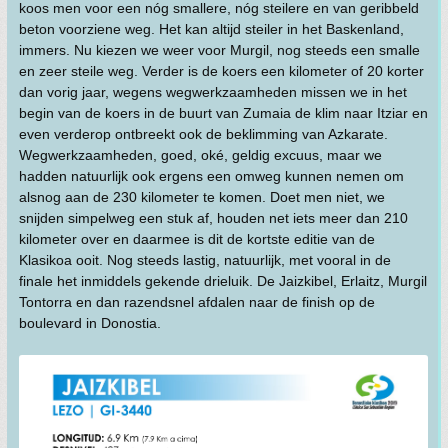
koos men voor een nóg smallere, nóg steilere en van geribbeld
beton voorziene weg. Het kan altijd steiler in het Baskenland,
immers. Nu kiezen we weer voor Murgil, nog steeds een smalle
en zeer steile weg. Verder is de koers een kilometer of 20 korter
dan vorig jaar, wegens wegwerkzaamheden missen we in het
begin van de koers in de buurt van Zumaia de klim naar Itziar en
even verderop ontbreekt ook de beklimming van Azkarate.
Wegwerkzaamheden, goed, oké, geldig excuus, maar we
hadden natuurlijk ook ergens een omweg kunnen nemen om
alsnog aan de 230 kilometer te komen. Doet men niet, we
snijden simpelweg een stuk af, houden net iets meer dan 210
kilometer over en daarmee is dit de kortste editie van de
Klasikoa ooit. Nog steeds lastig, natuurlijk, met vooral in de
finale het inmiddels gekende drieluik. De Jaizkibel, Erlaitz, Murgil
Tontorra en dan razendsnel afdalen naar de finish op de
boulevard in Donostia.