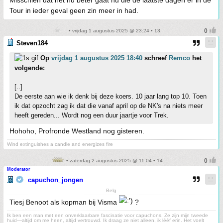
Misschien dat het nu beter gaat nu die de laatste dagen er in de
Tour in ieder geval geen zin meer in had.
• vrijdag 1 augustus 2025 @ 23:24 • 13
Steven184
Op
vrijdag 1 augustus 2025 18:40
schreef
Remco
het
volgende:
[..]
De eerste aan wie ik denk bij deze koers. 10 jaar lang top 10. Toen
ik dat opzocht zag ik dat die vanaf april op de NK's na niets meer
heeft gereden... Wordt nog een duur jaartje voor Trek.
Hohoho, Profronde Westland nog gisteren.
Wind extinguishes a candle and energizes fire
• zaterdag 2 augustus 2025 @ 11:04 • 14
Moderator
capuchon_jongen
Belg
Tiesj Benoot als kopman bij Visma
?
Ik ben een man met een onverklaarbare fascinatie voor capuchons. Ze zijn mijn tweede
huid—altijd om me heen, altijd vertrouwd. Ik draag ze niet alleen, ik lééf erin. Het voelt