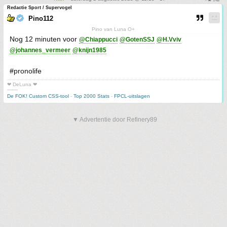
Redactie Sport / Supervogel
Pino112
Pino van Luna O+
Nog 12 minuten voor
@Chiappucci
@GotenSSJ
@H.Vviv
@johannes_vermeer
@knijn1985
#pronolife
❤ DeLuna ❤
-------
De FOK! Custom CSS-tool
-
Top 2000 Stats
-
FPCL-uitslagen
▼ Advertentie door Refinery89