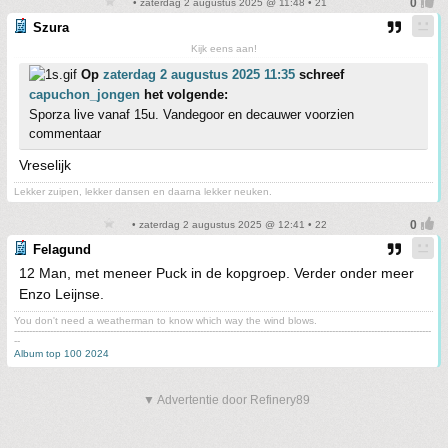
• zaterdag 2 augustus 2025 @ 11:48 • 21
Szura
Kijk eens aan!
Op
zaterdag 2 augustus 2025 11:35
schreef
capuchon_jongen
het volgende:
Sporza live vanaf 15u. Vandegoor en decauwer voorzien
commentaar
Vreselijk
Lekker zuipen, lekker dansen en daarna lekker neuken.
• zaterdag 2 augustus 2025 @ 12:41 • 22
Felagund
12 Man, met meneer Puck in de kopgroep. Verder onder meer
Enzo Leijnse.
You don't need a weatherman to know which way the wind blows.
-------------------------------------------------------------------------------------------------------------------------------------------
--
Album top 100 2024
▼ Advertentie door Refinery89