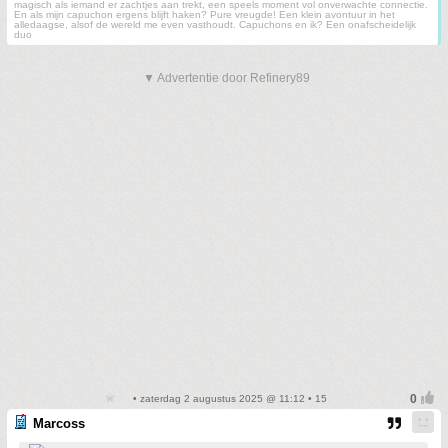
magisch als iemand er zachtjes aan trekt, een speels moment vol onverwachte connectie.
En als mijn capuchon ergens blijft haken? Pure vreugde! Een klein avontuur in het
alledaagse, alsof de wereld me even vasthoudt. Capuchons en ik? Een onafscheidelijk
duo
▼ Advertentie door Refinery89
• zaterdag 2 augustus 2025 @ 11:12 • 15
Marcoss