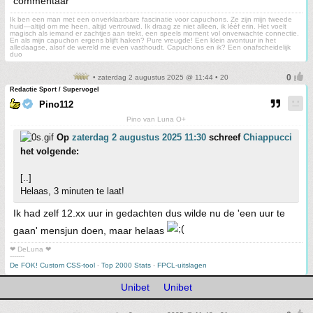
commentaar
Ik ben een man met een onverklaarbare fascinatie voor capuchons. Ze zijn mijn tweede
huid—altijd om me heen, altijd vertrouwd. Ik draag ze niet alleen, ik lééf erin. Het voelt
magisch als iemand er zachtjes aan trekt, een speels moment vol onverwachte connectie.
En als mijn capuchon ergens blijft haken? Pure vreugde! Een klein avontuur in het
alledaagse, alsof de wereld me even vasthoudt. Capuchons en ik? Een onafscheidelijk
duo
• zaterdag 2 augustus 2025 @ 11:44 • 20
Redactie Sport / Supervogel
Pino112
Pino van Luna O+
Op
zaterdag 2 augustus 2025 11:30
schreef
Chiappucci
het volgende:
[..]
Helaas, 3 minuten te laat!
Ik had zelf 12.xx uur in gedachten dus wilde nu de 'een uur te
gaan' mensjun doen, maar helaas
❤ DeLuna ❤
-------
De FOK! Custom CSS-tool
-
Top 2000 Stats
-
FPCL-uitslagen
Unibet
Unibet