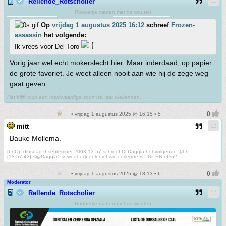
Rellende_Rotscholier
Robbertje matten met de wouten
Op
vrijdag 1 augustus 2025 16:12
schreef
Frozen-
assassin
het volgende:
Ik vrees voor Del Toro
Vorig jaar wel echt mokerslecht hier. Maar inderdaad, op papier
de grote favoriet. Je weet alleen nooit aan wie hij de zege weg
gaat geven.
Het blijft toch een merkwaardige sport hè, dat wielrennen.
• vrijdag 1 augustus 2025 @ 16:15 • 5
mitt
Bauke Mollema.
[b\]Op dinsdag 9 september 2003 13:57 schreef Dr.Daggla het volgende:\[/b\]
[13:57:43] <@Daggla> ik weet ei'k ook niet wie corleone is.. Uit ER ofzo?
• vrijdag 1 augustus 2025 @ 18:13 • 6
Moderator
Rellende_Rotscholier
Robbertje matten met de wouten