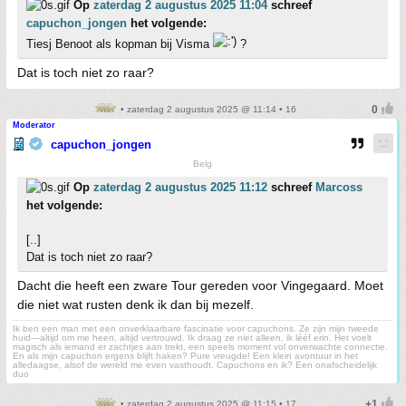
Op
zaterdag 2 augustus 2025 11:04
schreef
capuchon_jongen
het volgende:
Tiesj Benoot als kopman bij Visma
?
Dat is toch niet zo raar?
• zaterdag 2 augustus 2025 @ 11:14 • 16
Moderator
capuchon_jongen
Belg
Op
zaterdag 2 augustus 2025 11:12
schreef
Marcoss
het volgende:
[..]
Dat is toch niet zo raar?
Dacht die heeft een zware Tour gereden voor Vingegaard. Moet
die niet wat rusten denk ik dan bij mezelf.
Ik ben een man met een onverklaarbare fascinatie voor capuchons. Ze zijn mijn tweede
huid—altijd om me heen, altijd vertrouwd. Ik draag ze niet alleen, ik lééf erin. Het voelt
magisch als iemand er zachtjes aan trekt, een speels moment vol onverwachte connectie.
En als mijn capuchon ergens blijft haken? Pure vreugde! Een klein avontuur in het
alledaagse, alsof de wereld me even vasthoudt. Capuchons en ik? Een onafscheidelijk
duo
• zaterdag 2 augustus 2025 @ 11:15 • 17