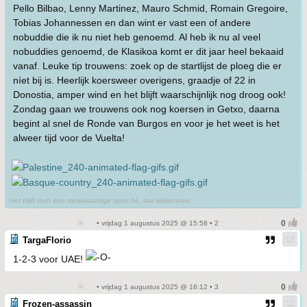
Pello Bilbao, Lenny Martinez, Mauro Schmid, Romain Gregoire,
Tobias Johannessen en dan wint er vast een of andere
nobuddie die ik nu niet heb genoemd. Al heb ik nu al veel
nobuddies genoemd, de Klasikoa komt er dit jaar heel bekaaid
vanaf. Leuke tip trouwens: zoek op de startlijst de ploeg die er
níet bij is. Heerlijk koersweer overigens, graadje of 22 in
Donostia, amper wind en het blijft waarschijnlijk nog droog ook!
Zondag gaan we trouwens ook nog koersen in Getxo, daarna
begint al snel de Ronde van Burgos en voor je het weet is het
alweer tijd voor de Vuelta!
Het blijft toch een merkwaardige sport hè, dat wielrennen.
• vrijdag 1 augustus 2025 @ 15:58 • 2
TargaFlorio
1-2-3 voor UAE!
• vrijdag 1 augustus 2025 @ 16:12 • 3
Frozen-assassin