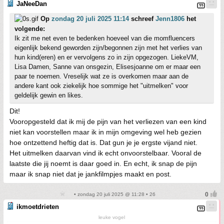
JaNeeDan
Op
zondag 20 juli 2025 11:14
schreef
Jenn1806
het
volgende:
Ik zit me net even te bedenken hoeveel van die momfluencers
eigenlijk bekend geworden zijn/begonnen zijn met het verlies van
hun kind(eren) en er vervolgens zo in zijn opgezogen. LiekeVM,
Lisa Damen, Sanne van onsgezin, Elisesjoanne om er maar een
paar te noemen. Vreselijk wat ze is overkomen maar aan de
andere kant ook ziekelijk hoe sommige het "uitmelken" voor
geldelijk gewin en likes.
Dit!
Vooropgesteld dat ik mij de pijn van het verliezen van een kind
niet kan voorstellen maar ik in mijn omgeving wel heb gezien
hoe ontzettend heftig dat is. Dat gun je je ergste vijand niet.
Het uitmelken daarvan vind ik echt onvoorstelbaar. Vooral de
laatste die jij noemt is daar goed in. En echt, ik snap de pijn
maar ik snap niet dat je jankfilmpjes maakt en post.
• zondag 20 juli 2025 @ 11:28 • 26
ikmoetdrieten
leuke vogel