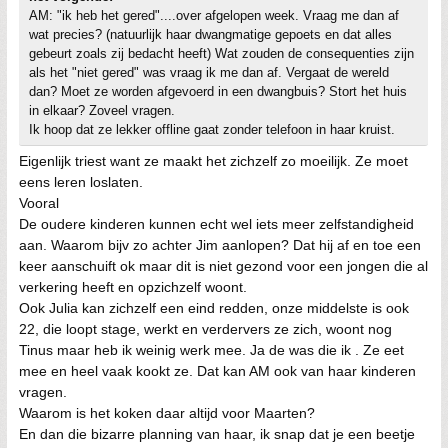
AM: "ik heb het gered"....over afgelopen week. Vraag me dan af
wat precies? (natuurlijk haar dwangmatige gepoets en dat alles
gebeurt zoals zij bedacht heeft) Wat zouden de consequenties zijn
als het "niet gered" was vraag ik me dan af. Vergaat de wereld
dan? Moet ze worden afgevoerd in een dwangbuis? Stort het huis
in elkaar? Zoveel vragen.
Ik hoop dat ze lekker offline gaat zonder telefoon in haar kruist.
Eigenlijk triest want ze maakt het zichzelf zo moeilijk. Ze moet
eens leren loslaten.
Vooral
De oudere kinderen kunnen echt wel iets meer zelfstandigheid
aan. Waarom bijv zo achter Jim aanlopen? Dat hij af en toe een
keer aanschuift ok maar dit is niet gezond voor een jongen die al
verkering heeft en opzichzelf woont.
Ook Julia kan zichzelf een eind redden, onze middelste is ook
22, die loopt stage, werkt en verdervers ze zich, woont nog
Tinus maar heb ik weinig werk mee. Ja de was die ik . Ze eet
mee en heel vaak kookt ze. Dat kan AM ook van haar kinderen
vragen.
Waarom is het koken daar altijd voor Maarten?
En dan die bizarre planning van haar, ik snap dat je een beetje