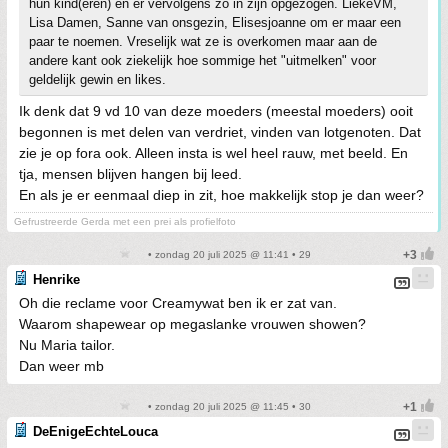
hun kind(eren) en er vervolgens zo in zijn opgezogen. LiekeVM,
Lisa Damen, Sanne van onsgezin, Elisesjoanne om er maar een
paar te noemen. Vreselijk wat ze is overkomen maar aan de
andere kant ook ziekelijk hoe sommige het "uitmelken" voor
geldelijk gewin en likes.
Ik denk dat 9 vd 10 van deze moeders (meestal moeders) ooit
begonnen is met delen van verdriet, vinden van lotgenoten. Dat
zie je op fora ook. Alleen insta is wel heel rauw, met beeld. En
tja, mensen blijven hangen bij leed.
En als je er eenmaal diep in zit, hoe makkelijk stop je dan weer?
Gefrustreerde Gerda met een prei als profielfoto
• zondag 20 juli 2025 @ 11:41 • 29
Henrike
Oh die reclame voor Creamywat ben ik er zat van.
Waarom shapewear op megaslanke vrouwen showen?
Nu Maria tailor.
Dan weer mb
• zondag 20 juli 2025 @ 11:45 • 30
DeEnigeEchteLouca