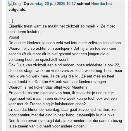
Op
zondag 20 juli 2025 10:17
schreef
Henrike
het
volgende:
[..]
Eigenlijk triest want ze maakt het zichzelf zo moeilijk. Ze moet
eens leren loslaten.
Vooral
De oudere kinderen kunnen echt wel iets meer zelfstandigheid aan.
Waarom bijv zo achter Jim aanlopen? Dat hij af en toe een keer
aanschuift ok maar dit is niet gezond voor een jongen die al
verkering heeft en opzichzelf woont.
Ook Julia kan zichzelf een eind redden, onze middelste is ook 22,
die loopt stage, werkt en verdervers ze zich, woont nog Tinus maar
heb ik weinig werk mee. Ja de was die ik . Ze eet mee en heel
vaak kookt ze. Dat kan AM ook van haar kinderen vragen.
Waarom is het koken daar altijd voor Maarten?
En dan die bizarre planning van haar, ik snap dat je een beetje
regelmaat wilt maar in een drukke week kun je toch ook wel een
keer met de Franse slag je huishouden doen?
En dan dat filmen de hele dag, daar gaat zoveel tijd inzitten, ze
loopt continu met dat ding in haar hand, tussentijds kun je niks.
Nee ik ben ervan overtuigd dat als ze minder met die camera bezig
is ze zeeen van tijd heeft voor andere dingen.