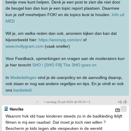
beetje mee kunt helpen. Denk je een post te zien die niet door
de beugel kan dan kun je een topic report plaatsen. Daarmee
kun je zelf meehelpen FOK! en de topics leuk te houden.
Info uit
MED
Wil je, om welke reden dan ook, anoniem kijken dan kan dat
bijvoorbeeld hier:
https://anonyig.com/en/
of
www.mollygram.com
(vaak sneller)
Voor Feedback, opmerkingen en vragen aan de moderators kun
je hier terecht
SHO / [SHO FB] The SHO goes on
In
Mededelingen
vind je de userpolicy en de aanvulling daarop,
ook staan er nog wat andere regeltjes en tips. En je vindt er ook
ons
banbeleid
.
• zondag 20 juli 2025 @ 09:15 • 2
Henrike
Waarom hvk idd haar kinderen steeds zo in de badkleding lblijft
filmen is mij een raadsel. Dat moet je toch niet willen ?
Bescherm je kids tegen alle viespeuken in de wereld