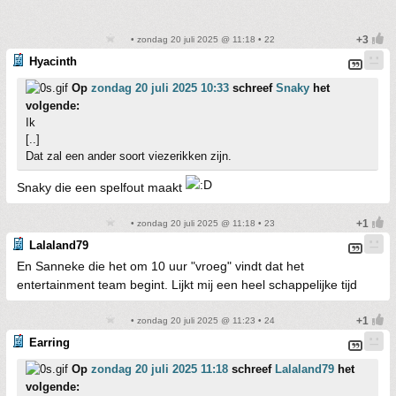
• zondag 20 juli 2025 @ 11:18 • 22
Hyacinth
Op
zondag 20 juli 2025 10:33
schreef
Snaky
het
volgende:
Ik
[..]
Dat zal een ander soort viezerikken zijn.
Snaky die een spelfout maakt
• zondag 20 juli 2025 @ 11:18 • 23
Lalaland79
En Sanneke die het om 10 uur "vroeg" vindt dat het
entertainment team begint. Lijkt mij een heel schappelijke tijd
• zondag 20 juli 2025 @ 11:23 • 24
Earring
Op
zondag 20 juli 2025 11:18
schreef
Lalaland79
het
volgende: