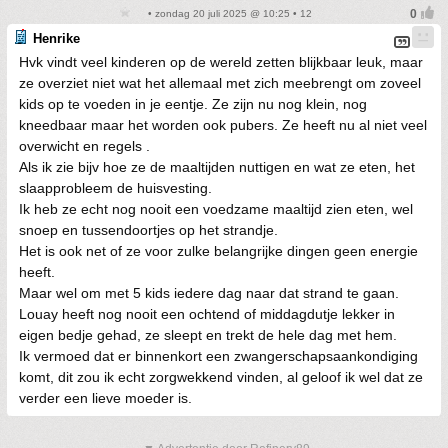
• zondag 20 juli 2025 @ 10:25 • 12
Henrike
Hvk vindt veel kinderen op de wereld zetten blijkbaar leuk, maar
ze overziet niet wat het allemaal met zich meebrengt om zoveel
kids op te voeden in je eentje. Ze zijn nu nog klein, nog
kneedbaar maar het worden ook pubers. Ze heeft nu al niet veel
overwicht en regels .
Als ik zie bijv hoe ze de maaltijden nuttigen en wat ze eten, het
slaapprobleem de huisvesting.
Ik heb ze echt nog nooit een voedzame maaltijd zien eten, wel
snoep en tussendoortjes op het strandje.
Het is ook net of ze voor zulke belangrijke dingen geen energie
heeft.
Maar wel om met 5 kids iedere dag naar dat strand te gaan.
Louay heeft nog nooit een ochtend of middagdutje lekker in
eigen bedje gehad, ze sleept en trekt de hele dag met hem.
Ik vermoed dat er binnenkort een zwangerschapsaankondiging
komt, dit zou ik echt zorgwekkend vinden, al geloof ik wel dat ze
verder een lieve moeder is.