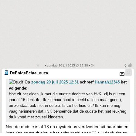
• zondag 20 juli 2025 @ 12:38 • 34
DeEnigeEchteLouca
Op
zondag 20 juli 2025 12:31
schreef
Hannah12345
het
volgende:
Hoe zit het eigenlijk met die oudste dochter van HvK, zij is nu een
jaar of 16 denk ik.. Ik zie haar nooit in beeld (alleen maar goed!),
en ze staat ook niet in de bio. Is ze het huis uit? Ik kan me nog
vaag herinneren dat HvK benoemde dat de oudste het niet leuk/erg
druk vond met zoveel kinderen.
Nee de oudste is al 18 en mysterieus verdwenen uit haar bio en
insta (ga ervanuit niet in het echt verdwenen 🤣 ) ik denk dat ze