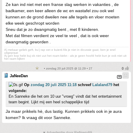
Ze kan ind niet met een franse slag werken in vakanties , de
badkamer, een keer alleen de wc en wastafel zou ook wel
kunnen.en de grond dweilen nee alle tegels en vloer moeten
elke week geschropt worden
Sneu dat je zo dwangmatig bent , met 8 kinderen.
Met dat filmen verdient ze veel te veel , dat is ook weer
dwangmatig geworden .
A’j mekaar geliek geft, bu’j rap oet e kuierd Als je niet in dicussie gaat, ben je snel
uitgepraat
Aj gen kop hebt kuj ok niet uut het roam kiekn - als je geen hoofd hebt kun je ook niet uit
het raam kijken
• zondag 20 juli 2025 @ 11:29 • 27
JaNeeDan
Op
zondag 20 juli 2025 11:18
schreef
Lalaland79
het
volgende:
En Sanneke die het om 10 uur "vroeg" vindt dat het entertainment
team begint. Lijkt mij een heel schappelijke tijd
Ja maar prikkels hè, dus lastig. Kunnen prikkels ook in je aura
komen? Ik vraag dit voor Sanneke.
▼ Advertentie door Refinery89