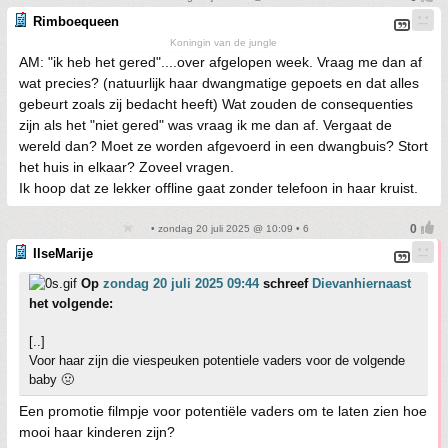
Rimboequeen
Koningin van de jungle
AM: "ik heb het gered"....over afgelopen week. Vraag me dan af
wat precies? (natuurlijk haar dwangmatige gepoets en dat alles
gebeurt zoals zij bedacht heeft) Wat zouden de consequenties
zijn als het "niet gered" was vraag ik me dan af. Vergaat de
wereld dan? Moet ze worden afgevoerd in een dwangbuis? Stort
het huis in elkaar? Zoveel vragen.
Ik hoop dat ze lekker offline gaat zonder telefoon in haar kruist.
• zondag 20 juli 2025 @ 10:09 • 6
IlseMarije
Op
zondag 20 juli 2025 09:44
schreef
Dievanhiernaast
het volgende:
[..]
Voor haar zijn die viespeuken potentiele vaders voor de volgende
baby 🤢
Een promotie filmpje voor potentiële vaders om te laten zien hoe
mooi haar kinderen zijn?