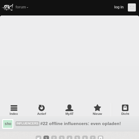
forum
log in
Index
Actief
MyAT
Nieuw
Dicht
#22 offline influencers: even opladen!
sho
INFLUENCERS
1
2
3
4
5
6
7