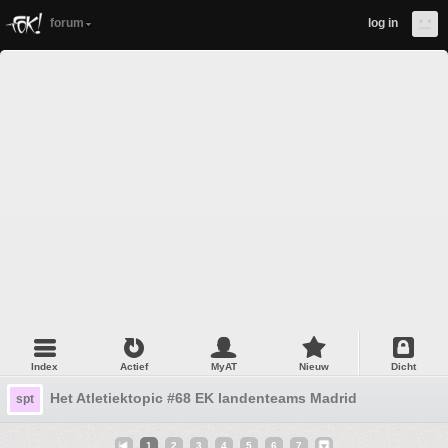
forum
log in
Index
Actief
MyAT
Nieuw
Dicht
Het Atletiektopic #68 EK landenteams Madrid
spt
1
2
3
4
5
6
7