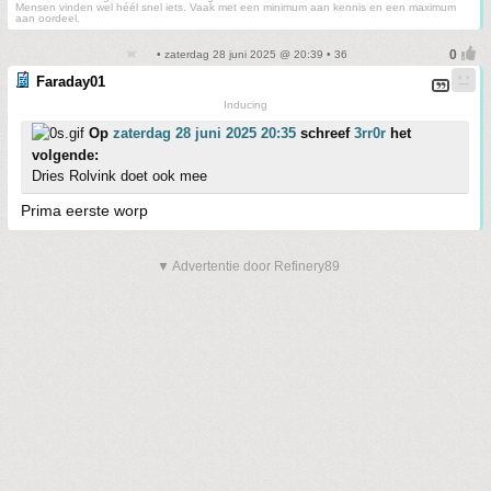
Mensen vinden wel héél snel iets. Vaak met een minimum aan kennis en een maximum
aan oordeel.
• zaterdag 28 juni 2025 @ 20:39 • 36
Faraday01
Inducing
Op
zaterdag 28 juni 2025 20:35
schreef
3rr0r
het
volgende:
Dries Rolvink doet ook mee
Prima eerste worp
▼ Advertentie door Refinery89