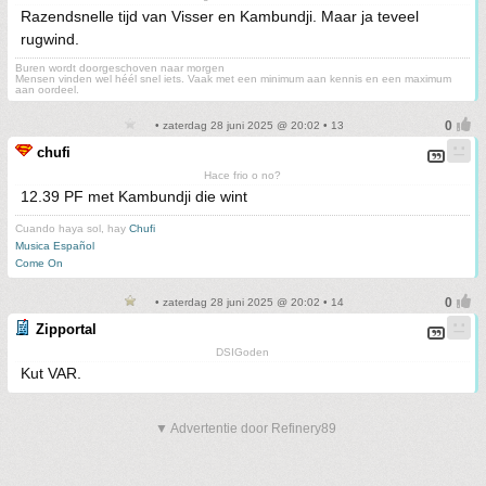
Razendsnelle tijd van Visser en Kambundji. Maar ja teveel
rugwind.
Buren wordt doorgeschoven naar morgen
Mensen vinden wel héél snel iets. Vaak met een minimum aan kennis en een maximum
aan oordeel.
• zaterdag 28 juni 2025 @ 20:02 • 13
chufi
Hace frio o no?
12.39 PF met Kambundji die wint
Cuando haya sol, hay
Chufi
Musica Español
Come On
• zaterdag 28 juni 2025 @ 20:02 • 14
Zipportal
DSIGoden
Kut VAR.
▼ Advertentie door Refinery89