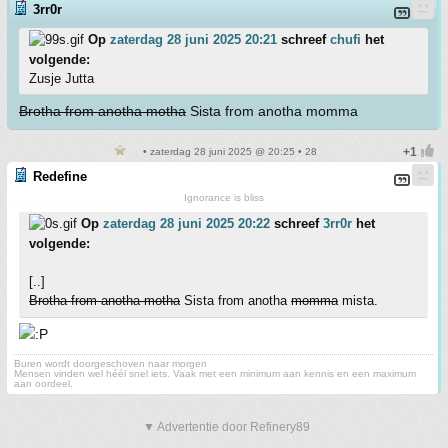
3rr0r
Op
zaterdag 28 juni 2025 20:21
schreef
chufi
het
volgende:
Zusje Jutta
Brotha from anotha motha
Sista from anotha momma
• zaterdag 28 juni 2025 @ 20:25 • 28
Redefine
Ignorance is bliss
Op
zaterdag 28 juni 2025 20:22
schreef
3rr0r
het
volgende:
[..]
Brotha from anotha motha
Sista from anotha
momma
mista.
Buren wordt doorgeschoven naar morgen
Mensen vinden wel héél snel iets. Vaak met een minimum aan kennis en een maximum
aan oordeel.
▼ Advertentie door Refinery89