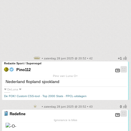
• zaterdag 28 juni 2025 @ 20:52 • 42
Redactie Sport / Supervogel
Pino112
Pino van Luna O+
Nederland flopland sjookland
❤ DeLuna ❤
-------
De FOK! Custom CSS-tool
-
Top 2000 Stats
-
FPCL-uitslagen
• zaterdag 28 juni 2025 @ 20:52 • 43
Redefine
Ignorance is bliss