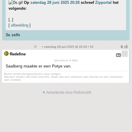
Op
zaterdag 28 juni 2025 20:28
schreef
Zipportal
het
volgende:
[..]
[
afbeelding
]
3e zelfs
• zaterdag 28 juni 2025 @ 20:34 • 33
Redefine
Ignorance is bliss
Saalberg maakte er een Potye van.
Buren wordt doorgeschoven naar morgen
Mensen vinden wel héél snel iets. Vaak met een minimum aan kennis en een maximum
aan oordeel.
▼ Advertentie door Refinery89