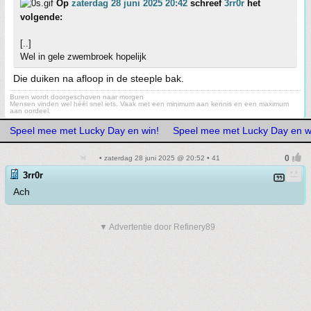
Op
zaterdag 28 juni 2025 20:42
schreef
3rr0r
het
volgende:
[..]
Wel in gele zwembroek hopelijk
Die duiken na afloop in de steeple bak.
Buren wordt doorgeschoven naar morgen
Mensen vinden wel héél snel iets. Vaak met een minimum aan kennis en een maximum
aan oordeel.
Speel mee met Lucky Day en win!
Speel mee met Lucky Day en w
• zaterdag 28 juni 2025 @ 20:52 • 41
3rr0r
Ach
▼ Advertentie door Refinery89