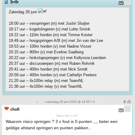
3rr0r
Zaterdag 28 juni
18:00 uur – verspringen (m) met Justin Sluijter
18:17 uur – kogelslingeren (v) met Lotte Smink
19:22 uur – 110m horden (m) met Timme Koster
19:49 uur – hoogspringen A/B (m) met Jin van der Lee
19:53 uur – 100m horden (v) met Nadine Visser
20:15 uur – 800m (v) met Eveline Saalberg
20:22 uur – hinkstapspringen (v) met Kellynsia Leerdam
20:37 uur – discuswerpen (m) met Ruben Rolvink
20:41 uur – 400m horden (m) met Nick Smidt
20:59 uur – 400m horden (v) met Cathelijn Peeters
21:20 uur – 4x100m relay (m) met TeamNL
21:38 uur – 4x100m relay (v) met TeamNL
• zaterdag 28 juni 2025 @ 18:55 • 3
chufi
Hace frio o no?
Waarom risico springen ? 3 x fout is 0 punten ,,,, beter een
geldige afstand springen en punten pakken...