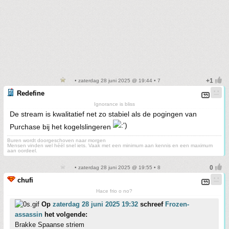
• zaterdag 28 juni 2025 @ 19:44 • 7
Redefine
Ignorance is bliss
De stream is kwalitatief net zo stabiel als de pogingen van
Purchase bij het kogelslingeren
Buren wordt doorgeschoven naar morgen
Mensen vinden wel héél snel iets. Vaak met een minimum aan kennis en een maximum
aan oordeel.
• zaterdag 28 juni 2025 @ 19:55 • 8
chufi
Hace frio o no?
Op
zaterdag 28 juni 2025 19:32
schreef
Frozen-
assassin
het volgende:
Brakke Spaanse striem