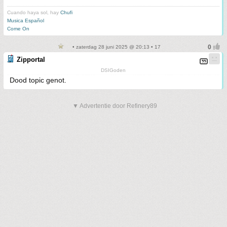
Cuando haya sol, hay
Chufi
Musica Español
Come On
• zaterdag 28 juni 2025 @ 20:13 • 17
Zipportal
DSIGoden
Dood topic genot.
▼ Advertentie door Refinery89