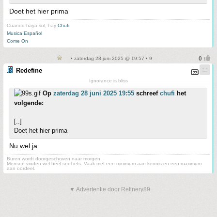
Doet het hier prima
Cuando haya sol, hay
Chufi
Musica Español
Come On
• zaterdag 28 juni 2025 @ 19:57 • 9
Redefine
Ignorance is bliss
Op
zaterdag 28 juni 2025 19:55
schreef
chufi
het
volgende:
[..]
Doet het hier prima
Nu wel ja.
Buren wordt doorgeschoven naar morgen
Mensen vinden wel héél snel iets. Vaak met een minimum aan kennis en een maximum
aan oordeel.
▼ Advertentie door Refinery89