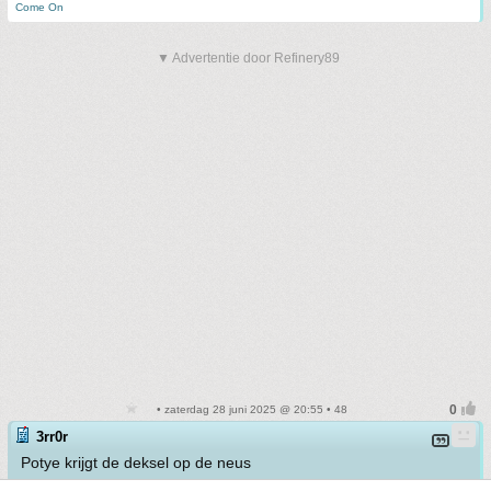
Come On
▼ Advertentie door Refinery89
• zaterdag 28 juni 2025 @ 20:55 • 48
3rr0r
Potye krijgt de deksel op de neus