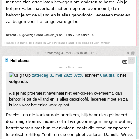
mensen zich ertoe laten bewegen om anderen te haten. Als je
het pro-Palestinaverhaal niet één-op-één overneemt, dan
behoor je tot de vijand en is alles geoorloofd. Iedereen moet en
zal buigen voor het enige ware geloof.
Bericht 2% gewijzigd door Claudia_x op 31-05-2025 08:05:00
I make it a thing, to glance in window panes and look pleased with myself.
• zaterdag 31 mei 2025 @ 08:31 • 9
Hallulama
Energy Must Flow
Op
zaterdag 31 mei 2025 07:56
schreef
Claudia_x
het
volgende:
Als je het pro-Palestinaverhaal niet één-op-één overneemt, dan
behoor je tot de vijand en is alles geoorloofd. Iedereen moet en zal
buigen voor het enige ware geloof.
Precies, en die karikaturale predikers, blijkbaar niet gehinderd
door enige kennis, nuance of inlevingsvermogen, mogen wat mij
betreft samen met hun evenknieën, zoals die totaal ontspoorde
Israelische Hilltop Youth én die compleet verloren Daniella Weiss