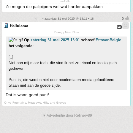
....dus....
Ze mogen die palipijpers wel wat harder aanpakken
• zaterdag 31 mei 2025 @ 13:11 • 18
Hallulama
Energy Must Flow
Op
zaterdag 31 mei 2025 13:01
schreef
EttovanBelgie
het volgende:
[..]
Niet aan mij maar toch: die vind ik net zo tribaal en ideologisch
gedreven.
Punt is, die worden niet door academia en media gefaciliteerd.
Staan niet aan de goede zijde.
Dat is waar, goed punt!
O, ye Fountains, Meadows, Hills, and Groves
▼ Advertentie door Refinery89