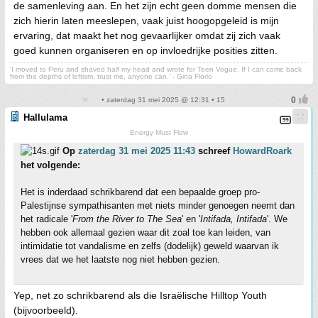
de samenleving aan. En het zijn echt geen domme mensen die
zich hierin laten meeslepen, vaak juist hoogopgeleid is mijn
ervaring, dat maakt het nog gevaarlijker omdat zij zich vaak
goed kunnen organiseren en op invloedrijke posities zitten.
'I moved to Peru and shaved half my head and wrote for Teen Vogue. If I can come back
from the depths of leftism, trust me, anyone can.' - Gina Florio
• zaterdag 31 mei 2025 @ 12:31 • 15
Hallulama
Energy Must Flow
Op
zaterdag 31 mei 2025 11:43
schreef
HowardRoark
het volgende:
Het is inderdaad schrikbarend dat een bepaalde groep pro-
Palestijnse sympathisanten met niets minder genoegen neemt dan
het radicale '
From the River to The Sea
' en '
Intifada, Intifada
'. We
hebben ook allemaal gezien waar dit zoal toe kan leiden, van
intimidatie tot vandalisme en zelfs (dodelijk) geweld waarvan ik
vrees dat we het laatste nog niet hebben gezien.
Yep, net zo schrikbarend als die Israëlische Hilltop Youth
(bijvoorbeeld).