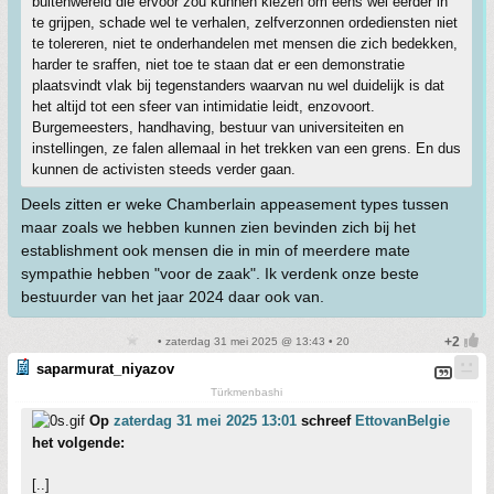
buitenwereld die ervoor zou kunnen kiezen om eens wel eerder in
te grijpen, schade wel te verhalen, zelfverzonnen ordediensten niet
te tolereren, niet te onderhandelen met mensen die zich bedekken,
harder te sraffen, niet toe te staan dat er een demonstratie
plaatsvindt vlak bij tegenstanders waarvan nu wel duidelijk is dat
het altijd tot een sfeer van intimidatie leidt, enzovoort.
Burgemeesters, handhaving, bestuur van universiteiten en
instellingen, ze falen allemaal in het trekken van een grens. En dus
kunnen de activisten steeds verder gaan.
Deels zitten er weke Chamberlain appeasement types tussen
maar zoals we hebben kunnen zien bevinden zich bij het
establishment ook mensen die in min of meerdere mate
sympathie hebben "voor de zaak". Ik verdenk onze beste
bestuurder van het jaar 2024 daar ook van.
• zaterdag 31 mei 2025 @ 13:43 • 20
saparmurat_niyazov
Türkmenbashi
Op
zaterdag 31 mei 2025 13:01
schreef
EttovanBelgie
het volgende:
[..]