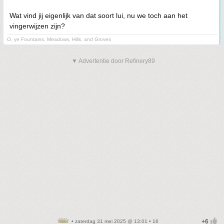
Wat vind jij eigenlijk van dat soort lui, nu we toch aan het
vingerwijzen zijn?
O, ye Fountains, Meadows, Hills, and Groves
▼ Advertentie door Refinery89
• zaterdag 31 mei 2025 @ 13:01 • 16