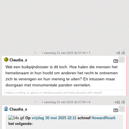
• zaterdag 31 mei 2025 @ 07:44 • 7
Claudia_x
Wat een buikpijndossier is dit toch. Hoe halen die mensen het
hemelsnaam in hun hoofd om anderen het recht te ontnemen
zich te verenigen en hun mening te uiten? En intussen maar
doorgaan met monumentale panden vernielen.
I make it a thing, to glance in window panes and look pleased with myself.
• zaterdag 31 mei 2025 @ 07:56 • 8
Claudia_x
Op
vrijdag 30 mei 2025 22:11
schreef
HowardRoark
het volgende: