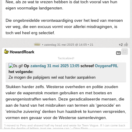
Nee, als ze wat te vrezen hebben is dat toch vooral van hun
eigen voormalige landgenoten.
Die ongebreidelde verontwaardiging over het leed van mensen
ver weg, die een excuus vormt voor allerlei misdragingen, is
toch wel heel erg selectief.
• zaterdag 31 mei 2025 @ 14:05 • 21
HowardRoark
Tacticalized!
Op
zaterdag 31 mei 2025 13:05
schreef
OxygeneFRL
het volgende:
Ze mogen die palipijpers wel wat harder aanpakken
Stukken harder zelfs. Westerse overheden en politie zouden
vaker de wapenstok moeten gebruiken en met boetes en
gevangenisstraffen werken. Deze geradicaliseerde mensen, die
aan de hand van het misbruiken van termen als 'genocide' en
'etnische zuivering' denken hun haatdrek te kunnen verspreiden,
vormen een gevaar voor de Westerse samenlevingen.
'I moved to Peru and shaved half my head and wrote for Teen Vogue. If I can come back
from the depths of leftism, trust me, anyone can.' - Gina Florio