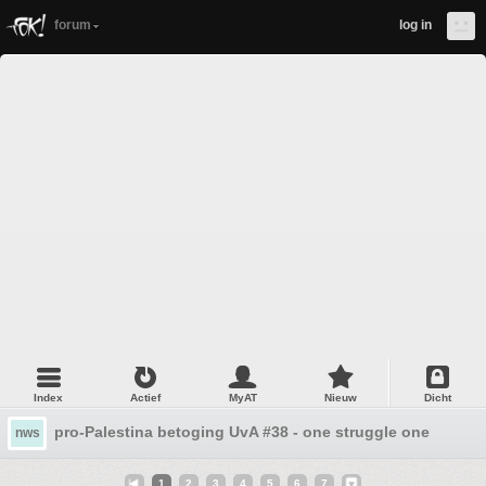
forum
log in
Index
Actief
MyAT
Nieuw
Dicht
pro-Palestina betoging UvA #38 - one struggle one fight
nws
1
2
3
4
5
6
7