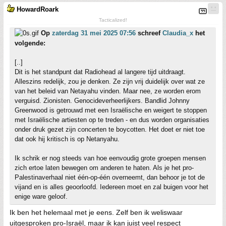
HowardRoark
Tacticalized!
Op
zaterdag 31 mei 2025 07:56
schreef
Claudia_x
het
volgende:
[..]
Dit is het standpunt dat Radiohead al langere tijd uitdraagt.
Alleszins redelijk, zou je denken. Ze zijn vrij duidelijk over wat ze
van het beleid van Netayahu vinden. Maar nee, ze worden erom
verguisd. Zionisten. Genocideverheerlijkers. Bandlid Johnny
Greenwood is getrouwd met een Israëlische en weigert te stoppen
met Israëlische artiesten op te treden - en dus worden organisaties
onder druk gezet zijn concerten te boycotten. Het doet er niet toe
dat ook hij kritisch is op Netanyahu.
Ik schrik er nog steeds van hoe eenvoudig grote groepen mensen
zich ertoe laten bewegen om anderen te haten. Als je het pro-
Palestinaverhaal niet één-op-één overneemt, dan behoor je tot de
vijand en is alles geoorloofd. Iedereen moet en zal buigen voor het
enige ware geloof.
Ik ben het helemaal met je eens. Zelf ben ik weliswaar
uitgesproken pro-Israël, maar ik kan juist veel respect