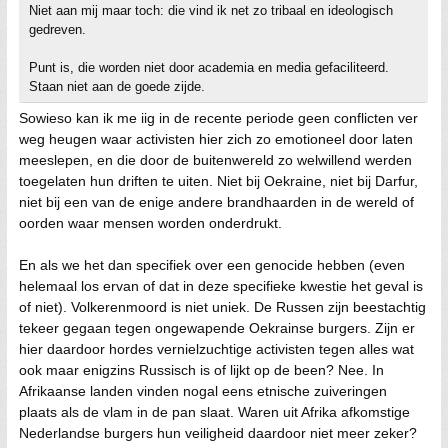
Niet aan mij maar toch: die vind ik net zo tribaal en ideologisch
gedreven.
Punt is, die worden niet door academia en media gefaciliteerd.
Staan niet aan de goede zijde.
Sowieso kan ik me iig in de recente periode geen conflicten ver
weg heugen waar activisten hier zich zo emotioneel door laten
meeslepen, en die door de buitenwereld zo welwillend werden
toegelaten hun driften te uiten. Niet bij Oekraine, niet bij Darfur,
niet bij een van de enige andere brandhaarden in de wereld of
oorden waar mensen worden onderdrukt.
En als we het dan specifiek over een genocide hebben (even
helemaal los ervan of dat in deze specifieke kwestie het geval is
of niet). Volkerenmoord is niet uniek. De Russen zijn beestachtig
tekeer gegaan tegen ongewapende Oekrainse burgers. Zijn er
hier daardoor hordes vernielzuchtige activisten tegen alles wat
ook maar enigzins Russisch is of lijkt op de been? Nee. In
Afrikaanse landen vinden nogal eens etnische zuiveringen
plaats als de vlam in de pan slaat. Waren uit Afrika afkomstige
Nederlandse burgers hun veiligheid daardoor niet meer zeker?