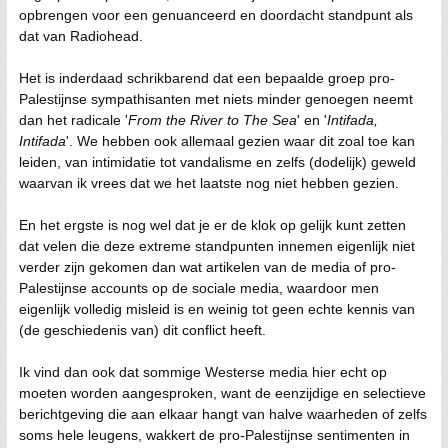
opbrengen voor een genuanceerd en doordacht standpunt als
dat van Radiohead.
Het is inderdaad schrikbarend dat een bepaalde groep pro-
Palestijnse sympathisanten met niets minder genoegen neemt
dan het radicale '
From the River to The Sea
' en '
Intifada,
Intifada
'. We hebben ook allemaal gezien waar dit zoal toe kan
leiden, van intimidatie tot vandalisme en zelfs (dodelijk) geweld
waarvan ik vrees dat we het laatste nog niet hebben gezien.
En het ergste is nog wel dat je er de klok op gelijk kunt zetten
dat velen die deze extreme standpunten innemen eigenlijk niet
verder zijn gekomen dan wat artikelen van de media of pro-
Palestijnse accounts op de sociale media, waardoor men
eigenlijk volledig misleid is en weinig tot geen echte kennis van
(de geschiedenis van) dit conflict heeft.
Ik vind dan ook dat sommige Westerse media hier echt op
moeten worden aangesproken, want de eenzijdige en selectieve
berichtgeving die aan elkaar hangt van halve waarheden of zelfs
soms hele leugens, wakkert de pro-Palestijnse sentimenten in