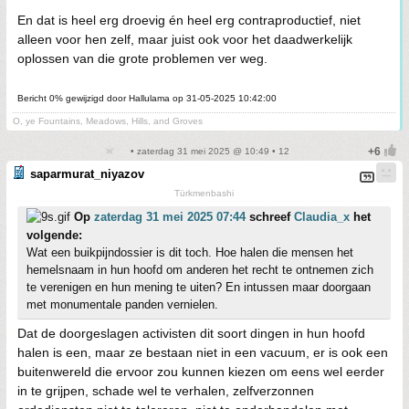
En dat is heel erg droevig én heel erg contraproductief, niet
alleen voor hen zelf, maar juist ook voor het daadwerkelijk
oplossen van die grote problemen ver weg.
Bericht 0% gewijzigd door Hallulama op 31-05-2025 10:42:00
O, ye Fountains, Meadows, Hills, and Groves
• zaterdag 31 mei 2025 @ 10:49 • 12
saparmurat_niyazov
Türkmenbashi
Op
zaterdag 31 mei 2025 07:44
schreef
Claudia_x
het
volgende:
Wat een buikpijndossier is dit toch. Hoe halen die mensen het
hemelsnaam in hun hoofd om anderen het recht te ontnemen zich
te verenigen en hun mening te uiten? En intussen maar doorgaan
met monumentale panden vernielen.
Dat de doorgeslagen activisten dit soort dingen in hun hoofd
halen is een, maar ze bestaan niet in een vacuum, er is ook een
buitenwereld die ervoor zou kunnen kiezen om eens wel eerder
in te grijpen, schade wel te verhalen, zelfverzonnen