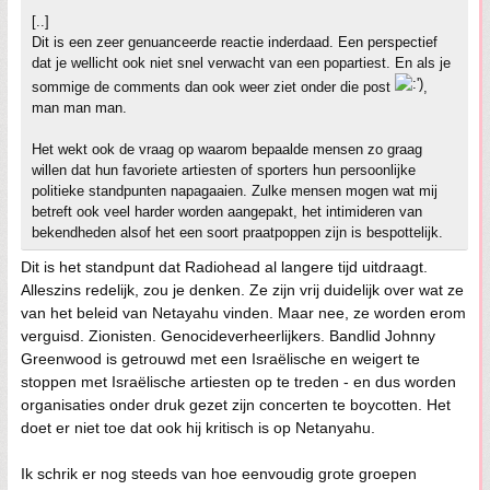
[..]
Dit is een zeer genuanceerde reactie inderdaad. Een perspectief
dat je wellicht ook niet snel verwacht van een popartiest. En als je
sommige de comments dan ook weer ziet onder die post
,
man man man.
Het wekt ook de vraag op waarom bepaalde mensen zo graag
willen dat hun favoriete artiesten of sporters hun persoonlijke
politieke standpunten napagaaien. Zulke mensen mogen wat mij
betreft ook veel harder worden aangepakt, het intimideren van
bekendheden alsof het een soort praatpoppen zijn is bespottelijk.
Dit is het standpunt dat Radiohead al langere tijd uitdraagt.
Alleszins redelijk, zou je denken. Ze zijn vrij duidelijk over wat ze
van het beleid van Netayahu vinden. Maar nee, ze worden erom
verguisd. Zionisten. Genocideverheerlijkers. Bandlid Johnny
Greenwood is getrouwd met een Israëlische en weigert te
stoppen met Israëlische artiesten op te treden - en dus worden
organisaties onder druk gezet zijn concerten te boycotten. Het
doet er niet toe dat ook hij kritisch is op Netanyahu.
Ik schrik er nog steeds van hoe eenvoudig grote groepen