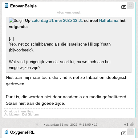
EttovanBelgie
Alles komt goed.
Op
zaterdag 31 mei 2025 12:31
schreef
Hallulama
het
volgende:
[..]
Yep, net zo schrikbarend als die Israëlische Hilltop Youth
(bijvoorbeeld).
Wat vind jij eigenlijk van dat soort lui, nu we toch aan het
vingerwijzen zijn?
Niet aan mij maar toch: die vind ik net zo tribaal en ideologisch
gedreven.
Punt is, die worden niet door academia en media gefaciliteerd.
Staan niet aan de goede zijde.
Omnibus in omnibus.
Ad Maiorem Dei Gloriam
• zaterdag 31 mei 2025 @ 13:05 • 17
OxygeneFRL