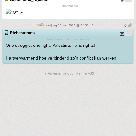
Türkmenbashi
@ TT
• vrijdag 30 mei 2025 @ 22:30 • 3
Richestorags
Usluzhlivyy durak opasnee vrag
One struggle, one fight. Palestina, trans rights!
Hartverwarmend hoe verbindend zo'n conflict kan werken.
▼ Advertentie door Refinery89