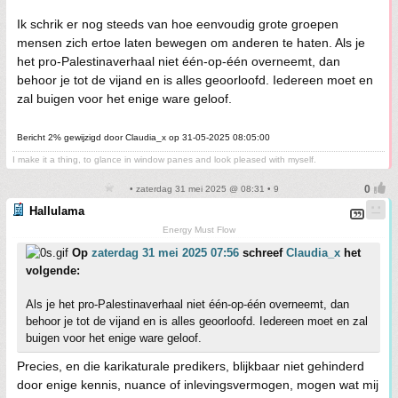
Ik schrik er nog steeds van hoe eenvoudig grote groepen
mensen zich ertoe laten bewegen om anderen te haten. Als je
het pro-Palestinaverhaal niet één-op-één overneemt, dan
behoor je tot de vijand en is alles geoorloofd. Iedereen moet en
zal buigen voor het enige ware geloof.
Bericht 2% gewijzigd door Claudia_x op 31-05-2025 08:05:00
I make it a thing, to glance in window panes and look pleased with myself.
• zaterdag 31 mei 2025 @ 08:31 • 9
Hallulama
Energy Must Flow
Op
zaterdag 31 mei 2025 07:56
schreef
Claudia_x
het
volgende:
Als je het pro-Palestinaverhaal niet één-op-één overneemt, dan
behoor je tot de vijand en is alles geoorloofd. Iedereen moet en zal
buigen voor het enige ware geloof.
Precies, en die karikaturale predikers, blijkbaar niet gehinderd
door enige kennis, nuance of inlevingsvermogen, mogen wat mij