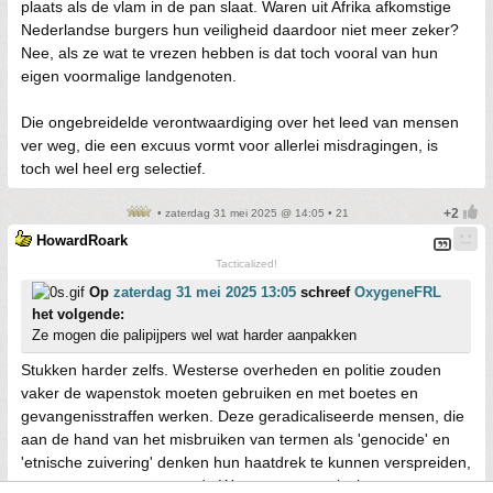
plaats als de vlam in de pan slaat. Waren uit Afrika afkomstige
Nederlandse burgers hun veiligheid daardoor niet meer zeker?
Nee, als ze wat te vrezen hebben is dat toch vooral van hun
eigen voormalige landgenoten.
Die ongebreidelde verontwaardiging over het leed van mensen
ver weg, die een excuus vormt voor allerlei misdragingen, is
toch wel heel erg selectief.
• zaterdag 31 mei 2025 @ 14:05 • 21
HowardRoark
Tacticalized!
Op
zaterdag 31 mei 2025 13:05
schreef
OxygeneFRL
het volgende:
Ze mogen die palipijpers wel wat harder aanpakken
Stukken harder zelfs. Westerse overheden en politie zouden
vaker de wapenstok moeten gebruiken en met boetes en
gevangenisstraffen werken. Deze geradicaliseerde mensen, die
aan de hand van het misbruiken van termen als 'genocide' en
'etnische zuivering' denken hun haatdrek te kunnen verspreiden,
vormen een gevaar voor de Westerse samenlevingen.