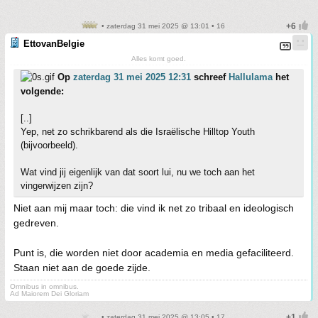
• zaterdag 31 mei 2025 @ 13:01 • 16
EttovanBelgie
Alles komt goed.
Op
zaterdag 31 mei 2025 12:31
schreef
Hallulama
het
volgende:
[..]
Yep, net zo schrikbarend als die Israëlische Hilltop Youth
(bijvoorbeeld).
Wat vind jij eigenlijk van dat soort lui, nu we toch aan het
vingerwijzen zijn?
Niet aan mij maar toch: die vind ik net zo tribaal en ideologisch
gedreven.
Punt is, die worden niet door academia en media gefaciliteerd.
Staan niet aan de goede zijde.
Omnibus in omnibus.
Ad Maiorem Dei Gloriam
• zaterdag 31 mei 2025 @ 13:05 • 17