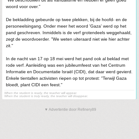
woord voor over."
De bekladding gebeurde op twee plekken, bij de hoofd- en de
personeelsingang. Onder meer het woord 'Gaza' werd op het
pand geschreven. Inmiddels is de verf grotendeels weggehaald,
zegt de woordvoerder. "We weten uiteraard niet wie hier achter
zit."
In de nacht van 17 op 18 mei werd het pand ook al beklad met
rode verf. Aanleiding was een jubileumfeest van het Centrum
Informatie en Documentatie Israël (CIDI), dat daar werd gevierd.
Enkele tientallen activisten riepen op tot protest: "Terwijl Gaza
bloedt, plant CIDI een feest."
When the student is ready, the teacher will appear.
When the student is truly ready, the teacher will disappear.
▼ Advertentie door Refinery89