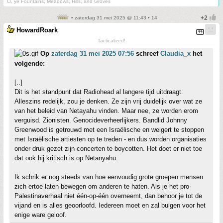
O, ye Fountains, Meadows, Hills, and Groves
• zaterdag 31 mei 2025 @ 11:43 • 14
HowardRoark
Tacticalized!
Op
zaterdag 31 mei 2025 07:56
schreef
Claudia_x
het
volgende:
[..]
Dit is het standpunt dat Radiohead al langere tijd uitdraagt.
Alleszins redelijk, zou je denken. Ze zijn vrij duidelijk over wat ze
van het beleid van Netayahu vinden. Maar nee, ze worden erom
verguisd. Zionisten. Genocideverheerlijkers. Bandlid Johnny
Greenwood is getrouwd met een Israëlische en weigert te stoppen
met Israëlische artiesten op te treden - en dus worden organisaties
onder druk gezet zijn concerten te boycotten. Het doet er niet toe
dat ook hij kritisch is op Netanyahu.
Ik schrik er nog steeds van hoe eenvoudig grote groepen mensen
zich ertoe laten bewegen om anderen te haten. Als je het pro-
Palestinaverhaal niet één-op-één overneemt, dan behoor je tot de
vijand en is alles geoorloofd. Iedereen moet en zal buigen voor het
enige ware geloof.