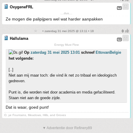
OxygeneFRL
....dus....
Ze mogen die palipijpers wel wat harder aanpakken
• zaterdag 31 mei 2025 @ 13:11 • 18
Hallulama
Energy Must Flow
Op
zaterdag 31 mei 2025 13:01
schreef
EttovanBelgie
het volgende:
[..]
Niet aan mij maar toch: die vind ik net zo tribaal en ideologisch
gedreven.
Punt is, die worden niet door academia en media gefaciliteerd.
Staan niet aan de goede zijde.
Dat is waar, goed punt!
O, ye Fountains, Meadows, Hills, and Groves
▼ Advertentie door Refinery89