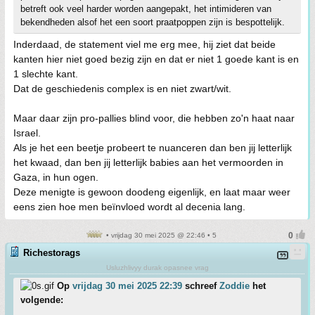
betreft ook veel harder worden aangepakt, het intimideren van
bekendheden alsof het een soort praatpoppen zijn is bespottelijk.
Inderdaad, de statement viel me erg mee, hij ziet dat beide
kanten hier niet goed bezig zijn en dat er niet 1 goede kant is en
1 slechte kant.
Dat de geschiedenis complex is en niet zwart/wit.
Maar daar zijn pro-pallies blind voor, die hebben zo'n haat naar
Israel.
Als je het een beetje probeert te nuanceren dan ben jij letterlijk
het kwaad, dan ben jij letterlijk babies aan het vermoorden in
Gaza, in hun ogen.
Deze menigte is gewoon doodeng eigenlijk, en laat maar weer
eens zien hoe men beïnvloed wordt al decenia lang.
• vrijdag 30 mei 2025 @ 22:46 • 5
Richestorags
Usluzhlivyy durak opasnee vrag
Op
vrijdag 30 mei 2025 22:39
schreef
Zoddie
het
volgende: