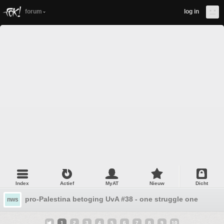
forum
log in
Index
Actief
MyAT
Nieuw
Dicht
pro-Palestina betoging UvA #38 - one struggle one fight
nws
1
2
3
4
5
6
7
8
9
10