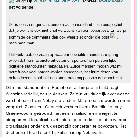
Op
vrijdag 30 mei 2025 22:11
schreef
HowardRoark
het volgende:
[..]
Dit is een zeer genuanceerde reactie inderdaad. Een perspectief
dat je wellicht ook niet snel verwacht van een popartiest. En als je
sommige de comments dan ook weer ziet onder die post
,
man man man.
Het wekt ook de vraag op waarom bepaalde mensen zo graag
willen dat hun favoriete artiesten of sporters hun persoonlijke
politieke standpunten napagaaien. Zulke mensen mogen wat mij
betreft ook veel harder worden aangepakt, het intimideren van
bekendheden alsof het een soort praatpoppen zijn is bespottelijk.
Dit is het standpunt dat Radiohead al langere tijd uitdraagt.
Alleszins redelijk, zou je denken. Ze zijn vrij duidelijk over wat ze
van het beleid van Netayahu vinden. Maar nee, ze worden erom
verguisd. Zionisten. Genocideverheerlijkers. Bandlid Johnny
Greenwood is getrouwd met een Israëlische en weigert te
stoppen met Israëlische artiesten op te treden - en dus worden
organisaties onder druk gezet zijn concerten te boycotten. Het
doet er niet toe dat ook hij kritisch is op Netanyahu.