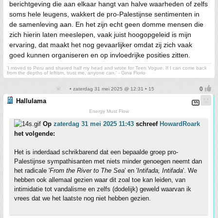
berichtgeving die aan elkaar hangt van halve waarheden of zelfs
soms hele leugens, wakkert de pro-Palestijnse sentimenten in
de samenleving aan. En het zijn echt geen domme mensen die
zich hierin laten meeslepen, vaak juist hoogopgeleid is mijn
ervaring, dat maakt het nog gevaarlijker omdat zij zich vaak
goed kunnen organiseren en op invloedrijke posities zitten.
'I moved to Peru and shaved half my head and wrote for Teen Vogue. If I can come back
from the depths of leftism, trust me, anyone can.' - Gina Florio
• zaterdag 31 mei 2025 @ 12:31 • 15
Hallulama
Energy Must Flow
Op
zaterdag 31 mei 2025 11:43
schreef
HowardRoark
het volgende:
Het is inderdaad schrikbarend dat een bepaalde groep pro-
Palestijnse sympathisanten met niets minder genoegen neemt dan
het radicale '
From the River to The Sea
' en '
Intifada, Intifada
'. We
hebben ook allemaal gezien waar dit zoal toe kan leiden, van
intimidatie tot vandalisme en zelfs (dodelijk) geweld waarvan ik
vrees dat we het laatste nog niet hebben gezien.