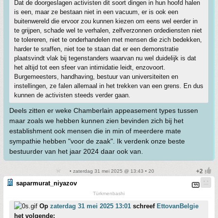
Dat de doorgeslagen activisten dit soort dingen in hun hoofd halen
is een, maar ze bestaan niet in een vacuum, er is ook een
buitenwereld die ervoor zou kunnen kiezen om eens wel eerder in
te grijpen, schade wel te verhalen, zelfverzonnen ordediensten niet
te tolereren, niet te onderhandelen met mensen die zich bedekken,
harder te sraffen, niet toe te staan dat er een demonstratie
plaatsvindt vlak bij tegenstanders waarvan nu wel duidelijk is dat
het altijd tot een sfeer van intimidatie leidt, enzovoort.
Burgemeesters, handhaving, bestuur van universiteiten en
instellingen, ze falen allemaal in het trekken van een grens. En dus
kunnen de activisten steeds verder gaan.
Deels zitten er weke Chamberlain appeasement types tussen
maar zoals we hebben kunnen zien bevinden zich bij het
establishment ook mensen die in min of meerdere mate
sympathie hebben "voor de zaak". Ik verdenk onze beste
bestuurder van het jaar 2024 daar ook van.
• zaterdag 31 mei 2025 @ 13:43 • 20
saparmurat_niyazov
Türkmenbashi
Op
zaterdag 31 mei 2025 13:01
schreef
EttovanBelgie
het volgende: