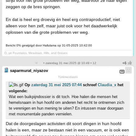
strijd voor het grote probleem ver weg, waarvoor ze naar eigen
zeggen op de bres springen.
En dat is heel erg droevig én heel erg contraproductief, niet
alleen voor hen zelf, maar juist ook voor het daadwerkelijk
oplossen van die grote problemen ver weg.
Bericht 0% gewijzigd door Hallulama op 31-05-2025 10:42:00
O, ye Fountains, Meadows, Hills, and Groves
• zaterdag 31 mei 2025 @ 10:49 • 12
saparmurat_niyazov
Türkmenbashi
Op
zaterdag 31 mei 2025 07:44
schreef
Claudia_x
het
volgende:
Wat een buikpijndossier is dit toch. Hoe halen die mensen het
hemelsnaam in hun hoofd om anderen het recht te ontnemen zich
te verenigen en hun mening te uiten? En intussen maar doorgaan
met monumentale panden vernielen.
Dat de doorgeslagen activisten dit soort dingen in hun hoofd
halen is een, maar ze bestaan niet in een vacuum, er is ook een