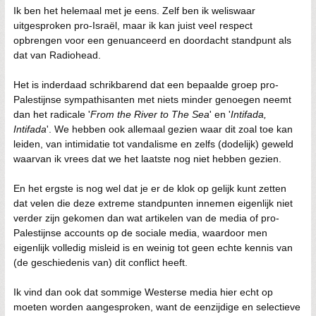
Ik ben het helemaal met je eens. Zelf ben ik weliswaar
uitgesproken pro-Israël, maar ik kan juist veel respect
opbrengen voor een genuanceerd en doordacht standpunt als
dat van Radiohead.
Het is inderdaad schrikbarend dat een bepaalde groep pro-
Palestijnse sympathisanten met niets minder genoegen neemt
dan het radicale '
From the River to The Sea
' en '
Intifada,
Intifada
'. We hebben ook allemaal gezien waar dit zoal toe kan
leiden, van intimidatie tot vandalisme en zelfs (dodelijk) geweld
waarvan ik vrees dat we het laatste nog niet hebben gezien.
En het ergste is nog wel dat je er de klok op gelijk kunt zetten
dat velen die deze extreme standpunten innemen eigenlijk niet
verder zijn gekomen dan wat artikelen van de media of pro-
Palestijnse accounts op de sociale media, waardoor men
eigenlijk volledig misleid is en weinig tot geen echte kennis van
(de geschiedenis van) dit conflict heeft.
Ik vind dan ook dat sommige Westerse media hier echt op
moeten worden aangesproken, want de eenzijdige en selectieve