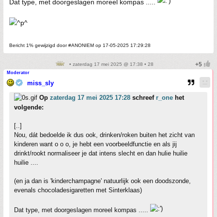
Dat type, met doorgeslagen moreel kompas .....
Bericht 1% gewijzigd door #ANONIEM op 17-05-2025 17:29:28
• zaterdag 17 mei 2025 @ 17:38 • 28
Moderator
miss_sly
Op
zaterdag 17 mei 2025 17:28
schreef
r_one
het
volgende:
[..]
Nou, dát bedoelde ik dus ook, drinken/roken buiten het zicht van
kinderen want o o o, je hebt een voorbeeldfunctie en als jij
drinkt/rookt normaliseer je dat intens slecht en dan hulie huilie
huilie ....
(en ja dan is 'kinderchampagne' natuurlijk ook een doodszonde,
evenals chocoladesigaretten met Sinterklaas)
Dat type, met doorgeslagen moreel kompas .....