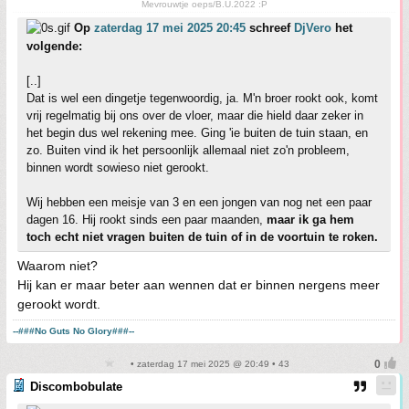
Mevrouwtje oeps/B.U.2022 :P
Op
zaterdag 17 mei 2025 20:45
schreef
DjVero
het
volgende:
[..]
Dat is wel een dingetje tegenwoordig, ja. M'n broer rookt ook, komt
vrij regelmatig bij ons over de vloer, maar die hield daar zeker in
het begin dus wel rekening mee. Ging 'ie buiten de tuin staan, en
zo. Buiten vind ik het persoonlijk allemaal niet zo'n probleem,
binnen wordt sowieso niet gerookt.
Wij hebben een meisje van 3 en een jongen van nog net een paar
dagen 16. Hij rookt sinds een paar maanden,
maar ik ga hem
toch echt niet vragen buiten de tuin of in de voortuin te roken.
Waarom niet?
Hij kan er maar beter aan wennen dat er binnen nergens meer
gerookt wordt.
--###No Guts No Glory###--
• zaterdag 17 mei 2025 @ 20:49 • 43
Discombobulate