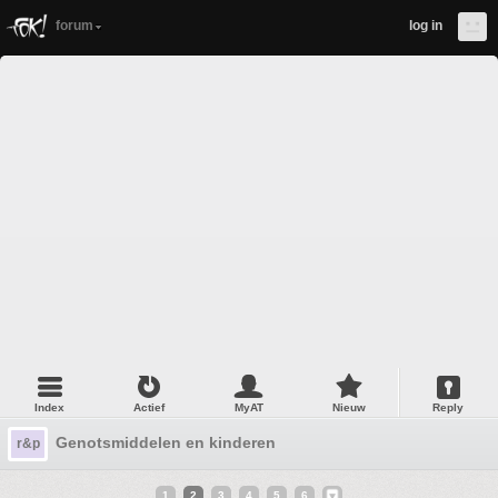
forum
log in
Index
Actief
MyAT
Nieuw
Reply
Genotsmiddelen en kinderen
r&p
1
2
3
4
5
6