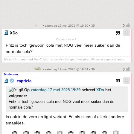
• zaterdag 17 mei 2025 @ 19:29 • 35
XDo
Orgasm beat it!
Fritz is toch ‘gewoon’ cola met NOG veel meer suiker dan de
normale cola?
It's nothing, returned Mrs Chick. It's merely change of weather. We must expect change.
• zaterdag 17 mei 2025 @ 19:34 • 36
Moderator
capricia
Op
zaterdag 17 mei 2025 19:29
schreef
XDo
het
volgende:
Fritz is toch ‘gewoon’ cola met NOG veel meer suiker dan de
normale cola?
Is ook in de zero en light variant. En als sinas of allerlei andere
smaakjes.