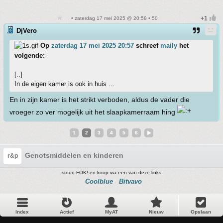
• zaterdag 17 mei 2025 @ 20:58 • 50
DjVero
Op
zaterdag 17 mei 2025 20:57
schreef
maily
het
volgende:
[..]
In de eigen kamer is ook in huis ...
En in zijn kamer is het strikt verboden, aldus de vader die
vroeger zo ver mogelijk uit het slaapkamerraam hing
1
2
3
4
5
6
Genotsmiddelen en kinderen
r&p
steun FOK! en koop via een van deze links
Coolblue
Bitvavo
Index
Actief
MyAT
Nieuw
Opslaan