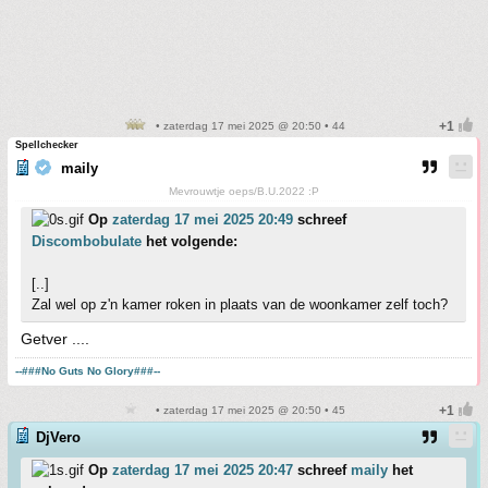
• zaterdag 17 mei 2025 @ 20:50 • 44
Spellchecker
maily
Mevrouwtje oeps/B.U.2022 :P
Op
zaterdag 17 mei 2025 20:49
schreef
Discombobulate
het volgende:
[..]
Zal wel op z'n kamer roken in plaats van de woonkamer zelf toch?
Getver ....
--###No Guts No Glory###--
• zaterdag 17 mei 2025 @ 20:50 • 45
DjVero
Op
zaterdag 17 mei 2025 20:47
schreef
maily
het