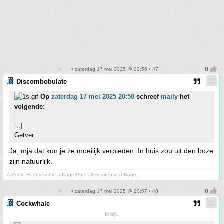
• zaterdag 17 mei 2025 @ 20:56 • 47
Discombobulate
Op
zaterdag 17 mei 2025 20:50
schreef
maily
het
volgende:
[..]
Getver ....
Ja, mja dat kun je ze moeilijk verbieden. In huis zou uit den boze
zijn natuurlijk.
A Robin Redbreast in a Cage Puts all Heaven in a Rage.
• zaterdag 17 mei 2025 @ 20:57 • 48
Cockwhale
Ik bijt.