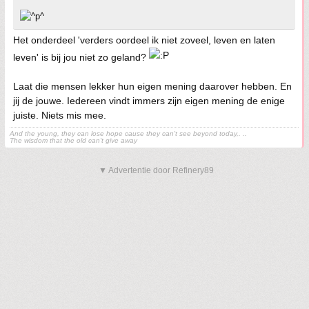
Het onderdeel 'verders oordeel ik niet zoveel, leven en laten
leven' is bij jou niet zo geland?
Laat die mensen lekker hun eigen mening daarover hebben. En
jij de jouwe. Iedereen vindt immers zijn eigen mening de enige
juiste. Niets mis mee.
And the young, they can lose hope cause they can't see beyond today,. ..
The wisdom that the old can't give away
▼ Advertentie door Refinery89