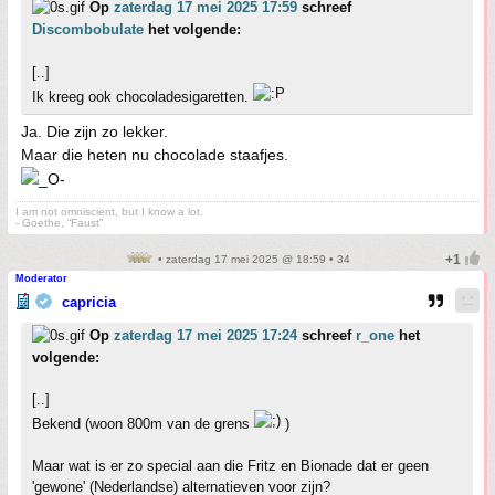
Op
zaterdag 17 mei 2025 17:59
schreef
Discombobulate
het volgende:
[..]
Ik kreeg ook chocoladesigaretten.
Ja. Die zijn zo lekker.
Maar die heten nu chocolade staafjes.
I am not omniscient, but I know a lot.
- Goethe, “Faust”
• zaterdag 17 mei 2025 @ 18:59 • 34
Moderator
capricia
Op
zaterdag 17 mei 2025 17:24
schreef
r_one
het
volgende:
[..]
Bekend (woon 800m van de grens
)
Maar wat is er zo special aan die Fritz en Bionade dat er geen
'gewone' (Nederlandse) alternatieven voor zijn?