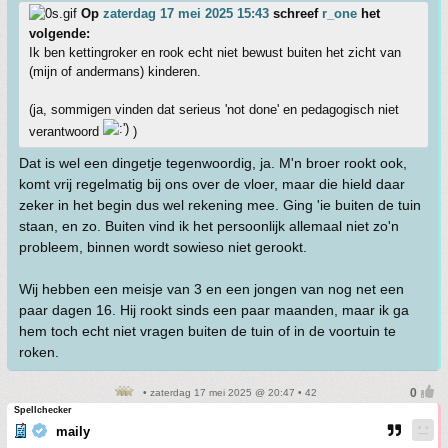
Op
zaterdag 17 mei 2025 15:43
schreef
r_one
het
volgende:
Ik ben kettingroker en rook echt niet bewust buiten het zicht van
(mijn of andermans) kinderen.
(ja, sommigen vinden dat serieus 'not done' en pedagogisch niet
verantwoord
)
Dat is wel een dingetje tegenwoordig, ja. M'n broer rookt ook,
komt vrij regelmatig bij ons over de vloer, maar die hield daar
zeker in het begin dus wel rekening mee. Ging 'ie buiten de tuin
staan, en zo. Buiten vind ik het persoonlijk allemaal niet zo'n
probleem, binnen wordt sowieso niet gerookt.
Wij hebben een meisje van 3 en een jongen van nog net een
paar dagen 16. Hij rookt sinds een paar maanden, maar ik ga
hem toch echt niet vragen buiten de tuin of in de voortuin te
roken.
• zaterdag 17 mei 2025 @ 20:47 • 42
Spellchecker
maily