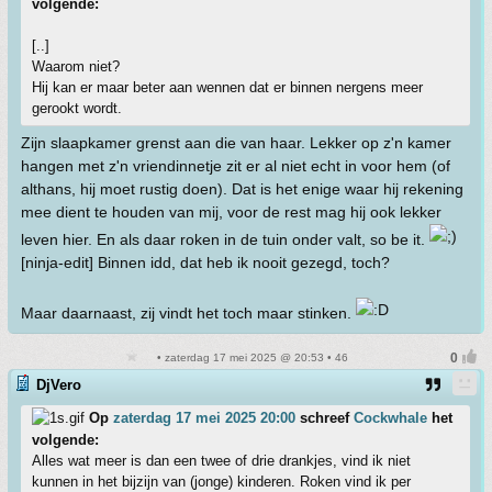
volgende:
[..]
Waarom niet?
Hij kan er maar beter aan wennen dat er binnen nergens meer
gerookt wordt.
Zijn slaapkamer grenst aan die van haar. Lekker op z'n kamer
hangen met z'n vriendinnetje zit er al niet echt in voor hem (of
althans, hij moet rustig doen). Dat is het enige waar hij rekening
mee dient te houden van mij, voor de rest mag hij ook lekker
leven hier. En als daar roken in de tuin onder valt, so be it.
[ninja-edit] Binnen idd, dat heb ik nooit gezegd, toch?
Maar daarnaast, zij vindt het toch maar stinken.
• zaterdag 17 mei 2025 @ 20:53 • 46
DjVero
Op
zaterdag 17 mei 2025 20:00
schreef
Cockwhale
het
volgende:
Alles wat meer is dan een twee of drie drankjes, vind ik niet
kunnen in het bijzijn van (jonge) kinderen. Roken vind ik per