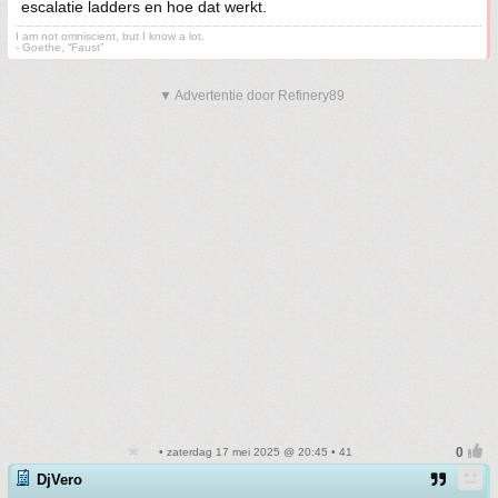
escalatie ladders en hoe dat werkt.
I am not omniscient, but I know a lot.
- Goethe, “Faust”
▼ Advertentie door Refinery89
• zaterdag 17 mei 2025 @ 20:45 • 41
DjVero