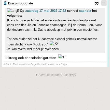
Discombobulate
Op
zaterdag 17 mei 2025 17:22
schreef
capricia
het
volgende:
Ik kocht vroeger bij de bekende kinder-verjaardagsfeestjes wel
eens een fles Jip en Janneke champagne. Bij de Hema. Leuk voor
de kinderen dacht ik. Dat is appelsap met prik in een mooie fles.
Tot een ouder zei dat ik daarmee alcohol-gebruik normaliseerde.
Toen dacht ik ook 'Fuck you'.
Je kan overal wel moeilijk over doen.
Ik kreeg ook chocoladesigaretten.
A Robin Redbreast in a Cage Puts all Heaven in a Rage.
▼ Advertentie door Refinery89