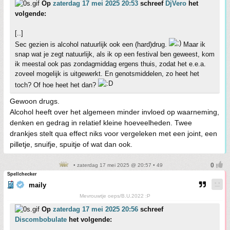
Op
zaterdag 17 mei 2025 20:53
schreef
DjVero
het
volgende:
[..]
Sec gezien is alcohol natuurlijk ook een (hard)drug.
Maar ik
snap wat je zegt natuurlijk, als ik op een festival ben geweest, kom
ik meestal ook pas zondagmiddag ergens thuis, zodat het e.e.a.
zoveel mogelijk is uitgewerkt. En genotsmiddelen, zo heet het
toch? Of hoe heet het dan?
Gewoon drugs.
Alcohol heeft over het algemeen minder invloed op waarneming,
denken en gedrag in relatief kleine hoeveelheden. Twee
drankjes stelt qua effect niks voor vergeleken met een joint, een
pilletje, snuifje, spuitje of wat dan ook.
• zaterdag 17 mei 2025 @ 20:57 • 49
Spellchecker
maily
Mevrouwtje oeps/B.U.2022 :P
Op
zaterdag 17 mei 2025 20:56
schreef
Discombobulate
het volgende: