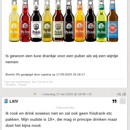
Is gewoon een luxe drankje voor een puber als wij een wijntje
nemen.
Bericht 3% gewijzigd door capricia op 17-05-2025 20:18:17
I am not omniscient, but I know a lot.
- Goethe, “Faust”
• zaterdag 17 mei 2025 @ 19:58 • 37
LXIV
Cultuurmoslim
Ik rook en drink sowieso niet en zal ook geen frisdrank etc
pakken. Mijn oudste is 18+, die mag in principe drinken maar
doet het bijna nooit.