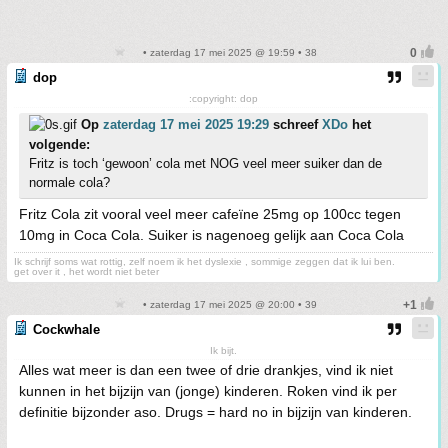
• zaterdag 17 mei 2025 @ 19:59 • 38
dop
:copyright: dop
Op
zaterdag 17 mei 2025 19:29
schreef
XDo
het
volgende:
Fritz is toch ‘gewoon’ cola met NOG veel meer suiker dan de
normale cola?
Fritz Cola zit vooral veel meer cafeïne 25mg op 100cc tegen
10mg in Coca Cola. Suiker is nagenoeg gelijk aan Coca Cola
Ik schrijf soms wat rottig, zelf noem ik het dyslexie , sommige zeggen dat ik lui ben.
get over it , het wordt niet beter
• zaterdag 17 mei 2025 @ 20:00 • 39
Cockwhale
Ik bijt.
Alles wat meer is dan een twee of drie drankjes, vind ik niet
kunnen in het bijzijn van (jonge) kinderen. Roken vind ik per
definitie bijzonder aso. Drugs = hard no in bijzijn van kinderen.