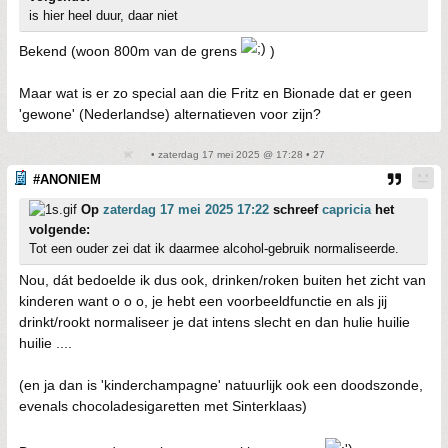
is hier heel duur, daar niet
Bekend (woon 800m van de grens
)
Maar wat is er zo special aan die Fritz en Bionade dat er geen
'gewone' (Nederlandse) alternatieven voor zijn?
• zaterdag 17 mei 2025 @ 17:28 • 27
#ANONIEM
Op
zaterdag 17 mei 2025 17:22
schreef
capricia
het
volgende:
Tot een ouder zei dat ik daarmee alcohol-gebruik normaliseerde.
Nou, dát bedoelde ik dus ook, drinken/roken buiten het zicht van
kinderen want o o o, je hebt een voorbeeldfunctie en als jij
drinkt/rookt normaliseer je dat intens slecht en dan hulie huilie
huilie ....
(en ja dan is 'kinderchampagne' natuurlijk ook een doodszonde,
evenals chocoladesigaretten met Sinterklaas)