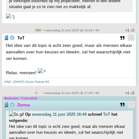
je verkropte boosheid op mij projecteert, inleven in een andere
situatie gaat je zo te zien niet zo makkelijk af.
• woensdag 11 juni 2025 @ 16:44 • 64
ToT
Het idee van dit topic is echt zeer goed, maar als mensen elkaar
aanvallen over hun keuzes en ideeën, zal het waarschijnlijk niet
ver komen.
Relax, mensen!
ONZ / [PAINT] Onzin Paints! #2
• woensdag 11 juni 2025 @ 17:04 • 65
Moderator / Colorchick
Donna
Op
woensdag 11 juni 2025 16:44
schreef
ToT
het
volgende:
Het idee van dit topic is echt zeer goed, maar als mensen elkaar
aanvallen over hun keuzes en ideeën, zal het waarschijnlijk niet
ver komen.