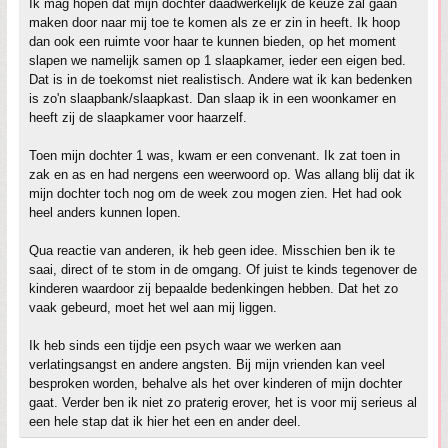
Ik mag hopen dat mijn dochter daadwerkelijk de keuze zal gaan
maken door naar mij toe te komen als ze er zin in heeft. Ik hoop
dan ook een ruimte voor haar te kunnen bieden, op het moment
slapen we namelijk samen op 1 slaapkamer, ieder een eigen bed.
Dat is in de toekomst niet realistisch. Andere wat ik kan bedenken
is zo'n slaapbank/slaapkast. Dan slaap ik in een woonkamer en
heeft zij de slaapkamer voor haarzelf.
Toen mijn dochter 1 was, kwam er een convenant. Ik zat toen in
zak en as en had nergens een weerwoord op. Was allang blij dat ik
mijn dochter toch nog om de week zou mogen zien. Het had ook
heel anders kunnen lopen.
Qua reactie van anderen, ik heb geen idee. Misschien ben ik te
saai, direct of te stom in de omgang. Of juist te kinds tegenover de
kinderen waardoor zij bepaalde bedenkingen hebben. Dat het zo
vaak gebeurd, moet het wel aan mij liggen.
Ik heb sinds een tijdje een psych waar we werken aan
verlatingsangst en andere angsten. Bij mijn vrienden kan veel
besproken worden, behalve als het over kinderen of mijn dochter
gaat. Verder ben ik niet zo praterig erover, het is voor mij serieus al
een hele stap dat ik hier het een en ander deel.