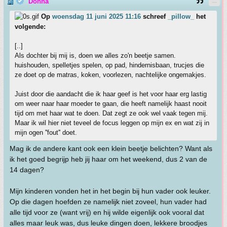
Donna
Op
woensdag 11 juni 2025 11:16
schreef
_pillow_
het
volgende:
[..]
Als dochter bij mij is, doen we alles zo'n beetje samen.
huishouden, spelletjes spelen, op pad, hindernisbaan, trucjes die
ze doet op de matras, koken, voorlezen, nachtelijke ongemakjes.
Juist door die aandacht die ik haar geef is het voor haar erg lastig
om weer naar haar moeder te gaan, die heeft namelijk haast nooit
tijd om met haar wat te doen. Dat zegt ze ook wel vaak tegen mij.
Maar ik wil hier niet teveel de focus leggen op mijn ex en wat zij in
mijn ogen ''fout'' doet.
Mag ik de andere kant ook een klein beetje belichten? Want als
ik het goed begrijp heb jij haar om het weekend, dus 2 van de
14 dagen?
Mijn kinderen vonden het in het begin bij hun vader ook leuker.
Op die dagen hoefden ze namelijk niet zoveel, hun vader had
alle tijd voor ze (want vrij) en hij wilde eigenlijk ook vooral dat
alles maar leuk was, dus leuke dingen doen, lekkere broodjes