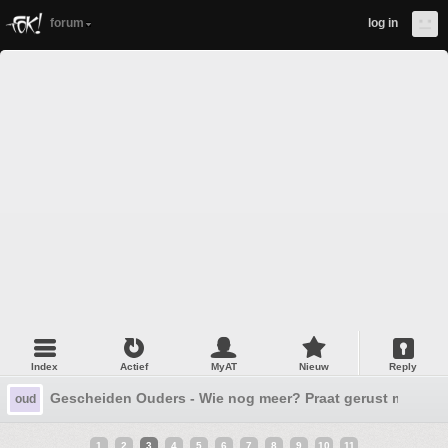
forum
log in
Index
Actief
MyAT
Nieuw
Reply
Gescheiden Ouders - Wie nog meer? Praat gerust mee.
oud
1
2
3
4
5
6
7
8
9
10
11