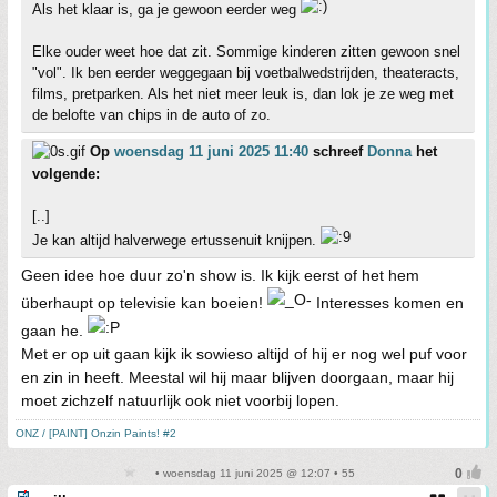
Als het klaar is, ga je gewoon eerder weg
Elke ouder weet hoe dat zit. Sommige kinderen zitten gewoon snel
"vol". Ik ben eerder weggegaan bij voetbalwedstrijden, theateracts,
films, pretparken. Als het niet meer leuk is, dan lok je ze weg met
de belofte van chips in de auto of zo.
Op
woensdag 11 juni 2025 11:40
schreef
Donna
het
volgende:
[..]
Je kan altijd halverwege ertussenuit knijpen.
Geen idee hoe duur zo'n show is. Ik kijk eerst of het hem
überhaupt op televisie kan boeien!
Interesses komen en
gaan he.
Met er op uit gaan kijk ik sowieso altijd of hij er nog wel puf voor
en zin in heeft. Meestal wil hij maar blijven doorgaan, maar hij
moet zichzelf natuurlijk ook niet voorbij lopen.
ONZ / [PAINT] Onzin Paints! #2
• woensdag 11 juni 2025 @ 12:07 • 55