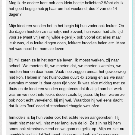
Mag ik de andere kant ook een klein beetje belichten? Want als ik
het goed begrijp heb jij haar om het weekend, dus 2 van de 14
dagen?
Mijn kinderen vonden het in het begin bij hun vader ook leuker. Op
die dagen hoefden ze namelijk niet zoveel, hun vader had alle tijd
voor ze (want vrij) en hij wilde eigenlijk ook vooral dat alles maar
leuk was, dus leuke dingen doen, lekkere broodjes halen etc. Maar
het was nooit het normale leven.
Bij mij zaten ze in het normale leven. Ik moest werken, zij naar
school. We moeten dit, we moeten dat, we moeten zwemles, we
moeten hier en daar heen. Vaak nee zeggen omdat het gewoonweg
niet kon. Helpen in het huishouden duurt 4x zolang en als we naar
zwemles moeten is daar geen tijd voor. Ik was elke middag met ze
thuis en de kinderen vonden nog steeds dat ik altijd aan het werk
was en we nooit iets leuks deden zoals bij papa. Bij hem waren ze
ook nooit echt vervelend, bij mij wel. Waardoor hij wel eens dacht
dat ik iets 'fout' deed of standaard chaggie was ofzo.
Inmiddels is bij hun vader ook het echte leven aangebroken. Hij
heeft niet meer vrij, niet meer lang leve de lol. Ze zijn nu bij hem
soms ook strontvervelend en we gaan nu gelijk op. Mijn ex ziet nu
inmiddels wel in dat 'het moet alleen maar leuk zijn' gewoonweg