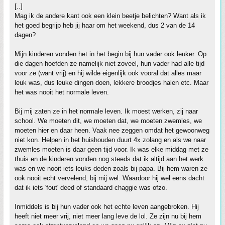
[..]
Mag ik de andere kant ook een klein beetje belichten? Want als ik
het goed begrijp heb jij haar om het weekend, dus 2 van de 14
dagen?
Mijn kinderen vonden het in het begin bij hun vader ook leuker. Op
die dagen hoefden ze namelijk niet zoveel, hun vader had alle tijd
voor ze (want vrij) en hij wilde eigenlijk ook vooral dat alles maar
leuk was, dus leuke dingen doen, lekkere broodjes halen etc. Maar
het was nooit het normale leven.
Bij mij zaten ze in het normale leven. Ik moest werken, zij naar
school. We moeten dit, we moeten dat, we moeten zwemles, we
moeten hier en daar heen. Vaak nee zeggen omdat het gewoonweg
niet kon. Helpen in het huishouden duurt 4x zolang en als we naar
zwemles moeten is daar geen tijd voor. Ik was elke middag met ze
thuis en de kinderen vonden nog steeds dat ik altijd aan het werk
was en we nooit iets leuks deden zoals bij papa. Bij hem waren ze
ook nooit echt vervelend, bij mij wel. Waardoor hij wel eens dacht
dat ik iets 'fout' deed of standaard chaggie was ofzo.
Inmiddels is bij hun vader ook het echte leven aangebroken. Hij
heeft niet meer vrij, niet meer lang leve de lol. Ze zijn nu bij hem