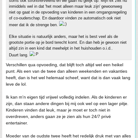
soms ook strontvervelend en we gaan nu gelijk op. Mijn ex ziet nu
inmiddels wel in dat 'het moet alleen maar leuk zijn' gewoonweg
niet op gaat in de opvoeding van kinderen in een omgangsregeling
of co-ouderschap. En daardoor vinden ze automatisch ook niet
meer dat ik de strenge ben.
Elke situatie is natuurlijk anders, maar het is best veel als de
grootste portie op je bord terecht komt. En dan heb je gewoon niet
altijd zin in een kind dat meehelpt in het huishouden o.i.d..
Duurt lang.
Verschillen qua opvoeding, dat blijft toch altijd wel een heikel
punt. Als een van de twee dan alleen weekenden en vakanties
heeft, dan is het wel helemaal scheef, want dat is dan vaak lang
leve de lol.
Ik kan m'n eigen tijd vrijwel volledig indelen. Als de kinderen er
zijn, dan staan andere dingen bij mij ook wel op een lager pitje.
Kinderen vinden dat leuk, maar je moet er toch niet in
overdreven, anders gaan ze je zien als hun 24/7 privé
entertainer.
Moeder van de oudste twee heeft het redelijk druk met van alles