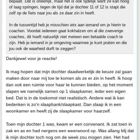
bepaalt. Dat is oneerlijk, maar het is ook tijdelijk want ze kan hoog
of laag springen, tegen de tijd dat je dochter 11 of 12 is stapt die
zelf op de fiets naar jou als ze daar zin in heeft.
In de tussentijd heb je misschien iets aan iemand om je hierin te
coachen. Voordat iedereen gaat kokhalzen om al die zweverige
coaches, dit hoeft natuurlijk niet meteen een betaalde coach te
zijn. Heb je iemand in je omgeving waarmee je kunt praten en die
jou ook de waarheid durft te zeggen?
Dankjewel voor je reactie!
Ik mag hopen dat mijn dochter daadwerkelijk de keuze zal gaan
maken door naar mij toe te komen als ze er zin in heeft. Ik hoop
dan ook een ruimte voor haar te kunnen bieden, op het moment
slapen we namelijk samen op 1 slaapkamer, ieder een eigen
bed. Dat is in de toekomst niet realistisch. Andere wat ik kan
bedenken is zo'n slaapbank/slaapkast. Dan slaap ik in een
woonkamer en heeft zij de slaapkamer voor haarzelf.
Toen mijn dochter 1 was, kwam er een convenant. Ik zat toen in
zak en as en had nergens een weerwoord op. Was allang blij dat
ik mijn dochter toch nog om de week zou mogen zien. Het had