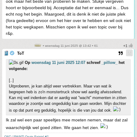
ook maar het beste van proberen te maken. Stukje vergeven
hoort er bijvoorbeeld bij. Acceptatie dat het er eenmaal is... Dus
echt nog het begin. Maargoed, dit is denk ik niet de juiste plek
(fora gedeelte) ervoor om het hier over te hebben en wil ook niet
het topic wegkapen. Misschien open ik wel een topic over bij
r&p.
• woensdag 11 juni 2025 @ 13:42 • 61
ToT
Op
woensdag 11 juni 2025 12:07
schreef
_pillow_
het
volgende:
[..]
Uitproberen, je kan altijd weer vertrekken. Maar van wat ik
begrepen heb is zo'n monstertruck show wel aardig afwisselend.
Kan mij wel indenken dat er aardig wat ''wacht'' momenten in zitten
waardoor je zoontje wat ongeduldig kan gaan worden. Mijn dochter
is op dat punt erg geduldig, hopelijk is die van jou dat ook.
Ik zal wel een paar speeltjes mee moeten nemen, maar dat zal
waarschijnlijk wel goed zitten. We gaan het zien.
ONZ / [PAINT] Onzin Paints! #2