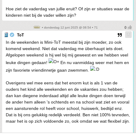
Hoe ziet de vaderdag van jullie eruit? Of zijn er situaties waar de
kinderen niet bij de vader willen zijn?
• donderdag 12 juni 2025 @ 08:54 • 71
ToT
In de weekenden is Mini-ToT meestal bij zijn moeder, zo ook
komend weekend. Niet dat vaderdag me überhaupt iets doet.
Afgelopen weekend is hij wel bij mij geweest en we hebben veel
leuke dingen gedaan!
En nu vanmiddag weer met hem en
zijn favoriete vriendinnetje gaan zwemmen.
Overigens wel mee eens dat het enorm kut is als 1 van de
ouders het kind alle weekenden en de vakanties zou hebben;
dan kan diegene inderdaad altijd alle leuke dingen doen terwijl
de ander hem alleen 's ochtends en na school wat ziet en vooral
een aansturende rol heeft voor school, huiswerk, bedtijd enz.
Dat is bij ons gelukkig redelijk verdeeld. Ben niet 100% tevreden,
maar het is op zich voldoende zo, ook omdat we wat flexibel zijn.
Bericht 31% gewijzigd door ToT op 12-06-2025 09:00:37