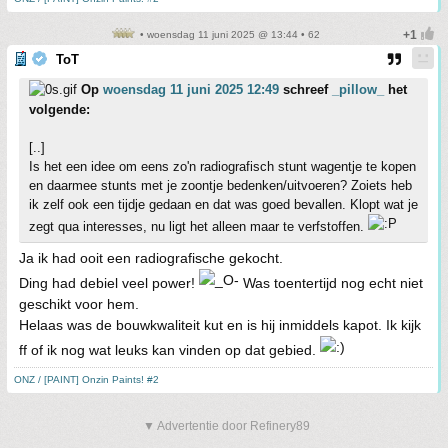
• woensdag 11 juni 2025 @ 13:44 • 62
ToT
Op
woensdag 11 juni 2025 12:49
schreef
_pillow_
het
volgende:
[..]
Is het een idee om eens zo'n radiografisch stunt wagentje te kopen
en daarmee stunts met je zoontje bedenken/uitvoeren? Zoiets heb
ik zelf ook een tijdje gedaan en dat was goed bevallen. Klopt wat je
zegt qua interesses, nu ligt het alleen maar te verfstoffen.
Ja ik had ooit een radiografische gekocht.
Ding had debiel veel power!
Was toentertijd nog echt niet
geschikt voor hem.
Helaas was de bouwkwaliteit kut en is hij inmiddels kapot. Ik kijk
ff of ik nog wat leuks kan vinden op dat gebied.
ONZ / [PAINT] Onzin Paints! #2
▼ Advertentie door Refinery89