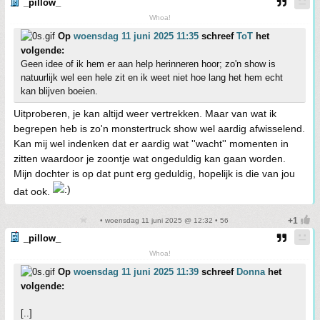
_pillow_
Whoa!
Op
woensdag 11 juni 2025 11:35
schreef
ToT
het
volgende:
Geen idee of ik hem er aan help herinneren hoor; zo'n show is
natuurlijk wel een hele zit en ik weet niet hoe lang het hem echt
kan blijven boeien.
Uitproberen, je kan altijd weer vertrekken. Maar van wat ik
begrepen heb is zo'n monstertruck show wel aardig afwisselend.
Kan mij wel indenken dat er aardig wat ''wacht'' momenten in
zitten waardoor je zoontje wat ongeduldig kan gaan worden.
Mijn dochter is op dat punt erg geduldig, hopelijk is die van jou
dat ook.
• woensdag 11 juni 2025 @ 12:32 • 56
_pillow_
Whoa!
Op
woensdag 11 juni 2025 11:39
schreef
Donna
het
volgende:
[..]