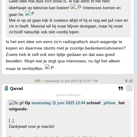
Geen idee hoe duur zo'n show is. Ik kijk eerst of het hem
überhaupt op televisie kan boeien!
Interesses komen en
gaan he.
Met er op uit gaan kijk ik sowieso altijd of hij er nog wel puf voor en
zin in heeft. Meestal wil hij maar blijven doorgaan, maar hij moet
zichzelf natuurlijk ook niet voorbij lopen.
Is het een idee om eens zo'n radiografisch stunt wagentje te
kopen en daarmee stunts met je zoontje bedenken/uitvoeren?
Zoiets heb ik zelf ook een tijdje gedaan en dat was goed
bevallen. Klopt wat je zegt qua interesses, nu ligt het alleen
maar te verfstoffen.
• woensdag 11 juni 2025 @ 12:57 • 59
Qarrad
Qarrad al-Rrabah
Op
woensdag 11 juni 2025 12:44
schreef
_pillow_
het
volgende:
[..]
Dankjewel voor je reactie!