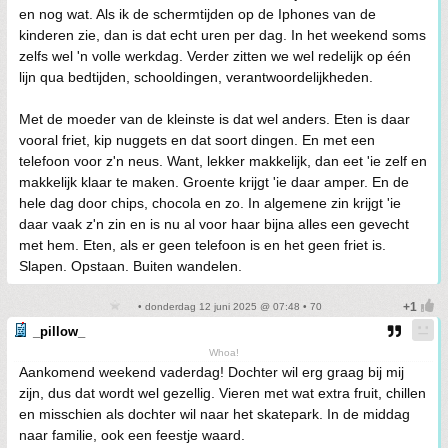
en nog wat. Als ik de schermtijden op de Iphones van de
kinderen zie, dan is dat echt uren per dag. In het weekend soms
zelfs wel 'n volle werkdag. Verder zitten we wel redelijk op één
lijn qua bedtijden, schooldingen, verantwoordelijkheden.
Met de moeder van de kleinste is dat wel anders. Eten is daar
vooral friet, kip nuggets en dat soort dingen. En met een
telefoon voor z'n neus. Want, lekker makkelijk, dan eet 'ie zelf en
makkelijk klaar te maken. Groente krijgt 'ie daar amper. En de
hele dag door chips, chocola en zo. In algemene zin krijgt 'ie
daar vaak z'n zin en is nu al voor haar bijna alles een gevecht
met hem. Eten, als er geen telefoon is en het geen friet is.
Slapen. Opstaan. Buiten wandelen.
• donderdag 12 juni 2025 @ 07:48 • 70
_pillow_
Whoa!
Aankomend weekend vaderdag! Dochter wil erg graag bij mij
zijn, dus dat wordt wel gezellig. Vieren met wat extra fruit, chillen
en misschien als dochter wil naar het skatepark. In de middag
naar familie, ook een feestje waard.