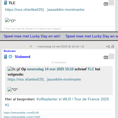
TLC
https://nos.nl/artikel/25(...)asseiklim-montmartre
\"You can call me Susan if it makes you happy\"
Speel mee met Lucky Day en win!
Speel mee met Lucky Day en w
• woensdag 14 mei 2025 @ 16:19 • 11
Moderator
Slobeend
of all places
Op
woensdag 14 mei 2025 15:10
schreef
TLC
het
volgende:
https://nos.nl/artikel/25(...)asseiklim-montmartre
Hier al besproken:
Koffieplanter in WLR / Tour de France 2025
#1
https://streamable.com/81ofli
https://streamable.com/n7jvb0