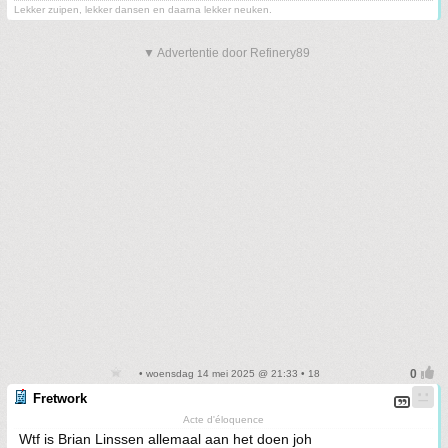
Lekker zuipen, lekker dansen en daarna lekker neuken.
▼ Advertentie door Refinery89
• woensdag 14 mei 2025 @ 21:33 • 18
Fretwork
Acte d'éloquence
Wtf is Brian Linssen allemaal aan het doen joh