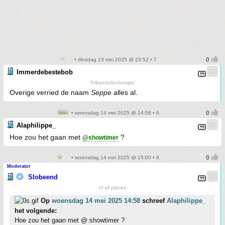
• dinsdag 13 mei 2025 @ 23:52 • 7
Immerdebestebob
Frikandellenfetisjist
Overige verried de naam
Seppe
alles al.
• woensdag 14 mei 2025 @ 14:58 • 8
Alaphilippe_
Hoe zou het gaan met
?
@showtimer
• woensdag 14 mei 2025 @ 15:00 • 9
Moderator
Slobeend
of all places
Op
woensdag 14 mei 2025 14:58
schreef
Alaphilippe_
het volgende:
Hoe zou het gaan met @:showtimer ?