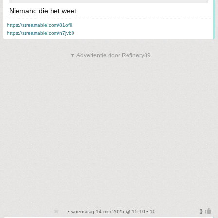
Niemand die het weet.
https://streamable.com/81ofli
https://streamable.com/n7jvb0
▼ Advertentie door Refinery89
• woensdag 14 mei 2025 @ 15:10 • 10