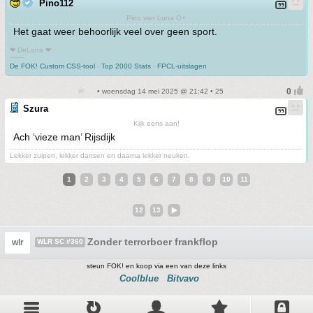
Pino112
Pino van Luna O+
Het gaat weer behoorlijk veel over geen sport.
❤ DeLuna ❤
-------
De FOK! Custom CSS-tool
-
Top 2000 Stats
-
FPCL-uitslagen
• woensdag 14 mei 2025 @ 21:42 • 25
Szura
Kijk eens aan!
Ach ‘vieze man’ Rijsdijk
Lekker zuipen, lekker dansen en daarna lekker neuken.
1
2
3
4
5
6
7
8
9
10
11
12
13
Zonder terrorboer frankflop
wlr
WLR SC #360
steun FOK! en koop via een van deze links
Coolblue
Bitvavo