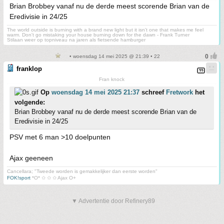
Brian Brobbey vanaf nu de derde meest scorende Brian van de
Eredivisie in 24/25
The world outside is burning with a brand new light but it isn't one that makes me feel
warm. Don't go mistaking your house burning down for the dawn - Frank Turner
Stilaan weer op topniveau na jaren als fietsende hamburger
• woensdag 14 mei 2025 @ 21:39 • 22
franklop
Fran knock
Op
woensdag 14 mei 2025 21:37
schreef
Fretwork
het
volgende:
Brian Brobbey vanaf nu de derde meest scorende Brian van de
Eredivisie in 24/25
PSV met 6 man >10 doelpunten
Ajax geeneen
Cancellara; "Tweede worden is gemakkelijker dan eerste worden"
FOK!sport
*O* ✩ ✩ ✩ Ajax O+
▼ Advertentie door Refinery89