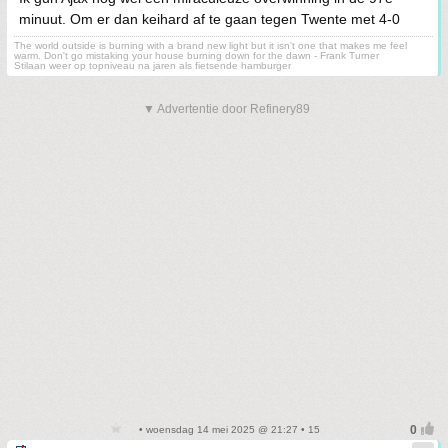
minuut. Om er dan keihard af te gaan tegen Twente met 4-0
The world outside is burning with a brand new light but it isn't one that makes me feel
warm. Don't go mistaking your house burning down for the dawn - Frank Turner
Stilaan weer op topniveau na jaren als fietsende hamburger
▼ Advertentie door Refinery89
• woensdag 14 mei 2025 @ 21:27 • 15