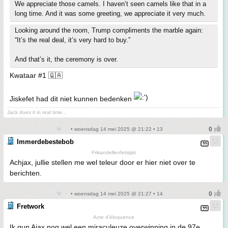
We appreciate those camels. I haven’t seen camels like that in a
long time. And it was some greeting, we appreciate it very much.
Looking around the room, Trump compliments the marble again:
“It’s the real deal, it’s very hard to buy.”
And that’s it, the ceremony is over.
Kwataar #1 🇶🇦
Jiskefet had dit niet kunnen bedenken
Jack does it in real time...
• woensdag 14 mei 2025 @ 21:22 • 13
Immerdebestebob
Frikandellenfetisjist
Achjax, jullie stellen me wel teleur door er hier niet over te
berichten.
• woensdag 14 mei 2025 @ 21:27 • 14
Fretwork
Acte d'éloquence
Ik gun Ajax nog wel een miraculeuze overwinning in de 97e