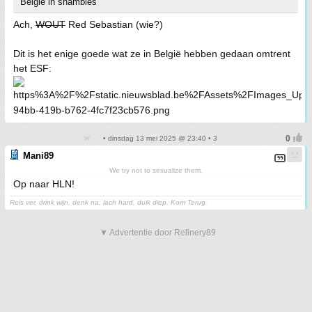
België in shambles
Ach,
WOUT
Red Sebastian (wie?)
Dit is het enige goede wat ze in België hebben gedaan omtrent
het ESF:
• dinsdag 13 mei 2025 @ 23:40 • 3
Mani89
We try not to sexualize them.
Op naar HLN!
Reis ver, drink wijn, denk na, lach hard, duik diep. Kom Terug.
▼ Advertentie door Refinery89