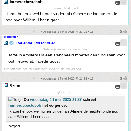
Immerdebestebob
Frikandellenfetisjist
Ik zou het ook wel humor vinden als Almere de laatste ronde
nog over Willem II heen gaat.
• woensdag 14 mei 2025 @ 21:31 • 16
Moderator
Rellende_Rotscholier
Robbertje matten met de wouten
Dat ze in Amsterdam een standbeeld moeten gaan bouwen voor
Hout Hegworst, moedergods.
Het blijft toch een merkwaardige sport hè, dat wielrennen.
• woensdag 14 mei 2025 @ 21:33 • 17
Szura
Kijk eens aan!
Op
woensdag 14 mei 2025 21:27
schreef
Immerdebestebob
het volgende:
Ik zou het ook wel humor vinden als Almere de laatste ronde nog
over Willem II heen gaat.
Jinxgod