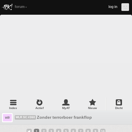
forum
log in
Index
Actief
MyAT
Nieuw
Dicht
Zonder terrorboer frankflop
wlr
WLR SC #360
1
2
3
4
5
6
7
8
9
10