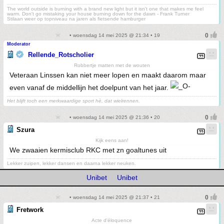
The world outside is burning with a brand new light but it isn't one that makes me feel
warm. Don't go mistaking your house burning down for the dawn - Frank Turner
Stilaan weer op topniveau na jaren als fietsende hamburger
• woensdag 14 mei 2025 @ 21:34 • 19
Moderator
Rellende_Rotscholier
Robbertje matten met de wouten
Veteraan Linssen kan niet meer lopen en maakt daarom maar
even vanaf de middellijn het doelpunt van het jaar.
Het blijft toch een merkwaardige sport hè, dat wielrennen.
• woensdag 14 mei 2025 @ 21:36 • 20
Szura
Kijk eens aan!
We zwaaien kermisclub RKC met zn goaltunes uit
Lekker zuipen, lekker dansen en daarna lekker neuken.
Unibet
Unibet
• woensdag 14 mei 2025 @ 21:37 • 21
Fretwork
Acte d'éloquence