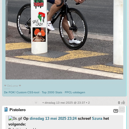
❤ DeLuna ❤
-------
De FOK! Custom CSS-tool
-
Top 2000 Stats
-
FPCL-uitslagen
• dinsdag 13 mei 2025 @ 23:37 • 2
Pistolero
Op
dinsdag 13 mei 2025 23:24
schreef
Szura
het
volgende: