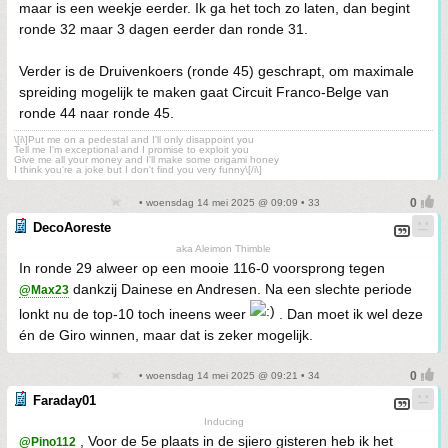
maar is een weekje eerder. Ik ga het toch zo laten, dan begint
ronde 32 maar 3 dagen eerder dan ronde 31.
Verder is de Druivenkoers (ronde 45) geschrapt, om maximale
spreiding mogelijk te maken gaat Circuit Franco-Belge van
ronde 44 naar ronde 45.
\[i\]Put me on a pedestal and I'll only disappoint you
Tell me I'm exceptional and I promise to exploit you
Give me all your money and I'll make some origami honey
I think you're a joke but I don't find you very funny\[/i\]
• woensdag 14 mei 2025 @ 09:09 • 33
DecoAoreste
aka Aleimon Thimble
In ronde 29 alweer op een mooie 116-0 voorsprong tegen
dankzij Dainese en Andresen. Na een slechte periode
@Max23
lonkt nu de top-10 toch ineens weer
. Dan moet ik wel deze
én de Giro winnen, maar dat is zeker mogelijk.
• woensdag 14 mei 2025 @ 09:21 • 34
Faraday01
Inducing
, Voor de 5e plaats in de sjiero gisteren heb ik het
@Pino112