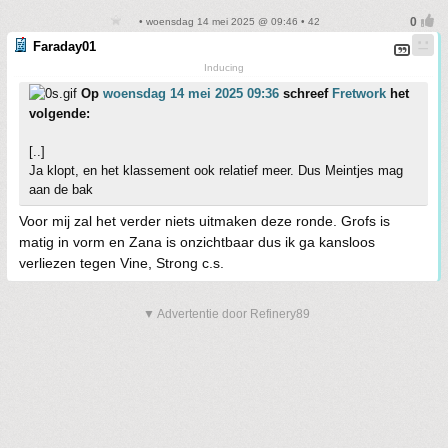
• woensdag 14 mei 2025 @ 09:46 • 42
Faraday01
Inducing
Op
woensdag 14 mei 2025 09:36
schreef
Fretwork
het
volgende:
[..]
Ja klopt, en het klassement ook relatief meer. Dus Meintjes mag
aan de bak
Voor mij zal het verder niets uitmaken deze ronde. Grofs is
matig in vorm en Zana is onzichtbaar dus ik ga kansloos
verliezen tegen Vine, Strong c.s.
▼ Advertentie door Refinery89