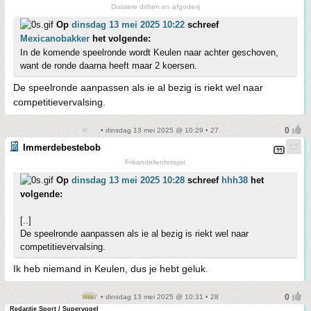
Duistere driften en afgoderij
Op
dinsdag 13 mei 2025 10:22
schreef
Mexicanobakker
het volgende:
In de komende speelronde wordt Keulen naar achter geschoven,
want de ronde daarna heeft maar 2 koersen.
De speelronde aanpassen als ie al bezig is riekt wel naar
competitievervalsing.
• dinsdag 13 mei 2025 @ 10:29 • 27
Immerdebestebob
Frikandellenfetisjist
Op
dinsdag 13 mei 2025 10:28
schreef
hhh38
het
volgende:
[..]
De speelronde aanpassen als ie al bezig is riekt wel naar
competitievervalsing.
Ik heb niemand in Keulen, dus je hebt geluk.
• dinsdag 13 mei 2025 @ 10:31 • 28
Redactie Sport / Supervogel