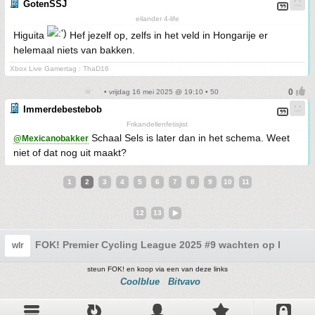
GotenSSJ
eilander 4-life
Higuita
Hef jezelf op, zelfs in het veld in Hongarije er
helemaal niets van bakken.
Xbox Live Gamertag : ThaD16
• vrijdag 16 mei 2025 @ 19:10 • 50
Immerdebestebob
Frikandellenfetisjist
Schaal Sels is later dan in het schema. Weet
@Mexicanobakker
niet of dat nog uit maakt?
1
2
3
4
5
6
7
8
9
10
11
12
13
FOK! Premier Cycling League 2025 #9 wachten op het tran
wlr
steun FOK! en koop via een van deze links
Coolblue
Bitvavo