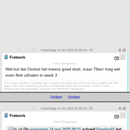
• woensdag 14 mei 2025 @ 09:24 • 35
Fretwork
Acte d'éloquence
Wel kut dat Oorluis het ineens goed doet, maar Tiberi mag wel
even flink uithalen in week 3
The world outside is burning with a brand new light but it isn't one that makes me feel
warm. Don't go mistaking your house burning down for the dawn - Frank Turner
Stilaan weer op topniveau na jaren als fietsende hamburger
Unibet
Unibet
• woensdag 14 mei 2025 @ 09:26 • 36
Fretwork
Acte d'éloquence
Op
woensdag 14 mei 2025 09:21
schreef
Faraday01
het