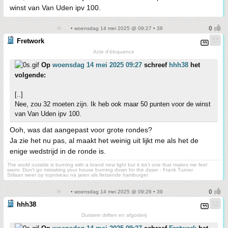
winst van Van Uden ipv 100.
• woensdag 14 mei 2025 @ 09:27 • 38
Fretwork
Acte d'éloquence
Op
woensdag 14 mei 2025 09:27
schreef
hhh38
het
volgende:
[..]
Nee, zou 32 moeten zijn. Ik heb ook maar 50 punten voor de winst
van Van Uden ipv 100.
Ooh, was dat aangepast voor grote rondes?
Ja zie het nu pas, al maakt het weinig uit lijkt me als het de
enige wedstrijd in de ronde is.
The world outside is burning with a brand new light but it isn't one that makes me feel
warm. Don't go mistaking your house burning down for the dawn - Frank Turner
Stilaan weer op topniveau na jaren als fietsende hamburger
• woensdag 14 mei 2025 @ 09:28 • 39
hhh38
Duistere driften en afgoderij