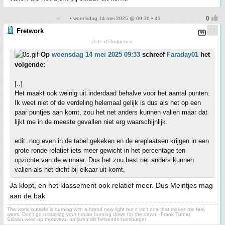
• woensdag 14 mei 2025 @ 09:36 • 41
Fretwork
Acte d'éloquence
Op
woensdag 14 mei 2025 09:33
schreef
Faraday01
het
volgende:
[..]
Het maakt ook weinig uit inderdaad behalve voor het aantal punten.
Ik weet niet of de verdeling helemaal gelijk is dus als het op een
paar puntjes aan komt, zou het net anders kunnen vallen maar dat
lijkt me in de meeste gevallen niet erg waarschijnlijk.
edit: nog even in de tabel gekeken en de ereplaatsen krijgen in een
grote ronde relatief iets meer gewicht in het percentage ten
opzichte van de winnaar. Dus het zou best net anders kunnen
vallen als het dicht bij elkaar uit komt.
Ja klopt, en het klassement ook relatief meer. Dus Meintjes mag
aan de bak
The world outside is burning with a brand new light but it isn't one that makes me feel
warm. Don't go mistaking your house burning down for the dawn - Frank Turner
Stilaan weer op topniveau na jaren als fietsende hamburger