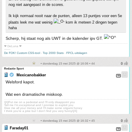
nog niet aangepast in de scores.
Ik kijk normaal nooit naar de punten, alleen 13 puntjes voor een 5e
plaats leek me wat weinig
kom ik meteen 2 dingen tegen
haha
Scherp, hij staat nog als UWT in de kalender ipv GT.
❤ DeLuna ❤
-------
De FOK! Custom CSS-tool
-
Top 2000 Stats
-
FPCL-uitslagen
• donderdag 15 mei 2025 @ 16:06 • 44
Redactie Sport
Mexicanobakker
Welsford kapot.
Wat een dramatische miskoop.
\[i\]Put me on a pedestal and I'll only disappoint you
Tell me I'm exceptional and I promise to exploit you
Give me all your money and I'll make some origami honey
I think you're a joke but I don't find you very funny\[/i\]
• donderdag 15 mei 2025 @ 16:32 • 45
Faraday01