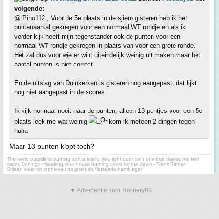
volgende:
@:Pino112 , Voor de 5e plaats in de sjiero gisteren heb ik het
puntenaantal gekregen voor een normaal WT rondje en als ik
verder kijk heeft mijn tegenstander ook de punten voor een
normaal WT rondje gekregen in plaats van voor een grote ronde.
Het zal dus voor wie er wint uiteindelijk weinig uit maken maar het
aantal punten is niet correct.
En de uitslag van Duinkerken is gisteren nog aangepast, dat lijkt
nog niet aangepast in de scores.
Ik kijk normaal nooit naar de punten, alleen 13 puntjes voor een 5e
plaats leek me wat weinig
kom ik meteen 2 dingen tegen
haha
Maar 13 punten klopt toch?
The world outside is burning with a brand new light but it isn't one that makes me feel
warm. Don't go mistaking your house burning down for the dawn - Frank Turner
Stilaan weer op topniveau na jaren als fietsende hamburger
▼ Advertentie door Refinery89