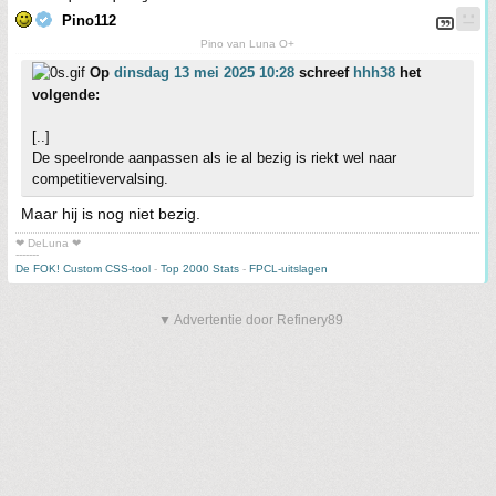
Pino112
Pino van Luna O+
Op
dinsdag 13 mei 2025 10:28
schreef
hhh38
het
volgende:
[..]
De speelronde aanpassen als ie al bezig is riekt wel naar
competitievervalsing.
Maar hij is nog niet bezig.
❤ DeLuna ❤
-------
De FOK! Custom CSS-tool
-
Top 2000 Stats
-
FPCL-uitslagen
▼ Advertentie door Refinery89