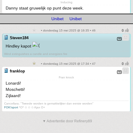
Inducing
Danny staat gruwelijk op punt deze week.
Unibet
Unibet
• donderdag 15 mei 2025 @ 16:35 • 46
Steven184
Hindley kapot
Wind extinguishes a candle and energizes fire
• donderdag 15 mei 2025 @ 17:34 • 47
franklop
Fran knock
Lonardi!
Moschetti!
Zijlaard!
Cancellara; "Tweede worden is gemakkelijker dan eerste worden"
FOK!sport
*O* ✩ ✩ ✩ Ajax O+
▼ Advertentie door Refinery89