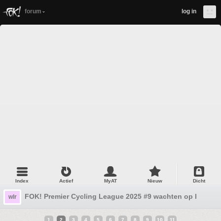
forum
log in
Index
Actief
MyAT
Nieuw
Dicht
FOK! Premier Cycling League 2025 #9 wachten op het tran
wlr
1
2
3
4
5
6
7
8
9
10
11