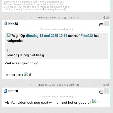
\[i\]Put me on a pedestal and I'll only disappoint you
Tell me I'm exceptional and I promise to exploit you
Give me all your money and I'll make some origami honey
I think you're a joke but I don't find you very funny\[/i\]
• dinsdag 13 mei 2025 @ 10:38 • 30
hhh38
Duistere driften en afgoderij
Op
dinsdag 13 mei 2025 10:31
schreef
Pino112
het
volgende:
[..]
Maar hij is nog niet bezig.
Wel al aangekondigd!
Je hebt gelijk
• dinsdag 13 mei 2025 @ 22:10 • 31
hhh38
Duistere driften en afgoderij
Als Van Uden ook nog gaat winnen ziet het er goed uit