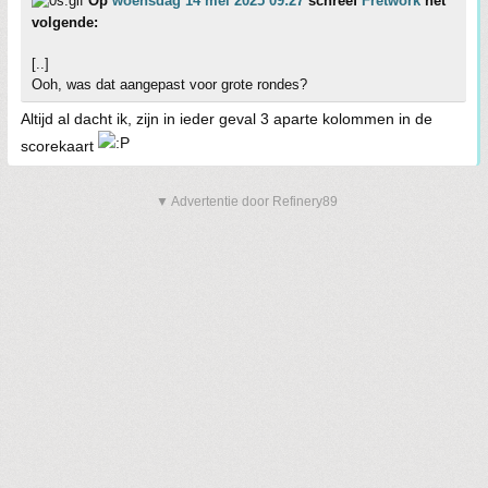
Op
woensdag 14 mei 2025 09:27
schreef
Fretwork
het
volgende:
[..]
Ooh, was dat aangepast voor grote rondes?
Altijd al dacht ik, zijn in ieder geval 3 aparte kolommen in de
scorekaart
▼ Advertentie door Refinery89