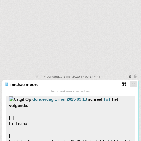
• donderdag 1 mei 2025 @ 09:14 • 44
michaelmoore
begin ook een voedselbos
Op
donderdag 1 mei 2025 09:13
schreef
ToT
het
volgende:
[..]
En Trump:
[