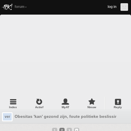
forum
log in
Index
Actief
MyAT
Nieuw
Reply
Obesitas 'kan' gezond zijn, foute politieke beslissingen 
ver
1
2
3