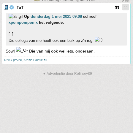
• donderdag 1 mei 2025 @ 09:09 • 40
ToT
Op
donderdag 1 mei 2025 09:08
schreef
xpompompomx
het volgende:
[..]
Die collega van me heeft ook een buik op z'n rug.
Sow!
Die van mij ook wel iets, onderaan.
ONZ / [PAINT] Onzin Paints! #2
▼ Advertentie door Refinery89