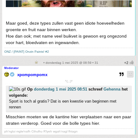
Maar goed, deze types zullen vast geen idiote hoeveelheden
groente en fruit naar binnen werken.
Hoe dan ook; met name veel buikvet is gewoon erg ongezond
voor hart, bloedvaten en ingewanden.
ONZ / [PAINT] Onzin Paints! #2
• donderdag 1 mei 2025 @ 08:59 • 31
Moderator
xpompompomx
^(;,;)^
Op
donderdag 1 mei 2025 08:51
schreef
Gehenna
het
volgende:
Sport is toch al gratis? Dat is een kwestie van beginnen met
rennen
Misschien moeten we de kantine hier verplaatsen naar een paar
straten verderop. Goed voor die bolle types hier.
ph'nglui mglw'nafh Cthulhu R'lyeh wgah'nagl fhtagn