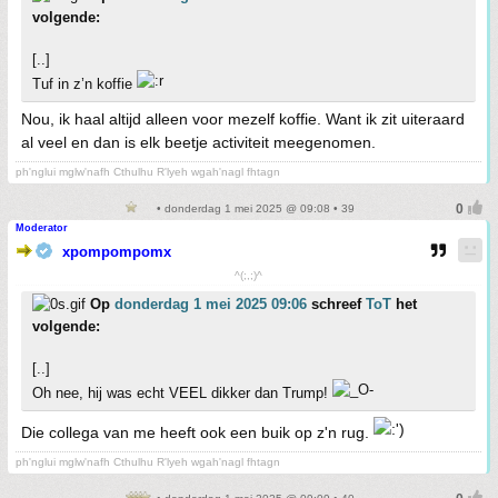
volgende:
[..]
Tuf in z’n koffie
Nou, ik haal altijd alleen voor mezelf koffie. Want ik zit uiteraard
al veel en dan is elk beetje activiteit meegenomen.
ph'nglui mglw'nafh Cthulhu R'lyeh wgah'nagl fhtagn
• donderdag 1 mei 2025 @ 09:08 • 39
Moderator
xpompompomx
^(;,;)^
Op
donderdag 1 mei 2025 09:06
schreef
ToT
het
volgende:
[..]
Oh nee, hij was echt VEEL dikker dan Trump!
Die collega van me heeft ook een buik op z'n rug.
ph'nglui mglw'nafh Cthulhu R'lyeh wgah'nagl fhtagn