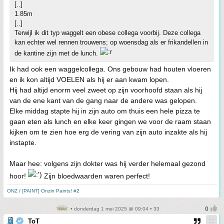
[..]
1.85m
[..]
Terwijl ik dit typ waggelt een obese collega voorbij. Deze collega
kan echter wel rennen trouwens; op woensdag als er frikandellen in
de kantine zijn met de lunch.
Ik had ook een waggelcollega. Ons gebouw had houten vloeren
en ik kon altijd VOELEN als hij er aan kwam lopen.
Hij had altijd enorm veel zweet op zijn voorhoofd staan als hij
van de ene kant van de gang naar de andere was gelopen.
Elke middag stapte hij in zijn auto om thuis een hele pizza te
gaan eten als lunch en elke keer gingen we voor de raam staan
kijken om te zien hoe erg de vering van zijn auto inzakte als hij
instapte.
Maar hee: volgens zijn dokter was hij verder helemaal gezond
hoor!
Zijn bloedwaarden waren perfect!
ONZ / [PAINT] Onzin Paints! #2
• donderdag 1 mei 2025 @ 09:04 • 33
ToT