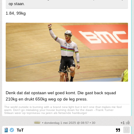
op staan.
1.84, 99kg
Denk dat dat opstaan wel goed komt. Die gast back squad
210kg en drukt 650kg weg op de leg press.
The world outside is burning with a brand new light but it isn't one that makes me feel
warm. Don't go mistaking your house burning down for the dawn - Frank Turner
Stilaan weer op topniveau na jaren als fietsende hamburger
• donderdag 1 mei 2025 @ 08:57 • 30
ToT