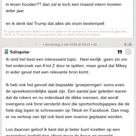
in leven houden?? dan zal ie toch een maand intern moeten
ieder jaar
en ik denk dat Trump dat alles als onzin bestempelt
Er gaat niets boven lekker in de zon zitten in de achtertuin met een heel koud glas bier ,
als je al 75 jaar bent en nog gezond, laat ze maar lachen de sukkels
• donderdag 1 mei 2025 @ 09:22 • 49
Solispolar
Ik vind het best een interessant topic.. Heel eerlijk: geen zin om
het onderzoek van A tot Z door te spitten, maar goed dat Mikey
in ieder geval met een relevante bron komt.
Ik heb ook het gevoel dat bepaalde 'groeperingen' soms even
de spreekwoordelijke sjaak zijn. Een aantal jaar geleden waren
dat de rokers en nu inderdaad de dikke mensen, dat wordt
overigens ook forst versterkt door die sportschoolsjappies die de
hele dag lopen te schreeuwen op Tiktok en Facebook. Dan mag
er na verloop van tijd ook best een nuance geplaatst worden.
Los daarvan geloof ik best dat je beter kunt inzetten op een
gezondere leefstijl dan alleen maar de focus op gewicht