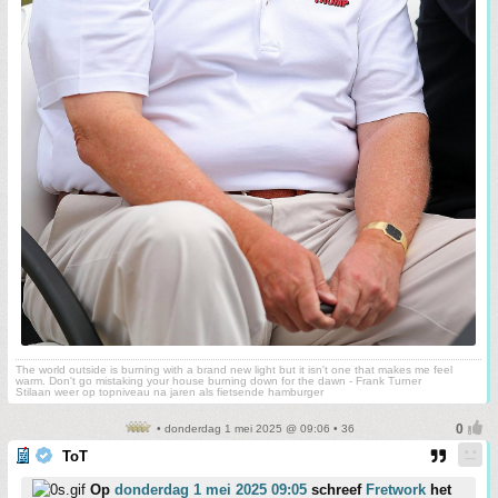
The world outside is burning with a brand new light but it isn't one that makes me feel
warm. Don't go mistaking your house burning down for the dawn - Frank Turner
Stilaan weer op topniveau na jaren als fietsende hamburger
• donderdag 1 mei 2025 @ 09:06 • 36
ToT
Op
donderdag 1 mei 2025 09:05
schreef
Fretwork
het