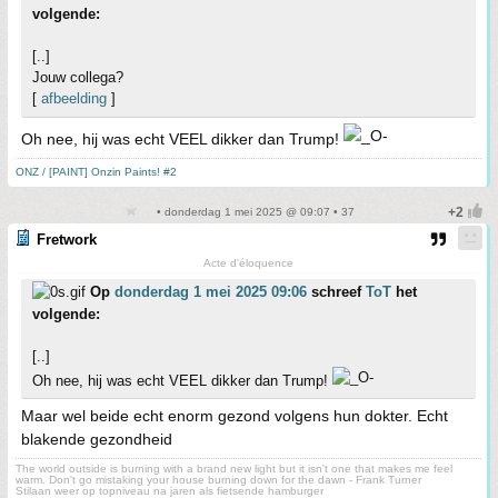
volgende:
[..]
Jouw collega?
[
afbeelding
]
Oh nee, hij was echt VEEL dikker dan Trump!
ONZ / [PAINT] Onzin Paints! #2
• donderdag 1 mei 2025 @ 09:07 • 37
Fretwork
Acte d'éloquence
Op
donderdag 1 mei 2025 09:06
schreef
ToT
het
volgende:
[..]
Oh nee, hij was echt VEEL dikker dan Trump!
Maar wel beide echt enorm gezond volgens hun dokter. Echt
blakende gezondheid
The world outside is burning with a brand new light but it isn't one that makes me feel
warm. Don't go mistaking your house burning down for the dawn - Frank Turner
Stilaan weer op topniveau na jaren als fietsende hamburger