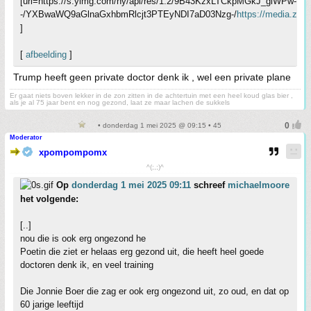
[url=https://s.yimg.com/ny/api/res/1.2/9B43KzxLTCkpMGkJ_giWPw-
-/YXBwaWQ9aGlnaGxhbmRlcjt3PTEyNDI7aD03Nzg-/
https://media.zen
]
[
afbeelding
]
Trump heeft geen private doctor denk ik , wel een private plane
Er gaat niets boven lekker in de zon zitten in de achtertuin met een heel koud glas bier ,
als je al 75 jaar bent en nog gezond, laat ze maar lachen de sukkels
• donderdag 1 mei 2025 @ 09:15 • 45
Moderator
xpompompomx
^(;,;)^
Op
donderdag 1 mei 2025 09:11
schreef
michaelmoore
het volgende:
[..]
nou die is ook erg ongezond he
Poetin die ziet er helaas erg gezond uit, die heeft heel goede
doctoren denk ik, en veel training
Die Jonnie Boer die zag er ook erg ongezond uit, zo oud, en dat op
60 jarige leeftijd