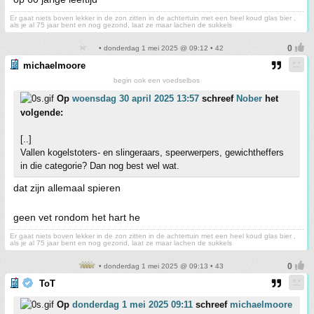
Er gaat niets boven lekker in de zon zitten in de achtertuin met een heel koud glas bier ,
als je al 75 jaar bent en nog gezond, laat ze maar lachen de sukkels
• donderdag 1 mei 2025 @ 09:12 • 42
michaelmoore
begin ook een voedselbos
Op
woensdag 30 april 2025 13:57
schreef
Nober
het
volgende:
[..]
Vallen kogelstoters- en slingeraars, speerwerpers, gewichtheffers
in die categorie? Dan nog best wel wat.
dat zijn allemaal spieren
geen vet rondom het hart he
Er gaat niets boven lekker in de zon zitten in de achtertuin met een heel koud glas bier ,
als je al 75 jaar bent en nog gezond, laat ze maar lachen de sukkels
• donderdag 1 mei 2025 @ 09:13 • 43
ToT
Op
donderdag 1 mei 2025 09:11
schreef
michaelmoore