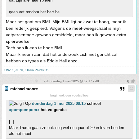
dat zijn allemaal spieren
geen vet rondom het hart he
Maar het gaat om BMI. Mijn BMI ligt ook wat te hoog, maar ik
ben redelijk gespierd. Volgens de meet-weegschaal is mijn
vetpercentage gewoon gemiddeld, maar heb ik gewoon extra
spierweefsel.
Toch heb ik een te hoge BMI.
Maar ik neem aan dat het onderzoek zich niet gericht zal
hebben op types als Eddie Hall enzo.
ONZ / [PAINT] Onzin Paints! #2
• donderdag 1 mei 2025 @ 09:17 • 48
michaelmoore
begin ook een voedselbos
Op
donderdag 1 mei 2025 09:15
schreef
xpompompomx
het volgende:
[..]
Maar Trump gaan ze ook nog wel een jaar of 20 in leven houden
als het moet.