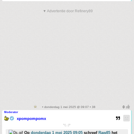
▼ Advertentie door Refinery89
• donderdag 1 mei 2025 @ 09:07 • 38
Moderator
xpompompomx
^(;,;)^
Op
donderdag 1 mei 2025 09:05
schreef
Raw85
het