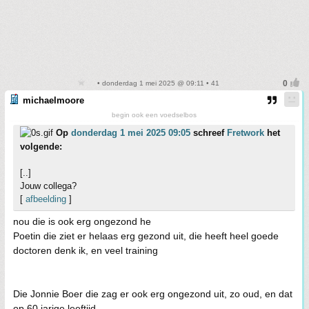
• donderdag 1 mei 2025 @ 09:11 • 41
michaelmoore
begin ook een voedselbos
Op
donderdag 1 mei 2025 09:05
schreef
Fretwork
het
volgende:
[..]
Jouw collega?
[
afbeelding
]
nou die is ook erg ongezond he
Poetin die ziet er helaas erg gezond uit, die heeft heel goede
doctoren denk ik, en veel training
Die Jonnie Boer die zag er ook erg ongezond uit, zo oud, en dat
op 60 jarige leeftijd