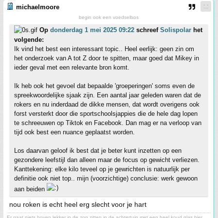
michaelmoore
begin ook een voedselbos
Op
donderdag 1 mei 2025 09:22
schreef
Solispolar
het
volgende:
Ik vind het best een interessant topic.. Heel eerlijk: geen zin om
het onderzoek van A tot Z door te spitten, maar goed dat Mikey in
ieder geval met een relevante bron komt.
Ik heb ook het gevoel dat bepaalde 'groeperingen' soms even de
spreekwoordelijke sjaak zijn. Een aantal jaar geleden waren dat de
rokers en nu inderdaad de dikke mensen, dat wordt overigens ook
forst versterkt door die sportschoolsjappies die de hele dag lopen
te schreeuwen op Tiktok en Facebook. Dan mag er na verloop van
tijd ook best een nuance geplaatst worden.
Los daarvan geloof ik best dat je beter kunt inzetten op een
gezondere leefstijl dan alleen maar de focus op gewicht verliezen.
Kanttekening: elke kilo teveel op je gewrichten is natuurlijk per
definitie ook niet top.. mijn (voorzichtige) conclusie: werk gewoon
aan beiden
nou roken is echt heel erg slecht voor je hart
Er gaat niets boven lekker in de zon zitten in de achtertuin met een heel koud glas bier ,