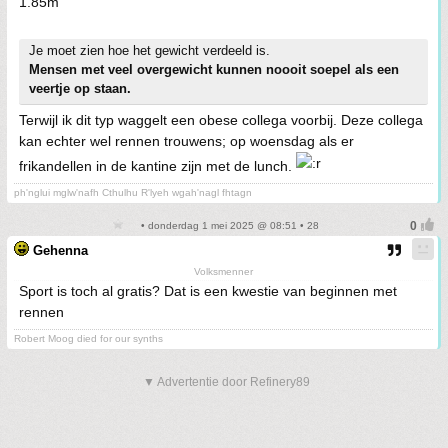
1.85m
Je moet zien hoe het gewicht verdeeld is.
Mensen met veel overgewicht kunnen noooit soepel als een
veertje op staan.
Terwijl ik dit typ waggelt een obese collega voorbij. Deze collega
kan echter wel rennen trouwens; op woensdag als er
frikandellen in de kantine zijn met de lunch.
ph'nglui mglw'nafh Cthulhu R'lyeh wgah'nagl fhtagn
• donderdag 1 mei 2025 @ 08:51 • 28
Gehenna
Volksmenner
Sport is toch al gratis? Dat is een kwestie van beginnen met
rennen
Robert Moog died for our synths
▼ Advertentie door Refinery89