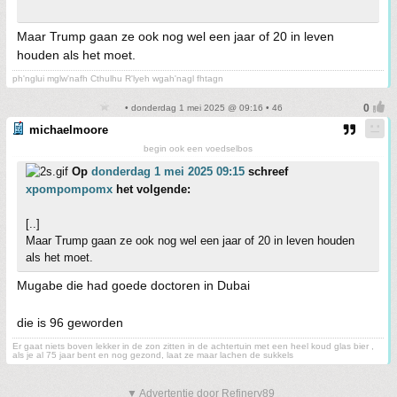
Maar Trump gaan ze ook nog wel een jaar of 20 in leven
houden als het moet.
ph'nglui mglw'nafh Cthulhu R'lyeh wgah'nagl fhtagn
• donderdag 1 mei 2025 @ 09:16 • 46
michaelmoore
begin ook een voedselbos
Op
donderdag 1 mei 2025 09:15
schreef
xpompompomx
het volgende:
[..]
Maar Trump gaan ze ook nog wel een jaar of 20 in leven houden
als het moet.
Mugabe die had goede doctoren in Dubai
die is 96 geworden
Er gaat niets boven lekker in de zon zitten in de achtertuin met een heel koud glas bier ,
als je al 75 jaar bent en nog gezond, laat ze maar lachen de sukkels
▼ Advertentie door Refinery89