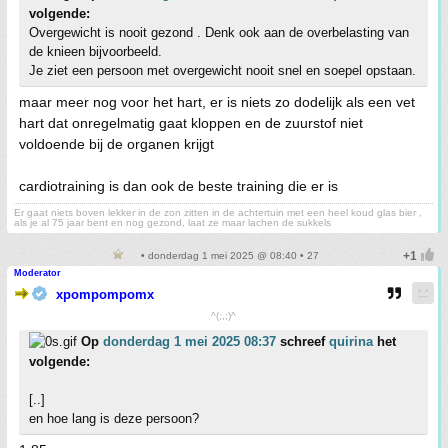
volgende:
Overgewicht is nooit gezond . Denk ook aan de overbelasting van
de knieen bijvoorbeeld.
Je ziet een persoon met overgewicht nooit snel en soepel opstaan.
maar meer nog voor het hart, er is niets zo dodelijk als een vet
hart dat onregelmatig gaat kloppen en de zuurstof niet
voldoende bij de organen krijgt
cardiotraining is dan ook de beste training die er is
Er gaat niets boven lekker in de zon zitten in de achtertuin met een heel koud glas bier ,
als je al 75 jaar bent en nog gezond, laat ze maar lachen de sukkels
• donderdag 1 mei 2025 @ 08:40 • 27
Moderator
xpompompomx
^(;,;)^
Op
donderdag 1 mei 2025 08:37
schreef
quirina
het
volgende:
[..]
en hoe lang is deze persoon?