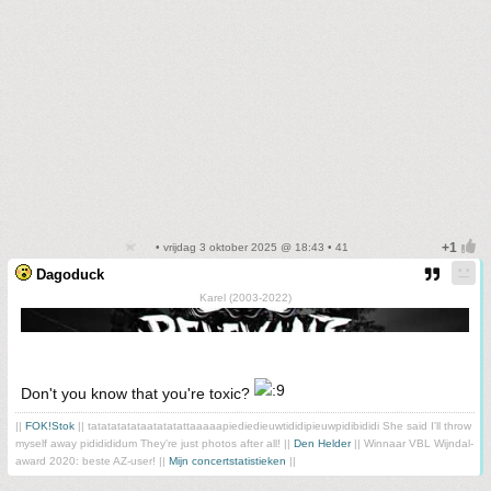
• vrijdag 3 oktober 2025 @ 18:43 • 41
Dagoduck
Karel (2003-2022)
Don't you know that you're toxic?
||
FOK!Stok
|| tatatatatataatatatattaaaaapiediedieuwtididipieuwpidibididi She said I'll throw
myself away pididididum They're just photos after all! ||
Den Helder
|| Winnaar VBL Wijndal-
award 2020: beste AZ-user! ||
Mijn concertstatistieken
||