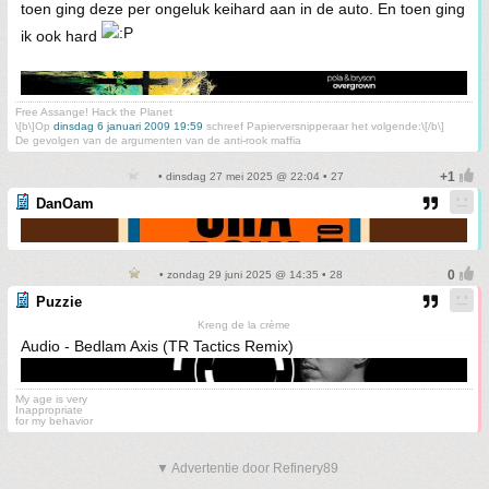
toen ging deze per ongeluk keihard aan in de auto. En toen ging
ik ook hard
Free Assange! Hack the Planet
\[b\]Op
dinsdag 6 januari 2009 19:59
schreef Papierversnipperaar het volgende:\[/b\]
De gevolgen van de argumenten van de anti-rook maffia
• dinsdag 27 mei 2025 @ 22:04 • 27
DanOam
• zondag 29 juni 2025 @ 14:35 • 28
Puzzie
Kreng de la crème
Audio - Bedlam Axis (TR Tactics Remix)
My age is very
Inappropriate
for my behavior
▼ Advertentie door Refinery89