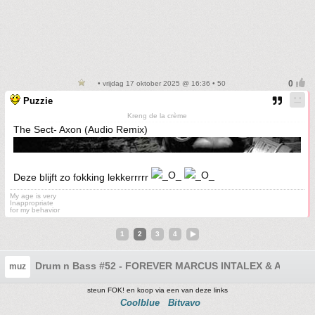
• vrijdag 17 oktober 2025 @ 16:36 • 50
Puzzie
Kreng de la crème
The Sect- Axon (Audio Remix)
Deze blijft zo fokking lekkerrrrr
My age is very
Inappropriate
for my behavior
1
2
3
4
Drum n Bass #52 - FOREVER MARCUS INTALEX & APEX..
muz
steun FOK! en koop via een van deze links
Coolblue
Bitvavo