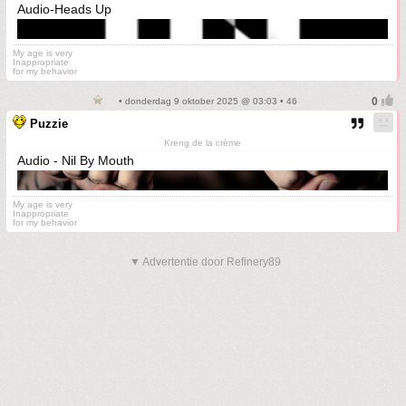
Audio-Heads Up
My age is very
Inappropriate
for my behavior
• donderdag 9 oktober 2025 @ 03:03 • 46
Puzzie
Kreng de la crème
Audio - Nil By Mouth
My age is very
Inappropriate
for my behavior
▼ Advertentie door Refinery89