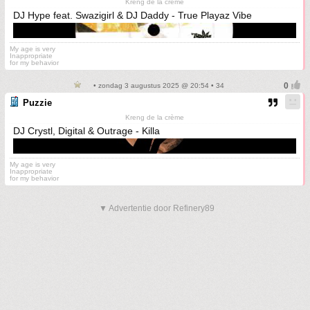
Kreng de la crème
DJ Hype feat. Swazigirl & DJ Daddy - True Playaz Vibe
My age is very
Inappropriate
for my behavior
• zondag 3 augustus 2025 @ 20:54 • 34
Puzzie
Kreng de la crème
DJ Crystl, Digital & Outrage - Killa
My age is very
Inappropriate
for my behavior
▼ Advertentie door Refinery89