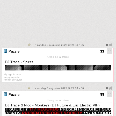
• zondag 3 augustus 2025 @ 21:11 • 35
Puzzie
Kreng de la crème
DJ Trace - Spirits
My age is very
Inappropriate
for my behavior
• zondag 3 augustus 2025 @ 22:34 • 36
Puzzie
Kreng de la crème
DJ Trace & Nico - Monkeys (DJ Future & Eric Electric VIP)