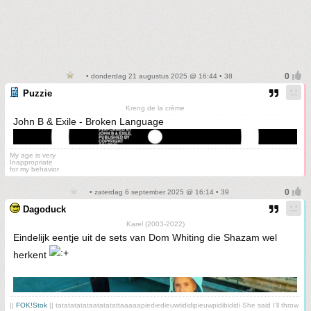
• donderdag 21 augustus 2025 @ 16:44 • 38
Puzzie
Kreng de la crème
John B & Exile - Broken Language
My age is very
Inappropriate
for my behavior
• zaterdag 6 september 2025 @ 16:14 • 39
Dagoduck
Karel (2003-2022)
Eindelijk eentje uit de sets van Dom Whiting die Shazam wel
herkent
||
FOK!Stok
|| tatatatatataatatatattaaaaapiediedieuwtididipieuwpidibididi She said I'll throw