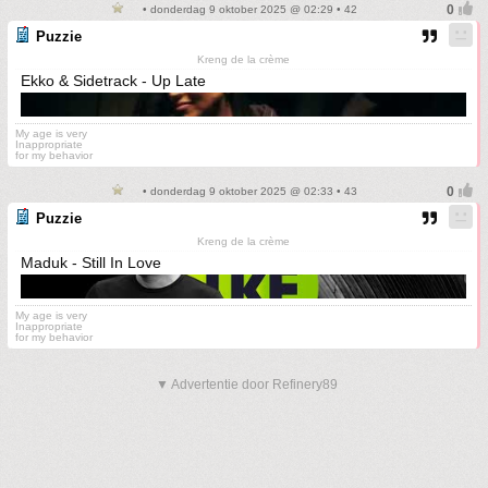
• donderdag 9 oktober 2025 @ 02:29 • 42
Puzzie
Kreng de la crème
Ekko & Sidetrack - Up Late
My age is very
Inappropriate
for my behavior
• donderdag 9 oktober 2025 @ 02:33 • 43
Puzzie
Kreng de la crème
Maduk - Still In Love
My age is very
Inappropriate
for my behavior
▼ Advertentie door Refinery89