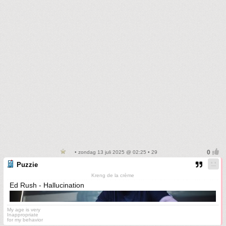
• zondag 13 juli 2025 @ 02:25 • 29
Puzzie
Kreng de la crème
Ed Rush - Hallucination
My age is very
Inappropriate
for my behavior