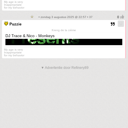
My age is very
Inappropriate
for my behavior
• zondag 3 augustus 2025 @ 22:57 • 37
Puzzie
Kreng de la crème
DJ Trace & Nico - Monkeys
My age is very
Inappropriate
for my behavior
▼ Advertentie door Refinery89