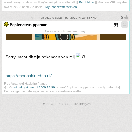
myself away pididididum They're just photos after all! ||
Den Helder
|| Winnaar VBL Wijndal-
award 2020: beste AZ-user! ||
Mijn concertstatistieken
||
• dinsdag 9 september 2025 @ 20:38 • 40
Papierversnipperaar
Cafeïne is ook maar een drug.
Sorry, maar dit zijn bekenden van mij
https://moonshinednb.nl/
Free Assange! Hack the Planet
\[b\]Op
dinsdag 6 januari 2009 19:59
schreef Papierversnipperaar het volgende:\[/b\]
De gevolgen van de argumenten van de anti-rook maffia
▼ Advertentie door Refinery89