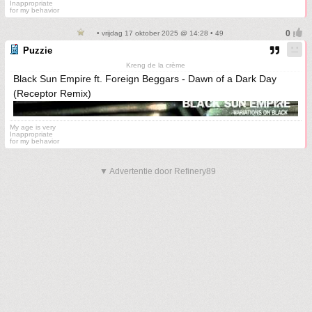
Inappropriate
for my behavior
• vrijdag 17 oktober 2025 @ 14:28 • 49
Puzzie
Kreng de la crème
Black Sun Empire ft. Foreign Beggars - Dawn of a Dark Day
(Receptor Remix)
My age is very
Inappropriate
for my behavior
▼ Advertentie door Refinery89