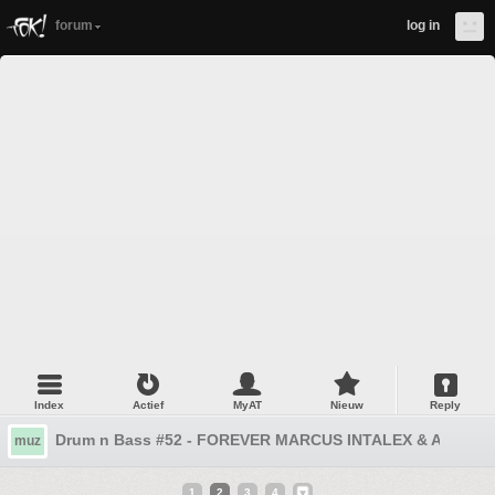
forum
log in
Index
Actief
MyAT
Nieuw
Reply
Drum n Bass #52 - FOREVER MARCUS INTALEX & APEX..
muz
1
2
3
4