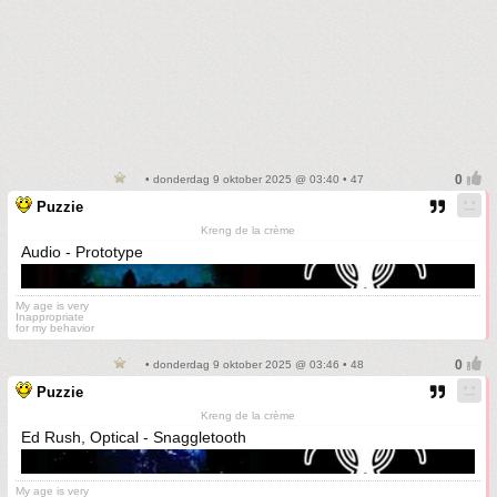
• donderdag 9 oktober 2025 @ 03:40 • 47
Puzzie
Kreng de la crème
Audio - Prototype
My age is very
Inappropriate
for my behavior
• donderdag 9 oktober 2025 @ 03:46 • 48
Puzzie
Kreng de la crème
Ed Rush, Optical - Snaggletooth
My age is very