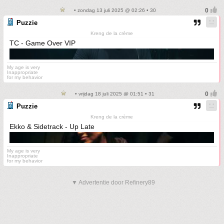
• zondag 13 juli 2025 @ 02:26 • 30
Puzzie
Kreng de la crème
TC - Game Over VIP
My age is very
Inappropriate
for my behavior
• vrijdag 18 juli 2025 @ 01:51 • 31
Puzzie
Kreng de la crème
Ekko & Sidetrack - Up Late
My age is very
Inappropriate
for my behavior
▼ Advertentie door Refinery89