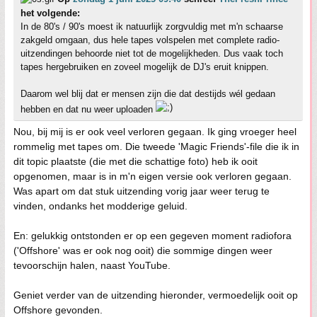
het volgende:
In de 80's / 90's moest ik natuurlijk zorgvuldig met m'n schaarse
zakgeld omgaan, dus hele tapes volspelen met complete radio-
uitzendingen behoorde niet tot de mogelijkheden. Dus vaak toch
tapes hergebruiken en zoveel mogelijk de DJ's eruit knippen.
Daarom wel blij dat er mensen zijn die dat destijds wél gedaan
hebben en dat nu weer uploaden
Nou, bij mij is er ook veel verloren gegaan. Ik ging vroeger heel
rommelig met tapes om. Die tweede 'Magic Friends'-file die ik in
dit topic plaatste (die met die schattige foto) heb ik ooit
opgenomen, maar is in m'n eigen versie ook verloren gegaan.
Was apart om dat stuk uitzending vorig jaar weer terug te
vinden, ondanks het modderige geluid.
En: gelukkig ontstonden er op een gegeven moment radiofora
('Offshore' was er ook nog ooit) die sommige dingen weer
tevoorschijn halen, naast YouTube.
Geniet verder van de uitzending hieronder, vermoedelijk ooit op
Offshore gevonden.