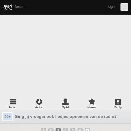
forum
log in
Index
Actief
MyAT
Nieuw
Reply
Ging jij vroeger ook liedjes opnemen van de radio?
40+
1
2
3
4
5
6