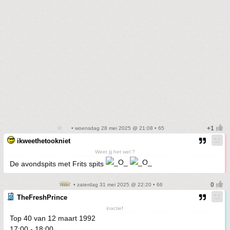
• woensdag 28 mei 2025 @ 21:08 • 65
ikweethetookniet
Weet jij het wel ?
De avondspits met Frits spits
• zaterdag 31 mei 2025 @ 22:20 • 66
TheFreshPrince
inactief
Top 40 van 12 maart 1992
17:00 - 18:00