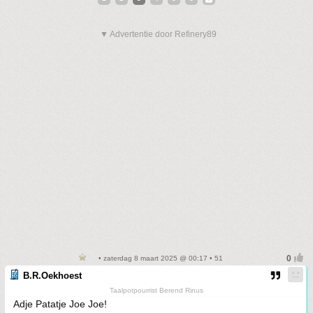
▼ Advertentie door Refinery89
• zaterdag 8 maart 2025 @ 00:17 • 51
B.R.Oekhoest
Taalpotpourrist Berend Rinus
Adje Patatje Joe Joe!