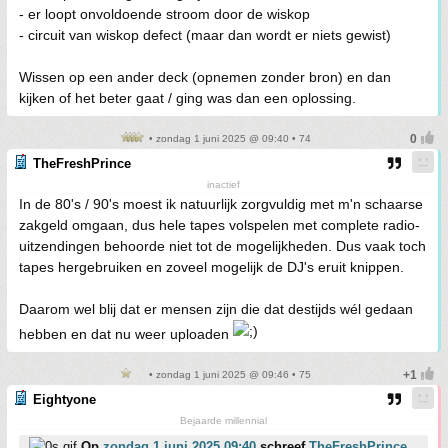
- er loopt onvoldoende stroom door de wiskop
- circuit van wiskop defect (maar dan wordt er niets gewist)
Wissen op een ander deck (opnemen zonder bron) en dan
kijken of het beter gaat / ging was dan een oplossing.
• zondag 1 juni 2025 @ 09:40 • 74
TheFreshPrince
inactief
In de 80's / 90's moest ik natuurlijk zorgvuldig met m'n schaarse
zakgeld omgaan, dus hele tapes volspelen met complete radio-
uitzendingen behoorde niet tot de mogelijkheden. Dus vaak toch
tapes hergebruiken en zoveel mogelijk de DJ's eruit knippen.
Daarom wel blij dat er mensen zijn die dat destijds wél gedaan
hebben en dat nu weer uploaden
• zondag 1 juni 2025 @ 09:46 • 75
Eightyone
Bejaarde millennial
Op
zondag 1 juni 2025 09:40
schreef
TheFreshPrince