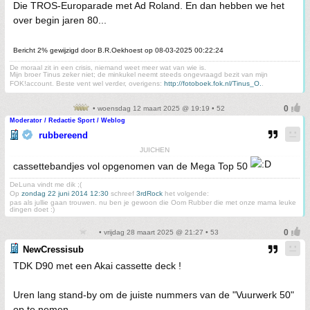
Die TROS-Europarade met Ad Roland. En dan hebben we het
over begin jaren 80...
Bericht 2% gewijzigd door B.R.Oekhoest op 08-03-2025 00:22:24
De moraal zit in een crisis, niemand weet meer wat van wie is.
Mijn broer Tinus zeker niet; de minkukel neemt steeds ongevraagd bezit van mijn
FOK!account. Beste vent wel verder, overigens:
http://fotoboek.fok.nl/Tinus_O.
.
• woensdag 12 maart 2025 @ 19:19 • 52
Moderator / Redactie Sport / Weblog
rubbereend
JUICHEN
cassettebandjes vol opgenomen van de Mega Top 50
DeLuna vindt me dik ;(
Op
zondag 22 juni 2014 12:30
schreef
3rdRock
het volgende:
pas als jullie gaan trouwen. nu ben je gewoon die Oom Rubber die met onze mama leuke
dingen doet :)
• vrijdag 28 maart 2025 @ 21:27 • 53
NewCressisub
TDK D90 met een Akai cassette deck !
Uren lang stand-by om de juiste nummers van de "Vuurwerk 50"
op te nemen.