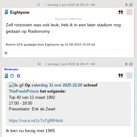
• zondag 1 juni 2025 @ 08:12 • 68
Eightyone
Bejaarde millennial
Zelf rotzooien was ook leuk, heb ik in een later stadium nog
gedaan op Radionomy.
Bericht 42% gewijzigd door Eightyone op 01-06-2025 10:05:44
🎧
• zondag 1 juni 2025 @ 08:47 • 69
Moderator
D.
Op
zaterdag 31 mei 2025 22:20
schreef
TheFreshPrince
het volgende:
Top 40 van 12 maart 1992
17:00 - 18:00
Presentator: Erik de Zwart
https://voca.ro/1cTnTgWfHskk
Ik ben nu bezig met 1985