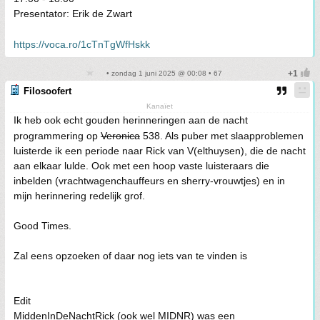
Presentator: Erik de Zwart
https://voca.ro/1cTnTgWfHskk
• zondag 1 juni 2025 @ 00:08 • 67
Filosoofert
Kanaïet
Ik heb ook echt gouden herinneringen aan de nacht
programmering op
Veronica
538. Als puber met slaapproblemen
luisterde ik een periode naar Rick van V(elthuysen), die de nacht
aan elkaar lulde. Ook met een hoop vaste luisteraars die
inbelden (vrachtwagenchauffeurs en sherry-vrouwtjes) en in
mijn herinnering redelijk grof.
Good Times.
Zal eens opzoeken of daar nog iets van te vinden is
Edit
MiddenInDeNachtRick (ook wel MIDNR) was een