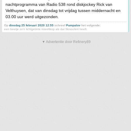
nachtprogramma van Radio 538 rond diskjockey Rick van
Velthuysen, dat van dinsdag tot vrijdag tussen middernacht en
03.00 uur werd uitgezonden.
Op
dinsdag 25 februari 2020 12:55
schreef
Pumpalov
het volgende:
een beetje zo'n lichtgetinte inteeltkop als dat filosoofert heeft.
▼ Advertentie door Refinery89