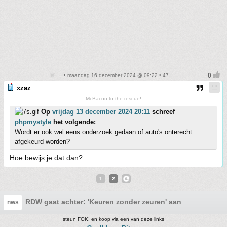
• maandag 16 december 2024 @ 09:22 • 47
xzaz
McBacon to the rescue!
Op
vrijdag 13 december 2024 20:11
schreef
phpmystyle
het volgende:
Wordt er ook wel eens onderzoek gedaan of auto's onterecht
afgekeurd worden?
Hoe bewijs je dat dan?
1
2
RDW gaat achter: 'Keuren zonder zeuren' aan
nws
steun FOK! en koop via een van deze links