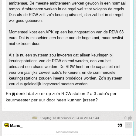
ambtenaar. De meeste ambtenaren werken gewoon in een normaal
tempo. Ambtenaren werken in de regel wel stipt volgens de regels.
Dus als de RDW zelf zo'n keuring uitvoert, dan zal het in de regel
wel goed gebeuren.
Momenteel kost een APK op een keuringsstation van de RDW 63
euro. Dat is misschien een beetje aan de hoge kant, maar beslist
niet extreem duur.
Als je nu een systeem zou invoeren dat alleen keuringen bij
keuringsstations van de RDW erkend worden, dan zou het
uiteraard een chaos worden. De RDW heeft er de capaciteit niet
voor om jaarlijks zoveel auto's te keuren, en de commerciële
keuringsstations zouden ineens brodeloos worden. Zo'n systeem
zou dus geleidelijk ingevoerd moeten worden.
En jij denkt dat ze er op zo'n RDW station 2 a 3 auto's per
keurmeester per uur door heen kunnen jassen?
-
• vrijdag 13 december 2024 @ 20:14 • 43
Mano_
Manomanoman..