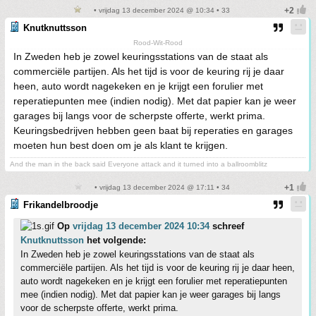
• vrijdag 13 december 2024 @ 10:34 • 33
Knutknuttsson
Rood-Wit-Rood
In Zweden heb je zowel keuringsstations van de staat als
commerciële partijen. Als het tijd is voor de keuring rij je daar
heen, auto wordt nagekeken en je krijgt een forulier met
reperatiepunten mee (indien nodig). Met dat papier kan je weer
garages bij langs voor de scherpste offerte, werkt prima.
Keuringsbedrijven hebben geen baat bij reperaties en garages
moeten hun best doen om je als klant te krijgen.
And the man in the back said Everyone attack and it turned into a ballroomblitz
• vrijdag 13 december 2024 @ 17:11 • 34
Frikandelbroodje
Op
vrijdag 13 december 2024 10:34
schreef
Knutknuttsson
het volgende:
In Zweden heb je zowel keuringsstations van de staat als
commerciële partijen. Als het tijd is voor de keuring rij je daar heen,
auto wordt nagekeken en je krijgt een forulier met reperatiepunten
mee (indien nodig). Met dat papier kan je weer garages bij langs
voor de scherpste offerte, werkt prima.