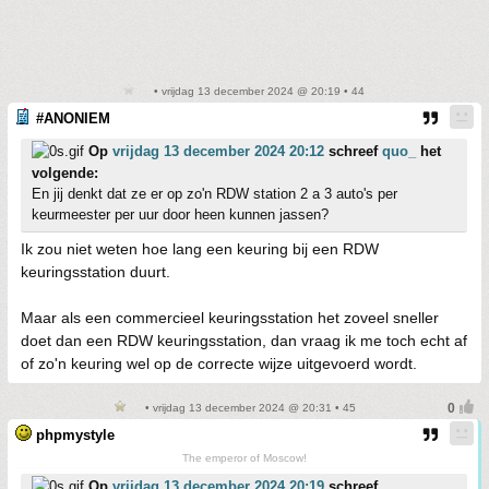
• vrijdag 13 december 2024 @ 20:19 • 44
#ANONIEM
Op
vrijdag 13 december 2024 20:12
schreef
quo_
het
volgende:
En jij denkt dat ze er op zo'n RDW station 2 a 3 auto's per
keurmeester per uur door heen kunnen jassen?
Ik zou niet weten hoe lang een keuring bij een RDW
keuringsstation duurt.
Maar als een commercieel keuringsstation het zoveel sneller
doet dan een RDW keuringsstation, dan vraag ik me toch echt af
of zo'n keuring wel op de correcte wijze uitgevoerd wordt.
• vrijdag 13 december 2024 @ 20:31 • 45
phpmystyle
The emperor of Moscow!
Op
vrijdag 13 december 2024 20:19
schreef