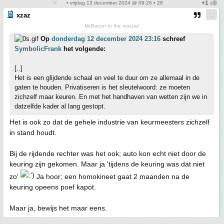
• vrijdag 13 december 2024 @ 09:26 • 28
xzaz
McBacon to the rescue!
Op
donderdag 12 december 2024 23:16
schreef
SymbolicFrank
het volgende:
[..]
Het is een glijdende schaal en veel te duur om ze allemaal in de
gaten te houden. Privatiseren is het sleutelwoord: ze moeten
zichzelf maar keuren. En met het handhaven van wetten zijn we in
datzelfde kader al lang gestopt.
Het is ook zo dat de gehele industrie van keurmeesters zichzelf
in stand houdt.
Bij de rijdende rechter was het ook; auto kon echt niet door de
keuring zijn gekomen. Maar ja 'tijdens de keuring was dat niet
zo'
Ja hoor; een homokineet gaat 2 maanden na de
keuring opeens poef kapot.
Maar ja, bewijs het maar eens.