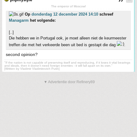
The emperor of Moscow!
Op
donderdag 12 december 2024 14:10
schreef
Managarm
het volgende:
[..]
Die hebben we in Portugal ook, je moet alleen niet de keurmeester
treffen die met het verkeerde been uit bed is gestapt die dag
.
second opinion?
"If the nation is not capable of preserving itself and reproducing, if it loses it vital bearings
and ideals, then it doesn't need foreign enemies - it will fall apart on its own."
[Written by Vladimir Vladimirovich Putin]
▼ Advertentie door Refinery89