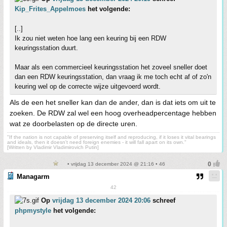
Kip_Frites_Appelmoes
het volgende:
[..]
Ik zou niet weten hoe lang een keuring bij een RDW
keuringsstation duurt.
Maar als een commercieel keuringsstation het zoveel sneller doet
dan een RDW keuringsstation, dan vraag ik me toch echt af of zo'n
keuring wel op de correcte wijze uitgevoerd wordt.
Als de een het sneller kan dan de ander, dan is dat iets om uit te
zoeken. De RDW zal wel een hoog overheadpercentage hebben
wat ze doorbelasten op de directe uren.
"If the nation is not capable of preserving itself and reproducing, if it loses it vital bearings
and ideals, then it doesn't need foreign enemies - it will fall apart on its own."
[Written by Vladimir Vladimirovich Putin]
• vrijdag 13 december 2024 @ 21:16 • 46
Managarm
42
Op
vrijdag 13 december 2024 20:06
schreef
phpmystyle
het volgende: