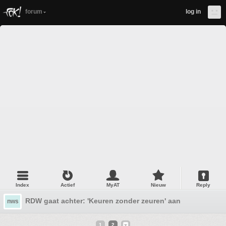
forum
log in
Index
Actief
MyAT
Nieuw
Reply
RDW gaat achter: 'Keuren zonder zeuren' aan
nws
1
2