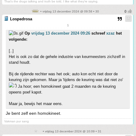
That's the drugs talking and truth be told, I like what they're saying.
• vrijdag 13 december 2024 @ 09:58 • 30
Lospedrosa
$
Op
vrijdag 13 december 2024 09:26
schreef
xzaz
het
volgende:
[..]
Het is ook zo dat de gehele industrie van keurmeesters zichzelf in
stand houdt.
Bij de rijdende rechter was het ook; auto kon echt niet door de
keuring zijn gekomen. Maar ja 'tijdens de keuring was dat niet zo'
Ja hoor; een homokineet gaat 2 maanden na de keuring
opeens poef kapot.
Maar ja, bewijs het maar eens.
Je bent zelf een homokineet.
Vakman pur sang
• vrijdag 13 december 2024 @ 10:09 • 31