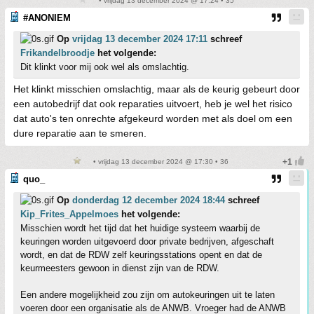
• vrijdag 13 december 2024 @ 17:24 • 35
#ANONIEM
Op
vrijdag 13 december 2024 17:11
schreef
Frikandelbroodje
het volgende:
Dit klinkt voor mij ook wel als omslachtig.
Het klinkt misschien omslachtig, maar als de keurig gebeurt door
een autobedrijf dat ook reparaties uitvoert, heb je wel het risico
dat auto's ten onrechte afgekeurd worden met als doel om een
dure reparatie aan te smeren.
• vrijdag 13 december 2024 @ 17:30 • 36
quo_
Op
donderdag 12 december 2024 18:44
schreef
Kip_Frites_Appelmoes
het volgende:
Misschien wordt het tijd dat het huidige systeem waarbij de
keuringen worden uitgevoerd door private bedrijven, afgeschaft
wordt, en dat de RDW zelf keuringsstations opent en dat de
keurmeesters gewoon in dienst zijn van de RDW.
Een andere mogelijkheid zou zijn om autokeuringen uit te laten
voeren door een organisatie als de ANWB. Vroeger had de ANWB