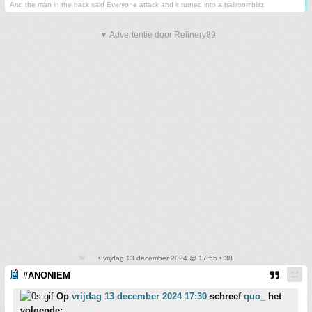
And the man in the back said Everyone attack and it turned into a ballroomblitz
▼ Advertentie door Refinery89
• vrijdag 13 december 2024 @ 17:55 • 38
#ANONIEM
Op
vrijdag 13 december 2024 17:30
schreef
quo_
het
volgende: