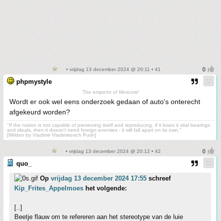
• vrijdag 13 december 2024 @ 20:11 • 41
phpmystyle
The emperor of Moscow!
Wordt er ook wel eens onderzoek gedaan of auto's onterecht
afgekeurd worden?
"If the nation is not capable of preserving itself and reproducing, if it loses it vital bearings
and ideals, then it doesn't need foreign enemies - it will fall apart on its own."
[Written by Vladimir Vladimirovich Putin]
• vrijdag 13 december 2024 @ 20:12 • 42
quo_
Op
vrijdag 13 december 2024 17:55
schreef
Kip_Frites_Appelmoes
het volgende:
[..]
Beetje flauw om te refereren aan het stereotype van de luie