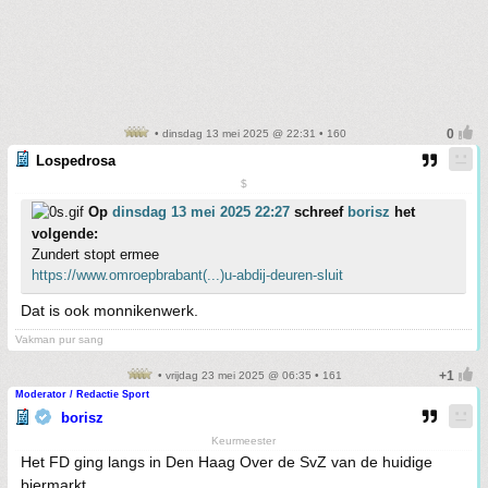
• dinsdag 13 mei 2025 @ 22:31 • 160
Lospedrosa
$
Op
dinsdag 13 mei 2025 22:27
schreef
borisz
het
volgende:
Zundert stopt ermee
https://www.omroepbrabant(...)u-abdij-deuren-sluit
Dat is ook monnikenwerk.
Vakman pur sang
• vrijdag 23 mei 2025 @ 06:35 • 161
Moderator / Redactie Sport
borisz
Keurmeester
Het FD ging langs in Den Haag Over de SvZ van de huidige
biermarkt