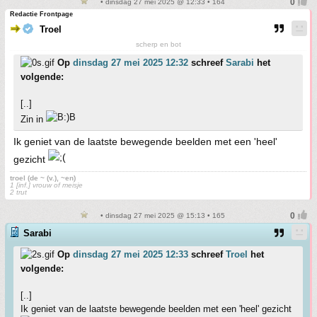
• dinsdag 27 mei 2025 @ 12:33 • 164
Redactie Frontpage
Troel
scherp en bot
Op
dinsdag 27 mei 2025 12:32
schreef
Sarabi
het
volgende:
[..]
Zin in
Ik geniet van de laatste bewegende beelden met een 'heel'
gezicht
troel (de ~ (v.), ~en)
1 [inf.] vrouw of meisje
2 trut
• dinsdag 27 mei 2025 @ 15:13 • 165
Sarabi
Op
dinsdag 27 mei 2025 12:33
schreef
Troel
het
volgende:
[..]
Ik geniet van de laatste bewegende beelden met een 'heel' gezicht