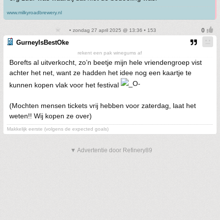
www.milkyroadbrewery.nl
• zondag 27 april 2025 @ 13:36 • 153
GurneyIsBestOke
rekent een pak winegums af
Borefts al uitverkocht, zo’n beetje mijn hele vriendengroep vist
achter het net, want ze hadden het idee nog een kaartje te
kunnen kopen vlak voor het festival
(Mochten mensen tickets vrij hebben voor zaterdag, laat het
weten!! Wij kopen ze over)
Makkelijk eerste (volgens de expected goals)
▼ Advertentie door Refinery89