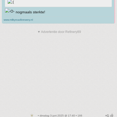
nogmaals sterkte!
www.milkyroadbrewery.nl
▼ Advertentie door Refinery89
• dinsdag 3 juni 2025 @ 17:40 • 166