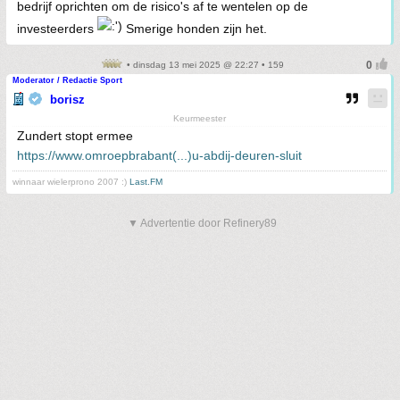
bedrijf oprichten om de risico's af te wentelen op de
investeerders
Smerige honden zijn het.
• dinsdag 13 mei 2025 @ 22:27 • 159
Moderator / Redactie Sport
borisz
Keurmeester
Zundert stopt ermee
https://www.omroepbrabant(...)u-abdij-deuren-sluit
winnaar wielerprono 2007 :)
Last.FM
▼ Advertentie door Refinery89