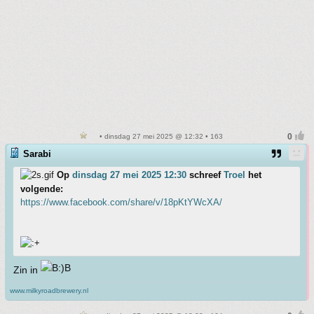
• dinsdag 27 mei 2025 @ 12:32 • 163
Sarabi
Op
dinsdag 27 mei 2025 12:30
schreef
Troel
het
volgende:
https://www.facebook.com/share/v/18pKtYWcXA/
Zin in
www.milkyroadbrewery.nl