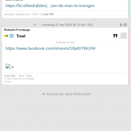
https://fd.nl/bedrijfslev(...)an-de-man-te-brengen
winnaar wielerprono 2007 :)
Last.FM
• dinsdag 27 mei 2025 @ 12:30 • 162
Redactie Frontpage
Troel
scherp en bot
https://www.facebook.com/share/v/18pKtYWcXA/
troel (de ~ (v.), ~en)
1 [inf.] vrouw of meisje
2 trut
▼ Advertentie door Refinery89