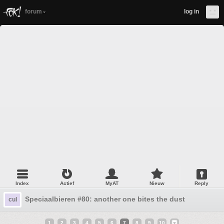
forum
log in
Index
Actief
MyAT
Nieuw
Reply
Speciaalbieren #80: another one bites the dust
cul
1
2
3
4
5
6
7
8
9
10