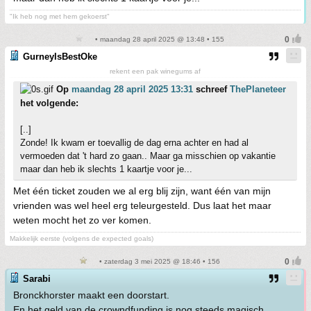
"Ik heb nog met hem gekoerst"
• maandag 28 april 2025 @ 13:48 • 155
GurneyIsBestOke
rekent een pak winegums af
Op
maandag 28 april 2025 13:31
schreef
ThePlaneteer
het volgende:
[..]
Zonde! Ik kwam er toevallig de dag erna achter en had al
vermoeden dat 't hard zo gaan.. Maar ga misschien op vakantie
maar dan heb ik slechts 1 kaartje voor je...
Met één ticket zouden we al erg blij zijn, want één van mijn
vrienden was wel heel erg teleurgesteld. Dus laat het maar
weten mocht het zo ver komen.
Makkelijk eerste (volgens de expected goals)
• zaterdag 3 mei 2025 @ 18:46 • 156
Sarabi
Bronckhorster maakt een doorstart.
En het geld van de crowndfunding is nog steeds magisch