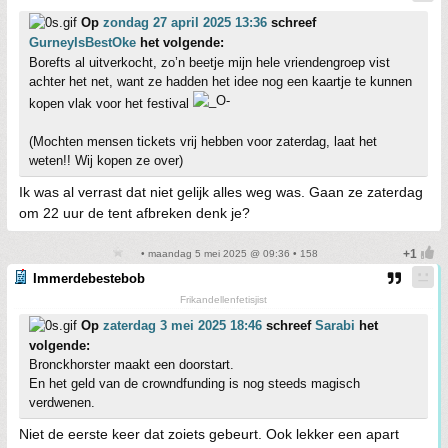
Op
zondag 27 april 2025 13:36
schreef
GurneyIsBestOke
het volgende:
Borefts al uitverkocht, zo’n beetje mijn hele vriendengroep vist
achter het net, want ze hadden het idee nog een kaartje te kunnen
kopen vlak voor het festival
(Mochten mensen tickets vrij hebben voor zaterdag, laat het
weten!! Wij kopen ze over)
Ik was al verrast dat niet gelijk alles weg was. Gaan ze zaterdag
om 22 uur de tent afbreken denk je?
• maandag 5 mei 2025 @ 09:36 • 158
Immerdebestebob
Frikandellenfetisjist
Op
zaterdag 3 mei 2025 18:46
schreef
Sarabi
het
volgende:
Bronckhorster maakt een doorstart.
En het geld van de crowndfunding is nog steeds magisch
verdwenen.
Niet de eerste keer dat zoiets gebeurt. Ook lekker een apart