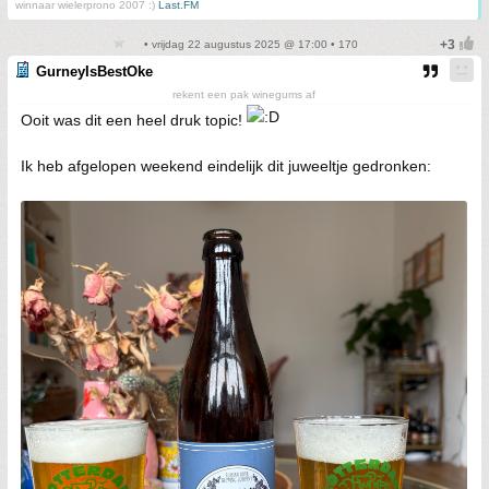
winnaar wielerprono 2007 :)
Last.FM
• vrijdag 22 augustus 2025 @ 17:00 • 170
GurneyIsBestOke
rekent een pak winegums af
Ooit was dit een heel druk topic!
Ik heb afgelopen weekend eindelijk dit juweeltje gedronken: