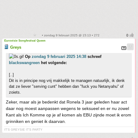
• zondag 9 februari 2025 @ 15:13 • 272
Eurovisie Songfestival Queen
Greys
Op
zondag 9 februari 2025 14:38
schreef
blackswangreen
het volgende:
[..]
Dit is in principe nog vrij makkelijk te managen natuurlijk, ik denk
dat ze liever "serving cunt" hebben dan "fuck you Netanyahu" of
zoiets.
Zeker, maar als je bedenkt dat Ronela 3 jaar geleden haar act
daar nog moest aanpassen wegens te seksueel en er nu zowel
Kant als Ich Komme op je af komen als EBU zijnde moet ik erom
grinniken en geniet ik daarvan.
IT'S GREYSIE IT'S PARTY