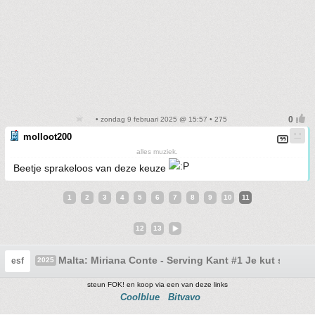
• zondag 9 februari 2025 @ 15:57 • 275
molloot200
alles muziek.
Beetje sprakeloos van deze keuze
1
2
3
4
5
6
7
8
9
10
11
12
13
Malta: Miriana Conte - Serving Kant #1 Je kut servere
esf
2025
steun FOK! en koop via een van deze links
Coolblue
Bitvavo