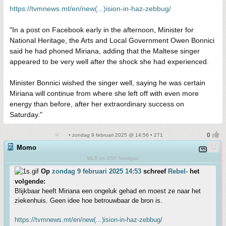
https://tvmnews.mt/en/new(...)ision-in-haz-zebbug/
"In a post on Facebook early in the afternoon, Minister for
National Heritage, the Arts and Local Government Owen Bonnici
said he had phoned Miriana, adding that the Maltese singer
appeared to be very well after the shock she had experienced.
Minister Bonnici wished the singer well, saying he was certain
Miriana will continue from where she left off with even more
energy than before, after her extraordinary success on
Saturday."
• zondag 9 februari 2025 @ 14:56 • 271
Momo
WLR en ESF hooligan
Op
zondag 9 februari 2025 14:53
schreef
Rebel-
het
volgende:
Blijkbaar heeft Miriana een ongeluk gehad en moest ze naar het
ziekenhuis. Geen idee hoe betrouwbaar de bron is.
https://tvmnews.mt/en/new(...)ision-in-haz-zebbug/