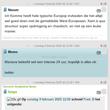
• zondag 9 februari 2025 @ 12:42 • 257
Nexum
Ich Komme heeft hele typische Europop invloeden die het altijd
wel goed doen met de gemiddelde West-Europeaan, Kant is qua
structuur super opdringerig en chaotisch, en niet op een leuke
manier.
freedom comes when you learn to let go, creation comes when you learn to say no.
• zondag 9 februari 2025 @ 12:56 • 258
Momo
WLR en ESF hooligan
Mariana beleefd wel een intense 24 uur, hopelijk is alles ok.
twitter
• zondag 9 februari 2025 @ 13:18 • 259
Eurovisie Songfestival Queen
Greys
Op
zondag 9 februari 2025 12:20
schreef
Fred_B
het
volgende: