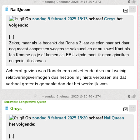
• zondag 9 februari 2025 @ 15:20 • 273
NailQueen
Op
zondag 9 februari 2025 15:13
schreef
Greys
het
volgende:
[..]
Zeker, maar als je bedenkt dat Ronela 3 jaar geleden haar act daar
nog moest aanpassen wegens te seksueel en er nu zowel Kant als
Ich Komme op je af komen als EBU zijnde moet ik erom grinniken
en geniet ik daarvan.
Achteraf gezien was Ronela een ontzettende diva met weinig
relativeringsvermogen dus het zou mij niets verbazen als dat
verhaal groter is gemaakt dan dat het werkelijk was.
• zondag 9 februari 2025 @ 15:46 • 274
Eurovisie Songfestival Queen
Greys
Op
zondag 9 februari 2025 15:20
schreef
NailQueen
het volgende:
[..]