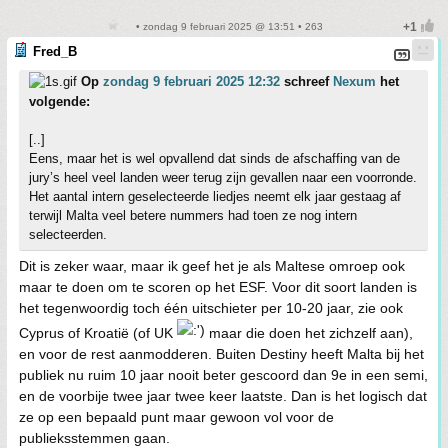
• zondag 9 februari 2025 @ 13:51 • 263
Fred_B
Op
zondag 9 februari 2025 12:32
schreef
Nexum
het
volgende:
[..]
Eens, maar het is wel opvallend dat sinds de afschaffing van de
jury’s heel veel landen weer terug zijn gevallen naar een voorronde.
Het aantal intern geselecteerde liedjes neemt elk jaar gestaag af
terwijl Malta veel betere nummers had toen ze nog intern
selecteerden.
Dit is zeker waar, maar ik geef het je als Maltese omroep ook
maar te doen om te scoren op het ESF. Voor dit soort landen is
het tegenwoordig toch één uitschieter per 10-20 jaar, zie ook
Cyprus of Kroatië (of UK
maar die doen het zichzelf aan),
en voor de rest aanmodderen. Buiten Destiny heeft Malta bij het
publiek nu ruim 10 jaar nooit beter gescoord dan 9e in een semi,
en de voorbije twee jaar twee keer laatste. Dan is het logisch dat
ze op een bepaald punt maar gewoon vol voor de
publieksstemmen gaan.