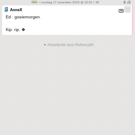
• zondag 17 november 2024 @ 10:52 • 36
AnneX
Ed : goeiemorgen.
Kip: rip. 🍀
▼ Advertentie door Refinery89