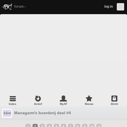
forum
log in
Index
Actief
MyAT
Nieuw
Dicht
Managarm's boerderij deel #4
k&w
1
2
3
4
5
6
7
8
9
10
11