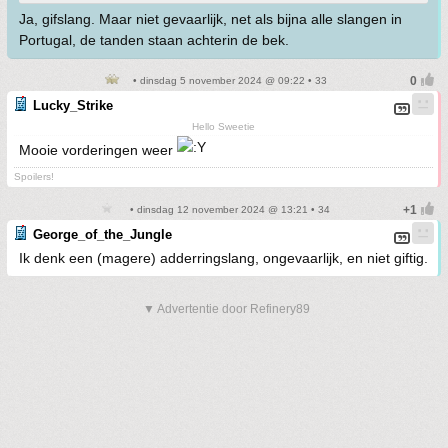
Ja, gifslang. Maar niet gevaarlijk, net als bijna alle slangen in
Portugal, de tanden staan achterin de bek.
• dinsdag 5 november 2024 @ 09:22 • 33
Lucky_Strike
Hello Sweetie
Mooie vorderingen weer
Spoilers!
• dinsdag 12 november 2024 @ 13:21 • 34
George_of_the_Jungle
Ik denk een (magere) adderringslang, ongevaarlijk, en niet giftig.
▼ Advertentie door Refinery89