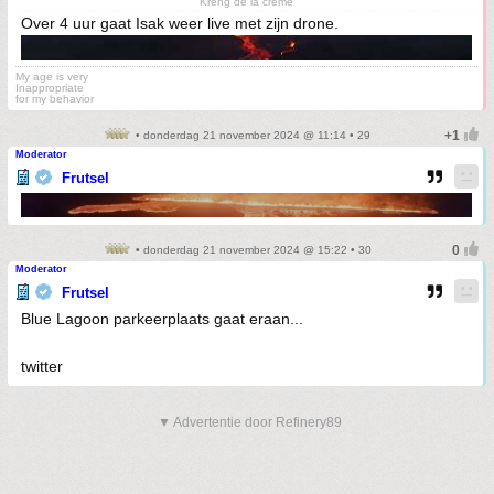
Kreng de la crème
Over 4 uur gaat Isak weer live met zijn drone.
My age is very
Inappropriate
for my behavior
• donderdag 21 november 2024 @ 11:14 • 29
Moderator
Frutsel
• donderdag 21 november 2024 @ 15:22 • 30
Moderator
Frutsel
Blue Lagoon parkeerplaats gaat eraan...
twitter
▼ Advertentie door Refinery89