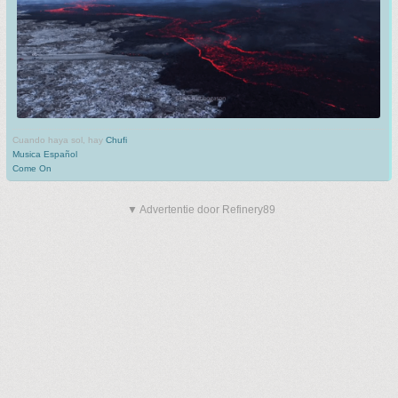
Cuando haya sol, hay
Chufi
Musica Español
Come On
▼ Advertentie door Refinery89