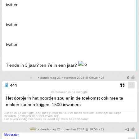
twitter
twitter
twitter
Tiende in 3 jaar? :en 7e in een jaar?
• donderdag 21 november 2024 @ 09:36 • 26
444
Verdronken in de menigte
Het dorpje in het noorden zou er in de toekomst ook mee te
maken kunnen krijgen. 1500 inwoners.
Alleen in de menigte, een mes in mijn hand. Het bloed stroomt, ontsnapt uit diepe
wonden, geslagen door het leven zelf.
Het leven eindigt wanneer de dood zijn werk heeft voltooid.
• donderdag 21 november 2024 @ 10:56 • 27
Moderator