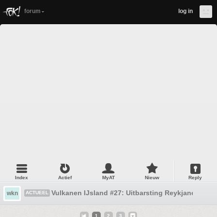
forum
log in
Index
Actief
MyAT
Nieuw
Reply
Vulkanen IJsland #27: Uitbarsting Reykjanes
wkn
ACTUEEL
1
2
3