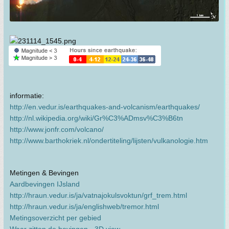
informatie:
http://en.vedur.is/earthquakes-and-volcanism/earthquakes/
http://nl.wikipedia.org/wiki/Gr%C3%ADmsv%C3%B6tn
http://www.jonfr.com/volcano/
http://www.barthokriek.nl/ondertiteling/lijsten/vulkanologie.htm
Metingen & Bevingen
Aardbevingen IJsland
http://hraun.vedur.is/ja/vatnajokulsvoktun/grf_trem.html
http://hraun.vedur.is/ja/englishweb/tremor.html
Metingsoverzicht per gebied
Waar zitten de bevingen - 3D view