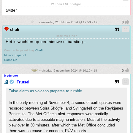
WLR en ESF hooligan
twitter
• maandag 21 oktober 2024 @ 19:53 • 17
chufi
Hace frio o no?
Het is wachten op een nieuwe uitbarsting ...
Cuando haya sol, hay
Chufi
Musica Español
Come On
• dinsdag 5 november 2024 @ 10:10 • 18
Moderator
Frutsel
False alarm as volcano prepares to rumble
In the early morning of November 4, a series of earthquakes were
recorded between Stóra Skógfell and Sýlingarfell on the Reykjanes
Peninsula. The Met Office’s alert responses were partially
activated due to a possible magma intrusion. Most of the activity
blew over in 30 minutes, after which the Met Office concluded
there was no cause for concern, RÚV reports.