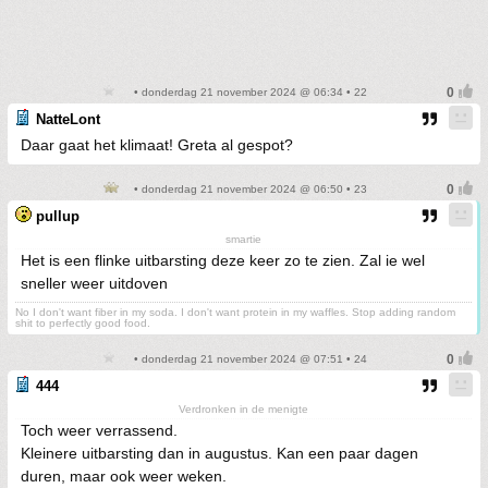
• donderdag 21 november 2024 @ 06:34 • 22
NatteLont
Daar gaat het klimaat! Greta al gespot?
• donderdag 21 november 2024 @ 06:50 • 23
pullup
smartie
Het is een flinke uitbarsting deze keer zo te zien. Zal ie wel
sneller weer uitdoven
No I don't want fiber in my soda. I don't want protein in my waffles. Stop adding random
shit to perfectly good food.
• donderdag 21 november 2024 @ 07:51 • 24
444
Verdronken in de menigte
Toch weer verrassend.
Kleinere uitbarsting dan in augustus. Kan een paar dagen
duren, maar ook weer weken.