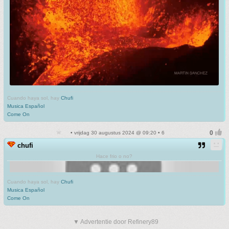
Cuando haya sol, hay
Chufi
Musica Español
Come On
• vrijdag 30 augustus 2024 @ 09:20 • 6
chufi
Hace frio o no?
Cuando haya sol, hay
Chufi
Musica Español
Come On
▼ Advertentie door Refinery89