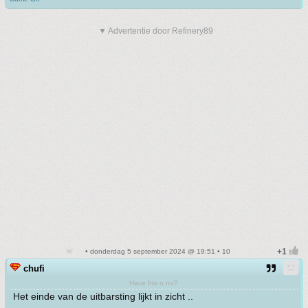
▼ Advertentie door Refinery89
• donderdag 5 september 2024 @ 19:51 • 10
chufi
Hace frio o no?
Het einde van de uitbarsting lijkt in zicht ..