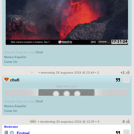
Cuando haya sol, hay
Chufi
Musica Español
Come On
• woensdag 28 augustus 2024 @ 23:49 • 2
chufi
Hace frio o no?
Cuando haya sol, hay
Chufi
Musica Español
Come On
• donderdag 29 augustus 2024 @ 12:35 • 3
Moderator
Frutsel