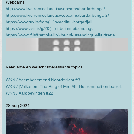
Webcams:
http://www.livefromiceland.is/webcams/bardarbunga/
http://www.livefromiceland.is/webcams/bardarbunga-2/
https://www.ruv.is/frett/(...)svaedinu-borgarfjall
https://www.visir.is/g/20(...)-i-beinni-utsendingu
https://www.vf.is/frettir/keilir-i-beinni-utsendingu-vikurfretta
Relevante en wellicht interessante topics:
WKN / Adembenemend Noorderlicht #3
WKN / [Vulkanen] The Ring of Fire #8: Het rommelt en borrelt
WKN / Aardbevingen #22
28 aug 2024: