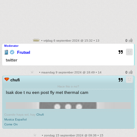
• vrijdag 6 september 2024 @ 15:32 • 13
Moderator
Frutsel
twitter
• maandag 9 september 2024 @ 18:49 • 14
chufi
Hace frio o no?
Isak doe t nu een post fly met thermal cam
Cuando haya sol, hay
Chufi
Musica Español
Come On
• zondag 15 september 2024 @ 09:36 • 15