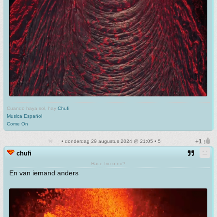
Cuando haya sol, hay
Chufi
Musica Español
Come On
• donderdag 29 augustus 2024 @ 21:05 • 5
chufi
Hace frio o no?
En van iemand anders