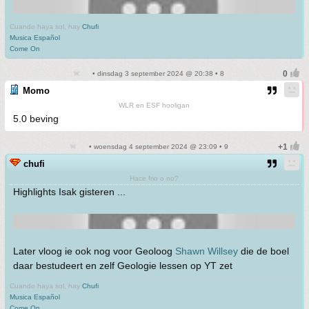
Cuando haya sol, hay
Chufi
Musica Español
Come On
• dinsdag 3 september 2024 @ 20:38 • 8
Momo
WLR en ESF hooligan
5.0 beving
• woensdag 4 september 2024 @ 23:09 • 9
chufi
Hace frio o no?
Highlights Isak gisteren ...
Later vloog ie ook nog voor Geoloog
Shawn Willsey
die de boel
daar bestudeert en zelf Geologie lessen op YT zet
Cuando haya sol, hay
Chufi
Musica Español
Come On