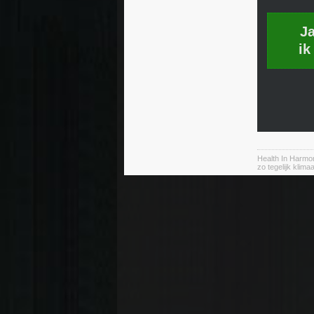
J
ik
Health In Harmo
zo tegelijk klim