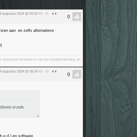
4 augustus 2024 @ 09:10
:59
#2
nzen aan. en zelfs alternatieve
d.
n duurzame inkomens in ruil voor bosbescherming, en
4 augustus 2024 @ 09:24
:45
#3
00mAh of zelfs
h e.d.) en software.