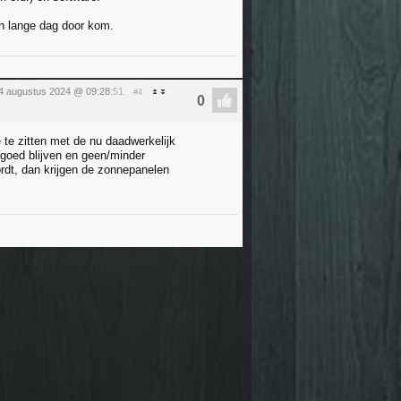
n lange dag door kom.
4 augustus 2024 @ 09:28
:51
#4
e te zitten met de nu daadwerkelijk
 goed blijven en geen/minder
rdt, dan krijgen de zonnepanelen