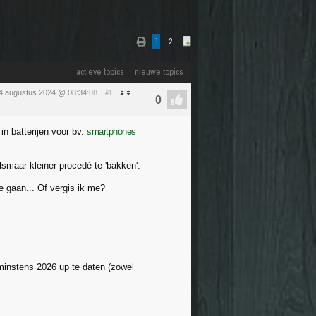
1
2
actieve topics
nieuwe topics
4 augustus 2024 @ 08:34
:08
#1
in batterijen voor bv.
smartphones
maar kleiner procedé te 'bakken'.
te gaan... Of vergis ik me?
minstens 2026 up te daten (zowel