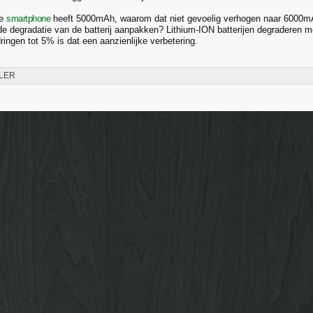
de
smartphone
heeft 5000mAh, waarom dat niet gevoelig verhogen naar 6000m
e degradatie van de batterij aanpakken? Lithium-ION batterijen degraderen m
ingen tot 5% is dat een aanzienlijke verbetering.
LER