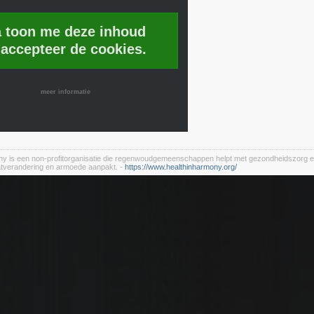
a toon me deze inhoud
 accepteer de cookies.
meer informatie
ny is een non-profitorganisatie die regenwoudgemeenschappen helpt met gezondheidszorg e
aatverandering en armoede aanpakt. -
https://www.healthinharmony.org/