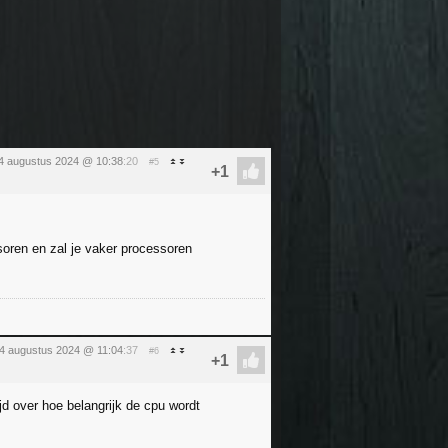
4 augustus 2024 @ 10:38
:20
#5
oren en zal je vaker processoren
4 augustus 2024 @ 11:04
:37
#6
jd over hoe belangrijk de cpu wordt