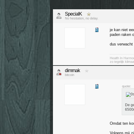
SpecialK
No hesitation, no delay.
je kan niet ee
paden raken 
dus verwacht n
Health In Harmo
zo tegelijk klim
dimmak
bitcoin
quote:
De g
6500
Omdat ten kos
Volgens mij z