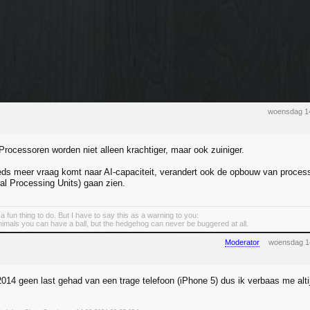
woensdag 1
 Processoren worden niet alleen krachtiger, maar ook zuiniger.
ds meer vraag komt naar AI-capaciteit, verandert ook de opbouw van process
l Processing Units) gaan zien.
s a fun thing to do. But I have to say this as a warning to you:
animals you can have a ball, but the hedgehog can never be buggered at all.
Moderator
woensdag 1
2014 geen last gehad van een trage telefoon (iPhone 5) dus ik verbaas me alti