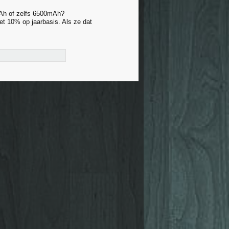
Ah of zelfs 6500mAh?
et 10% op jaarbasis. Als ze dat