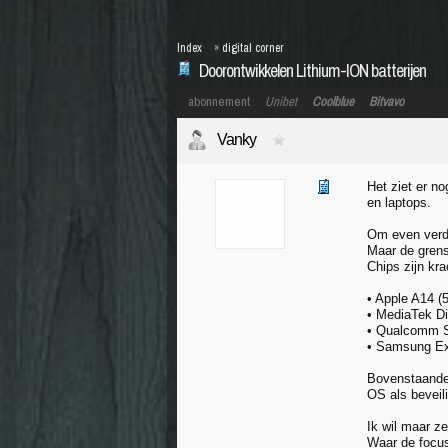
Index
»
digital corner
Doorontwikkelen Lithium-ION batterijen
abonnement
Unibet
Coolblue
Bitvavo
Vanky
Het ziet er no
en laptops.
Om even verde
Maar de grens 
Chips zijn kra
• Apple A14 (
• MediaTek Di
• Qualcomm S
• Samsung Ex
Bovenstaande 
OS als beveil
Ik wil maar z
Waar de focus 