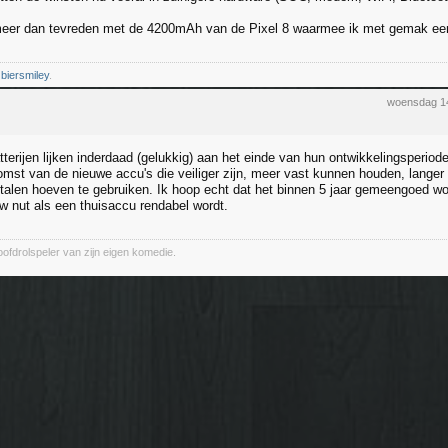
meer dan tevreden met de 4200mAh van de Pixel 8 waarmee ik met gemak ee
e
biersmiley
.
woensdag 1
tterijen lijken inderdaad (gelukkig) aan het einde van hun ontwikkelingsperiod
komst van de nieuwe accu's die veiliger zijn, meer vast kunnen houden, langer
talen hoeven te gebruiken. Ik hoop echt dat het binnen 5 jaar gemeengoed wo
w nut als een thuisaccu rendabel wordt.
oofdrolspeler van zijn eigen komedie.