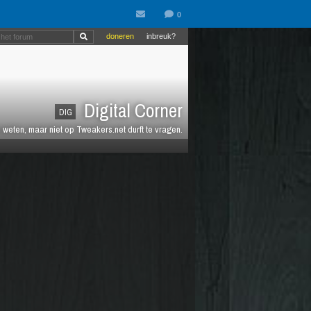
doneren
inbreuk?
Digital Corner
DIG
n weten, maar niet op Tweakers.net durft te vragen.