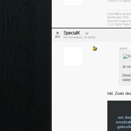
[ Bericht 1% gewij
Gerieflijke groe
Moderator DIG
Russell-suppor
🇺🇦 Fight Fight 
SpecialK
No hesitation, no delay.
quote:
Je ve
Omdat
vaker
Idd. Zoals de
om dez
noodzake
gebruik