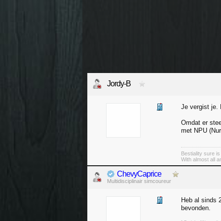
Jordy-B
Je vergist je.
Omdat er stee
met NPU (Nura
Bestiality sure i
With almost all 
ChevyCaprice
Multidisciplinair simcoureur
Heb al sinds 
bevonden.