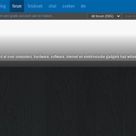
log
forum
fotoboek
chat
zoeken
dm
om een gratis account aan te maken
.
tijd al over computers, hardware, software, internet en elektronische gadgets had wille