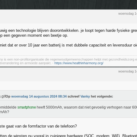
woensdag 1
uwig een technologie blijven doorontwikkelen. je loopt tegen harde fysieke gre
op een gegeven moment een beetje op.
iet dat er over 10 jaar een batterij is met dubbele capaciteit en levensduur oi
ny is een non-profitorganisatie die regenwoudgemeenschappen helpt met gezondheidszorg e
aatverandering en armoede aanpakt. -
https://www.healthinharmony.org/
woensdag 1
Op
woensdag 14 augustus 2024 08:34
schreef
Vanky
het volgende:
emiddelde
smartphone
heeft 5000mAh, waarom dat niet gevoelig verhogen naar 60
mAh?
te gaat van de formfactor van de telefoon?
itten de winsten nu vooral in zuinigere hardware (SOC, modem, WiFi, Bluetoot