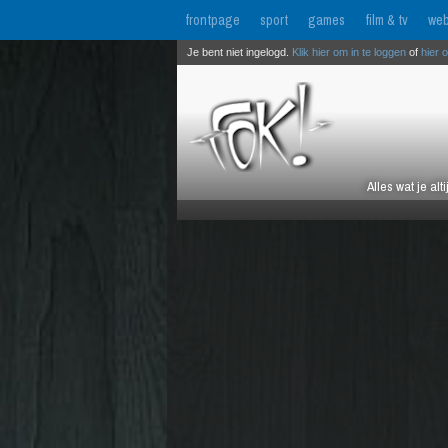
frontpage
sport
games
film & tv
web
Je bent niet ingelogd.
Klik hier om in te loggen
of
hier 
Alles wat je al