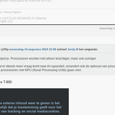
zigd door ChevyCaprice op 14-08-2024 20:37
:05
]
ten, ChevyCaprice
ter (LET'S GO GEORGE!) F1 Watcher
Fight! 🇺🇦
woensdag 1
Op
woensdag 14 augustus 2024 10:38
schreef
Jordy-B
het volgende:
rgist je. Processoren worden niet alleen krachtiger, maar ook zuiniger.
 er steeds meer vraag komt naar AI-capaciteit, verandert ook de opbouw van proc
 processoren met NPU (Nural Processing Units) gaan zien.
ze T-800:
e externe inhoud weer te geven is het
lijk dat je toestemming geeft voor het
 van tracking en social mediacookies.