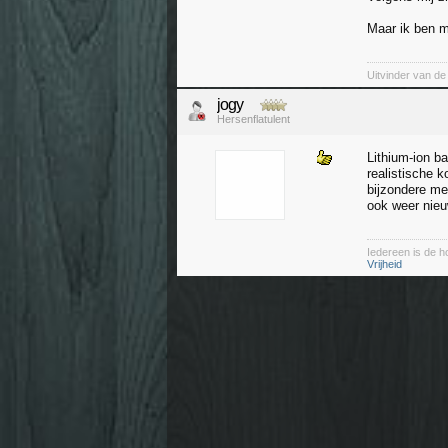
Maar ik ben 
Uitvinder van d
jogy
Hersenflatulent
Lithium-ion ba
realistische 
bijzondere me
ook weer nieu
Iedereen is de h
Vrijheid