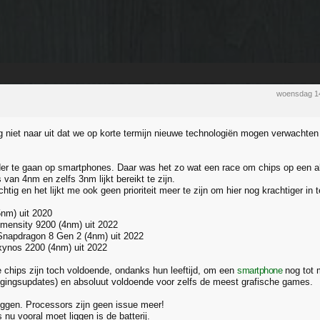
woensdag 1
g niet naar uit dat we op korte termijn nieuwe technologiën mogen verwachten 
r te gaan op smartphones. Daar was het zo wat een race om chips op een als
van 4nm en zelfs 3nm lijkt bereikt te zijn.
chtig en het lijkt me ook geen prioriteit meer te zijn om hier nog krachtiger in 
5nm) uit 2020
mensity 9200 (4nm) uit 2022
napdragon 8 Gen 2 (4nm) uit 2022
ynos 2200 (4nm) uit 2022
chips zijn toch voldoende, ondanks hun leeftijd, om een
smartphone
nog tot 
igingsupdates) en absoluut voldoende voor zelfs de meest grafische games.
eggen. Processors zijn geen issue meer!
nu vooral moet liggen is de batterij.