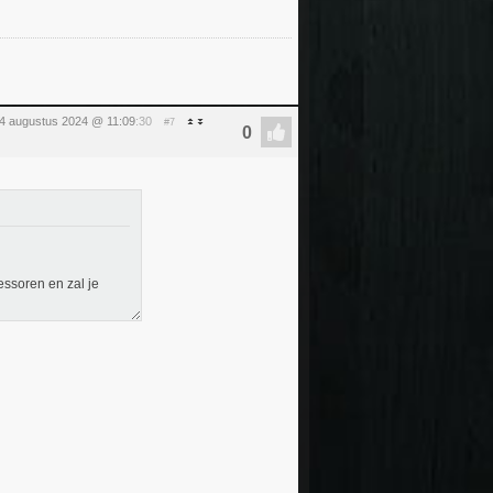
4 augustus 2024 @ 11:09
:30
#7
essoren en zal je