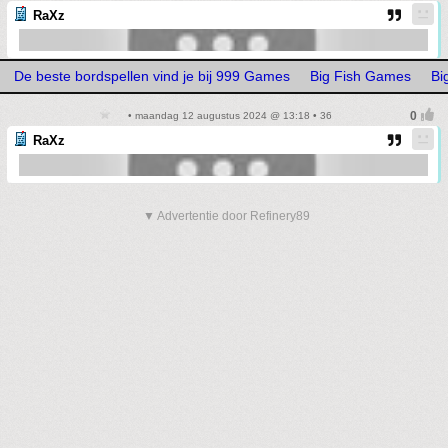
RaXz
De beste bordspellen vind je bij 999 Games
Big Fish Games
Bi
• maandag 12 augustus 2024 @ 13:18 • 36
RaXz
▼ Advertentie door Refinery89