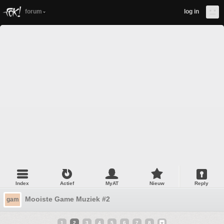
forum
log in
Index
Actief
MyAT
Nieuw
Reply
Mooiste Game Muziek #2
gam
1
2
3
4
5
6
7
8