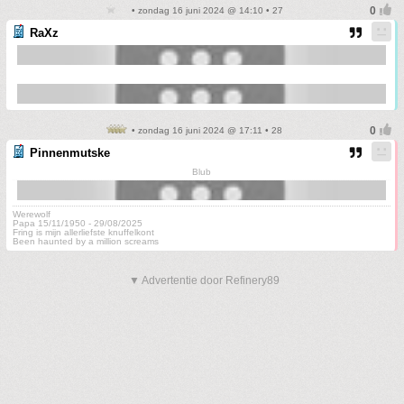
• zondag 16 juni 2024 @ 14:10 • 27
RaXz
• zondag 16 juni 2024 @ 17:11 • 28
Pinnenmutske
Blub
Werewolf
Papa 15/11/1950 - 29/08/2025
Fring is mijn allerliefste knuffelkont
Been haunted by a million screams
▼ Advertentie door Refinery89