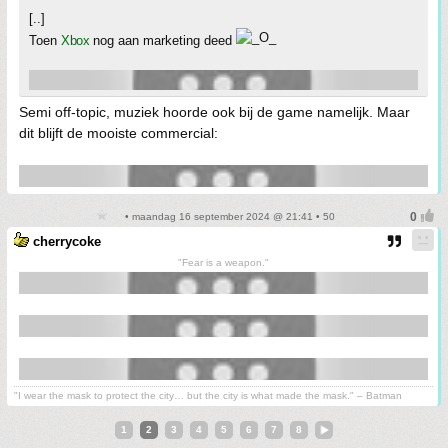
[..]
Toen
Xbox
nog aan marketing deed
Semi off-topic, muziek hoorde ook bij de game namelijk. Maar
dit blijft de mooiste commercial:
• maandag 16 september 2024 @ 21:41 • 50
cherrycoke
"Fear is a weapon."
"I wear the mask to protect the city… but the city is what made the mask." – Batman
1
2
3
4
5
6
7
8