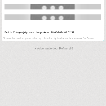
Bericht 43% gewijzigd door cherrycoke op 28-08-2024 01:52:57
"I wear the mask to protect the city… but the city is what made the mask." – Batman
▼ Advertentie door Refinery89