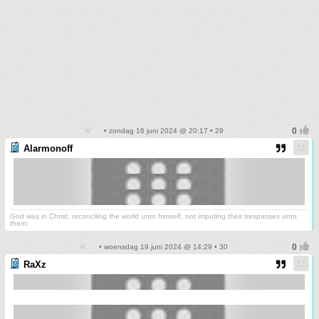
• zondag 16 juni 2024 @ 20:17 • 29
Alarmonoff
God was in Christ, reconciling the world unto himself, not imputing their trespasses unto
them;
• woensdag 19 juni 2024 @ 14:29 • 30
RaXz