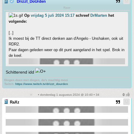
Drizzt_DoUrden
Rawr
Op
vrijdag 5 juli 2024 15:17
schreef
DrMarten
het
volgende:
[..]
Ik moest bij de TT direct denken aan d'Angelo - Unshaken, ook uit
RDR2.
Paar dagen geleden weer op dit punt aangeland in het spel. Brok in
de keel.
Schitterend idd
Dingen doen met dingen, da's machtig mooi
Twitch:
https://www.twitch.tv/drizzt_dourden
• donderdag 1 augustus 2024 @ 10:40 • 34
RaXz