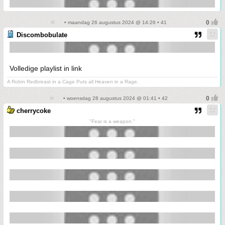
• maandag 26 augustus 2024 @ 14:26 • 41
Discombobulate
Volledige playlist in link
A Robin Redbreast in a Cage Puts all Heaven in a Rage.
• woensdag 28 augustus 2024 @ 01:41 • 42
cherrycoke
"Fear is a weapon."