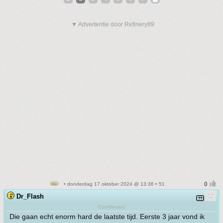
▼ Advertentie door Refinery89
• donderdag 17 oktober 2024 @ 13:36 • 51
Dr_Flash
CoinMeister
Die gaan echt enorm hard de laatste tijd. Eerste 3 jaar vond ik