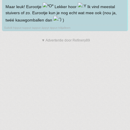
Maar leuk! Eurootje
Lekker hoor
Ik vind meestal
stuivers of zo. Eurootje kun je nog echt wat mee ook (nou ja,
twéé kauwgomballen dan
)
Salivili hipput tupput tapput äppyt tipput hilijalleen
▼ Advertentie door Refinery89