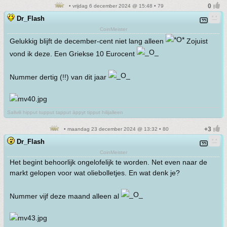
• vrijdag 6 december 2024 @ 15:48 • 79
Dr_Flash
CoinMeister
Gelukkig blijft de december-cent niet lang alleen
Zojuist
vond ik deze. Een Griekse 10 Eurocent
Nummer dertig (!!) van dit jaar
Salivili hipput tupput tapput äppyt tipput hilijalleen
• maandag 23 december 2024 @ 13:32 • 80
Dr_Flash
CoinMeister
Het begint behoorlijk ongelofelijk te worden. Net even naar de
markt gelopen voor wat oliebolletjes. En wat denk je?
Nummer vijf deze maand alleen al