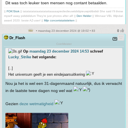
Dit was toch leuker toen mensen nog contant betaalden.
||
FOK!Stok
|| tatatatatataatatatattaaaaapiediedieuwtididipieuwpidibididi She said I'll throw
myself away pididididum They're just photos after all! ||
Den Helder
|| Winnaar VBL Wijndal-
award 2020: beste AZ-user! ||
Mijn concertstatistieken
||
• maandag 23 december 2024 @ 19:02 • 83
Dr_Flash
CoinMeister
Op
maandag 23 december 2024 14:53
schreef
Lucky_Strike
het volgende:
[..]
Het universum geeft je een eindejaarsuitkering
Nou ja het is wel een 31-dagenmaand natuurlijk, dus ik verwacht
in de laatste twee dagen nog wel wat
Gezien
deze wetmatigheid