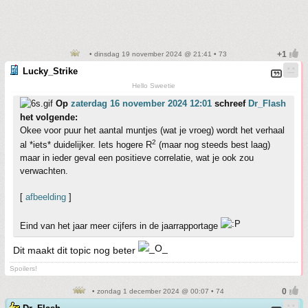
• dinsdag 19 november 2024 @ 21:41 • 73
Lucky_Strike
Hello Sweetie
Op
zaterdag 16 november 2024 12:01
schreef
Dr_Flash
het volgende:
Okee voor puur het aantal muntjes (wat je vroeg) wordt het verhaal
2
al *iets* duidelijker. Iets hogere R
(maar nog steeds best laag)
maar in ieder geval een positieve correlatie, wat je ook zou
verwachten.
[
afbeelding
]
Eind van het jaar meer cijfers in de jaarrapportage
Dit maakt dit topic nog beter
Spoilers!
• zondag 1 december 2024 @ 00:07 • 74