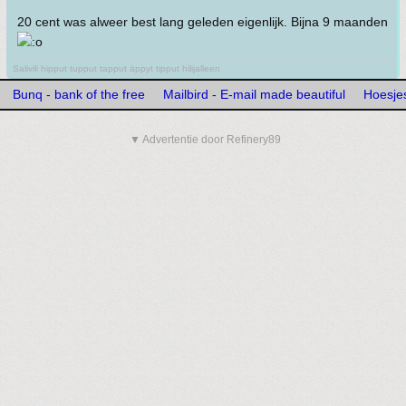
20 cent was alweer best lang geleden eigenlijk. Bijna 9 maanden
Salivili hipput tupput tapput äppyt tipput hilijalleen
Bunq - bank of the free
Mailbird - E-mail made beautiful
Hoesjes
▼ Advertentie door Refinery89