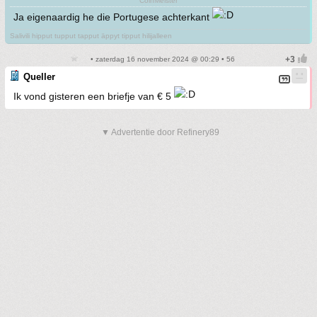
CoinMeister
Ja eigenaardig he die Portugese achterkant
Salivili hipput tupput tapput äppyt tipput hilijalleen
• zaterdag 16 november 2024 @ 00:29 • 56
Queller
Ik vond gisteren een briefje van € 5
▼ Advertentie door Refinery89