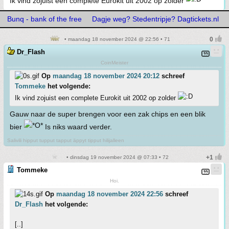
Ik vind zojuist een complete Eurokit uit 2002 op zolder
Bunq - bank of the free
Dagje weg? Stedentripje? Dagtickets.nl
• maandag 18 november 2024 @ 22:56 • 71
Dr_Flash
CoinMeister
Op
maandag 18 november 2024 20:12
schreef
Tommeke
het volgende:
Ik vind zojuist een complete Eurokit uit 2002 op zolder
Gauw naar de super brengen voor een zak chips en een blik
bier
Is niks waard verder.
Salivili hipput tupput tapput äppyt tipput hilijalleen
• dinsdag 19 november 2024 @ 07:33 • 72
Tommeke
Hoi.
Op
maandag 18 november 2024 22:56
schreef
Dr_Flash
het volgende:
[..]