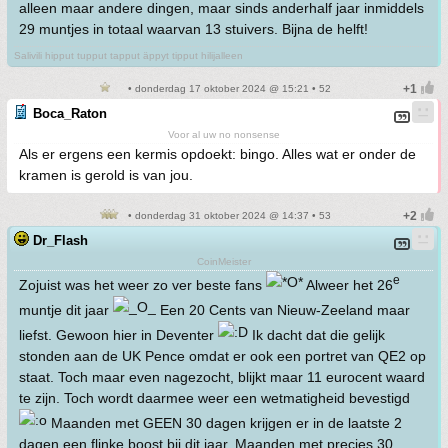
alleen maar andere dingen, maar sinds anderhalf jaar inmiddels
29 muntjes in totaal waarvan 13 stuivers. Bijna de helft!
Salivili hipput tupput tapput äppyt tipput hilijalleen
• donderdag 17 oktober 2024 @ 15:21 • 52
Boca_Raton
Voor al uw no nonsense
Als er ergens een kermis opdoekt: bingo. Alles wat er onder de
kramen is gerold is van jou.
• donderdag 31 oktober 2024 @ 14:37 • 53
Dr_Flash
CoinMeister
e
Zojuist was het weer zo ver beste fans
Alweer het 26
muntje dit jaar
Een 20 Cents van Nieuw-Zeeland maar
liefst. Gewoon hier in Deventer
Ik dacht dat die gelijk
stonden aan de UK Pence omdat er ook een portret van QE2 op
staat. Toch maar even nagezocht, blijkt maar 11 eurocent waard
te zijn. Toch wordt daarmee weer een wetmatigheid bevestigd
Maanden met GEEN 30 dagen krijgen er in de laatste 2
dagen een flinke boost bij dit jaar. Maanden met precies 30