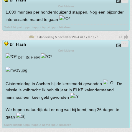
Dr_Flash
CoinMeister
1,099 muntjes per honderdduizend stappen. Nog een bijzonder
interessante maand te gaan
Salivili hipput tupput tapput äppyt tipput hilijalleen
• donderdag 5 december 2024 @ 17:07 • 75
Dr_Flash
CoinMeister
DIT IS HEM
Gistermiddag in Aachen bij de kerstmarkt gevonden
De
missie is volbracht: Ik heb dit jaar in ELKE kalendermaand
minimaal één keer geld gevonden
We hopen natuurlijk dat er nog wat bij komt, nog 26 dagen te
gaan
Salivili hipput tupput tapput äppyt tipput hilijalleen