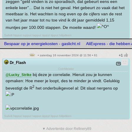
zeggen "geld vinden is zo sporadisch, dat gebeurt eens een
enkele keer"... Dat is niet het geval. Het gebeurt zo vaak dat het
meetbaar is. Het wachten is nog even op de cijfers van de rest
van het jaar maar tot nu toe vind ik dit jaar gemiddeld 1,15
muntjes per 100.000 stappen. De moeite waard!
Salivili hipput tupput tapput äppyt tipput hilijalleen
Bespaar op je energiekosten - gaslicht.nl
AliExpress - die hebben
• zaterdag 16 november 2024 @ 11:56 • 61
Dr_Flash
CoinMeister
bij deze je correlatie. Hieruit zou je kunnen
@Lucky_Strike
opmaken: Hoe meer je loopt, des te minder je vindt. Gelukkig
2
bevestigt de R
het onderbuikgevoel al: Dit slaat nergens op
Salivili hipput tupput tapput äppyt tipput hilijalleen
▼ Advertentie door Refinery89