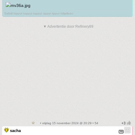
Salivili hipput tupput tapput äppyt tipput hilijalleen
▼ Advertentie door Refinery89
• vrijdag 15 november 2024 @ 20:29 • 54
sacha