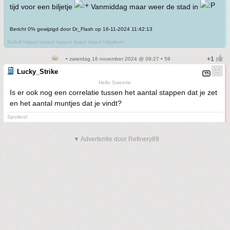
tijd voor een biljetje
Vanmiddag maar weer de stad in
Bericht 0% gewijzigd door Dr_Flash op 16-11-2024 11:42:13
Salivili hipput tupput tapput äppyt tipput hilijalleen
• zaterdag 16 november 2024 @ 09:27 • 59
Lucky_Strike
Hello Sweetie
Is er ook nog een correlatie tussen het aantal stappen dat je zet
en het aantal muntjes dat je vindt?
Spoilers!
▼ Advertentie door Refinery89