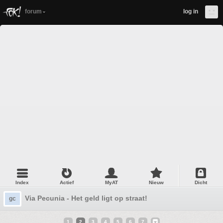
forum
log in
Index
Actief
MyAT
Nieuw
Dicht
Via Pecunia - Het geld ligt op straat!
gc
1
2
3
4
5
6
7