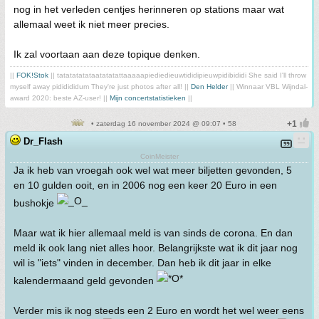
nog in het verleden centjes herinneren op stations maar wat
allemaal weet ik niet meer precies.
Ik zal voortaan aan deze topique denken.
||
FOK!Stok
|| tatatatatataatatatattaaaaapiediedieuwtididipieuwpidibididi She said I'll throw
myself away pididididum They're just photos after all! ||
Den Helder
|| Winnaar VBL Wijndal-
award 2020: beste AZ-user! ||
Mijn concertstatistieken
||
• zaterdag 16 november 2024 @ 09:07 • 58
Dr_Flash
CoinMeister
Ja ik heb van vroegah ook wel wat meer biljetten gevonden, 5
en 10 gulden ooit, en in 2006 nog een keer 20 Euro in een
bushokje
Maar wat ik hier allemaal meld is van sinds de corona. En dan
meld ik ook lang niet alles hoor. Belangrijkste wat ik dit jaar nog
wil is "iets" vinden in december. Dan heb ik dit jaar in elke
kalendermaand geld gevonden
Verder mis ik nog steeds een 2 Euro en wordt het wel weer eens