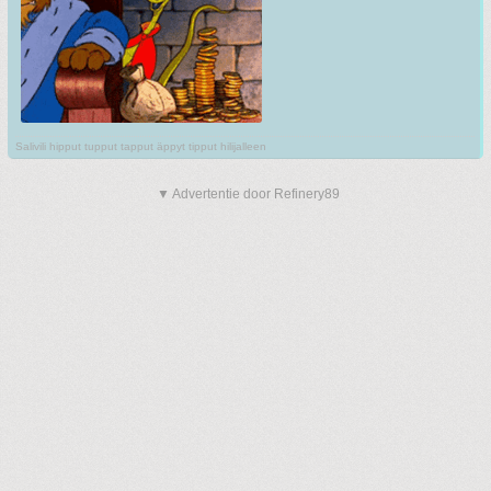
Salivili hipput tupput tapput äppyt tipput hilijalleen
▼ Advertentie door Refinery89