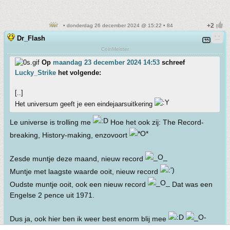
• donderdag 26 december 2024 @ 15:22 • 84
Dr_Flash
CoinMeister
Op
maandag 23 december 2024 14:53
schreef
Lucky_Strike
het volgende:
[..]
Het universum geeft je een eindejaarsuitkering
Le universe is trolling me
Hoe het ook zij: The Record-
breaking, History-making, enzovoort
Zesde muntje deze maand, nieuw record
Muntje met laagste waarde ooit, nieuw record
Oudste muntje ooit, ook een nieuw record
Dat was een
Engelse 2 pence uit 1971.
Dus ja, ook hier ben ik weer best enorm blij mee