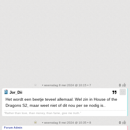
• woensdag 8 mei 2024 @ 10:15 • 7
Jor_Dii
Het wordt een beetje teveel allemaal. Wel zin in House of the
Dragons S2, maar weet niet of dit nou per se nodig is..
“Rather than love, than money, than fame, give me truth.”
• woensdag 8 mei 2024 @ 10:35 • 8
Forum Admin