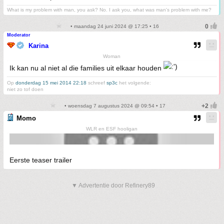
What is my problem with man, you ask? No. I ask you, what was man's problem with me?
• maandag 24 juni 2024 @ 17:25 • 16
Moderator
Karina
Woman
Ik kan nu al niet al die families uit elkaar houden
Op
donderdag 15 mei 2014 22:18
schreef
sp3c
het volgende:
niet zo tof doen
• woensdag 7 augustus 2024 @ 09:54 • 17
Momo
WLR en ESF hooligan
Eerste teaser trailer
▼ Advertentie door Refinery89