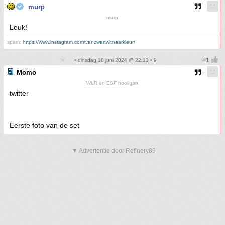
murp
murp
Leuk!
spam:
https://www.instagram.com/vanzwartwitnaarkleur/
• dinsdag 18 juni 2024 @ 22:13 • 9
Momo
WLR en ESF hooligan
twitter
Eerste foto van de set
▼ Advertentie door Refinery89