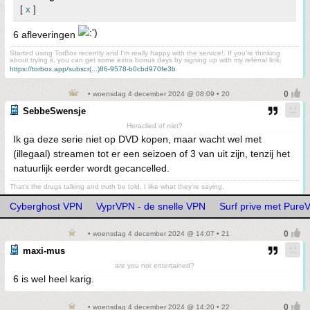
[
x
]
6 afleveringen
Started using TorBox recently and I'm really happy with the service!. If you're thinking
about trying it, you can get some extra bonus days by signing up with my referral link:
https://torbox.app/subscr(...)86-9578-b0cbd970fe3b
• woensdag 4 december 2024 @ 08:09 • 20
SebbeSwensje
Heraclied of niet?
Ik ga deze serie niet op DVD kopen, maar wacht wel met
(illegaal) streamen tot er een seizoen of 3 van uit zijn, tenzij het
natuurlijk eerder wordt gecancelled.
That's the drugs talking and truth be told, I like what they're saying.
Cyberghost VPN
VyprVPN - de snelle VPN
Surf prive met Pure
• woensdag 4 december 2024 @ 14:07 • 21
maxi-mus
are you not entertained?
6 is wel heel karig.
• woensdag 4 december 2024 @ 14:20 • 22