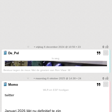
• vrijdag 6 december 2024 @ 10:50 • 23
De_Pel
Is weg.
Bestuur tegen de muur. Met de groeten van Ron Vlaar :W
• maandag 6 oktober 2025 @ 14:38 • 24
Momo
WLR en ESF hooligan
twitter
Januari 2026 lijkt nu definitief te zijn