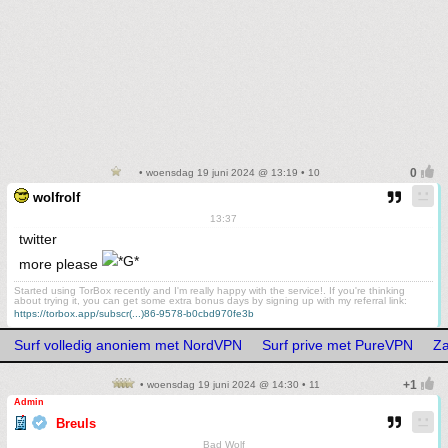
• woensdag 19 juni 2024 @ 13:19 • 10
wolfrolf
13:37
twitter
more please
Started using TorBox recently and I'm really happy with the service!. If you're thinking
about trying it, you can get some extra bonus days by signing up with my referral link:
https://torbox.app/subscr(...)86-9578-b0cbd970fe3b
Surf volledig anoniem met NordVPN
Surf prive met PureVPN
Za
• woensdag 19 juni 2024 @ 14:30 • 11
Admin
Breuls
Bad Wolf