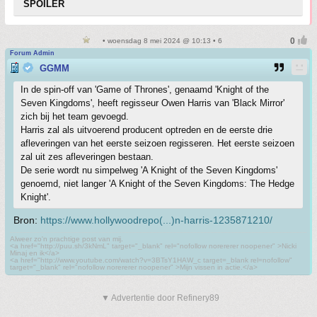
SPOILER
• woensdag 8 mei 2024 @ 10:13 • 6
Forum Admin
GGMM
In de spin-off van 'Game of Thrones', genaamd 'Knight of the
Seven Kingdoms', heeft regisseur Owen Harris van 'Black Mirror'
zich bij het team gevoegd.
Harris zal als uitvoerend producent optreden en de eerste drie
afleveringen van het eerste seizoen regisseren. Het eerste seizoen
zal uit zes afleveringen bestaan.
De serie wordt nu simpelweg 'A Knight of the Seven Kingdoms'
genoemd, niet langer 'A Knight of the Seven Kingdoms: The Hedge
Knight'.
Bron:
https://www.hollywoodrepo(...)n-harris-1235871210/
Alweer zo'n prachtige post van mij.
<a href="http://puu.sh/3kNmL" target="_blank" rel="nofollow norererer noopener" >Nicki
Minaj en ik</a>
<a href="http://www.youtube.com/watch?v=3BTsY1HAW_c target=_blank rel=nofollow"
target="_blank" rel="nofollow norererer noopener" >Mijn vissen in actie.</a>
▼ Advertentie door Refinery89