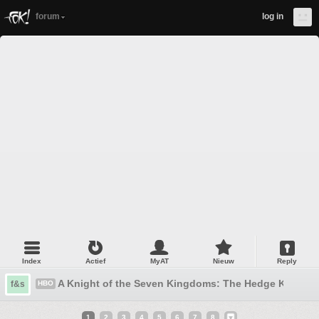
forum
log in
Index
Actief
MyAT
Nieuw
Reply
A Knight of the Seven Kingdoms: The Hedge Knight (
f&s
HBO
1
2
3
4
5
6
7
8