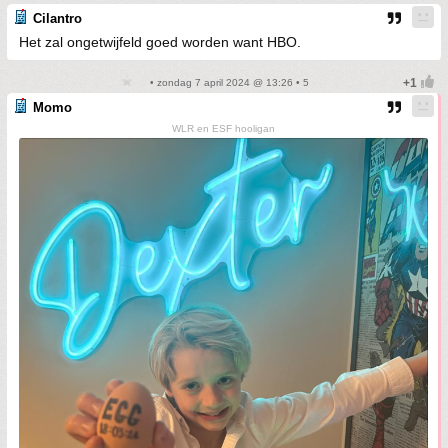
Cilantro
Het zal ongetwijfeld goed worden want HBO.
• zondag 7 april 2024 @ 13:26 • 5
Momo
WLR en ESF hooligan