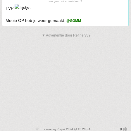
are you not entertained?
TVP
Mooie OP heb je weer gemaakt.
@GGMM
▼ Advertentie door Refinery89
• zondag 7 april 2024 @ 13:20 • 4