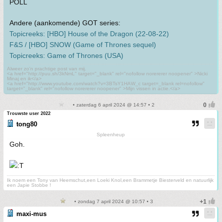
POLL
Andere (aankomende) GOT series:
Topicreeks: [HBO] House of the Dragon (22-08-22)
F&S / [HBO] SNOW (Game of Thrones sequel)
Topicreeks: Game of Thrones (USA)
Alweer zo'n prachtige post van mij.
<a href="http://puu.sh/3kNmL" target="_blank" rel="nofollow norererer noopener" >Nicki
Minaj en ik</a>
<a href="http://www.youtube.com/watch?v=3BTsY1HAW_c target=_blank rel=nofollow"
target="_blank" rel="nofollow norererer noopener" >Mijn vissen in actie.</a>
• zaterdag 6 april 2024 @ 14:57 • 2
Trouwste user 2022
tong80
Spleenheup
Goh.
Ik noem een Tony van Heemschut,een Loeki Knol,een Brammetje Biesterveld en natuurlijk
een Japie Stobbe !
• zondag 7 april 2024 @ 10:57 • 3
maxi-mus