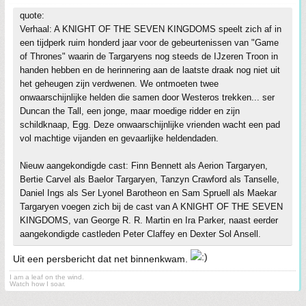
quote:
Verhaal: A KNIGHT OF THE SEVEN KINGDOMS speelt zich af in
een tijdperk ruim honderd jaar voor de gebeurtenissen van "Game
of Thrones" waarin de Targaryens nog steeds de IJzeren Troon in
handen hebben en de herinnering aan de laatste draak nog niet uit
het geheugen zijn verdwenen. We ontmoeten twee
onwaarschijnlijke helden die samen door Westeros trekken... ser
Duncan the Tall, een jonge, maar moedige ridder en zijn
schildknaap, Egg. Deze onwaarschijnlijke vrienden wacht een pad
vol machtige vijanden en gevaarlijke heldendaden.
Nieuw aangekondigde cast: Finn Bennett als Aerion Targaryen,
Bertie Carvel als Baelor Targaryen, Tanzyn Crawford als Tanselle,
Daniel Ings als Ser Lyonel Barotheon en Sam Spruell als Maekar
Targaryen voegen zich bij de cast van A KNIGHT OF THE SEVEN
KINGDOMS, van George R. R. Martin en Ira Parker, naast eerder
aangekondigde castleden Peter Claffey en Dexter Sol Ansell.
Uit een persbericht dat net binnenkwam.
I am a leaf on the wind.
Watch how I soar.