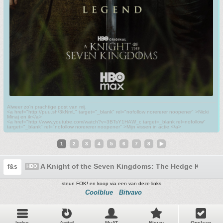
Alweer zo'n prachtige post van mij.
<a href="http://puu.sh/3kNmL" target="_blank" rel="nofollow norererer noopener" >Nicki
Minaj en ik</a>
<a href="http://www.youtube.com/watch?v=3BTsY1HAW_c target=_blank rel=nofollow"
target="_blank" rel="nofollow norererer noopener" >Mijn vissen in actie.</a>
1
2
3
4
5
6
7
8
A Knight of the Seven Kingdoms: The Hedge Knight (
f&s
HBO
steun FOK! en koop via een van deze links
Coolblue
Bitvavo
Index
Actief
MyAT
Nieuw
Opslaan