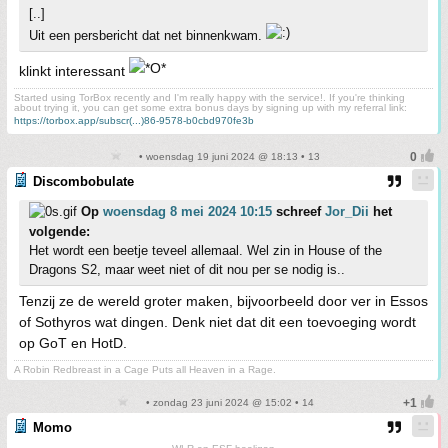
[..]
Uit een persbericht dat net binnenkwam.
klinkt interessant
Started using TorBox recently and I'm really happy with the service!. If you're thinking
about trying it, you can get some extra bonus days by signing up with my referral link:
https://torbox.app/subscr(...)86-9578-b0cbd970fe3b
• woensdag 19 juni 2024 @ 18:13 • 13
Discombobulate
Op
woensdag 8 mei 2024 10:15
schreef
Jor_Dii
het
volgende:
Het wordt een beetje teveel allemaal. Wel zin in House of the
Dragons S2, maar weet niet of dit nou per se nodig is..
Tenzij ze de wereld groter maken, bijvoorbeeld door ver in Essos
of Sothyros wat dingen. Denk niet dat dit een toevoeging wordt
op GoT en HotD.
A Robin Redbreast in a Cage Puts all Heaven in a Rage.
• zondag 23 juni 2024 @ 15:02 • 14
Momo