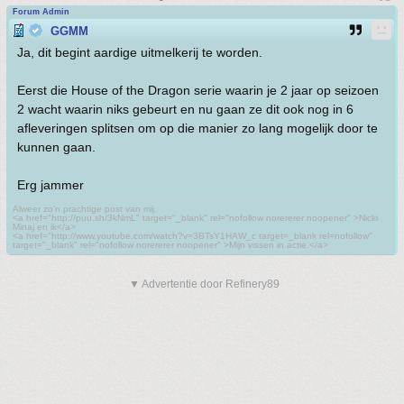
Forum Admin
GGMM
Ja, dit begint aardige uitmelkerij te worden.
Eerst die House of the Dragon serie waarin je 2 jaar op seizoen
2 wacht waarin niks gebeurt en nu gaan ze dit ook nog in 6
afleveringen splitsen om op die manier zo lang mogelijk door te
kunnen gaan.
Erg jammer
Alweer zo'n prachtige post van mij.
<a href="http://puu.sh/3kNmL" target="_blank" rel="nofollow norererer noopener" >Nicki
Minaj en ik</a>
<a href="http://www.youtube.com/watch?v=3BTsY1HAW_c target=_blank rel=nofollow"
target="_blank" rel="nofollow norererer noopener" >Mijn vissen in actie.</a>
▼ Advertentie door Refinery89