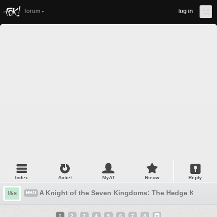
forum
log in
Index
Actief
MyAT
Nieuw
Reply
A Knight of the Seven Kingdoms: The Hedge Knight (
f&s
HBO
1
2
3
4
5
6
7
8