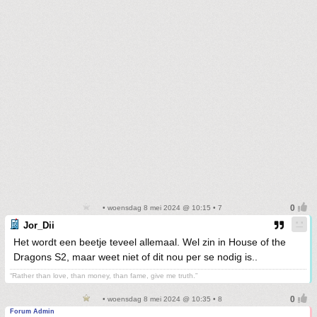
• woensdag 8 mei 2024 @ 10:15 • 7
Jor_Dii
Het wordt een beetje teveel allemaal. Wel zin in House of the
Dragons S2, maar weet niet of dit nou per se nodig is..
“Rather than love, than money, than fame, give me truth.”
• woensdag 8 mei 2024 @ 10:35 • 8
Forum Admin