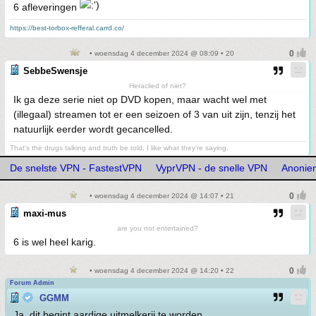
6 afleveringen
https://best-torbox-refferal.carrd.co/
• woensdag 4 december 2024 @ 08:09 • 20
SebbeSwensje
Heraclied of niet?
Ik ga deze serie niet op DVD kopen, maar wacht wel met
(illegaal) streamen tot er een seizoen of 3 van uit zijn, tenzij het
natuurlijk eerder wordt gecancelled.
That's the drugs talking and truth be told, I like what they're saying.
De snelste VPN - FastestVPN
VyprVPN - de snelle VPN
Anoniem
• woensdag 4 december 2024 @ 14:07 • 21
maxi-mus
are you not entertained?
6 is wel heel karig.
• woensdag 4 december 2024 @ 14:20 • 22
Forum Admin
GGMM
Ja, dit begint aardige uitmelkerij te worden.