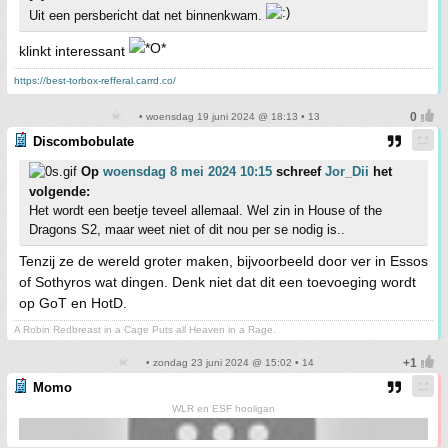
Uit een persbericht dat net binnenkwam.
klinkt interessant
https://best-torbox-refferal.carrd.co/
• woensdag 19 juni 2024 @ 18:13 • 13
Discombobulate
Op
woensdag 8 mei 2024 10:15
schreef
Jor_Dii
het
volgende:
Het wordt een beetje teveel allemaal. Wel zin in House of the
Dragons S2, maar weet niet of dit nou per se nodig is..
Tenzij ze de wereld groter maken, bijvoorbeeld door ver in Essos
of Sothyros wat dingen. Denk niet dat dit een toevoeging wordt
op GoT en HotD.
A Robin Redbreast in a Cage Puts all Heaven in a Rage.
• zondag 23 juni 2024 @ 15:02 • 14
Momo
WLR en ESF hooligan