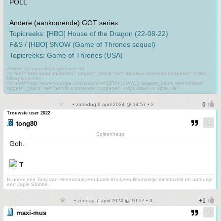
POLL
Andere (aankomende) GOT series:
Topicreeks: [HBO] House of the Dragon (22-08-22)
F&S / [HBO] SNOW (Game of Thrones sequel)
Topicreeks: Game of Thrones (USA)
Alweer zo'n prachtige post van mij.
<a href="http://puu.sh/3kNmL" target="_blank" rel="nofollow norererer noopener" >Nicki
Minaj en ik</a>
<a href="http://www.youtube.com/watch?v=3BTsY1HAW_c target=_blank rel=nofollow"
target="_blank" rel="nofollow norererer noopener" >Mijn vissen in actie.</a>
• zaterdag 6 april 2024 @ 14:57 • 2
Trouwste user 2022
tong80
Spleenheup
Goh.
Ik noem een Tony van Heemschut,een Loeki Knol,een Brammetje Biesterveld en natuurlijk
een Japie Stobbe !
• zondag 7 april 2024 @ 10:57 • 3
maxi-mus