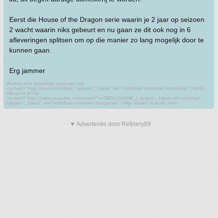
Eerst die House of the Dragon serie waarin je 2 jaar op seizoen
2 wacht waarin niks gebeurt en nu gaan ze dit ook nog in 6
afleveringen splitsen om op die manier zo lang mogelijk door te
kunnen gaan.
Erg jammer
Alweer zo'n prachtige post van mij.
<a href="http://puu.sh/3kNmL" target="_blank" rel="nofollow norererer noopener" >Nicki
Minaj en ik</a>
<a href="http://www.youtube.com/watch?v=3BTsY1HAW_c target=_blank rel=nofollow"
target="_blank" rel="nofollow norererer noopener" >Mijn vissen in actie.</a>
▼ Advertentie door Refinery89