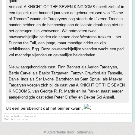
quote:
Verhaal: A KNIGHT OF THE SEVEN KINGDOMS speelt zich af in
een tijdperk ruim honderd jaar voor de gebeurtenissen van "Game
of Thrones" waarin de Targaryens nog steeds de IJzeren Troon in
handen hebben en de herinnering aan de laatste draak nog niet uit
het geheugen zijn verdwenen. We ontmoeten twee
onwaarschijnlijke helden die samen door Westeros trekken... ser
Duncan the Tall, een jonge, maar moedige ridder en zijn
schildknaap, Egg. Deze onwaarschijnlijke vrienden wacht een pad
vol machtige vijanden en gevaarlijke heldendaden.
Nieuw aangekondigde cast: Finn Bennett als Aerion Targaryen,
Bertie Carvel als Baelor Targaryen, Tanzyn Crawford als Tanselle,
Daniel Ings als Ser Lyonel Barotheon en Sam Spruell als Maekar
Targaryen voegen zich bij de cast van A KNIGHT OF THE SEVEN
KINGDOMS, van George R. R. Martin en Ira Parker, naast eerder
aangekondigde castleden Peter Claffey en Dexter Sol Ansell.
Uit een persbericht dat net binnenkwam.
I am a leaf on the wind.
Watch how I soar.
▼ Advertentie door Refinery89