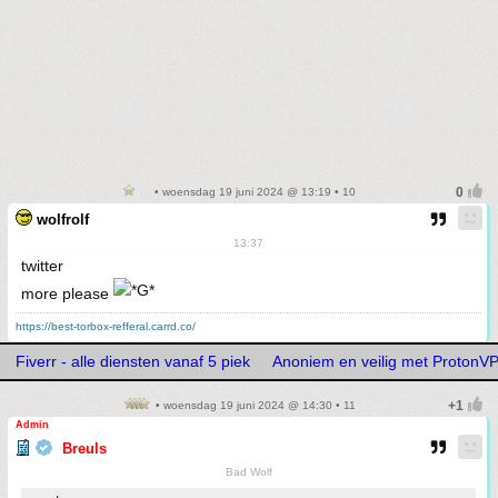
• woensdag 19 juni 2024 @ 13:19 • 10
wolfrolf
13:37
twitter
more please
https://best-torbox-refferal.carrd.co/
Fiverr - alle diensten vanaf 5 piek
Anoniem en veilig met ProtonV
• woensdag 19 juni 2024 @ 14:30 • 11
Admin
Breuls
Bad Wolf