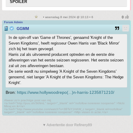
SPOILER
• woensdag 8 mei 2024 @ 10:13 • 6
Forum Admin
GGMM
In de spin-off van 'Game of Thrones', genaamd 'Knight of the
Seven Kingdoms', heeft regisseur Owen Harris van 'Black Mirror'
zich bij het team gevoegd.
Harris zal als uitvoerend producent optreden en de eerste drie
afleveringen van het eerste seizoen regisseren. Het eerste seizoen
zal uit zes afleveringen bestaan.
De serie wordt nu simpelweg 'A Knight of the Seven Kingdoms'
genoemd, niet langer 'A Knight of the Seven Kingdoms: The Hedge
Knight'.
Bron:
https://www.hollywoodrepo(...)n-harris-1235871210/
Alweer zo'n prachtige post van mij.
<a href="http://puu.sh/3kNmL" target="_blank" rel="nofollow norererer noopener" >Nicki
Minaj en ik</a>
<a href="http://www.youtube.com/watch?v=3BTsY1HAW_c target=_blank rel=nofollow"
target="_blank" rel="nofollow norererer noopener" >Mijn vissen in actie.</a>
▼ Advertentie door Refinery89