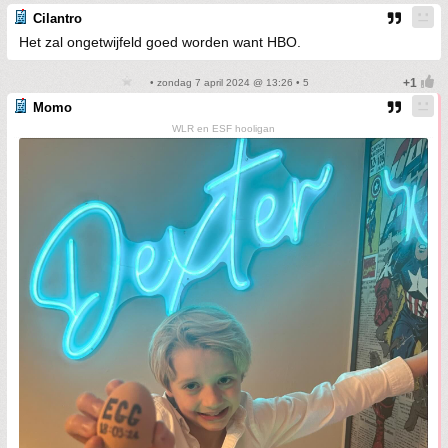
Cilantro
Het zal ongetwijfeld goed worden want HBO.
• zondag 7 april 2024 @ 13:26 • 5
Momo
WLR en ESF hooligan