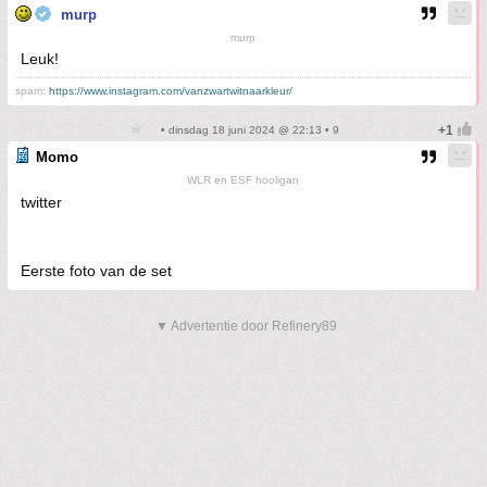
murp
murp
Leuk!
spam:
https://www.instagram.com/vanzwartwitnaarkleur/
• dinsdag 18 juni 2024 @ 22:13 • 9
Momo
WLR en ESF hooligan
twitter
Eerste foto van de set
▼ Advertentie door Refinery89