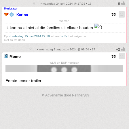
• maandag 24 juni 2024 @ 17:25 • 16
Moderator
Karina
Woman
Ik kan nu al niet al die families uit elkaar houden
Op
donderdag 15 mei 2014 22:18
schreef
sp3c
het volgende:
niet zo tof doen
• woensdag 7 augustus 2024 @ 09:54 • 17
Momo
WLR en ESF hooligan
Eerste teaser trailer
▼ Advertentie door Refinery89