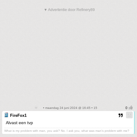
▼ Advertentie door Refinery89
• maandag 24 juni 2024 @ 16:45 • 15
FireFox1
Alvast een tvp
What is my problem with man, you ask? No. I ask you, what was man's problem with me?