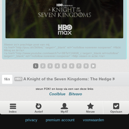
Alweer zo'n prachtige post van mij.
<a href="http://puu.sh/3kNmL" target="_blank" rel="nofollow norererer noopener" >Nicki
Minaj en ik</a>
<a href="http://www.youtube.com/watch?v=3BTsY1HAW_c target=_blank rel=nofollow"
target="_blank" rel="nofollow norererer noopener" >Mijn vissen in actie.</a>
1
2
3
4
5
6
7
8
A Knight of the Seven Kingdoms: The Hedge Knight (
f&s
HBO
steun FOK! en koop via een van deze links
Coolblue
Bitvavo
Index
Actief
MyAT
Nieuw
Opslaan
privacy
•
premium account
•
voorwaarden