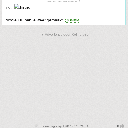
are you not entertained?
TVP
Mooie OP heb je weer gemaakt.
@GGMM
▼ Advertentie door Refinery89
• zondag 7 april 2024 @ 13:20 • 4