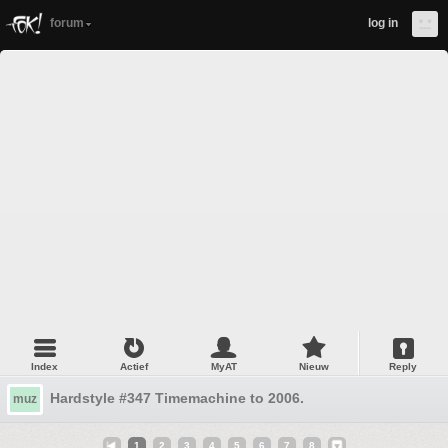
forum
log in
Index
Actief
MyAT
Nieuw
Reply
Hardstyle #347 Timemachine to 2006.
muz
1
2
3
4
5
6
7
8