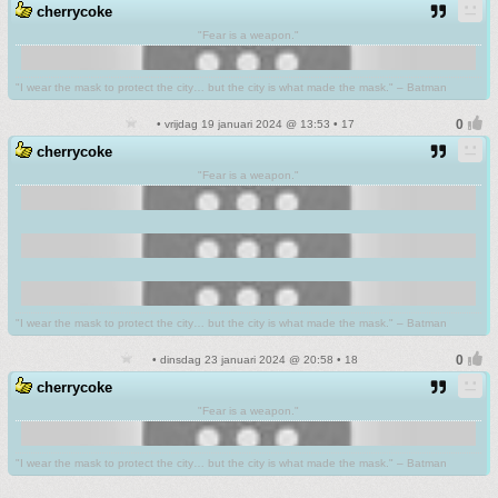
cherrycoke
"Fear is a weapon."
"I wear the mask to protect the city… but the city is what made the mask." – Batman
• vrijdag 19 januari 2024 @ 13:53 • 17
cherrycoke
"Fear is a weapon."
"I wear the mask to protect the city… but the city is what made the mask." – Batman
• dinsdag 23 januari 2024 @ 20:58 • 18
cherrycoke
"Fear is a weapon."
"I wear the mask to protect the city… but the city is what made the mask." – Batman