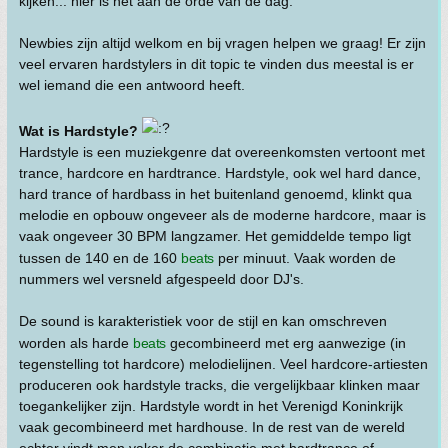
kijken... hier is het aan de orde van de dag.
Newbies zijn altijd welkom en bij vragen helpen we graag! Er zijn
veel ervaren hardstylers in dit topic te vinden dus meestal is er
wel iemand die een antwoord heeft.
Wat is Hardstyle?
Hardstyle is een muziekgenre dat overeenkomsten vertoont met
trance, hardcore en hardtrance. Hardstyle, ook wel hard dance,
hard trance of hardbass in het buitenland genoemd, klinkt qua
melodie en opbouw ongeveer als de moderne hardcore, maar is
vaak ongeveer 30 BPM langzamer. Het gemiddelde tempo ligt
tussen de 140 en de 160
beats
per minuut. Vaak worden de
nummers wel versneld afgespeeld door DJ's.
De sound is karakteristiek voor de stijl en kan omschreven
worden als harde
beats
gecombineerd met erg aanwezige (in
tegenstelling tot hardcore) melodielijnen. Veel hardcore-artiesten
produceren ook hardstyle tracks, die vergelijkbaar klinken maar
toegankelijker zijn. Hardstyle wordt in het Verenigd Koninkrijk
vaak gecombineerd met hardhouse. In de rest van de wereld