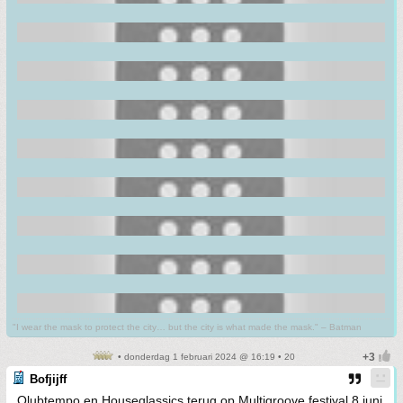
"I wear the mask to protect the city… but the city is what made the mask." – Batman
• donderdag 1 februari 2024 @ 16:19 • 20
Bofjijff
Qlubtempo en Houseqlassics terug op Multigroove festival 8 juni