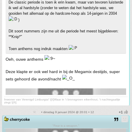
De classic periode is toen ik erin kwam, maar van tevoren luisterde
ik wel al hardstyle (zonder te weten dat het hardstyle was, we
gooiden het allemaal op de hardcore-hoop als 14-jarigen in 2004
)
Dit soort nummers zijn me uit die periode het meest bijgebleven:
**Knip*"
Toen anthems nog indruk maakten
Oeh, ouwe anthems
Deze klapte er ook wel hard in bij de Megamix destijds, super
sets gehoord die avond/nacht
Inwoner van Verenigd Limburgia! \[i\]Waar in 't bronsgroen eikenhout, 't nachtegaaltje
zingt.\[/i\]
• dinsdag 9 januari 2024 @ 20:01 • 12
cherrycoke
"Fear is a weapon."