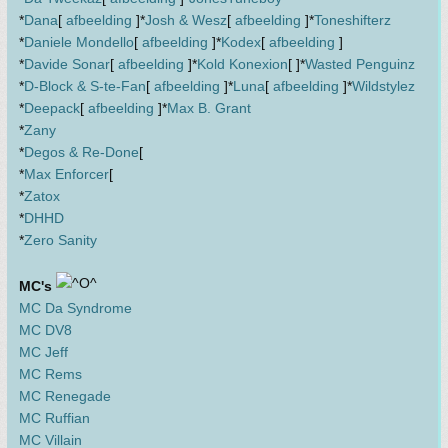
*
Dana
[
afbeelding
]*
Josh & Wesz
[
afbeelding
]*
Toneshifterz
*
Daniele Mondello
[
afbeelding
]*
Kodex
[
afbeelding
]
*
Davide Sonar
[
afbeelding
]*
Kold Konexion
[ ]*
Wasted Penguinz
*
D-Block & S-te-Fan
[
afbeelding
]*
Luna
[
afbeelding
]*
Wildstylez
*
Deepack
[
afbeelding
]*
Max B. Grant
*
Zany
*
Degos & Re-Done
[
*
Max Enforcer
[
*
Zatox
*
DHHD
*
Zero Sanity
MC's
MC Da Syndrome
MC DV8
MC Jeff
MC Rems
MC Renegade
MC Ruffian
MC Villain