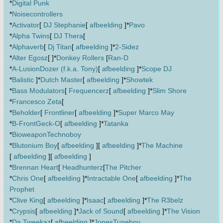
*
Digital Punk
*
Noisecontrollers
*
Activator
[
DJ Stephanie
[
afbeelding
]*
Pavo
*
Alpha Twins
[
DJ Thera
[
*
Alphaverb
[
Dj Titan
[
afbeelding
]*
2-Sidez
*
Alter Egosz
[ ]*
Donkey Rollers
[
Ran-D
*
A-Lusion
Dozer (f.k.a. Tony)
[
afbeelding
]*
Scope DJ
*
Balistic
]*
Dutch Master
[
afbeelding
]*
Showtek
*
Bass Modulators
[
Frequencerz
[
afbeelding
]*
Slim Shore
*
Francesco Zeta
[
*
Beholder
[
Frontliner
[
afbeelding
]*
Super Marco May
*
B-Front
Geck-O
[
afbeelding
]*
Tatanka
*
Bioweapon
Technoboy
*
Blutonium Boy
[
afbeelding
][
afbeelding
]*
The Machine
[
afbeelding
][
afbeelding
]
*
Brennan Heart
[
Headhunterz
[
The Pitcher
*
Chris One
[
afbeelding
]*
Intractable One
[
afbeelding
]*
The
Prophet
*
Clive King
[
afbeelding
]*
Isaac
[
afbeelding
]*
The R3belz
*
Crypsis
[
afbeelding
]*
Jack of Sound
[
afbeelding
]*
The Vision
*
Da Tweekaz
[
afbeelding
]*
Jones
Tuneboy