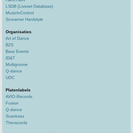
LSDB (Liveset Database)
MusicInControl
Screamer Hardstyle
Organisaties
Art of Dance
B2S
Bass Events
ID&T
Multigroove
Q-dance
UDC
Platenlabels
AVIO-Records
Fusion
Q-dance
Scantraxx
Theracords