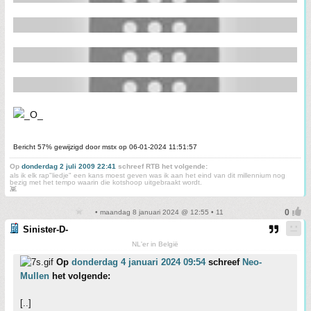
Bericht 57% gewijzigd door mstx op 06-01-2024 11:51:57
Op
donderdag 2 juli 2009 22:41
schreef RTB het volgende:
als ik elk rap"liedje" een kans moest geven was ik aan het eind van dit millennium nog
bezig met het tempo waarin die kotshoop uitgebraakt wordt.
👾
• maandag 8 januari 2024 @ 12:55 • 11
Sinister-D-
NL'er in België
Op
donderdag 4 januari 2024 09:54
schreef
Neo-
Mullen
het volgende:
[..]