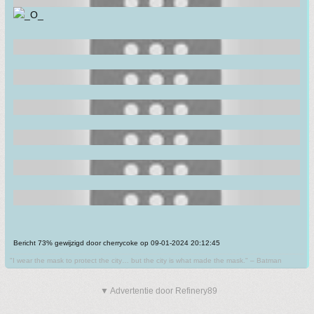
Bericht 73% gewijzigd door cherrycoke op 09-01-2024 20:12:45
"I wear the mask to protect the city… but the city is what made the mask." – Batman
▼ Advertentie door Refinery89