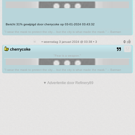
Bericht 31% gewijzigd door cherrycoke op 03-01-2024 03:43:32
"I wear the mask to protect the city… but the city is what made the mask." – Batman
• woensdag 3 januari 2024 @ 03:38 • 3
cherrycoke
"Fear is a weapon."
"I wear the mask to protect the city… but the city is what made the mask." – Batman
▼ Advertentie door Refinery89