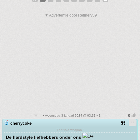
▼ Advertentie door Refinery89
• woensdag 3 januari 2024 @ 03:31 • 1
cherrycoke
"Fear is a weapon."
De hardstyle liefhebbers onder ons