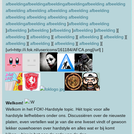
afbeelding
afbeelding
afbeelding
afbeelding
afbeelding
afbeelding
afbeelding
afbeelding
afbeelding
afbeelding
afbeelding
afbeelding
afbeelding
afbeelding
afbeelding
afbeelding
afbeelding
afbeelding
]
afbeelding
afbeelding
]
afbeelding
]
afbeelding
]
afbeelding
]
afbeelding
]
afbeelding
][
afbeelding
][
afbeelding
][
afbeelding
][
afbeelding
][
afbeelding
][
afbeelding
][
afbeelding
][
afbeelding
][
afbeelding
][
[url=http://i.fok.nl/usericons/161184/AFCA.png[/url] ]
Welkom!
Welkom in het FOK!-Hardstyle topic. Hét topic voor alle
hardstyle liefhebbers onder ons. Discussiëren over de nieuwste
platen, even vertellen wat je van die ene liveset vindt of gewoon
lekker ouwehoeren over hardstyle en alles wat er bij komt