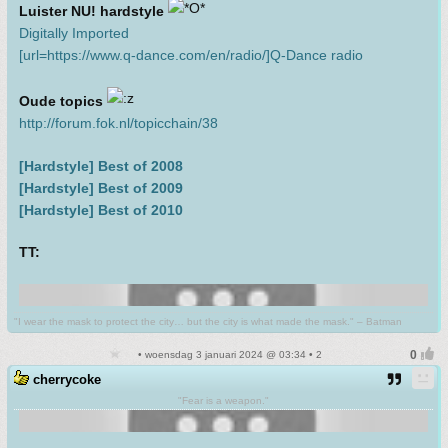
Luister NU! hardstyle
Digitally Imported
[url=https://www.q-dance.com/en/radio/]Q-Dance radio
Oude topics
http://forum.fok.nl/topicchain/38
[Hardstyle] Best of 2008
[Hardstyle] Best of 2009
[Hardstyle] Best of 2010
TT:
"I wear the mask to protect the city… but the city is what made the mask." – Batman
• woensdag 3 januari 2024 @ 03:34 • 2
cherrycoke
"Fear is a weapon."