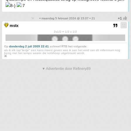
• maandag 5 februari 2024 @ 15:07 • 21
mstx
2x1/2 = 1/2 x 1/2
Op
donderdag 2 juli 2009 22:41
schreef RTB het volgende:
als ik elk rap"liedje" een kans moest geven was ik aan het eind van dit millennium nog
bezig met het tempo waarin die kotshoop uitgebraakt wordt.
👾
▼ Advertentie door Refinery89