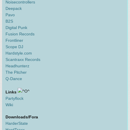
Noisecontrollers
Deepack
Pavo
B2S
Digital Punk
Fusion Records
Frontliner
Scope DJ
Hardstyle.com
Scantraxx Records
Headhunterz
The Pitcher
Q-Dance
Links
Partyflock
Wiki
Downloads/Fora
HarderState
HardTraxx