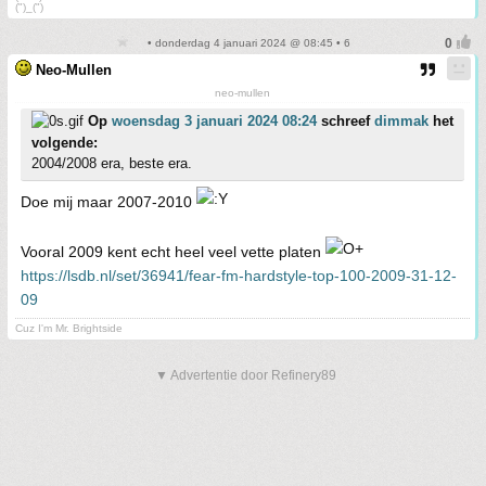
(")_(")
• donderdag 4 januari 2024 @ 08:45 • 6
Neo-Mullen
neo-mullen
Op
woensdag 3 januari 2024 08:24
schreef
dimmak
het
volgende:
2004/2008 era, beste era.
Doe mij maar 2007-2010
Vooral 2009 kent echt heel veel vette platen
https://lsdb.nl/set/36941/fear-fm-hardstyle-top-100-2009-31-12-
09
Cuz I'm Mr. Brightside
▼ Advertentie door Refinery89