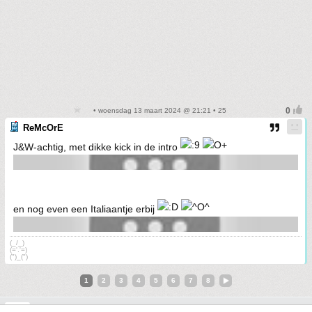
• woensdag 13 maart 2024 @ 21:21 • 25
ReMcOrE
J&W-achtig, met dikke kick in de intro
en nog even een Italiaantje erbij
(_/_)
(='.'=)
(")_(")
1
2
3
4
5
6
7
8