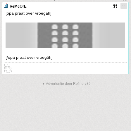
ReMcOrE
[opa praat over vroegâh]
[/opa praat over vroegâh]
(_/_)
(='.'=)
(")_(")
▼ Advertentie door Refinery89