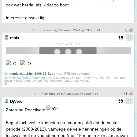
ook wat herrie, als ik dat zo hoor.
Interesse gewekt iig.
• woensdag 10 januari 2024 @ 23:05 • 14
mstx
2x1/2 = 1/2 x 1/2
Op
donderdag 2 juli 2009 22:41
schreef RTB het volgende:
als ik elk rap"liedje" een kans moest geven was ik aan het eind van dit millennium nog
bezig met het tempo waarin die kotshoop uitgebraakt wordt.
👾
• dinsdag 16 januari 2024 @ 11:05 • 15
DjVero
Zaterdag Reactivate
Begint toch wel te kriebelen nu. Voor mij blijft dat de beste
periode (2008-2012), vanwege de vele herinneringen op de
festivals met de vriendengroep (met 15 man in zo'n stacaravan