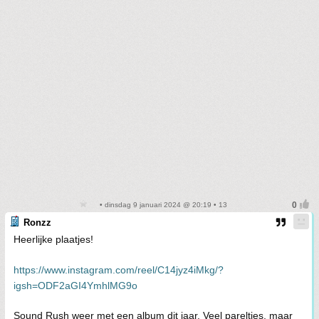
• dinsdag 9 januari 2024 @ 20:19 • 13
Ronzz
Heerlijke plaatjes!
https://www.instagram.com/reel/C14jyz4iMkg/?
igsh=ODF2aGI4YmhlMG9o
Sound Rush weer met een album dit jaar. Veel pareltjes, maar