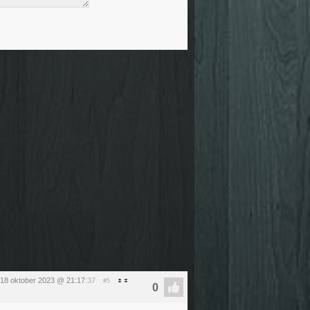
18 oktober 2023 @ 21:17
:37
#5