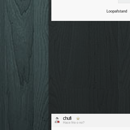
Loopafstand
chufi
Hace frio o no?