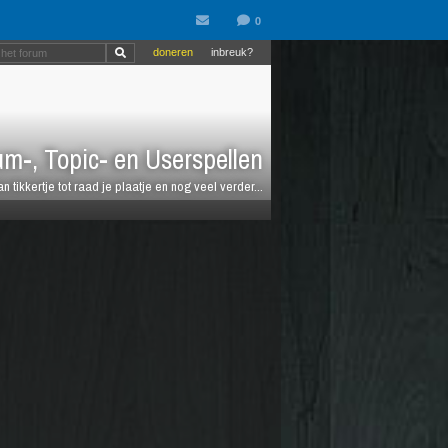
doneren
inbreuk?
m-, Topic- en Userspellen
an tikkertje tot raad je plaatje en nog veel verder...