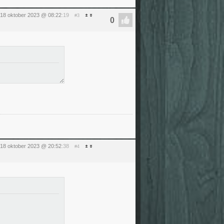
18 oktober 2023 @ 08:22
:19
#3
18 oktober 2023 @ 20:52
:38
#4