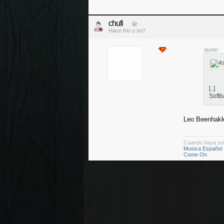
chufi
Hace frio o no?
quote:
[..]
Softb
Leo Beenhakk
Cuando haya so
Musica Español
Come On