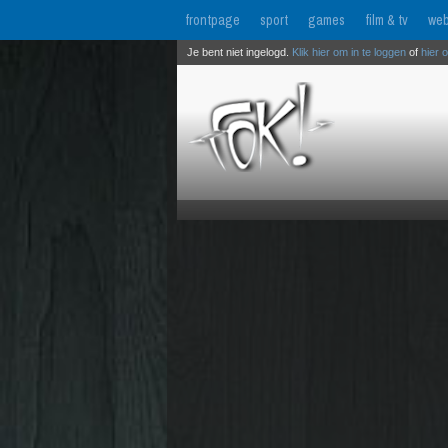
frontpage
sport
games
film & tv
web
Je bent niet ingelogd.
Klik hier om in te loggen
of
hier 