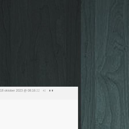
18 oktober 2023 @ 08:16
:22
#2