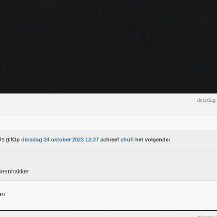
dinsdag
Op
dinsdag 24 oktober 2023 12:27
schreef
chufi
het volgende:
Beenhakker
en