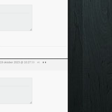
19 oktober 2023 @ 10:27
:59
#6