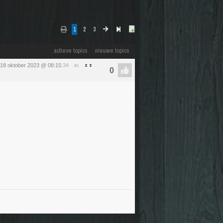
1
2
3
actieve topics
nieuwe topics
18 oktober 2023 @ 08:15
:34
#1