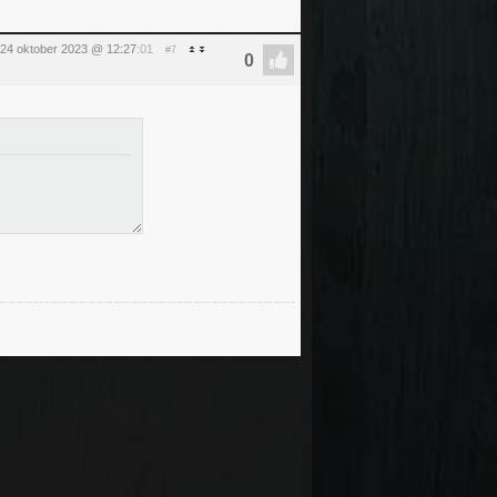
 24 oktober 2023 @ 12:27
:01
#7