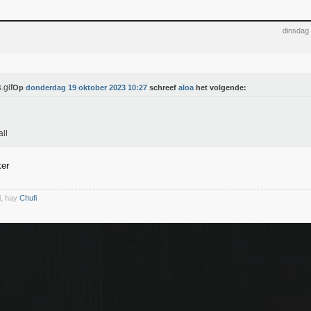
dinsdag
Op
donderdag 19 oktober 2023 10:27
schreef
aloa
het volgende:
all
er
l, hay
Chufi