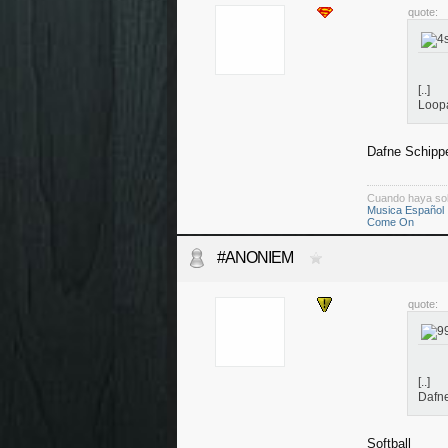
quote:
[..]
Loop
Dafne Schipp
Cuando haya so
Musica Español
Come On
#ANONIEM
quote:
[..]
Dafn
Softball