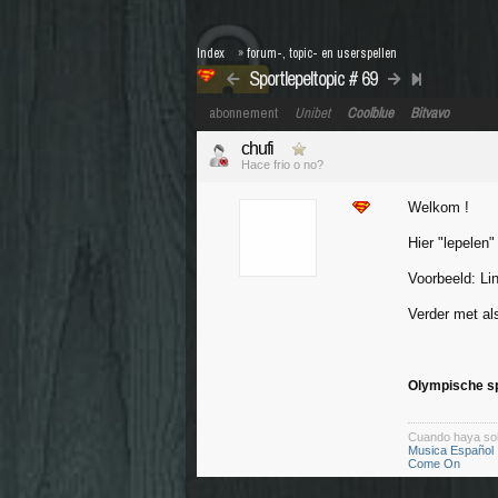
Index
»
forum-, topic- en userspellen
Sportlepeltopic # 69
abonnement
Unibet
Coolblue
Bitvavo
chufi
Hace frio o no?
Welkom !
Hier "lepelen"
Voorbeeld: Li
Verder met als
Olympische s
Cuando haya so
Musica Español
Come On