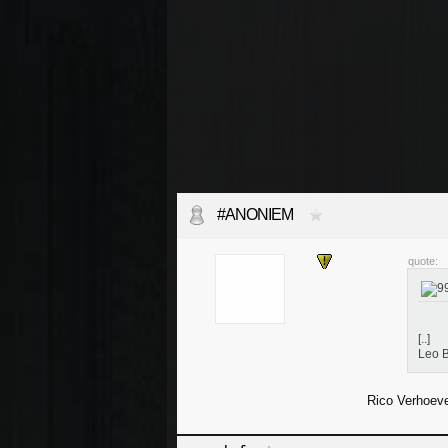
#ANONIEM
quote:
[..]
Leo 
Rico Verhoev