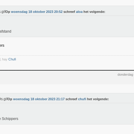
Op
woensdag 18 oktober 2023 20:52
schreef
aloa
het volgende:
afstand
ers
l, hay
Chufi
donderdag 
Op
woensdag 18 oktober 2023 21:17
schreef
chufi
het volgende:
e Schippers