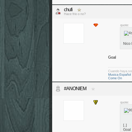
chufi
Hace frio o no?
quote:
Nico
Goal
Cuando haya so
Musica Español
Come On
#ANONIEM
quote:
[..]
Goal