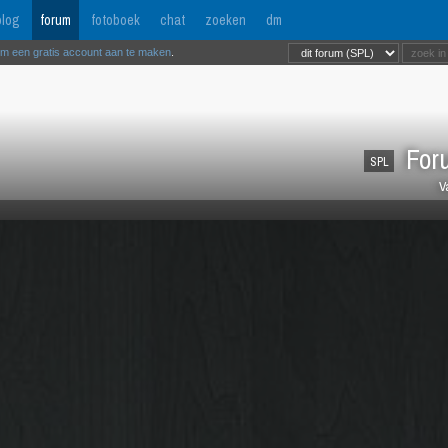
log
forum
fotoboek
chat
zoeken
dm
om een gratis account aan te maken
.
Foru
SPL
V