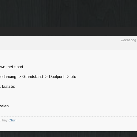
woensdag 
 we met sport.
nedancing -> Grandstand -> Doelpunt -> etc.
 laatste:
pelen
l, hay
Chufi