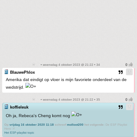
• woensdag 4 oktober 2023 @ 21:22 • 34
BlauwePhlox
Amerika dat eindigt op vloer is mijn favoriete onderdeel van de
wedstrijd.
• woensdag 4 oktober 2023 @ 21:22 • 35
koffieleuk
Oh ja, Rebeca's Cheng komt nog
Op
vrijdag 16 oktober 2020 11:18
schreef
molloot200
het volgende:
De ESF Playlist
Hero :Y
Het ESF-playlist topic