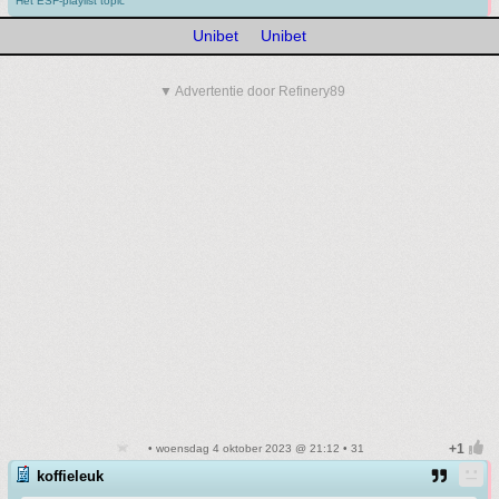
Het ESF-playlist topic
Unibet
Unibet
▼ Advertentie door Refinery89
• woensdag 4 oktober 2023 @ 21:12 • 31
koffieleuk