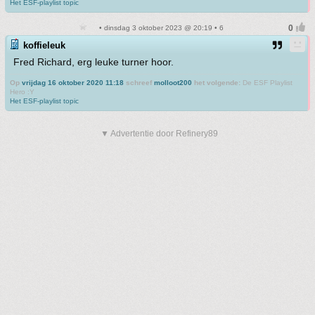
Het ESF-playlist topic
• dinsdag 3 oktober 2023 @ 20:19 • 6
koffieleuk
Fred Richard, erg leuke turner hoor.
Op
vrijdag 16 oktober 2020 11:18
schreef
molloot200
het volgende:
De ESF Playlist
Hero :Y
Het ESF-playlist topic
▼ Advertentie door Refinery89