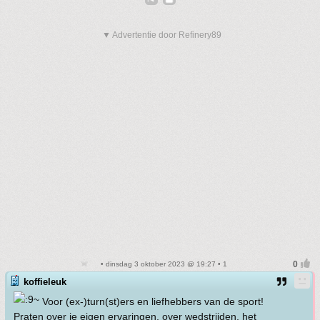
▼ Advertentie door Refinery89
• dinsdag 3 oktober 2023 @ 19:27 • 1
koffieleuk
Voor (ex-)turn(st)ers en liefhebbers van de sport!
Praten over je eigen ervaringen, over wedstrijden, het