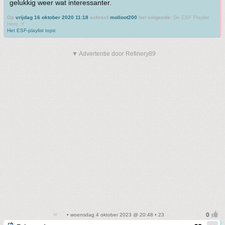
gelukkig weer wat interessanter.
Op
vrijdag 16 oktober 2020 11:18
schreef
molloot200
het volgende:
De ESF Playlist
Hero :Y
Het ESF-playlist topic
▼ Advertentie door Refinery89
• woensdag 4 oktober 2023 @ 20:48 • 23