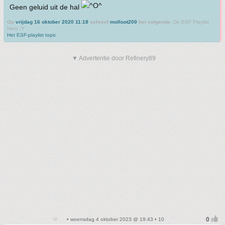
Geen geluid uit de hal
Op
vrijdag 16 oktober 2020 11:18
schreef
molloot200
het volgende:
De ESF Playlist
Hero :Y
Het ESF-playlist topic
▼ Advertentie door Refinery89
• woensdag 4 oktober 2023 @ 19:43 • 10