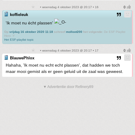
• woensdag 4 oktober 2023 @ 20:17 • 16
koffieleuk
'Ik moet nu écht plassen'
Op
vrijdag 16 oktober 2020 11:18
schreef
molloot200
het volgende:
De ESF Playlist
Hero :Y
Het ESF-playlist topic
• woensdag 4 oktober 2023 @ 20:17 • 17
BlauwePhlox
Hahaha, 'Ik moet nu echt echt plassen', dat hadden we toch
maar mooi gemist als er geen geluid uit de zaal was geweest.
▼ Advertentie door Refinery89