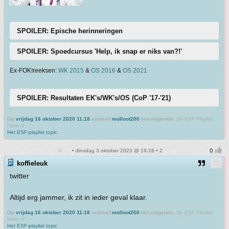
SPOILER: Epische herinneringen
SPOILER: Spoedcursus 'Help, ik snap er niks van?!'
Ex-FOK!reeksen:
WK 2015
&
OS 2016
&
OS 2021
SPOILER: Resultaten EK's/WK's/OS (CoP '17-'21)
Op
vrijdag 16 oktober 2020 11:18
schreef
molloot200
het volgende:
De ESF Playlist
Hero :Y
Het ESF-playlist topic
• dinsdag 3 oktober 2023 @ 19:28 • 2
koffieleuk
twitter
Altijd erg jammer, ik zit in ieder geval klaar.
Op
vrijdag 16 oktober 2020 11:18
schreef
molloot200
het volgende:
De ESF Playlist
Hero :Y
Het ESF-playlist topic