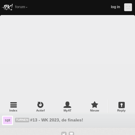
forum
log in
Index
Actief
MyAT
Nieuw
Reply
#13 - WK 2023, de finales!
spt
TURNEN