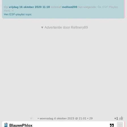
Op
vrijdag 16 oktober 2020 11:18
schreef
molloot200
het volgende:
De ESF Playlist
Hero :Y
Het ESF-playlist topic
▼ Advertentie door Refinery89
• woensdag 4 oktober 2023 @ 21:01 • 29
BlauwePhlox