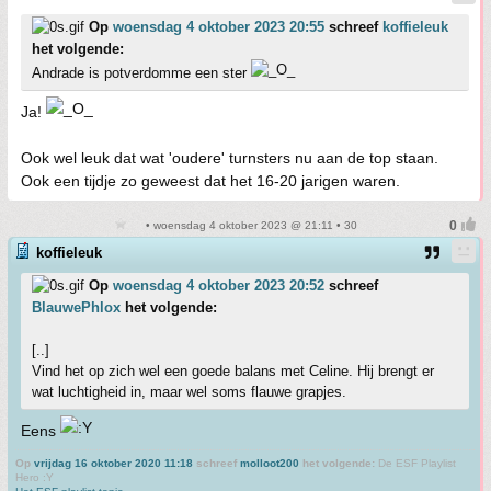
Op
woensdag 4 oktober 2023 20:55
schreef
koffieleuk
het volgende:
Andrade is potverdomme een ster
Ja!
Ook wel leuk dat wat 'oudere' turnsters nu aan de top staan.
Ook een tijdje zo geweest dat het 16-20 jarigen waren.
• woensdag 4 oktober 2023 @ 21:11 • 30
koffieleuk
Op
woensdag 4 oktober 2023 20:52
schreef
BlauwePhlox
het volgende:
[..]
Vind het op zich wel een goede balans met Celine. Hij brengt er
wat luchtigheid in, maar wel soms flauwe grapjes.
Eens
Op
vrijdag 16 oktober 2020 11:18
schreef
molloot200
het volgende:
De ESF Playlist
Hero :Y