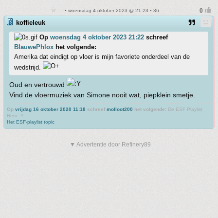
• woensdag 4 oktober 2023 @ 21:23 • 36
koffieleuk
Op
woensdag 4 oktober 2023 21:22
schreef
BlauwePhlox
het volgende:
Amerika dat eindigt op vloer is mijn favoriete onderdeel van de
wedstrijd.
Oud en vertrouwd
Vind de vloermuziek van Simone nooit wat, piepklein smetje.
Op
vrijdag 16 oktober 2020 11:18
schreef
molloot200
het volgende:
De ESF Playlist
Hero :Y
Het ESF-playlist topic
▼ Advertentie door Refinery89