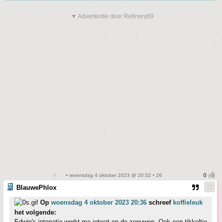
▼ Advertentie door Refinery89
• woensdag 4 oktober 2023 @ 20:52 • 26
BlauwePhlox
Op
woensdag 4 oktober 2023 20:36
schreef
koffieleuk
het volgende:
Edwin's intonatie werkt me ietwat op de zenuwen. Ook een tikkeltje