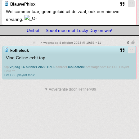
BlauwePhlox
Wel commentaar, geen geluid uit de zaal, ook een nieuwe
ervaring.
Unibet
Speel mee met Lucky Day en win!
• woensdag 4 oktober 2023 @ 19:53 • 11
koffieleuk
Vind Celine echt top.
Op
vrijdag 16 oktober 2020 11:18
schreef
molloot200
het volgende:
De ESF Playlist
Hero :Y
Het ESF-playlist topic
▼ Advertentie door Refinery89