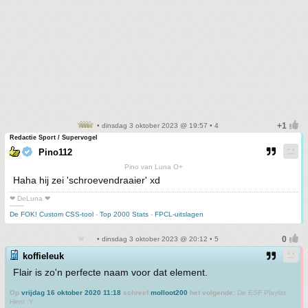
• dinsdag 3 oktober 2023 @ 19:57 • 4
Redactie Sport / Supervogel
Pino112
Pino van Luna O+
Haha hij zei 'schroevendraaier' xd
❤ DeLuna ❤
-------
De FOK! Custom CSS-tool
-
Top 2000 Stats
-
FPCL-uitslagen
• dinsdag 3 oktober 2023 @ 20:12 • 5
koffieleuk
Flair is zo'n perfecte naam voor dat element.
Op
vrijdag 16 oktober 2020 11:18
schreef
molloot200
het volgende:
De ESF Playlist
Hero :Y