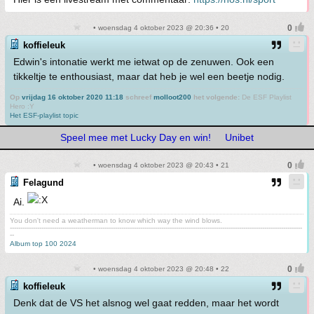
• woensdag 4 oktober 2023 @ 20:36 • 20
koffieleuk
Edwin's intonatie werkt me ietwat op de zenuwen. Ook een
tikkeltje te enthousiast, maar dat heb je wel een beetje nodig.
Op
vrijdag 16 oktober 2020 11:18
schreef
molloot200
het volgende:
De ESF Playlist
Hero :Y
Het ESF-playlist topic
Speel mee met Lucky Day en win!
Unibet
• woensdag 4 oktober 2023 @ 20:43 • 21
Felagund
Ai.
You don't need a weatherman to know which way the wind blows.
-------------------------------------------------------------------------------------------------------------------------------------------
--
Album top 100 2024
• woensdag 4 oktober 2023 @ 20:48 • 22
koffieleuk
Denk dat de VS het alsnog wel gaat redden, maar het wordt