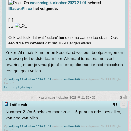
Op
woensdag 4 oktober 2023 21:01
schreef
BlauwePhlox
het volgende:
[..]
Ja!
Ook wel leuk dat wat 'oudere' turnsters nu aan de top staan. Ook
een tijdje zo geweest dat het 16-20 jarigen waren.
Zeker! Al maak ik me er bij Nederland wel een beetje zorgen on,
verreweg het oudste team hier. Allemaal turnsters met veel
ervaring, maar je vraagt je af of er op die manier niet misschien
een gat gaat vallen.
Op
vrijdag 16 oktober 2020 11:18
schreef
molloot200
het volgende:
De ESF Playlist
Hero :Y
Het ESF-playlist topic
• woensdag 4 oktober 2023 @ 21:15 • 32
koffieleuk
Nummer 2 t/m 5 schelen maar zo'n 1,5 punt na drie toestellen,
kan nog van alles.
Op
vrijdag 16 oktober 2020 11:18
schreef
molloot200
het volgende:
De ESF Playlist
Hero :Y