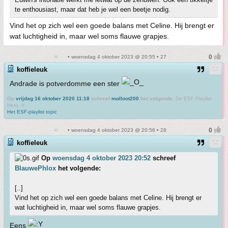
te enthousiast, maar dat heb je wel een beetje nodig.
Vind het op zich wel een goede balans met Celine. Hij brengt er
wat luchtigheid in, maar wel soms flauwe grapjes.
• woensdag 4 oktober 2023 @ 20:55 • 27
koffieleuk
Andrade is potverdomme een ster
Op
vrijdag 16 oktober 2020 11:18
schreef
molloot200
het volgende:
De ESF Playlist
Hero :Y
Het ESF-playlist topic
• woensdag 4 oktober 2023 @ 20:56 • 28
koffieleuk
Op
woensdag 4 oktober 2023 20:52
schreef
BlauwePhlox
het volgende:
[..]
Vind het op zich wel een goede balans met Celine. Hij brengt er
wat luchtigheid in, maar wel soms flauwe grapjes.
Eens