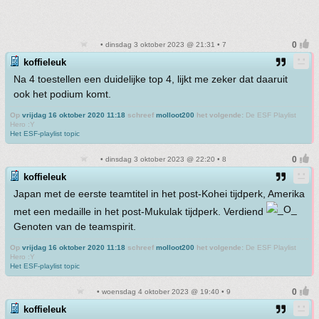
• dinsdag 3 oktober 2023 @ 21:31 • 7
koffieleuk
Na 4 toestellen een duidelijke top 4, lijkt me zeker dat daaruit
ook het podium komt.
Op
vrijdag 16 oktober 2020 11:18
schreef
molloot200
het volgende:
De ESF Playlist
Hero :Y
Het ESF-playlist topic
• dinsdag 3 oktober 2023 @ 22:20 • 8
koffieleuk
Japan met de eerste teamtitel in het post-Kohei tijdperk, Amerika
met een medaille in het post-Mukulak tijdperk. Verdiend
Genoten van de teamspirit.
Op
vrijdag 16 oktober 2020 11:18
schreef
molloot200
het volgende:
De ESF Playlist
Hero :Y
Het ESF-playlist topic
• woensdag 4 oktober 2023 @ 19:40 • 9
koffieleuk