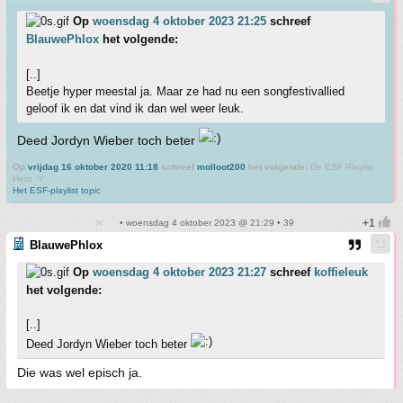
Op
woensdag 4 oktober 2023 21:25
schreef
BlauwePhlox
het volgende:
[..]
Beetje hyper meestal ja. Maar ze had nu een songfestivallied
geloof ik en dat vind ik dan wel weer leuk.
Deed Jordyn Wieber toch beter
Op
vrijdag 16 oktober 2020 11:18
schreef
molloot200
het volgende:
De ESF Playlist
Hero :Y
Het ESF-playlist topic
• woensdag 4 oktober 2023 @ 21:29 • 39
BlauwePhlox
Op
woensdag 4 oktober 2023 21:27
schreef
koffieleuk
het volgende:
[..]
Deed Jordyn Wieber toch beter
Die was wel episch ja.