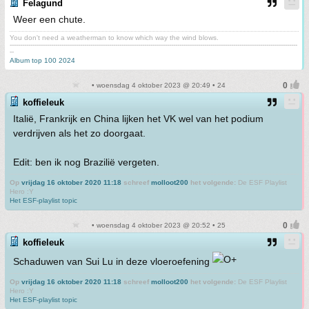
Felagund
Weer een chute.
You don't need a weatherman to know which way the wind blows.
-------------------------------------------------------------------------------------------------------------------------------------------
--
Album top 100 2024
• woensdag 4 oktober 2023 @ 20:49 • 24
koffieleuk
Italië, Frankrijk en China lijken het VK wel van het podium
verdrijven als het zo doorgaat.
Edit: ben ik nog Brazilië vergeten.
Op
vrijdag 16 oktober 2020 11:18
schreef
molloot200
het volgende:
De ESF Playlist
Hero :Y
Het ESF-playlist topic
• woensdag 4 oktober 2023 @ 20:52 • 25
koffieleuk
Schaduwen van Sui Lu in deze vloeroefening
Op
vrijdag 16 oktober 2020 11:18
schreef
molloot200
het volgende:
De ESF Playlist
Hero :Y
Het ESF-playlist topic