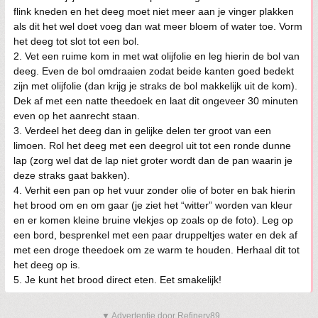
flink kneden en het deeg moet niet meer aan je vinger plakken
als dit het wel doet voeg dan wat meer bloem of water toe. Vorm
het deeg tot slot tot een bol.
2. Vet een ruime kom in met wat olijfolie en leg hierin de bol van
deeg. Even de bol omdraaien zodat beide kanten goed bedekt
zijn met olijfolie (dan krijg je straks de bol makkelijk uit de kom).
Dek af met een natte theedoek en laat dit ongeveer 30 minuten
even op het aanrecht staan.
3. Verdeel het deeg dan in gelijke delen ter groot van een
limoen. Rol het deeg met een deegrol uit tot een ronde dunne
lap (zorg wel dat de lap niet groter wordt dan de pan waarin je
deze straks gaat bakken).
4. Verhit een pan op het vuur zonder olie of boter en bak hierin
het brood om en om gaar (je ziet het “witter” worden van kleur
en er komen kleine bruine vlekjes op zoals op de foto). Leg op
een bord, besprenkel met een paar druppeltjes water en dek af
met een droge theedoek om ze warm te houden. Herhaal dit tot
het deeg op is.
5. Je kunt het brood direct eten. Eet smakelijk!
▼ Advertentie door Refinery89