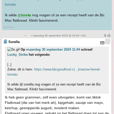
tomato
Ik wilde
nog vragen of ze een recept heeft van de Bic
@Sorella
Mac flatbread. Klinkt fascinerend.
Spoilers!
• maandag 30 september 2024 @ 16:45 • 161
Sorella
Op
maandag 30 september 2024 11:44
schreef
Lucky_Strike
het volgende:
[..]
Zeker, dit is hem:
https://www.bbcgoodfood.c(...)marrow-fennel-
tomato
Ik wilde @:sorella nog vragen of ze een recept heeft van de Bic
Mac flatbread. Klinkt fascinerend.
Ik heb geen grammen, zelf even uitvogelen, komt van tiktok
Flatbread (die van het merk ah), kipgehakt, sausje van mayo,
ketchup, gesnipperde augurk, mosterd maken.
Flatbread open vouwen, gehakt op het flatbread doen tot aan de