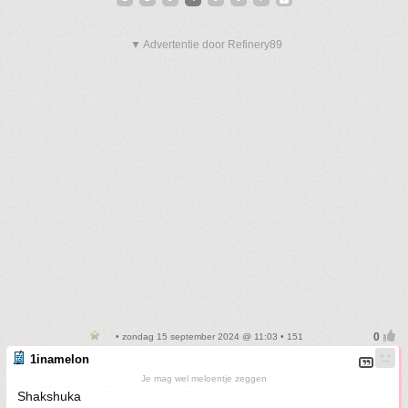
▼ Advertentie door Refinery89
• zondag 15 september 2024 @ 11:03 • 151
1inamelon
Je mag wel meloentje zeggen
Shakshuka