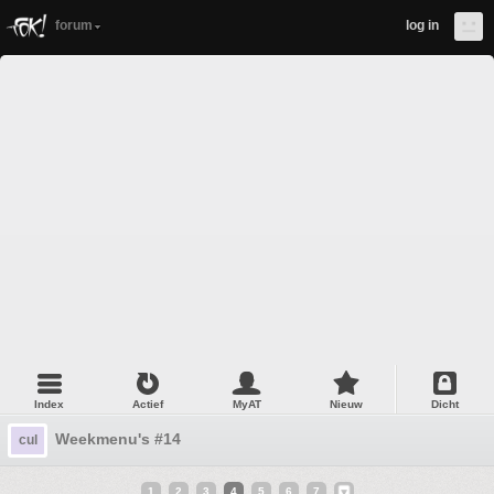
forum
log in
Index
Actief
MyAT
Nieuw
Dicht
Weekmenu's #14
cul
1
2
3
4
5
6
7