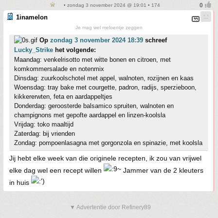
• zondag 3 november 2024 @ 19:01 • 174
1inamelon
Je mag wel meloentje zeggen
Op
zondag 3 november 2024 18:39
schreef
Lucky_Strike
het volgende:
Maandag: venkelrisotto met witte bonen en citroen, met
komkommersalade en notenmix
Dinsdag: zuurkoolschotel met appel, walnoten, rozijnen en kaas
Woensdag: tray bake met courgette, padron, radijs, sperzieboon,
kikkererwten, feta en aardappeltjes
Donderdag: geroosterde balsamico spruiten, walnoten en
champignons met gepofte aardappel en linzen-koolsla
Vrijdag: toko maaltijd
Zaterdag: bij vrienden
Zondag: pompoenlasagna met gorgonzola en spinazie, met koolsla
Jij hebt elke week van die originele recepten, ik zou van vrijwel
elke dag wel een recept willen
Jammer van de 2 kleuters
in huis
▼ Advertentie door Refinery89