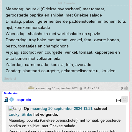
Hello Sweetie
Maandag: boureki (Griekse ovenschotel) met tomaat,
geroosterde paprika en snijbiet, met Griekse salade
Dinsdag: paksoi, gefermenteerde paddenstoelen en bonen, tofu,
rijst, komkommersalade
Woensdag: shakshuka met wortelsalade en spazle
Donderdag: tray bake met bataat, venkel, feta, zwarte bonen,
pesto, tomaatjes en champignons
Vrijdag: stoofpot van courgette, venkel, tomaat, kappertjes en
witte bonen met volkoren pita
Zaterdag: carne asada, koolsla, feta, avocado
Zondag: plaattaart courgette, gekarameliseerde ui, kruiden
Spoilers!
• maandag 30 september 2024 @ 11:41 • 159
Moderator
capricia
Op
maandag 30 september 2024 11:31
schreef
Lucky_Strike
het volgende:
Maandag: boureki (Griekse ovenschotel) met tomaat, geroosterde
paprika en snijbiet, met Griekse salade
Dinsdag: paksoi, gefermenteerde paddenstoelen en bonen, tofu,