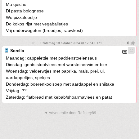
Ma quiche
Di pasta bolognese
Wo pizzafeestje
Do kokos rijst met vegaballetjes
Vrij onderwegeten (broodjes, rauwkost)
• zaterdag 19 oktober 2024 @ 17:54 • 171
Sorella
Maandag: cappelettie met paddenstoelensaus
Dinsdag: gents stoofvlees met warsteinerwinter bier
Woensdag: velderwtjes met paprika, mais, prei, ui,
aardappeltjes, spekjes.
Donderdag: boerenkoolsoep met aardappel en shiitake
Vrijdag: ??
Zaterdag: flatbread met kebab/shoarmavlees en patat
▼ Advertentie door Refinery89