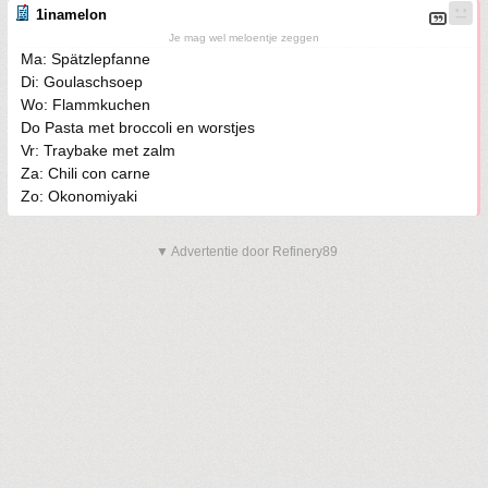
1inamelon
Je mag wel meloentje zeggen
Ma: Spätzlepfanne
Di: Goulaschsoep
Wo: Flammkuchen
Do Pasta met broccoli en worstjes
Vr: Traybake met zalm
Za: Chili con carne
Zo: Okonomiyaki
▼ Advertentie door Refinery89