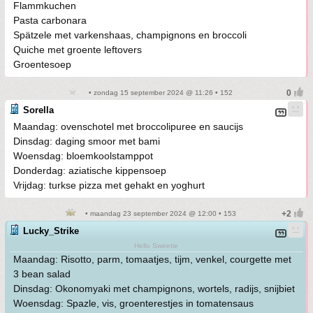
Flammkuchen
Pasta carbonara
Spätzele met varkenshaas, champignons en broccoli
Quiche met groente leftovers
Groentesoep
• zondag 15 september 2024 @ 11:26 • 152
Sorella
Maandag: ovenschotel met broccolipuree en saucijs
Dinsdag: daging smoor met bami
Woensdag: bloemkoolstamppot
Donderdag: aziatische kippensoep
Vrijdag: turkse pizza met gehakt en yoghurt
• maandag 23 september 2024 @ 12:00 • 153
Lucky_Strike
Hello Sweetie
Maandag: Risotto, parm, tomaatjes, tijm, venkel, courgette met
3 bean salad
Dinsdag: Okonomyaki met champignons, wortels, radijs, snijbiet
Woensdag: Spazle, vis, groenterestjes in tomatensaus