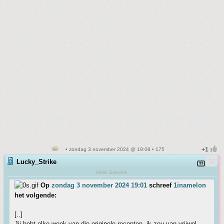
• zondag 3 november 2024 @ 19:08 • 175
Lucky_Strike
Hello Sweetie
Op
zondag 3 november 2024 19:01
schreef
1inamelon
het volgende:
[..]
Jij hebt elke week van die originele recepten, ik zou van vrijwel