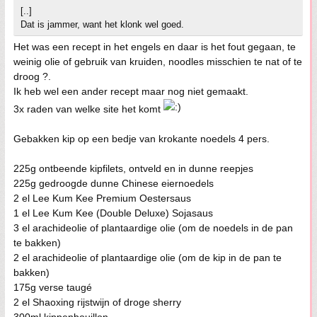
[..]
Dat is jammer, want het klonk wel goed.
Het was een recept in het engels en daar is het fout gegaan, te
weinig olie of gebruik van kruiden, noodles misschien te nat of te
droog ?.
Ik heb wel een ander recept maar nog niet gemaakt.
3x raden van welke site het komt
Gebakken kip op een bedje van krokante noedels 4 pers.
225g ontbeende kipfilets, ontveld en in dunne reepjes
225g gedroogde dunne Chinese eiernoedels
2 el Lee Kum Kee Premium Oestersaus
1 el Lee Kum Kee (Double Deluxe) Sojasaus
3 el arachideolie of plantaardige olie (om de noedels in de pan
te bakken)
2 el arachideolie of plantaardige olie (om de kip in de pan te
bakken)
175g verse taugé
2 el Shaoxing rijstwijn of droge sherry
300ml kippenbouillon