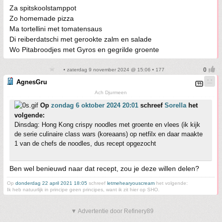
Za spitskoolstamppot
Zo homemade pizza
Ma tortellini met tomatensaus
Di reiberdatschi met gerookte zalm en salade
Wo Pitabroodjes met Gyros en gegrilde groente
• zaterdag 9 november 2024 @ 15:06 • 177
AgnesGru
Ach Djurmeen
Op
zondag 6 oktober 2024 20:01
schreef
Sorella
het
volgende:
Dinsdag: Hong Kong crispy noodles met groente en vlees (ik kijk
de serie culinaire class wars (koreaans) op netfilx en daar maakte
1 van de chefs de noodles, dus recept opgezocht
Ben wel benieuwd naar dat recept, zou je deze willen delen?
Op
donderdag 22 april 2021 18:05
schreef
letmehearyouscream
het volgende:
Ik heb natuurlijk in principe geen principes, want ik zit hier op SHO.
▼ Advertentie door Refinery89