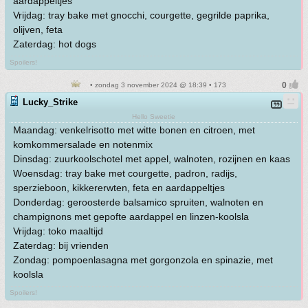
aardappeltjes
Vrijdag: tray bake met gnocchi, courgette, gegrilde paprika,
olijven, feta
Zaterdag: hot dogs
Spoilers!
• zondag 3 november 2024 @ 18:39 • 173
Lucky_Strike
Hello Sweetie
Maandag: venkelrisotto met witte bonen en citroen, met
komkommersalade en notenmix
Dinsdag: zuurkoolschotel met appel, walnoten, rozijnen en kaas
Woensdag: tray bake met courgette, padron, radijs,
sperzieboon, kikkererwten, feta en aardappeltjes
Donderdag: geroosterde balsamico spruiten, walnoten en
champignons met gepofte aardappel en linzen-koolsla
Vrijdag: toko maaltijd
Zaterdag: bij vrienden
Zondag: pompoenlasagna met gorgonzola en spinazie, met
koolsla
Spoilers!