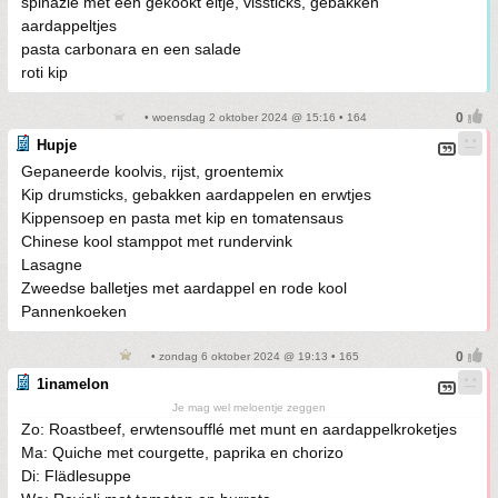
spinazie met een gekookt eitje, vissticks, gebakken
aardappeltjes
pasta carbonara en een salade
roti kip
• woensdag 2 oktober 2024 @ 15:16 • 164
Hupje
Gepaneerde koolvis, rijst, groentemix
Kip drumsticks, gebakken aardappelen en erwtjes
Kippensoep en pasta met kip en tomatensaus
Chinese kool stamppot met rundervink
Lasagne
Zweedse balletjes met aardappel en rode kool
Pannenkoeken
• zondag 6 oktober 2024 @ 19:13 • 165
1inamelon
Je mag wel meloentje zeggen
Zo: Roastbeef, erwtensoufflé met munt en aardappelkroketjes
Ma: Quiche met courgette, paprika en chorizo
Di: Flädlesuppe