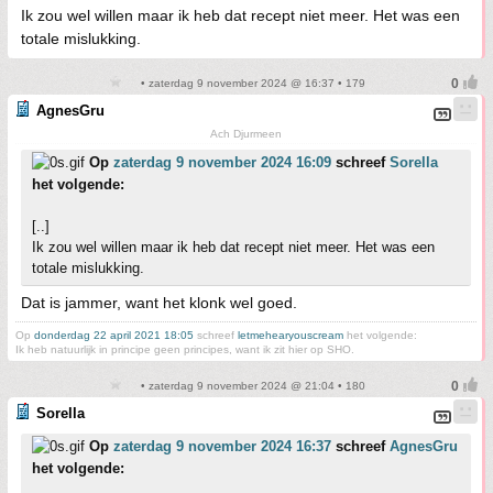
Ik zou wel willen maar ik heb dat recept niet meer. Het was een
totale mislukking.
• zaterdag 9 november 2024 @ 16:37 • 179
AgnesGru
Ach Djurmeen
Op
zaterdag 9 november 2024 16:09
schreef
Sorella
het volgende:
[..]
Ik zou wel willen maar ik heb dat recept niet meer. Het was een
totale mislukking.
Dat is jammer, want het klonk wel goed.
Op
donderdag 22 april 2021 18:05
schreef
letmehearyouscream
het volgende:
Ik heb natuurlijk in principe geen principes, want ik zit hier op SHO.
• zaterdag 9 november 2024 @ 21:04 • 180
Sorella
Op
zaterdag 9 november 2024 16:37
schreef
AgnesGru
het volgende: