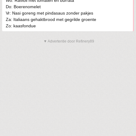
Wo: Ravioli met tomaten en burrata
Do: Boerenomelet
Vr: Nasi goreng met pindasaus zonder pakjes
Za: Italiaans gehaktbrood met gegrilde groente
Zo: kaasfondue
▼ Advertentie door Refinery89