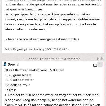
rand en dan met de gehakt naar beneden in een pan bakken tot
het gaar is +- 5 minuutjes.
Saus, gesnipperde ui, cheddar, klein gesneden of plakjes
tomaat, kleingesneden ijsbergsla erop leggen en dubbelvouwen.
desnoods nog even laten bakken op laag vuur om de kaas te
laten smelten of onder een gril.
Ik heb deze ook al een keer gemaakt met tortilla,s
Bericht 9% gewijzigd door Sorella op 30-09-2024 17:09:51
• maandag 30 september 2024 @ 16:51 • 162
Sorella
Of zelf flatbread maken voor +/- 8 stuks
• 375 gram bloem
• 250 ml heet water
• ½ eetlepel zout
• olijfolie
1. Doe het zout in het hete water en zorg dat het zout helemaal
is opgelost. Voeg dan beetje bij beetje het water toe aan de
bloem terwijl je dit tot een compacte deegbal kneed. Het is even