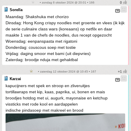
• zondag 6 oktober 2024 @ 20:01 • 166
Sorella
Maandag: Shakshuka met chorizo
Dinsdag: Hong Kong crispy noodles met groente en vlees (ik kijk
de serie culinaire class wars (koreaans) op netfilx en daar
maakte 1 van de chefs de noodles, dus recept opgezocht
Woensdag: eenpanspasta met rigatoni
Donderdag: couscous soep met tostie
Vrijdag: daging smoor met bami (uit diepvries)
Zaterdag: broodje nduja met gehaktbal
• zaterdag 12 oktober 2024 @ 10:45 • 167
Karzai
kapucijners met spek en stroop en zliveruitjes
tortillawraps met kip, kaas, paprika, ui, bonen en mais
broodjes hotdog met ui, augurk, mayonaise en ketchup
vissticks met rode kool en aardappelen
indische pindasoep met makreel en brood