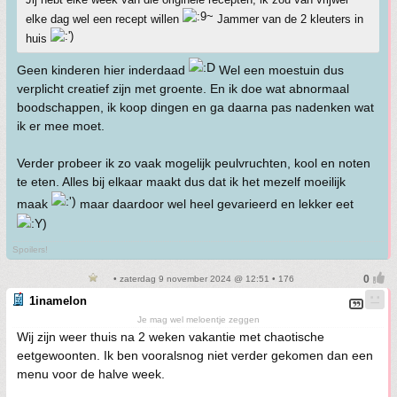
elke dag wel een recept willen
Jammer van de 2 kleuters in
huis
Geen kinderen hier inderdaad
Wel een moestuin dus
verplicht creatief zijn met groente. En ik doe wat abnormaal
boodschappen, ik koop dingen en ga daarna pas nadenken wat
ik er mee moet.
Verder probeer ik zo vaak mogelijk peulvruchten, kool en noten
te eten. Alles bij elkaar maakt dus dat ik het mezelf moeilijk
maak
maar daardoor wel heel gevarieerd en lekker eet
Spoilers!
• zaterdag 9 november 2024 @ 12:51 • 176
1inamelon
Je mag wel meloentje zeggen
Wij zijn weer thuis na 2 weken vakantie met chaotische
eetgewoonten. Ik ben vooralsnog niet verder gekomen dan een
menu voor de halve week.