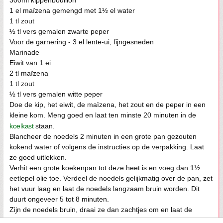
1 el maïzena gemengd met 1½ el water
1 tl zout
½ tl vers gemalen zwarte peper
Voor de garnering - 3 el lente-ui, fijngesneden
Marinade
Eiwit van 1 ei
2 tl maïzena
1 tl zout
½ tl vers gemalen witte peper
Doe de kip, het eiwit, de maïzena, het zout en de peper in een
kleine kom. Meng goed en laat ten minste 20 minuten in de
koelkast
staan.
Blancheer de noedels 2 minuten in een grote pan gezouten
kokend water of volgens de instructies op de verpakking. Laat
ze goed uitlekken.
Verhit een grote koekenpan tot deze heet is en voeg dan 1½
eetlepel olie toe. Verdeel de noedels gelijkmatig over de pan, zet
het vuur laag en laat de noedels langzaam bruin worden. Dit
duurt ongeveer 5 tot 8 minuten.
Zijn de noedels bruin, draai ze dan zachtjes om en laat de
andere kant bruin worden. Voeg meer olie toe indien nodig.