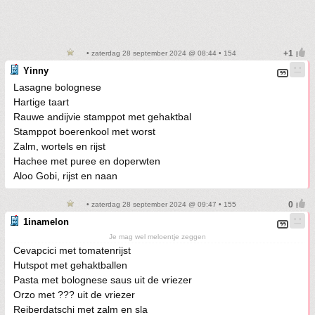
• zaterdag 28 september 2024 @ 08:44 • 154
Yinny
Lasagne bolognese
Hartige taart
Rauwe andijvie stamppot met gehaktbal
Stamppot boerenkool met worst
Zalm, wortels en rijst
Hachee met puree en doperwten
Aloo Gobi, rijst en naan
• zaterdag 28 september 2024 @ 09:47 • 155
1inamelon
Je mag wel meloentje zeggen
Cevapcici met tomatenrijst
Hutspot met gehaktballen
Pasta met bolognese saus uit de vriezer
Orzo met ??? uit de vriezer
Reiberdatschi met zalm en sla