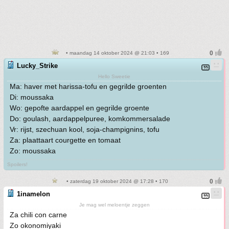
• maandag 14 oktober 2024 @ 21:03 • 169
Lucky_Strike
Hello Sweetie
Ma: haver met harissa-tofu en gegrilde groenten
Di: moussaka
Wo: gepofte aardappel en gegrilde groente
Do: goulash, aardappelpuree, komkommersalade
Vr: rijst, szechuan kool, soja-champignins, tofu
Za: plaattaart courgette en tomaat
Zo: moussaka
Spoilers!
• zaterdag 19 oktober 2024 @ 17:28 • 170
1inamelon
Je mag wel meloentje zeggen
Za chili con carne
Zo okonomiyaki