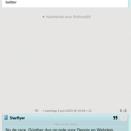
twitter
▼ Advertentie door Refinery89
• zaterdag 3 juni 2023 @ 10:04 • 12
Starflyer
Flies to the stars
Nu de race. Günther dus op pole voor Dennis en Wehrlein.