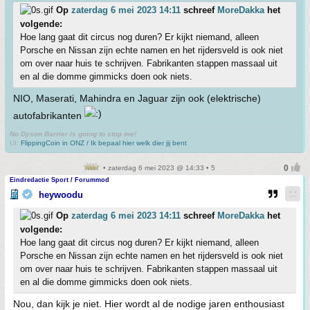
Op
zaterdag 6 mei 2023 14:11
schreef
MoreDakka
het
volgende:
Hoe lang gaat dit circus nog duren? Er kijkt niemand, alleen
Porsche en Nissan zijn echte namen en het rijdersveld is ook niet
om over naar huis te schrijven. Fabrikanten stappen massaal uit
en al die domme gimmicks doen ook niets.
NIO, Maserati, Mahindra en Jaguar zijn ook (elektrische)
autofabrikanten
No Dyson Barrier is going to stop me!
UI:
FlippingCoin in ONZ / Ik bepaal hier welk dier jij bent
• zaterdag 6 mei 2023 @ 14:33 • 5
Eindredactie Sport / Forummod
heywoodu
Op
zaterdag 6 mei 2023 14:11
schreef
MoreDakka
het
volgende:
Hoe lang gaat dit circus nog duren? Er kijkt niemand, alleen
Porsche en Nissan zijn echte namen en het rijdersveld is ook niet
om over naar huis te schrijven. Fabrikanten stappen massaal uit
en al die domme gimmicks doen ook niets.
Nou, dan kijk je niet. Hier wordt al de nodige jaren enthousiast