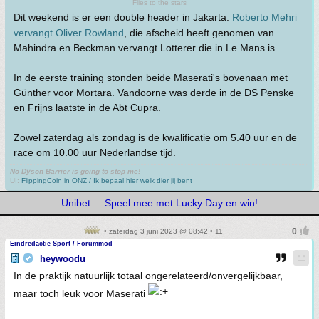
Flies to the stars
Dit weekend is er een double header in Jakarta.
Roberto Mehri
vervangt Oliver Rowland
, die afscheid heeft genomen van
Mahindra en Beckman vervangt Lotterer die in Le Mans is.
In de eerste training stonden beide Maserati's bovenaan met
Günther voor Mortara. Vandoorne was derde in de DS Penske
en Frijns laatste in de Abt Cupra.
Zowel zaterdag als zondag is de kwalificatie om 5.40 uur en de
race om 10.00 uur Nederlandse tijd.
No Dyson Barrier is going to stop me!
UI:
FlippingCoin in ONZ / Ik bepaal hier welk dier jij bent
Unibet
Speel mee met Lucky Day en win!
• zaterdag 3 juni 2023 @ 08:42 • 11
Eindredactie Sport / Forummod
heywoodu
In de praktijk natuurlijk totaal ongerelateerd/onvergelijkbaar,
maar toch leuk voor Maserati