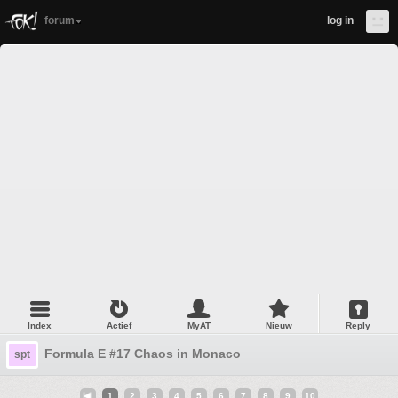
forum
log in
Index
Actief
MyAT
Nieuw
Reply
Formula E #17 Chaos in Monaco
spt
1
2
3
4
5
6
7
8
9
10