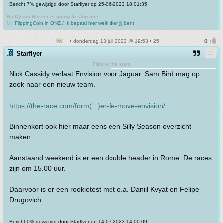
Bericht 7% gewijzigd door Starflyer op 25-06-2023 18:01:35
No Dyson Barrier is going to stop me!
UI:
FlippingCoin in ONZ / Ik bepaal hier welk dier jij bent
• donderdag 13 juli 2023 @ 19:53 • 25
Starflyer
Flies to the stars
Nick Cassidy verlaat Envision voor Jaguar. Sam Bird mag op
zoek naar een nieuw team.
https://the-race.com/form(...)er-fe-move-envision/
Binnenkort ook hier maar eens een Silly Season overzicht
maken.
Aanstaand weekend is er een double header in Rome. De races
zijn om 15.00 uur.
Daarvoor is er een rookietest met o.a. Daniil Kvyat en Felipe
Drugovich.
Bericht 0% gewijzigd door Starflyer op 14-07-2023 14:00:09