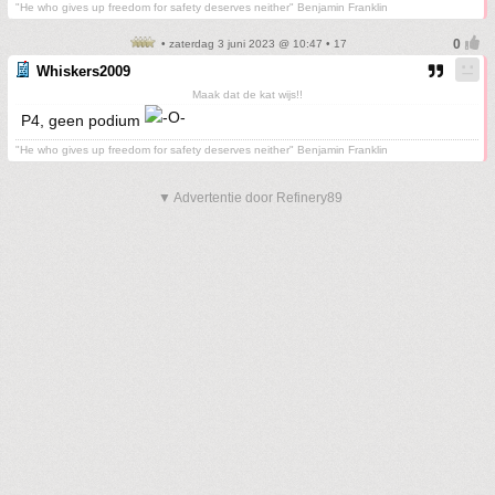
"He who gives up freedom for safety deserves neither" Benjamin Franklin
• zaterdag 3 juni 2023 @ 10:47 • 17
Whiskers2009
Maak dat de kat wijs!!
P4, geen podium
"He who gives up freedom for safety deserves neither" Benjamin Franklin
▼ Advertentie door Refinery89