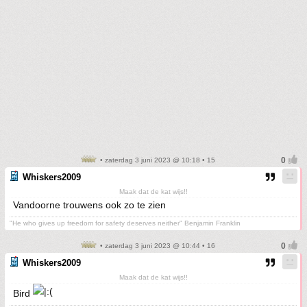
• zaterdag 3 juni 2023 @ 10:18 • 15
Whiskers2009
Maak dat de kat wijs!!
Vandoorne trouwens ook zo te zien
"He who gives up freedom for safety deserves neither" Benjamin Franklin
• zaterdag 3 juni 2023 @ 10:44 • 16
Whiskers2009
Maak dat de kat wijs!!
Bird