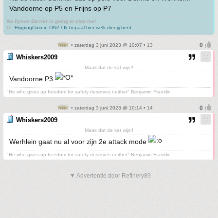
Vandoorne op P5 en Frijns op P7
No Dyson Barrier is going to stop me!
UI:
FlippingCoin in ONZ / Ik bepaal hier welk dier jij bent
• zaterdag 3 juni 2023 @ 10:07 • 13
Whiskers2009
Maak dat de kat wijs!!
Vandoorne P3
"He who gives up freedom for safety deserves neither" Benjamin Franklin
• zaterdag 3 juni 2023 @ 10:14 • 14
Whiskers2009
Maak dat de kat wijs!!
Werhlein gaat nu al voor zijn 2e attack mode
"He who gives up freedom for safety deserves neither" Benjamin Franklin
▼ Advertentie door Refinery89