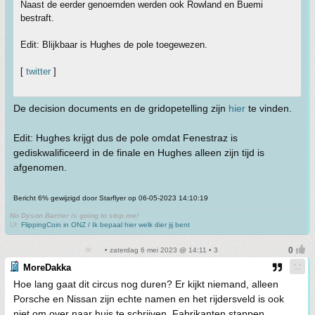
Naast de eerder genoemden werden ook Rowland en Buemi
bestraft.
Edit: Blijkbaar is Hughes de pole toegewezen.
[
twitter
]
De decision documents en de gridopetelling zijn
hier
te vinden.
Edit: Hughes krijgt dus de pole omdat Fenestraz is
gediskwalificeerd in de finale en Hughes alleen zijn tijd is
afgenomen.
Bericht 6% gewijzigd door Starflyer op 06-05-2023 14:10:19
No Dyson Barrier is going to stop me!
UI:
FlippingCoin in ONZ / Ik bepaal hier welk dier jij bent
• zaterdag 6 mei 2023 @ 14:11 • 3
MoreDakka
Hoe lang gaat dit circus nog duren? Er kijkt niemand, alleen
Porsche en Nissan zijn echte namen en het rijdersveld is ook
niet om over naar huis te schrijven. Fabrikanten stappen