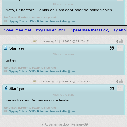
Flies to the stars
Nato, Fenestraz, Dennis en Rast door naar de halve finales
No Dyson Barrier is going to stop me!
UI:
FlippingCoin in ONZ / Ik bepaal hier welk dier jij bent
Speel mee met Lucky Day en win!
Speel mee met Lucky Day en w
• zaterdag 24 juni 2023 @ 22:28 • 21
Starflyer
Flies to the stars
twitter
No Dyson Barrier is going to stop me!
UI:
FlippingCoin in ONZ / Ik bepaal hier welk dier jij bent
• zaterdag 24 juni 2023 @ 22:44 • 22
Starflyer
Flies to the stars
Fenestraz en Dennis naar de finale
No Dyson Barrier is going to stop me!
UI:
FlippingCoin in ONZ / Ik bepaal hier welk dier jij bent
▼ Advertentie door Refinery89