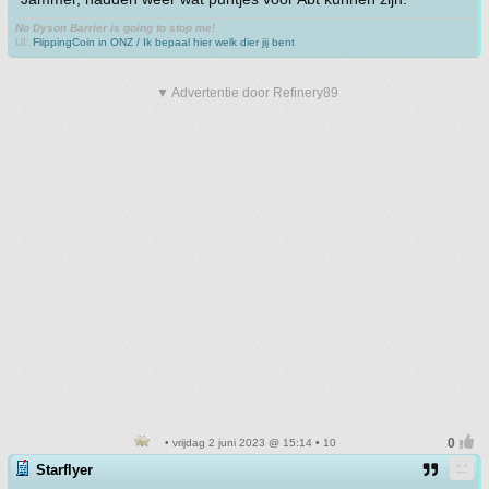
No Dyson Barrier is going to stop me!
UI:
FlippingCoin in ONZ / Ik bepaal hier welk dier jij bent
▼ Advertentie door Refinery89
• vrijdag 2 juni 2023 @ 15:14 • 10
Starflyer