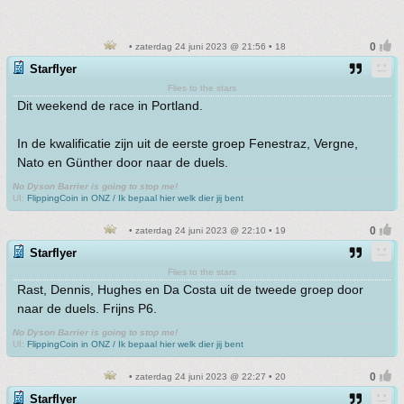
• zaterdag 24 juni 2023 @ 21:56 • 18
Starflyer
Flies to the stars
Dit weekend de race in Portland.
In de kwalificatie zijn uit de eerste groep Fenestraz, Vergne,
Nato en Günther door naar de duels.
No Dyson Barrier is going to stop me!
UI:
FlippingCoin in ONZ / Ik bepaal hier welk dier jij bent
• zaterdag 24 juni 2023 @ 22:10 • 19
Starflyer
Flies to the stars
Rast, Dennis, Hughes en Da Costa uit de tweede groep door
naar de duels. Frijns P6.
No Dyson Barrier is going to stop me!
UI:
FlippingCoin in ONZ / Ik bepaal hier welk dier jij bent
• zaterdag 24 juni 2023 @ 22:27 • 20
Starflyer