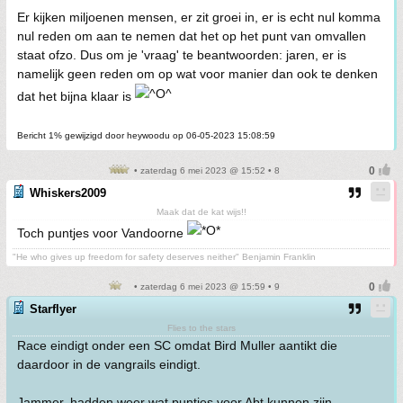
Er kijken miljoenen mensen, er zit groei in, er is echt nul komma
nul reden om aan te nemen dat het op het punt van omvallen
staat ofzo. Dus om je 'vraag' te beantwoorden: jaren, er is
namelijk geen reden om op wat voor manier dan ook te denken
dat het bijna klaar is
Bericht 1% gewijzigd door heywoodu op 06-05-2023 15:08:59
• zaterdag 6 mei 2023 @ 15:52 • 8
Whiskers2009
Maak dat de kat wijs!!
Toch puntjes voor Vandoorne
"He who gives up freedom for safety deserves neither" Benjamin Franklin
• zaterdag 6 mei 2023 @ 15:59 • 9
Starflyer
Flies to the stars
Race eindigt onder een SC omdat Bird Muller aantikt die
daardoor in de vangrails eindigt.
Jammer, hadden weer wat puntjes voor Abt kunnen zijn.