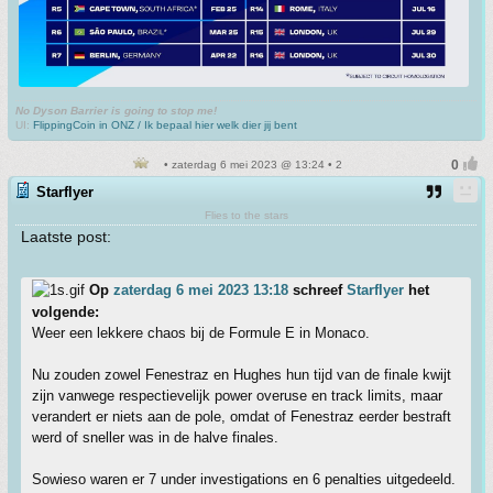
No Dyson Barrier is going to stop me!
UI:
FlippingCoin in ONZ / Ik bepaal hier welk dier jij bent
• zaterdag 6 mei 2023 @ 13:24 • 2
Starflyer
Flies to the stars
Laatste post:
Op
zaterdag 6 mei 2023 13:18
schreef
Starflyer
het
volgende:
Weer een lekkere chaos bij de Formule E in Monaco.
Nu zouden zowel Fenestraz en Hughes hun tijd van de finale kwijt
zijn vanwege respectievelijk power overuse en track limits, maar
verandert er niets aan de pole, omdat of Fenestraz eerder bestraft
werd of sneller was in de halve finales.
Sowieso waren er 7 under investigations en 6 penalties uitgedeeld.