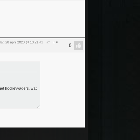
jdag 28 april 2023 @ 13:21
:42
#7
met hockeyvaders, wat