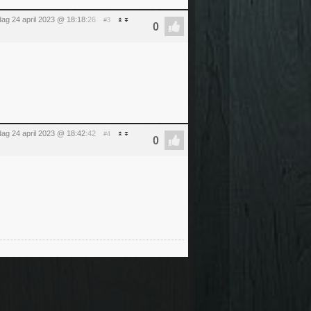
ag 24 april 2023 @ 18:18
:26
#3
ag 24 april 2023 @ 18:42
:42
#4