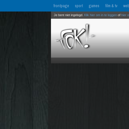
frontpage
sport
games
film & tv
web
Je bent niet ingelogd.
Klik hier om in te loggen
of
hier 