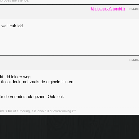
improves the silence.
Moderator / Colorchick
maand
 wel leuk idd.
maand
jkt idd lekker weg.
k ook leuk, net zoals de orginele flikken.
ste de verraders uk gezien. Ook leuk
d is full of suffering, it is also full of overcoming it."