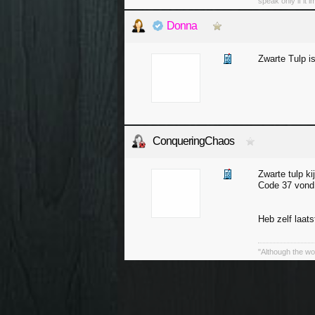
speak only if it 
Donna
Zwarte Tulp is
ConqueringChaos
Zwarte tulp ki
Code 37 vond i
Heb zelf laat
"Although the worl