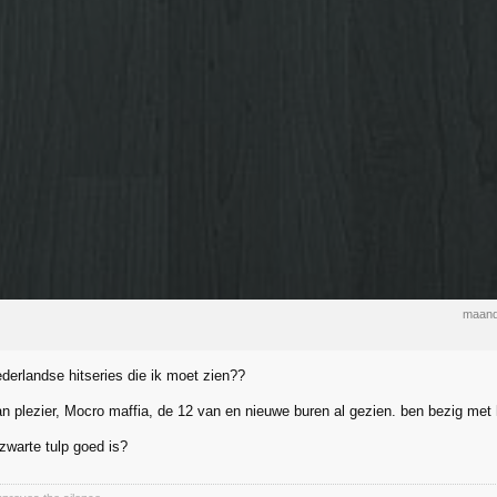
maand
ederlandse hitseries die ik moet zien??
n plezier, Mocro maffia, de 12 van en nieuwe buren al gezien. ben bezig met 
zwarte tulp goed is?