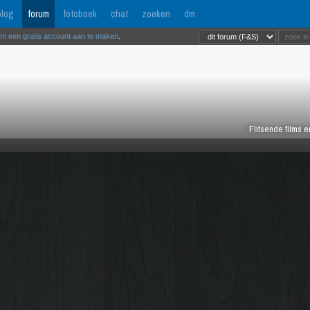
log
forum
fotoboek
chat
zoeken
dm
om een gratis account aan te maken
.
Flitsende films 