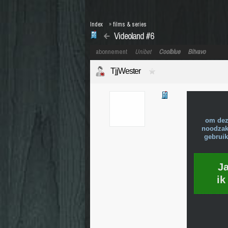
Index
»
films & series
Videoland #6
abonnement
Unibet
Coolblue
Bitvavo
TjjWester
om dez
noodzake
gebruik
J
ik