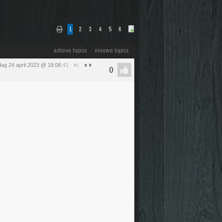
1
2
3
4
5
6
actieve topics
nieuwe topics
ag 24 april 2023 @ 18:08
:41
#1