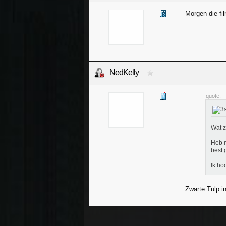
Morgen die fi
NedKelly
quote:
Wat z
Heb m
best g
Ik ho
Zwarte Tulp 