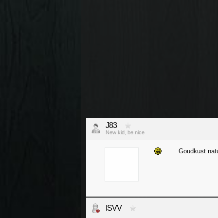
J83
New kid, be nice
Goudkust natu
ISVV