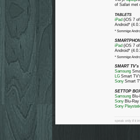
of Safari met 
TABLETS
iPad
(iOS 7 of
Android* (4.0
* Sommige Andro
SMARTPHO
iPad
(iOS 7 of
Android* (4.0
* Sommige Andro
SMART TV's
Samsung
Smar
LG
Smart TV's
Sony
Smart TV
SETTOP BO
Samsung
Blu-
Sony
Blu-Ray 
Sony
Playstati
speak only if it 