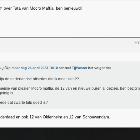
lm over Tata van Mocro Maffia, ben benieuwd!
vri
Op
maandag 24 april 2023 18:10
schreef
TjjWester
het volgende:
ijn de nederlandse hitseries die ik moet zien??
eisje van plezier, Mocro maffia, de 12 van en nieuwe buren al gezien. ben bezig 
einig is.
orde dat zwarte tulp goed is?
inderdaad en ook 12 van Oldenheim en 12 van Schouwendam.