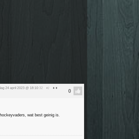
ag 24 april 2023 @ 18:10
:32
#2
hockeyvaders, wat best geinig is.