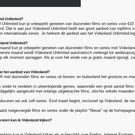
and Unlimited?
 Unlimited kun je onbeperkt genieten van duizenden films en series voor €10 
erd. Dat is aan jou! Videoland Unlimited heeft een groot aanbod van topfilms 
n internationale series. Je herkent dit aanbod aan het Videoland Unlimited-lo
oland Unlimited?
maand kun je onbeperkt genieten van duizenden films en series met Videolan
 eerste maand wordt Videoland Unlimited automatisch verlengd tot wederopzeg
op elk moment opzeggen. Als je voor het einde van je gratis maand opzegt, zal
at het aanbod van Videoland?
ft met duizenden films en series uit binnen- en buitenland het grootste en m
 onder te verdelen in uiteenlopende genres, waaronder een groot aantal films 
dagelijks aangevuld met onlangs uitgebrachte films, slechts enkele maanden 
duceren we ook zelf series. Eind maart begint, exclusief op Videoland, de n
laatst toegevoegde films en series onder de playlist "Nieuw" op de homepagina
raten kan ik Videoland kijken?
esktop kun je Videoland kijken als je beschikt over Firefox, Internet Explore