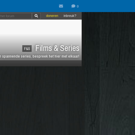
doneren
inbreuk?
Films & Series
F&S
en spannende series, bespreek het hier met elkaar!