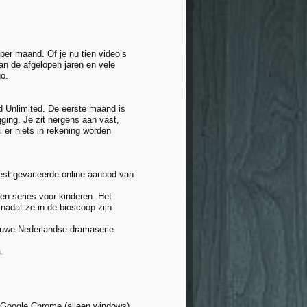
per maand. Of je nu tien video’s
van de afgelopen jaren en vele
go.
d Unlimited. De eerste maand is
ging. Je zit nergens aan vast,
 er niets in rekening worden
eest gevarieerde online aanbod van
en series voor kinderen. Het
nadat ze in de bioscoop zijn
ieuwe Nederlandse dramaserie
.
r, Google Chrome (alleen windows)