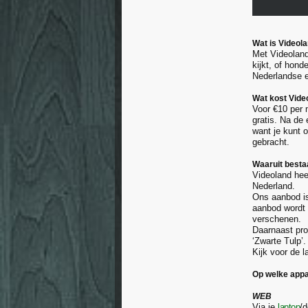
Wat is Videol
Met Videoland
kijkt, of hond
Nederlandse e
Wat kost Vide
Voor €10 per 
gratis. Na de
want je kunt 
gebracht.
Waaruit besta
Videoland hee
Nederland.
Ons aanbod is
aanbod wordt 
verschenen.
Daarnaast pro
‘Zwarte Tulp’.
Kijk voor de 
Op welke appa
WEB
Via je
laptop
/d