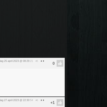
dag 25 april 2023 @ 08:29
:21
#5
ag 27 april 2023 @ 22:30
:54
#6