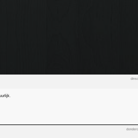
dins
urlijk.
donderd