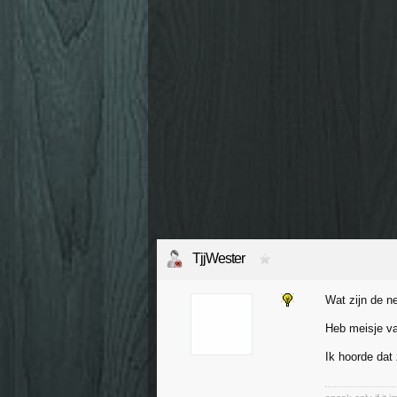
TjjWester
Wat zijn de n
Heb meisje va
Ik hoorde dat 