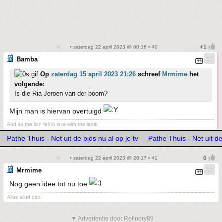
• zaterdag 22 april 2023 @ 00:16 • 40
Bamba
Op
zaterdag 15 april 2023 21:26
schreef
Mrmime
het
volgende:
Is die Ria Jeroen van der boom?
Mijn man is hiervan overtuigd
And so the lion fell in love with the lamb
Pathe Thuis - Net uit de bios nu al op je tv
Pathe Thuis - Net uit de
• zaterdag 22 april 2023 @ 20:17 • 41
Mrmime
Nog geen idee tot nu toe
Alius aliud dicit
▼ Advertentie door Refinery89