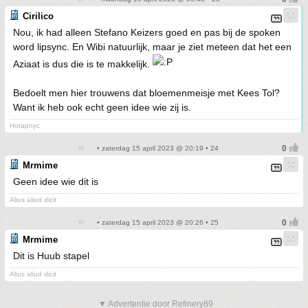
Cirilico
Nou, ik had alleen Stefano Keizers goed en pas bij de spoken
word lipsync. En Wibi natuurlijk, maar je ziet meteen dat het een
Aziaat is dus die is te makkelijk.
Bedoelt men hier trouwens dat bloemenmeisje met Kees Tol?
Want ik heb ook echt geen idee wie zij is.
Hotapnyc
• zaterdag 15 april 2023 @ 20:19 • 24
Mrmime
Geen idee wie dit is
Alius aliud dicit
• zaterdag 15 april 2023 @ 20:26 • 25
Mrmime
Dit is Huub stapel
Alius aliud dicit
▼ Advertentie door Refinery89