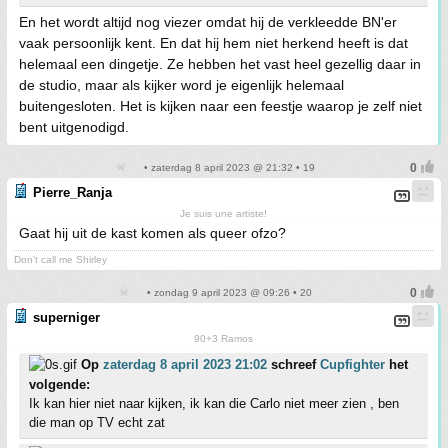
En het wordt altijd nog viezer omdat hij de verkleedde BN'er
vaak persoonlijk kent. En dat hij hem niet herkend heeft is dat
helemaal een dingetje. Ze hebben het vast heel gezellig daar in
de studio, maar als kijker word je eigenlijk helemaal
buitengesloten. Het is kijken naar een feestje waarop je zelf niet
bent uitgenodigd.
• zaterdag 8 april 2023 @ 21:32 • 19
Pierre_Ranja
Je suis une artiste!
Gaat hij uit de kast komen als queer ofzo?
Don't call me Shirley
• zondag 9 april 2023 @ 09:26 • 20
superniger
90+3 Ramos
Op
zaterdag 8 april 2023 21:02
schreef
Cupfighter
het
volgende:
Ik kan hier niet naar kijken, ik kan die Carlo niet meer zien , ben
die man op TV echt zat