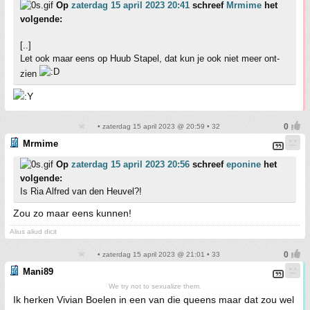
Op
zaterdag 15 april 2023 20:41
schreef
Mrmime
het
volgende:
[..]
Let ook maar eens op Huub Stapel, dat kun je ook niet meer ont-
zien
• zaterdag 15 april 2023 @ 20:59 • 32
Mrmime
Op
zaterdag 15 april 2023 20:56
schreef
eponine
het
volgende:
Is Ria Alfred van den Heuvel?!
Zou zo maar eens kunnen!
Alius aliud dicit
• zaterdag 15 april 2023 @ 21:01 • 33
Mani89
We try not to sexualize them.
Ik herken Vivian Boelen in een van die queens maar dat zou wel