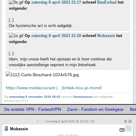
Op
zaterdag 8 april 2023 21:17
schreef
BasEnAad
het
volgende:
[..]
Die hysterische act is echt walgelijk.
Op
zaterdag 8 april 2023 21:18
schreef
Mubassie
het
volgende:
[..]
Idem, mijn vrouw heeft het opstaan en ik hoor continue die
vreselijke aanstellerige nepvent in mijn linkerhoek.
https://www.mediacourant.(...)kritiek-hou-je-mond/
Op
woensdag 9 november 2016 06:02
schreef
Anonymousz
het volgende:
#superniger2020
De snelste VPN - FastestVPN
Zavvi - Fandom en Geekgear
Be
• zondag 9 april 2023 @ 10:31 • 21
Mubassie
Hallo kindertjes