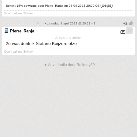
(oeps)
Bericht 15% gewijzigd door Pierre_Ranja op 08-04-2023 20:20:04
Don't call me Shirley
• zaterdag 8 april 2023 @ 20:21 • 3
Pierre_Ranja
Je suis une artiste!
2e was denk ik Stefano Keijzers ofzo
Don't call me Shirley
▼ Advertentie door Refinery89