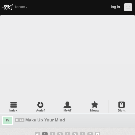
forum
log in
Index
Actief
MyAT
Nieuw
Dicht
Make Up Your Mind
tv
RTL4
1
2
3
4
5
6
7