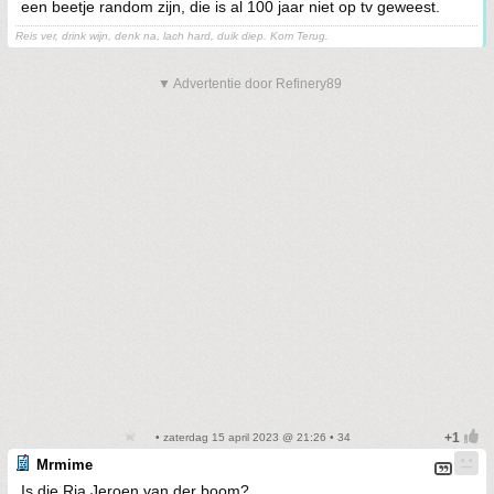
een beetje random zijn, die is al 100 jaar niet op tv geweest.
Reis ver, drink wijn, denk na, lach hard, duik diep. Kom Terug.
▼ Advertentie door Refinery89
• zaterdag 15 april 2023 @ 21:26 • 34
Mrmime
Is die Ria Jeroen van der boom?