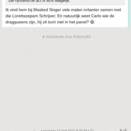
Die hysterische act is echt walgelijk.
Ik vind hem bij Masked Singer vele malen irritanter samen met
die Lorettazepam Schrijver. En natuurlijk weet Carlo wie de
dragqueens zijn, hij zit toch niet in het panel? 😆
▼ Advertentie door Refinery89
• maandag 10 april 2023 @ 00:48 • 23