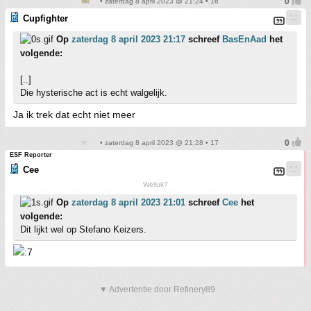
• zaterdag 8 april 2023 @ 21:24 • 16
Cupfighter
Op
zaterdag 8 april 2023 21:17
schreef
BasEnAad
het
volgende:
[..]
Die hysterische act is echt walgelijk.
Ja ik trek dat echt niet meer
• zaterdag 8 april 2023 @ 21:28 • 17
ESF Reporter
Cee
Welluk?
Op
zaterdag 8 april 2023 21:01
schreef
Cee
het
volgende:
Dit lijkt wel op Stefano Keizers.
▼ Advertentie door Refinery89