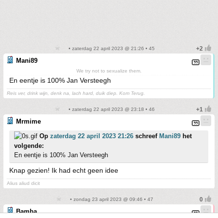
• zaterdag 22 april 2023 @ 21:26 • 45
Mani89
We try not to sexualize them.
En eentje is 100% Jan Versteegh
Reis ver, drink wijn, denk na, lach hard, duik diep. Kom Terug.
• zaterdag 22 april 2023 @ 23:18 • 46
Mrmime
Op
zaterdag 22 april 2023 21:26
schreef
Mani89
het
volgende:
En eentje is 100% Jan Versteegh
Knap gezien! Ik had echt geen idee
Alius aliud dicit
• zondag 23 april 2023 @ 09:46 • 47
Bamba