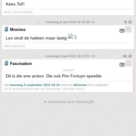
Kees Tol!!
Don't call me Shirley
• zaterdag 8 april 2023 @ 20:39 • 8
Mrmime
Lex vindt de hakken maar lastig
Alius aliud dicit
• zaterdag 8 april 2023 @ 20:51 • 9
Fascination
La Bush
Dit is die ene acteur. Die ook Pim Fortuyn speelde
Op
maandag 5 september 2016 23:16
schreef
-Deluzion-
het volgende:
En ik antwoord liever niet op Fascination. aka Alex Vause.
▼ Advertentie door Refinery89