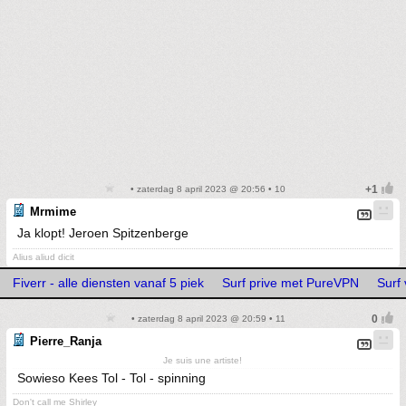
• zaterdag 8 april 2023 @ 20:56 • 10
Mrmime
Ja klopt! Jeroen Spitzenberge
Alius aliud dicit
Fiverr - alle diensten vanaf 5 piek
Surf prive met PureVPN
Surf
• zaterdag 8 april 2023 @ 20:59 • 11
Pierre_Ranja
Je suis une artiste!
Sowieso Kees Tol - Tol - spinning
Don't call me Shirley