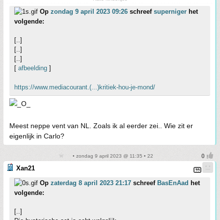
Op
zondag 9 april 2023 09:26
schreef
superniger
het
volgende:
[..]
[..]
[..]
[
afbeelding
]
https://www.mediacourant.(...)kritiek-hou-je-mond/
Meest neppe vent van NL. Zoals ik al eerder zei.. Wie zit er
eigenlijk in Carlo?
• zondag 9 april 2023 @ 11:35 • 22
Xan21
Op
zaterdag 8 april 2023 21:17
schreef
BasEnAad
het
volgende:
[..]