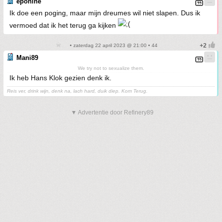
eponine
Ik doe een poging, maar mijn dreumes wil niet slapen. Dus ik
vermoed dat ik het terug ga kijken
• zaterdag 22 april 2023 @ 21:00 • 44
Mani89
We try not to sexualize them.
Ik heb Hans Klok gezien denk ik.
Reis ver, drink wijn, denk na, lach hard, duik diep. Kom Terug.
▼ Advertentie door Refinery89