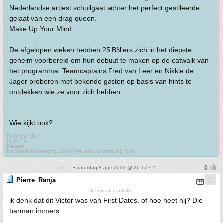
Nederlandse artiest schuilgaat achter het perfect gestileerde
gelaat van een drag queen.
Make Up Your Mind
De afgelopen weken hebben 25 BN'ers zich in het diepste
geheim voorbereid om hun debuut te maken op de catwalk van
het programma. Teamcaptains Fred van Leer en Nikkie de
Jager proberen met bekende gasten op basis van hints te
ontdekken wie ze voor zich hebben.
Wie kijkt ook?
Fuck the EBU
Fuck FIA
Pakaak
It's called motorracing.Sorry? We went to carracing Toto
• zaterdag 8 april 2023 @ 20:17 • 2
Pierre_Ranja
Je suis une artiste!
ik denk dat dit Victor was van First Dates. of hoe heet hij? Die
barman immers