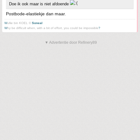
Doe ik ook maar is niet afdoende
Postbode-elastiekje dan maar.
W
ullie bin KOEL ©
Soneal
W
hy be difficult when, with a bit of effort, you could be impossible
?
▼ Advertentie door Refinery89