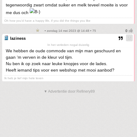
tegenwoordig zwart omdat suiker en melk teveel moeite is voor
me dus och
Oh how you'd have a happy life, if you did the things you like
• zondag 14 mei 2023 @ 14:48 • 75
laziness
In het verleden nogal duizelig
We hebben de oude commode van mijn man geschuurd en
gaan ‘m verven in de kleur vol tijm.
Nu ben ik op zoek naar leuke knopjes voor de lades.
Heeft iemand tips voor een webshop met mooi aanbod?
Ik heb je lief mijn hele leven
▼ Advertentie door Refinery89