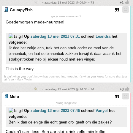
• zaterdag 13 mei 2023 @ 09:04 • 73
GrumpyFish
ga je mee zwemmen?
Goedemorgen mede-neuroten!
Op
zaterdag 13 mei 2023 07:31
schreef
Leandra
het
volgende:
Ik doe het zakje erin, trek het dan strak onder de rand van de
binnenbak, en laat de binnenbak zakken terwijl ik daar waar ik het
strakgetrokken heb bij elkaar houd met een vinger.
This is the way
It ain't what you don't know that gets you into trouble. It's what you know for sure that just
ain't so - Mark Twain
• zaterdag 13 mei 2023 @ 14:38 • 74
Molo
Völlig losgelöst
Op
zaterdag 13 mei 2023 07:46
schreef
Vanyel
het
volgende:
Ben ik dan de enige die echt geen drol geeft om die zakjes?
Couldn't care less. Ben aartslui, drink zelfs mijn koffie