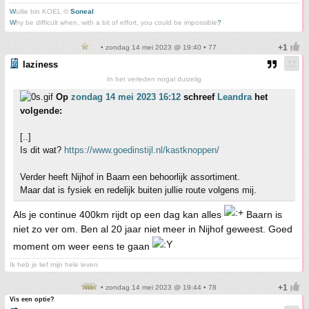
W
ullie bin KOEL ©
Soneal
W
hy be difficult when, with a bit of effort, you could be impossible
?
• zondag 14 mei 2023 @ 19:40 • 77
laziness
In het verleden nogal duizelig
Op
zondag 14 mei 2023 16:12
schreef
Leandra
het
volgende:
[..]
Is dit wat?
https://www.goedinstijl.nl/kastknoppen/
Verder heeft Nijhof in Baarn een behoorlijk assortiment.
Maar dat is fysiek en redelijk buiten jullie route volgens mij.
Als je continue 400km rijdt op een dag kan alles
Baarn is
niet zo ver om. Ben al 20 jaar niet meer in Nijhof geweest. Goed
moment om weer eens te gaan
Ik heb je lief mijn hele leven
• zondag 14 mei 2023 @ 19:44 • 78
Vis een optie?