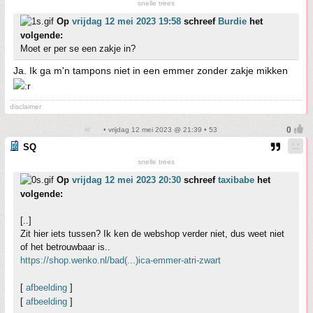
snelle trees
Op
vrijdag 12 mei 2023 19:58
schreef
Burdie
het
volgende:
Moet er per se een zakje in?
Ja. Ik ga m'n tampons niet in een emmer zonder zakje mikken
disclaimer
• vrijdag 12 mei 2023 @ 21:39 • 53
SQ
snelle trees
Op
vrijdag 12 mei 2023 20:30
schreef
taxibabe
het
volgende:
[..]
Zit hier iets tussen? Ik ken de webshop verder niet, dus weet niet
of het betrouwbaar is..
https://shop.wenko.nl/bad(...)ica-emmer-atri-zwart
[
afbeelding
]
[
afbeelding
]