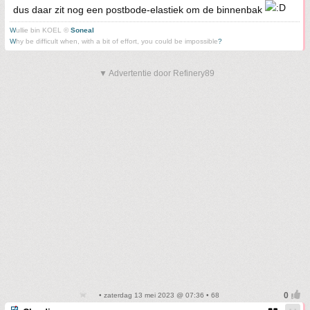
dus daar zit nog een postbode-elastiek om de binnenbak
W
ullie bin KOEL ©
Soneal
W
hy be difficult when, with a bit of effort, you could be impossible
?
▼ Advertentie door Refinery89
• zaterdag 13 mei 2023 @ 07:36 • 68