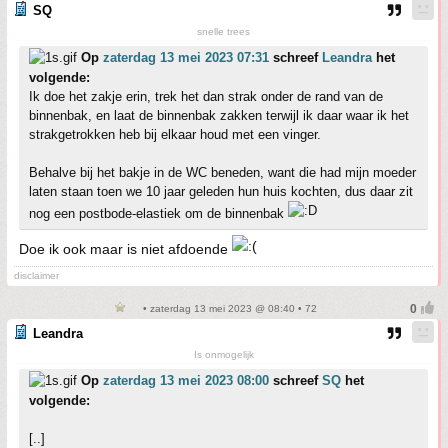
SQ
snelle trees
Op
zaterdag 13 mei 2023 07:31
schreef
Leandra
het
volgende:
Ik doe het zakje erin, trek het dan strak onder de rand van de
binnenbak, en laat de binnenbak zakken terwijl ik daar waar ik het
strakgetrokken heb bij elkaar houd met een vinger.
Behalve bij het bakje in de WC beneden, want die had mijn moeder
laten staan toen we 10 jaar geleden hun huis kochten, dus daar zit
nog een postbode-elastiek om de binnenbak
Doe ik ook maar is niet afdoende
disclaimer
• zaterdag 13 mei 2023 @ 08:40 • 72
Leandra
Is onmogelijk
Op
zaterdag 13 mei 2023 08:00
schreef
SQ
het
volgende:
[..]