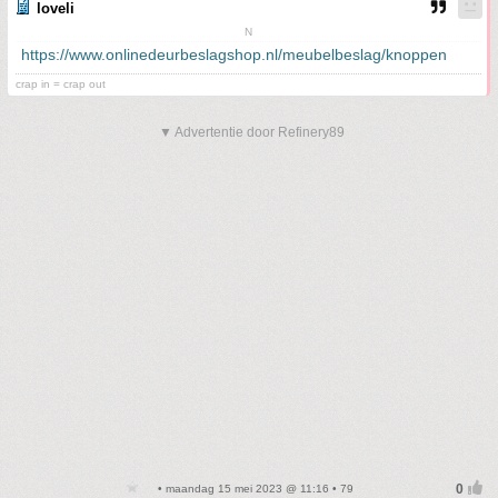
loveli
N
https://www.onlinedeurbeslagshop.nl/meubelbeslag/knoppen
crap in = crap out
▼ Advertentie door Refinery89
• maandag 15 mei 2023 @ 11:16 • 79