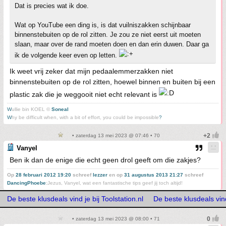
Dat is precies wat ik doe.
Wat op YouTube een ding is, is dat vuilniszakken schijnbaar
binnenstebuiten op de rol zitten. Je zou ze niet eerst uit moeten
slaan, maar over de rand moeten doen en dan erin duwen. Daar ga
ik de volgende keer even op letten.
Ik weet vrij zeker dat mijn pedaalemmerzakken niet
binnenstebuiten op de rol zitten, hoewel binnen en buiten bij een
plastic zak die je weggooit niet echt relevant is
W
ullie bin KOEL ©
Soneal
W
hy be difficult when, with a bit of effort, you could be impossible
?
• zaterdag 13 mei 2023 @ 07:46 • 70
Vanyel
Ben ik dan de enige die echt geen drol geeft om die zakjes?
Op
28 februari 2012 19:20
schreef
lezzer
en op
31 augustus 2013 21:27
schreef
DancingPhoebe
:
Jezus, Vanyel, wat een fantastische tips geef jij toch altijd!
De beste klusdeals vind je bij Toolstation.nl
De beste klusdeals vind 
• zaterdag 13 mei 2023 @ 08:00 • 71