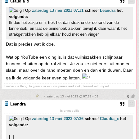
Claudia_x
Op
zaterdag 13 mei 2023 07:31
schreef
Leandra
het
volgende:
Ik doe het zakje erin, trek het dan strak onder de rand van de
binnenbak, en laat de binnenbak zakken terwijl ik daar waar ik het
strakgetrokken heb bij elkaar houd met een vinger.
Dat is precies wat ik doe.
Wat op YouTube een ding is, is dat vuilniszakken schijnbaar
binnenstebuiten op de rol zitten. Je zou ze niet eerst uit moeten
slaan, maar over de rand moeten doen en dan erin duwen. Daar
ga ik de volgende keer even op letten.
I make it a thing, to glance in window panes and look pleased with myself.
• zaterdag 13 mei 2023 @ 07:39 • 69
Leandra
Is onmogelijk
Op
zaterdag 13 mei 2023 07:36
schreef
Claudia_x
het
volgende:
[..]