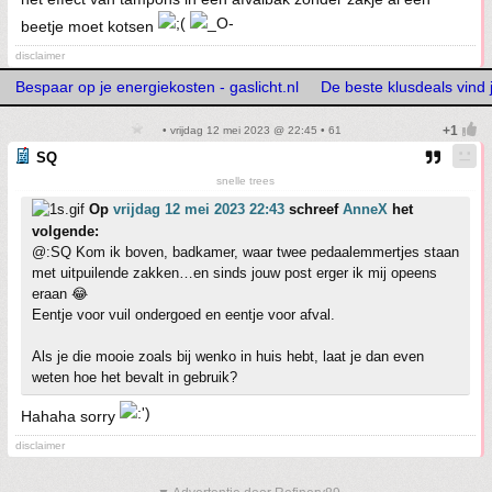
beetje moet kotsen
disclaimer
Bespaar op je energiekosten - gaslicht.nl
De beste klusdeals vind j
• vrijdag 12 mei 2023 @ 22:45 • 61
SQ
snelle trees
Op
vrijdag 12 mei 2023 22:43
schreef
AnneX
het
volgende:
@:SQ Kom ik boven, badkamer, waar twee pedaalemmertjes staan
met uitpuilende zakken…en sinds jouw post erger ik mij opeens
eraan 😂
Eentje voor vuil ondergoed en eentje voor afval.
Als je die mooie zoals bij wenko in huis hebt, laat je dan even
weten hoe het bevalt in gebruik?
Hahaha sorry
disclaimer