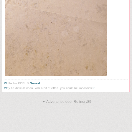
W
ullie bin KOEL ©
Soneal
W
hy be difficult when, with a bit of effort, you could be impossible
?
▼ Advertentie door Refinery89