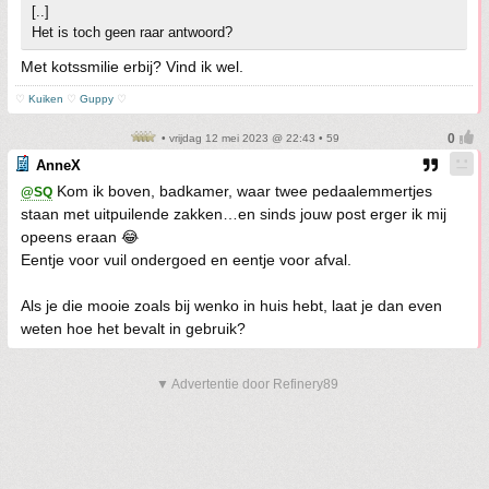
[..]
Het is toch geen raar antwoord?
Met kotssmilie erbij? Vind ik wel.
♡
Kuiken
♡
Guppy
♡
• vrijdag 12 mei 2023 @ 22:43 • 59
AnneX
Kom ik boven, badkamer, waar twee pedaalemmertjes
@SQ
staan met uitpuilende zakken…en sinds jouw post erger ik mij
opeens eraan 😂
Eentje voor vuil ondergoed en eentje voor afval.
Als je die mooie zoals bij wenko in huis hebt, laat je dan even
weten hoe het bevalt in gebruik?
▼ Advertentie door Refinery89