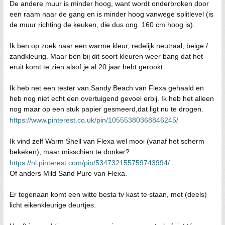
De andere muur is minder hoog, want wordt onderbroken door
een raam naar de gang en is minder hoog vanwege splitlevel (is
de muur richting de keuken, die dus ong. 160 cm hoog is).
Ik ben op zoek naar een warme kleur, redelijk neutraal, beige /
zandkleurig. Maar ben bij dit soort kleuren weer bang dat het
eruit komt te zien alsof je al 20 jaar hebt gerookt.
Ik heb net een tester van Sandy Beach van Flexa gehaald en
heb nog niet echt een overtuigend gevoel erbij. Ik heb het alleen
nog maar op een stuk papier gesmeerd,dat ligt nu te drogen.
https://www.pinterest.co.uk/pin/10555380368846245/
Ik vind zelf Warm Shell van Flexa wel mooi (vanaf het scherm
bekeken), maar misschien te donker?
https://nl.pinterest.com/pin/534732155759743994/
Of anders Mild Sand Pure van Flexa.
Er tegenaan komt een witte besta tv kast te staan, met (deels)
licht eikenkleurige deurtjes.