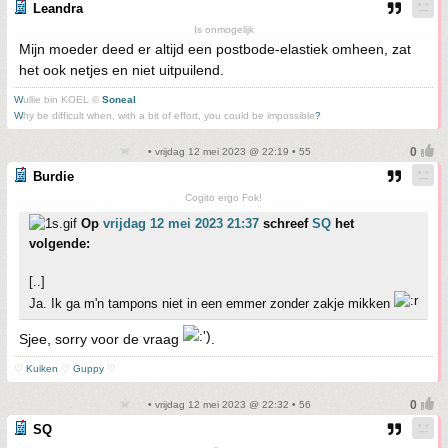
Leandra
Is onmogelijk
Mijn moeder deed er altijd een postbode-elastiek omheen, zat
het ook netjes en niet uitpuilend.
W
ullie bin KOEL ©
Soneal
W
hy be difficult when, with a bit of effort, you could be impossible
?
• vrijdag 12 mei 2023 @ 22:19 • 55
Burdie
Cogito ergo Fok!
Op
vrijdag 12 mei 2023 21:37
schreef
SQ
het
volgende:
[..]
Ja. Ik ga m'n tampons niet in een emmer zonder zakje mikken
Sjee, sorry voor de vraag
.
♡
Kuiken
♡
Guppy
♡
• vrijdag 12 mei 2023 @ 22:32 • 56
SQ