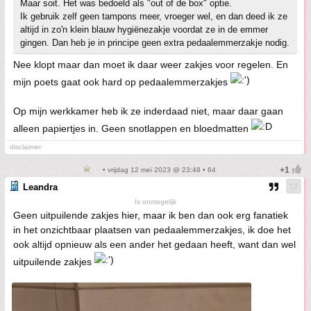
Maar soit. Het was bedoeld als "out of de box" optie.
Ik gebruik zelf geen tampons meer, vroeger wel, en dan deed ik ze
altijd in zo'n klein blauw hygiënezakje voordat ze in de emmer
gingen. Dan heb je in principe geen extra pedaalemmerzakje nodig.
Nee klopt maar dan moet ik daar weer zakjes voor regelen. En
mijn poets gaat ook hard op pedaalemmerzakjes
Op mijn werkkamer heb ik ze inderdaad niet, maar daar gaan
alleen papiertjes in. Geen snotlappen en bloedmatten
disclaimer
• vrijdag 12 mei 2023 @ 23:48 • 64
Leandra
Is onmogelijk
Geen uitpuilende zakjes hier, maar ik ben dan ook erg fanatiek
in het onzichtbaar plaatsen van pedaalemmerzakjes, ik doe het
ook altijd opnieuw als een ander het gedaan heeft, want dan wel
uitpuilende zakjes