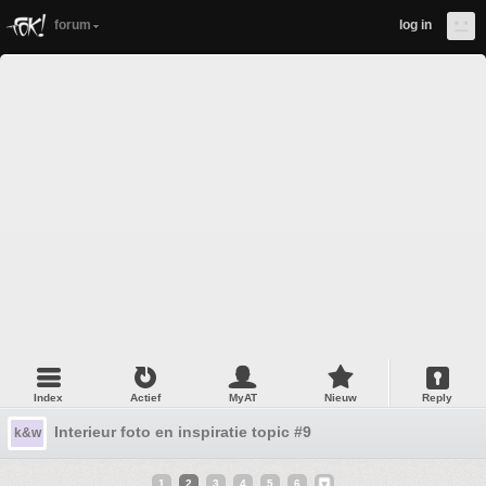
forum
log in
Index
Actief
MyAT
Nieuw
Reply
Interieur foto en inspiratie topic #9
k&w
1
2
3
4
5
6