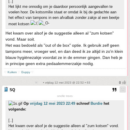
[..]
Het lijkt me onnodig om je daardoor persoonlijk aangevallen te
voelen hoor. De kotssmilie staat er omdat ik bij de gedachte aan
het effect van tampons in een afvalbak zonder zakje al een beetje
moet kotsen
Het kwam over alsof je de suggestie alleen al "zum kotsen"
vond. Maar soit.
Het was bedoeld als "out of de box" optie. Ik gebruik zelf geen
tampons meer, vroeger wel, en dan deed ik ze altijd in zo'n klein
blauw hygiënezakje voordat ze in de emmer gingen. Dan heb je
in principe geen extra pedaalemmerzakje nodig.
♡
Kuiken
♡
Guppy
♡
• vrijdag 12 mei 2023 @ 22:52 • 63
SQ
snelle trees
Op
vrijdag 12 mei 2023 22:49
schreef
Burdie
het
volgende:
[..]
Het kwam over alsof je de suggestie alleen al "zum kotsen" vond.