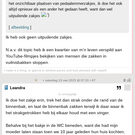
het onzichtbaar plaatsen van pedaalemmerzakjes, ik doe het ook
altijd opnieuw als een ander het gedaan heeft, want dan wel
uitpuilende zakjes
[
afbeelding
]
Ik heb ook geen uitpuilende zakjes.
N.a.v. dit topic heb ik een kwartier van m'n leven verspild aan
YouTube-filmpjes bekijken van mensen die zakken in
vuilnisbakken stoppen.
I make it a thing, to glance in window panes and look pleased with myself.
• zaterdag 13 mei 2023 @ 07:31 • 67
Leandra
Is onmogelijk
Ik doe het zakje erin, trek het dan strak onder de rand van de
binnenbak, en laat de binnenbak zakken terwijl ik daar waar ik
het strakgetrokken heb bij elkaar houd met een vinger.
Behalve bij het bakje in de WC beneden, want die had mijn
moeder laten staan toen we 10 jaar geleden hun huis kochten,