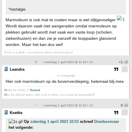
*nostalgie.
Marmoleum is ook mat te coaten maar is wel slijtgevoeliger
.
Wordt daarom vaak niet aangeraden omdat marmoleum op
plekken gebruikt wordt met vaak een vaste loop (scholen,
ziekenhuizen) en dan zie je vanzelf de looppaden glanzend
worden. Maar het kan dus wel!
Once in a while, I just wanna dance and feel good
• zaterdag 1 april 2023 @ 11:18 • 13
Leandra
Is onmogelijk
Hier ook marmoleum op de bovenverdieping, helemaal blij mee.
W
ullie bin KOEL ©
Soneal
W
hy be difficult when, with a bit of effort, you could be impossible
?
• zaterdag 1 april 2023 @ 11:32 • 14
Koettie
Op
zaterdag 1 april 2023 10:53
schreef
Doedezemaar
het volgende: