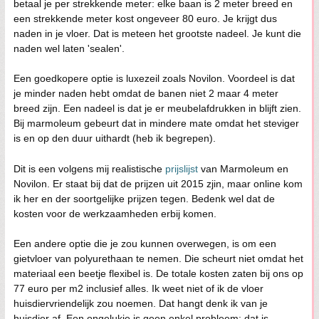
betaal je per strekkende meter: elke baan is 2 meter breed en
een strekkende meter kost ongeveer 80 euro. Je krijgt dus
naden in je vloer. Dat is meteen het grootste nadeel. Je kunt die
naden wel laten 'sealen'.
Een goedkopere optie is luxezeil zoals Novilon. Voordeel is dat
je minder naden hebt omdat de banen niet 2 maar 4 meter
breed zijn. Een nadeel is dat je er meubelafdrukken in blijft zien.
Bij marmoleum gebeurt dat in mindere mate omdat het steviger
is en op den duur uithardt (heb ik begrepen).
Dit is een volgens mij realistische
prijslijst
van Marmoleum en
Novilon. Er staat bij dat de prijzen uit 2015 zjin, maar online kom
ik her en der soortgelijke prijzen tegen. Bedenk wel dat de
kosten voor de werkzaamheden erbij komen.
Een andere optie die je zou kunnen overwegen, is om een
gietvloer van polyurethaan te nemen. Die scheurt niet omdat het
materiaal een beetje flexibel is. De totale kosten zaten bij ons op
77 euro per m2 inclusief alles. Ik weet niet of ik de vloer
huisdiervriendelijk zou noemen. Dat hangt denk ik van je
huisdier af. Een ongelukje is geen enkel probleem: dat is