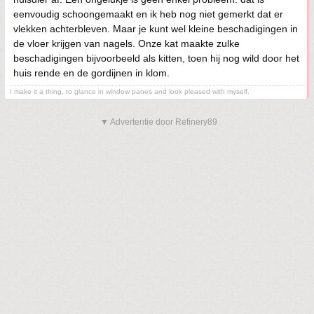
eenvoudig schoongemaakt en ik heb nog niet gemerkt dat er
vlekken achterbleven. Maar je kunt wel kleine beschadigingen in
de vloer krijgen van nagels. Onze kat maakte zulke
beschadigingen bijvoorbeeld als kitten, toen hij nog wild door het
huis rende en de gordijnen in klom.
I make it a thing, to glance in window panes and look pleased with myself.
▼ Advertentie door Refinery89