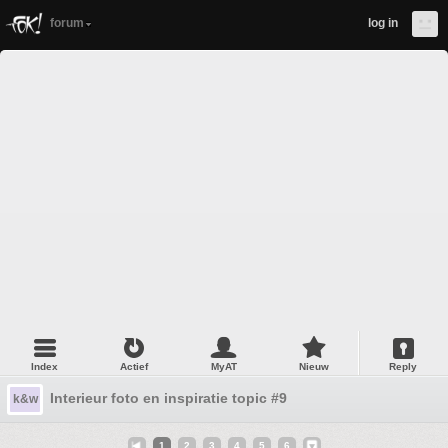
forum
log in
Index
Actief
MyAT
Nieuw
Reply
Interieur foto en inspiratie topic #9
k&w
1
2
3
4
5
6