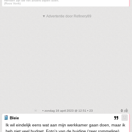
mensen zijn die het anders blijven doen.
(Roos Vonk)
▼ Advertentie door Refinery89
• zondag 16 april 2023 @ 12:51 • 23
Bleie
Ik wil eindelijk eens wat aan mijn werkkamer gaan doen, maar ik
heb niet veel budget. Foto's van de huidige (zeer rommelige)