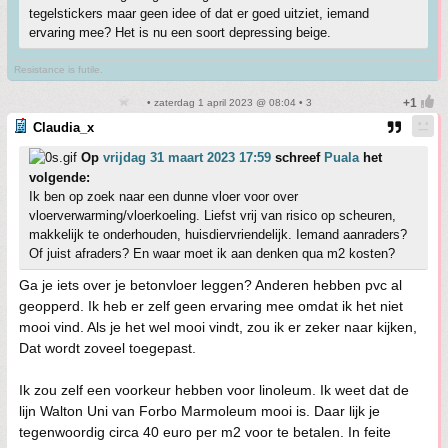
tegelstickers maar geen idee of dat er goed uitziet, iemand
ervaring mee? Het is nu een soort depressing beige.
Resistance is futile.
• zaterdag 1 april 2023 @ 08:04 • 3
Claudia_x
Op
vrijdag 31 maart 2023 17:59
schreef
Puala
het
volgende:
Ik ben op zoek naar een dunne vloer voor over
vloerverwarming/vloerkoeling. Liefst vrij van risico op scheuren,
makkelijk te onderhouden, huisdiervriendelijk. Iemand aanraders?
Of juist afraders? En waar moet ik aan denken qua m2 kosten?
Ga je iets over je betonvloer leggen? Anderen hebben pvc al
geopperd. Ik heb er zelf geen ervaring mee omdat ik het niet
mooi vind. Als je het wel mooi vindt, zou ik er zeker naar kijken,
Dat wordt zoveel toegepast.
Ik zou zelf een voorkeur hebben voor linoleum. Ik weet dat de
lijn Walton Uni van Forbo Marmoleum mooi is. Daar lijk je
tegenwoordig circa 40 euro per m2 voor te betalen. In feite