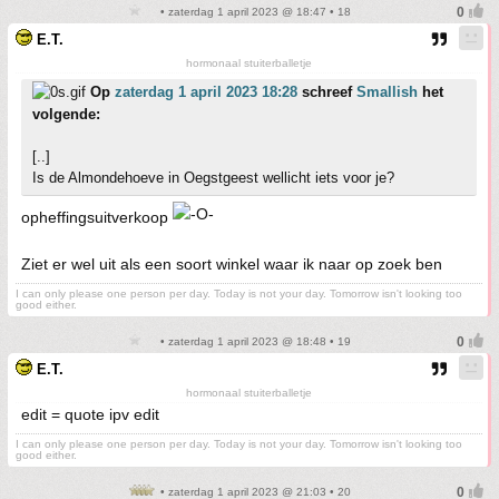
• zaterdag 1 april 2023 @ 18:47 • 18
E.T.
hormonaal stuiterballetje
Op
zaterdag 1 april 2023 18:28
schreef
Smallish
het
volgende:
[..]
Is de Almondehoeve in Oegstgeest wellicht iets voor je?
opheffingsuitverkoop
Ziet er wel uit als een soort winkel waar ik naar op zoek ben
I can only please one person per day. Today is not your day. Tomorrow isn't looking too
good either.
• zaterdag 1 april 2023 @ 18:48 • 19
E.T.
hormonaal stuiterballetje
edit = quote ipv edit
I can only please one person per day. Today is not your day. Tomorrow isn't looking too
good either.
• zaterdag 1 april 2023 @ 21:03 • 20