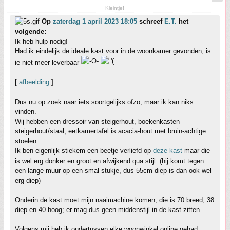
Kleintje!
Op
zaterdag 1 april 2023 18:05
schreef
E.T.
het
volgende:
Ik heb hulp nodig!
Had ik eindelijk de ideale kast voor in de woonkamer gevonden, is
ie niet meer leverbaar
[
afbeelding
]
Dus nu op zoek naar iets soortgelijks ofzo, maar ik kan niks
vinden.
Wij hebben een dressoir van steigerhout, boekenkasten
steigerhout/staal, eetkamertafel is acacia-hout met bruin-achtige
stoelen.
Ik ben eigenlijk stiekem een beetje verliefd op
deze kast
maar die
is wel erg donker en groot en afwijkend qua stijl. (hij komt tegen
een lange muur op een smal stukje, dus 55cm diep is dan ook wel
erg diep)
Onderin de kast moet mijn naaimachine komen, die is 70 breed, 38
diep en 40 hoog; er mag dus geen middenstijl in de kast zitten.
Volgens mij heb ik ondertussen elke woonwinkel online gehad,