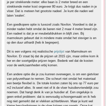
je per strekkende meter: elke baan is 2 meter breed en een
strekkende meter kost ongeveer 80 euro. Je krijgt dus naden in je
vloer. Dat is meteen het grootste nadeel. Je kunt die naden wel
laten 'sealen'.
Een goedkopere optie is luxezeil zoals Novilon. Voordeel is dat je
minder naden hebt omdat de banen niet 2 maar 4 meter breed zijn.
Een nadeel is dat je er meubelafdrukken in blijft zien. Bij
marmoleum gebeurt dat in mindere mate omdat het steviger is en
op den duur uithardt (heb ik begrepen).
Dit is een volgens mij realistische
prijslijst
van Marmoleum en
Novilon. Er staat bij dat de prijzen uit 2015 zjin, maar online kom ik
her en der soortgelijke prijzen tegen. Bedenk wel dat de kosten
voor de werkzaamheden erbij komen.
Een andere optie die je zou kunnen overwegen, is om een gietvloer
van polyurethaan te nemen. Die scheurt niet omdat het materiaal
een beetje flexibel is. De totale kosten zaten bij ons op 77 euro per
m2 inclusief alles. Ik weet niet of ik de vloer huisdiervriendelijk zou
noemen. Dat hangt denk ik van je huisdier af. Een ongelukje is
geen enkel probleem: dat is eenvoudig schoongemaakt en ik heb
nog niet gemerkt dat er vlekken achterbleven. Maar je kunt wel
kleine beschadigingen in de vloer krijgen van nagels. Onze kat