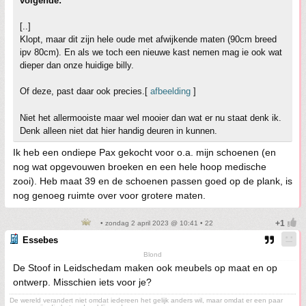
volgende:
[..]
Klopt, maar dit zijn hele oude met afwijkende maten (90cm breed
ipv 80cm). En als we toch een nieuwe kast nemen mag ie ook wat
dieper dan onze huidige billy.
Of deze, past daar ook precies.[
afbeelding
]
Niet het allermooiste maar wel mooier dan wat er nu staat denk ik.
Denk alleen niet dat hier handig deuren in kunnen.
Ik heb een ondiepe Pax gekocht voor o.a. mijn schoenen (en
nog wat opgevouwen broeken en een hele hoop medische
zooi). Heb maat 39 en de schoenen passen goed op de plank, is
nog genoeg ruimte over voor grotere maten.
• zondag 2 april 2023 @ 10:41 • 22
Essebes
Blond
De Stoof in Leidschedam maken ook meubels op maat en op
ontwerp. Misschien iets voor je?
De wereld verandert niet omdat iedereen het gelijk anders wil, maar omdat er een paar