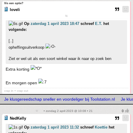
Vis een optie?
loveli
N
Op
zaterdag 1 april 2023 18:47
schreef
E.T.
het
volgende:
[..]
opheffingsuitverkoop
Ziet er wel uit als een soort winkel waar ik naar op zoek ben
Extra korting
En morgen open
crap in = crap out
Je klusgereedschap sneller en voordeliger bij Toolstation.nl
Je klu
• zondag 2 april 2023 @ 10:08 • 21
NedKelly
Op
zaterdag 1 april 2023 11:32
schreef
Koettie
het