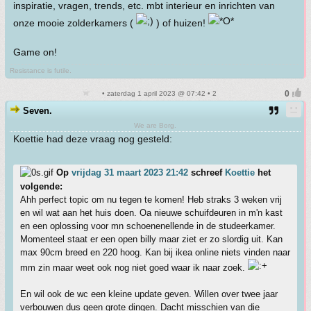
inspiratie, vragen, trends, etc. mbt interieur en inrichten van
onze mooie zolderkamers (
) of huizen!
Game on!
Resistance is futile.
• zaterdag 1 april 2023 @ 07:42 • 2
Seven.
We are Borg.
Koettie had deze vraag nog gesteld:
Op
vrijdag 31 maart 2023 21:42
schreef
Koettie
het
volgende:
Ahh perfect topic om nu tegen te komen! Heb straks 3 weken vrij
en wil wat aan het huis doen. Oa nieuwe schuifdeuren in m'n kast
en een oplossing voor mn schoenenellende in de studeerkamer.
Momenteel staat er een open billy maar ziet er zo slordig uit. Kan
max 90cm breed en 220 hoog. Kan bij ikea online niets vinden naar
mm zin maar weet ook nog niet goed waar ik naar zoek.
En wil ook de wc een kleine update geven. Willen over twee jaar
verbouwen dus geen grote dingen. Dacht misschien van die