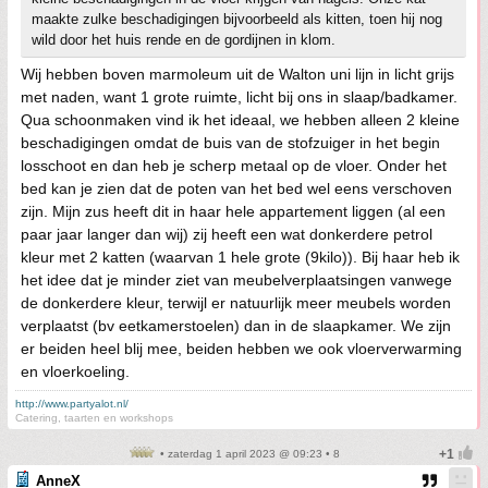
maakte zulke beschadigingen bijvoorbeeld als kitten, toen hij nog
wild door het huis rende en de gordijnen in klom.
Wij hebben boven marmoleum uit de Walton uni lijn in licht grijs
met naden, want 1 grote ruimte, licht bij ons in slaap/badkamer.
Qua schoonmaken vind ik het ideaal, we hebben alleen 2 kleine
beschadigingen omdat de buis van de stofzuiger in het begin
losschoot en dan heb je scherp metaal op de vloer. Onder het
bed kan je zien dat de poten van het bed wel eens verschoven
zijn. Mijn zus heeft dit in haar hele appartement liggen (al een
paar jaar langer dan wij) zij heeft een wat donkerdere petrol
kleur met 2 katten (waarvan 1 hele grote (9kilo)). Bij haar heb ik
het idee dat je minder ziet van meubelverplaatsingen vanwege
de donkerdere kleur, terwijl er natuurlijk meer meubels worden
verplaatst (bv eetkamerstoelen) dan in de slaapkamer. We zijn
er beiden heel blij mee, beiden hebben we ook vloerverwarming
en vloerkoeling.
http://www.partyalot.nl/
Catering, taarten en workshops
• zaterdag 1 april 2023 @ 09:23 • 8
AnneX