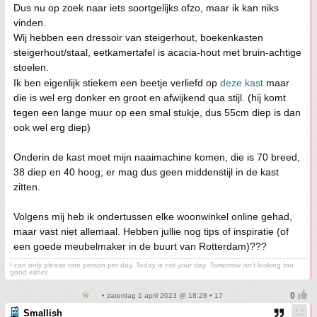
Dus nu op zoek naar iets soortgelijks ofzo, maar ik kan niks
vinden.
Wij hebben een dressoir van steigerhout, boekenkasten
steigerhout/staal, eetkamertafel is acacia-hout met bruin-achtige
stoelen.
Ik ben eigenlijk stiekem een beetje verliefd op
deze kast
maar
die is wel erg donker en groot en afwijkend qua stijl. (hij komt
tegen een lange muur op een smal stukje, dus 55cm diep is dan
ook wel erg diep)
Onderin de kast moet mijn naaimachine komen, die is 70 breed,
38 diep en 40 hoog; er mag dus geen middenstijl in de kast
zitten.
Volgens mij heb ik ondertussen elke woonwinkel online gehad,
maar vast niet allemaal. Hebben jullie nog tips of inspiratie (of
een goede meubelmaker in de buurt van Rotterdam)???
I can only please one person per day. Today is not your day. Tomorrow isn't looking too
good either.
• zaterdag 1 april 2023 @ 18:28 • 17
Smallish