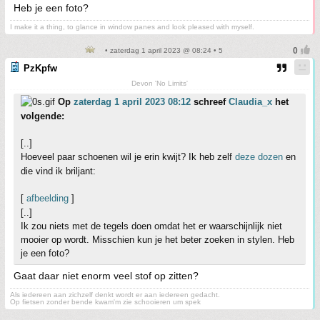
Heb je een foto?
I make it a thing, to glance in window panes and look pleased with myself.
• zaterdag 1 april 2023 @ 08:24 • 5
PzKpfw
Devon 'No Limits'
Op
zaterdag 1 april 2023 08:12
schreef
Claudia_x
het
volgende:
[..]
Hoeveel paar schoenen wil je erin kwijt? Ik heb zelf
deze dozen
en
die vind ik briljant:
[
afbeelding
]
[..]
Ik zou niets met de tegels doen omdat het er waarschijnlijk niet
mooier op wordt. Misschien kun je het beter zoeken in stylen. Heb
je een foto?
Gaat daar niet enorm veel stof op zitten?
Als iedereen aan zichzelf denkt wordt er aan iedereen gedacht.
Op fietsen zonder bende kwam'm zie schooieren um spek