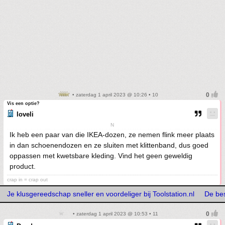
• zaterdag 1 april 2023 @ 10:26 • 10
Vis een optie?
loveli
N
Ik heb een paar van die IKEA-dozen, ze nemen flink meer plaats
in dan schoenendozen en ze sluiten met klittenband, dus goed
oppassen met kwetsbare kleding. Vind het geen geweldig
product.
crap in = crap out
Je klusgereedschap sneller en voordeliger bij Toolstation.nl
De bes
• zaterdag 1 april 2023 @ 10:53 • 11