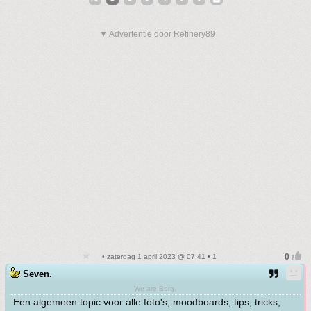
▼ Advertentie door Refinery89
• zaterdag 1 april 2023 @ 07:41 • 1
Seven.
We are Borg.
Een algemeen topic voor alle foto's, moodboards, tips, tricks,