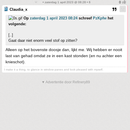
• zaterdag 1 april 2023 @ 08:28 • 6
Claudia_x
Op
zaterdag 1 april 2023 08:24
schreef
PzKpfw
het
volgende:
[..]
Gaat daar niet enorm veel stof op zitten?
Alleen op het bovenste doosje dan, lijkt me. Wij hebben er nooit
last van gehad omdat ze in een kast stonden (en nu achter een
knieschot).
I make it a thing, to glance in window panes and look pleased with myself.
▼ Advertentie door Refinery89