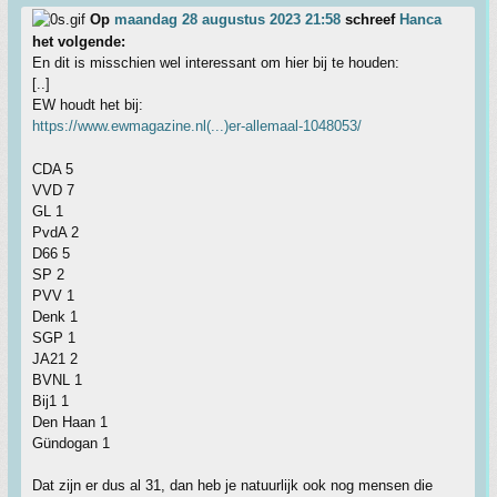
Op
maandag 28 augustus 2023 21:58
schreef
Hanca
het volgende:
En dit is misschien wel interessant om hier bij te houden:
[..]
EW houdt het bij:
https://www.ewmagazine.nl(...)er-allemaal-1048053/
CDA 5
VVD 7
GL 1
PvdA 2
D66 5
SP 2
PVV 1
Denk 1
SGP 1
JA21 2
BVNL 1
Bij1 1
Den Haan 1
Gündogan 1
Dat zijn er dus al 31, dan heb je natuurlijk ook nog mensen die