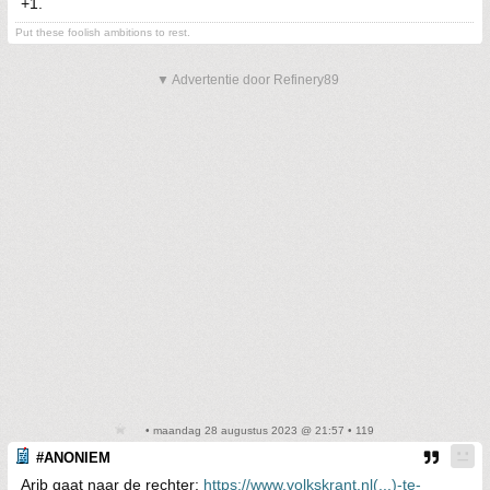
+1.
Put these foolish ambitions to rest.
▼ Advertentie door Refinery89
• maandag 28 augustus 2023 @ 21:57 • 119
#ANONIEM
Arib gaat naar de rechter:
https://www.volkskrant.nl(...)-te-