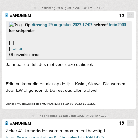
• dinsdag 29 augustus 2023 @ 17:17 • 122
#ANONIEM
Op
dinsdag 29 augustus 2023 17:03
schreef
trein2000
het volgende:
[..]
[
twitter
]
Of onverkiesbaar.
Ja, maar dat telt dus niet voor deze statistiek.
Edit: nu kamerlid en niet op de lijst: Kwint, Alkaya. Die werden
door EW al genoemd. De rest dus allemaal wel.
Bericht 4% gewijzigd door #ANONIEM op 29-08-2023 17:22:31
• donderdag 31 augustus 2023 @ 08:40 • 123
#ANONIEM
Zeker 41 kamerleden worden momenteel beveiligd:
https://www.parool.nl/ned(...)beveiligd~bc6991430/