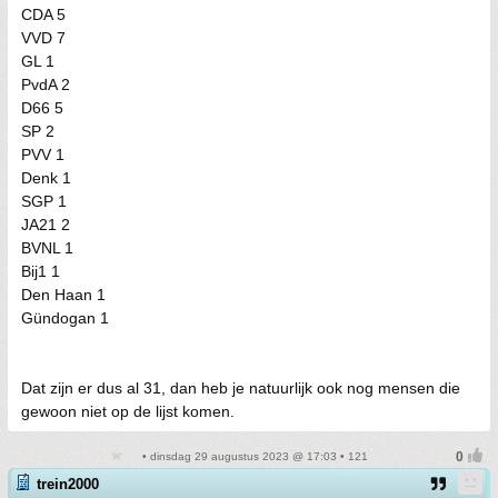
CDA 5
VVD 7
GL 1
PvdA 2
D66 5
SP 2
PVV 1
Denk 1
SGP 1
JA21 2
BVNL 1
Bij1 1
Den Haan 1
Gündogan 1
Dat zijn er dus al 31, dan heb je natuurlijk ook nog mensen die
gewoon niet op de lijst komen.
• dinsdag 29 augustus 2023 @ 17:03 • 121
trein2000