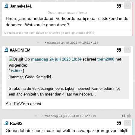
Janneke141
Green, green grass of home
Hmm, jammer inderdaad. Verkeerde partij maar uitstekend in de
debatten. Wat zou ie gaan doen?
Opinion is the medium between knowledge and ignorance (Plato)
• maandag 24 juli 2023 @ 19:11 • 114
#ANONIEM
Op
maandag 24 juli 2023 18:34
schreef
trein2000
het
volgende:
[
twitter
]
Jammer. Goed Kamerlid.
Straks na de verkiezingen eens kijken hoeveel Kamerleden met
een anciënniteit van meer dan 4 jaar we hebben…
Alle PVV'ers alvast.
• maandag 24 juli 2023 @ 19:12 • 115
Raw85
Goeie debater hoor maar het wolf-in-schaapskleren-gevoel blijft