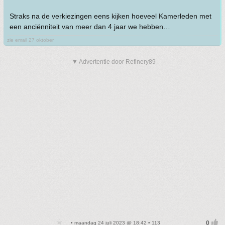
Straks na de verkiezingen eens kijken hoeveel Kamerleden met
een anciënniteit van meer dan 4 jaar we hebben…
zie email 27 oktober
▼ Advertentie door Refinery89
• maandag 24 juli 2023 @ 18:42 • 113