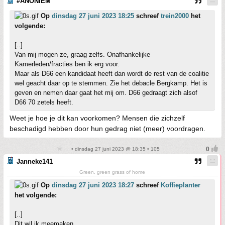
#ANONIEM
Op
dinsdag 27 juni 2023 18:25
schreef
trein2000
het
volgende:
[..]
Van mij mogen ze, graag zelfs. Onafhankelijke
Kamerleden/fracties ben ik erg voor.
Maar als D66 een kandidaat heeft dan wordt de rest van de coalitie
wel geacht daar op te stemmen. Zie het debacle Bergkamp. Het is
geven en nemen daar gaat het mij om. D66 gedraagt zich alsof
D66 70 zetels heeft.
Weet je hoe je dit kan voorkomen? Mensen die zichzelf
beschadigd hebben door hun gedrag niet (meer) voordragen.
• dinsdag 27 juni 2023 @ 18:35 • 105
Janneke141
Green, green grass of home
Op
dinsdag 27 juni 2023 18:27
schreef
Koffieplanter
het volgende:
[..]
Dit wil ik meemaken.