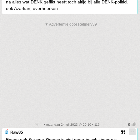
na alles wat DENK geflikt heeft toch altijd bij alle DENK-politici,
ook Azarkan, overheersen.
▼ Advertentie door Refinery89
• maandag 24 juli 2023 @ 20:10 • 116
Raw85
Ennnn ook Sylvana Simons is niet meer beschikbaar als