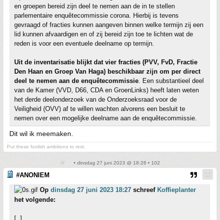
en groepen bereid zijn deel te nemen aan de in te stellen
parlementaire enquêtecommissie corona. Hierbij is tevens
gevraagd of fracties kunnen aangeven binnen welke termijn zij een
lid kunnen afvaardigen en of zij bereid zijn toe te lichten wat de
reden is voor een eventuele deelname op termijn.
Uit de inventarisatie blijkt dat vier fracties (PVV, FvD, Fractie
Den Haan en Groep Van Haga) beschikbaar zijn om per direct
deel te nemen aan de enquêtecommissie
. Een substantieel deel
van de Kamer (VVD, D66, CDA en GroenLinks) heeft laten weten
het derde deelonderzoek van de Onderzoeksraad voor de
Veiligheid (OVV) af te willen wachten alvorens een besluit te
nemen over een mogelijke deelname aan de enquêtecommissie.
Dit wil ik meemaken.
Put these foolish ambitions to rest.
• dinsdag 27 juni 2023 @ 18:28 • 102
#ANONIEM
Op
dinsdag 27 juni 2023 18:27
schreef
Koffieplanter
het volgende:
[..]