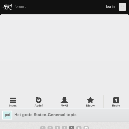
forum
log in
Index
Actief
MyAT
Nieuw
Reply
Het grote Staten-Generaal topic
pol
1
2
3
4
5
6