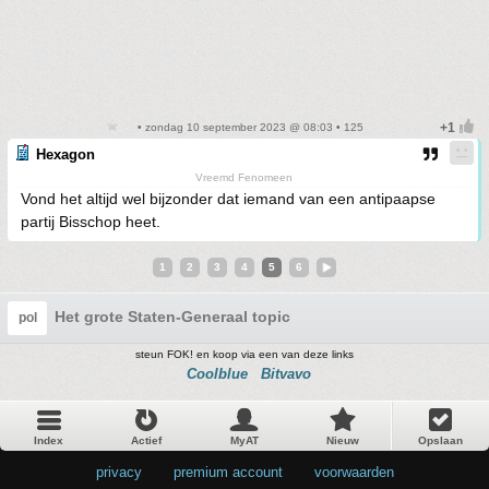
• zondag 10 september 2023 @ 08:03 • 125
Hexagon
Vreemd Fenomeen
Vond het altijd wel bijzonder dat iemand van een antipaapse
partij Bisschop heet.
1
2
3
4
5
6
Het grote Staten-Generaal topic
pol
steun FOK! en koop via een van deze links
Coolblue
Bitvavo
Index
Actief
MyAT
Nieuw
Opslaan
privacy
•
premium account
•
voorwaarden