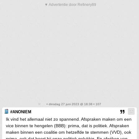
▼ Advertentie door Refinery89
• dinsdag 27 juni 2023 @ 18:38 • 107
#ANONIEM
Ik vind het allemaal niet zo spannend. Afspraken maken om een
vice binnen te hengelen (BBB): prima, dat is politiek. Afspraken
maken binnen een coalitie om hetzelfde te stemmen (VVD), ook
prima, ook dat hoort bij onze politiek gelukkig. En afwijken van