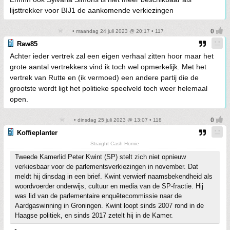
lijsttrekker voor BIJ1 de aankomende verkiezingen
• maandag 24 juli 2023 @ 20:17 • 117
Raw85
Achter ieder vertrek zal een eigen verhaal zitten hoor maar het
grote aantal vertrekkers vind ik toch wel opmerkelijk. Met het
vertrek van Rutte en (ik vermoed) een andere partij die de
grootste wordt ligt het politieke speelveld toch weer helemaal
open.
• dinsdag 25 juli 2023 @ 13:07 • 118
Koffieplanter
Straight Cash Homie
Tweede Kamerlid Peter Kwint (SP) stelt zich niet opnieuw
verkiesbaar voor de parlementsverkiezingen in november. Dat
meldt hij dinsdag in een brief. Kwint verwierf naamsbekendheid als
woordvoerder onderwijs, cultuur en media van de SP-fractie. Hij
was lid van de parlementaire enquêtecommissie naar de
Aardgaswinning in Groningen. Kwint loopt sinds 2007 rond in de
Haagse politiek, en sinds 2017 zetelt hij in de Kamer.