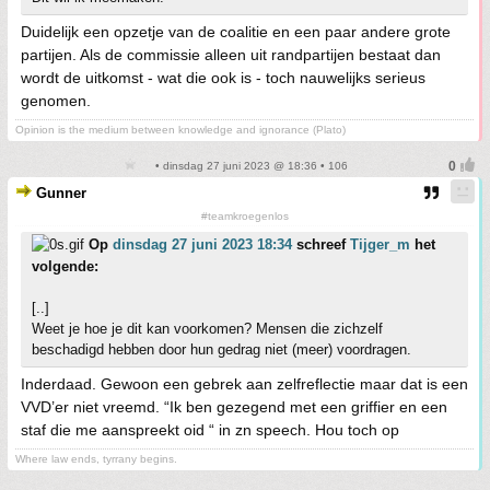
Duidelijk een opzetje van de coalitie en een paar andere grote
partijen. Als de commissie alleen uit randpartijen bestaat dan
wordt de uitkomst - wat die ook is - toch nauwelijks serieus
genomen.
Opinion is the medium between knowledge and ignorance (Plato)
• dinsdag 27 juni 2023 @ 18:36 • 106
Gunner
#teamkroegenlos
Op
dinsdag 27 juni 2023 18:34
schreef
Tijger_m
het
volgende:
[..]
Weet je hoe je dit kan voorkomen? Mensen die zichzelf
beschadigd hebben door hun gedrag niet (meer) voordragen.
Inderdaad. Gewoon een gebrek aan zelfreflectie maar dat is een
VVD’er niet vreemd. “Ik ben gezegend met een griffier en een
staf die me aanspreekt oid “ in zn speech. Hou toch op
Where law ends, tyrrany begins.