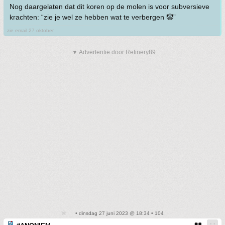
Nog daargelaten dat dit koren op de molen is voor subversieve
krachten: “zie je wel ze hebben wat te verbergen 🤡”
zie email 27 oktober
▼ Advertentie door Refinery89
• dinsdag 27 juni 2023 @ 18:34 • 104