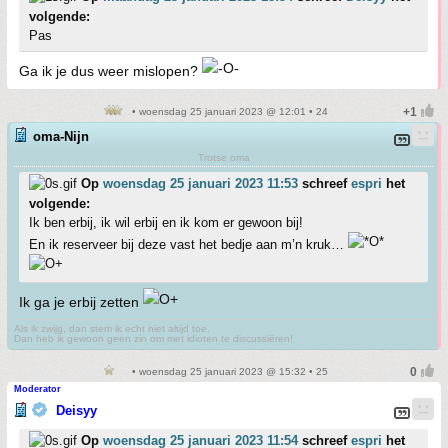
volgende:
Pas
Ga ik je dus weer mislopen?
• woensdag 25 januari 2023 @ 12:01 • 24
oma-Nijn
Trotse oma
Op
woensdag 25 januari 2023 11:53
schreef
espri
het
volgende:
Ik ben erbij, ik wil erbij en ik kom er gewoon bij!
En ik reserveer bij deze vast het bedje aan m’n kruk…
Ik ga je erbij zetten
Als ik zwijg, dan stem ik echt niet altijd toe.
Dan heb ik gewoon geen zin om met idioten te discussiëren!
• woensdag 25 januari 2023 @ 15:32 • 25
Moderator
Deisyy
Op
woensdag 25 januari 2023 11:54
schreef
espri
het