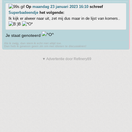
Op
maandag 23 januari 2023 16:10
schreef
Superbadeendje
het volgende:
Ik kijk er alweer naar uit, zet mij dus maar in de lijst van komers..
Je staat genoteerd
Als ik zwijg, dan stem ik echt niet altijd toe.
Dan heb ik gewoon geen zin om met idioten te discussiëren!
▼ Advertentie door Refinery89