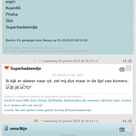
espri
Koen66
Prisha
Shii
Superbadeendje
Bericht 1% gewijzigd door Deisyy op 01-02-2023 09:14:29
Als ik zwijg, dan stem ik echt niet altijd toe.
Dan heb ik gewoon geen zin om met idioten te discussiëren!
• maandag 23 januari 2023 @ 16:10 • 2
Superbadeendje
De wereld is mijn vijver
Ik kijk er alweer naar uit, zet mij dus maar in de lijst van komers..
Actioni contrariam semper et æqualem esse reactionem
Gedicht voor SBE door Deisyy
,
DerRabbit: Badeendjes zijn iedereen zijn/haar type, anders
is er serieus iets mis met je!
Lovely: Na veel gedoe,maar gelukt dankzij @Superbadeendje
• maandag 23 januari 2023 @ 16:13 • 3
oma-Nijn
Trotse oma