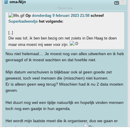
oma-Nijn
Trotse oma
Op
donderdag 9 februari 2023 21:58
schreef
Superbadeendje
het volgende:
[..]
Die was tof, ik ben ben bezig om net zoiets in Den Haag te doen
maar oma moest mij weer voor zijn.
Nou niet helemaal.... Je moest nog van alles uitwerken en ik heb
gevraagd of ik moest wachten en dat hoefde niet.
Mijn datum verschuiven is blijkbaar ook al geen goede zet
geweest, toch veel mensen die (misschien) niet kunnen.
Er is alleen geen weg terug? Misschien had ik nu 2 data moeten
geven.
Het duurt nog wel een tijdje natuurlijk en hopelijk vinden mensen
toch nog een gaatje in hun agenda.
Het wordt mijn laatste meet die ik organiseer, dus we gaan er
hoe dan ook een leuke avond van maken.