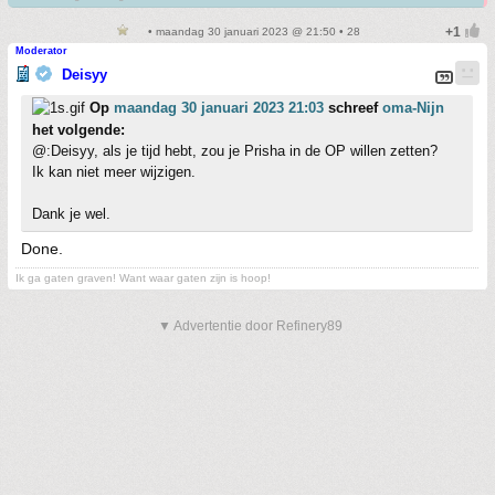
• maandag 30 januari 2023 @ 21:50 • 28
Moderator
Deisyy
Op
maandag 30 januari 2023 21:03
schreef
oma-Nijn
het volgende:
@:Deisyy, als je tijd hebt, zou je Prisha in de OP willen zetten?
Ik kan niet meer wijzigen.
Dank je wel.
Done.
Ik ga gaten graven! Want waar gaten zijn is hoop!
▼ Advertentie door Refinery89