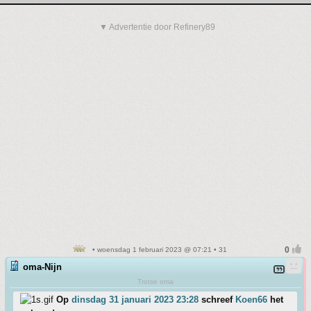
▼ Advertentie door Refinery89
• woensdag 1 februari 2023 @ 07:21 • 31
oma-Nijn
Trotse oma
Op
dinsdag 31 januari 2023 23:28
schreef
Koen66
het