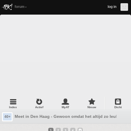
forum
log in
Index
Actief
MyAT
Nieuw
Dicht
Meet in Den Haag - Gewoon omdat het altijd zo leuk is
40+
1
2
3
4