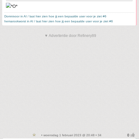
Domnivoor in AI / laat hier zien hoe jij een bepaalde user voor je ziet #6
hemarookworst in AI / laat hier zien hoe jij een bepaalde user voor je ziet #6
▼ Advertentie door Refinery89
• woensdag 1 februari 2023 @ 20:48 • 34