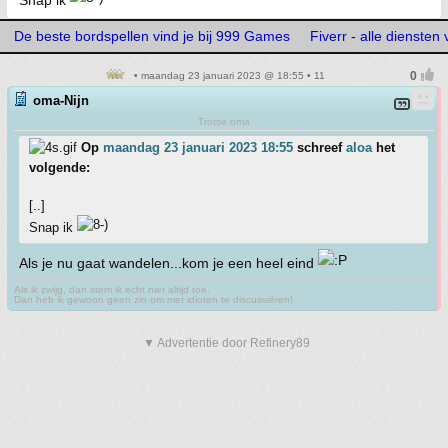
Snap ik
De beste bordspellen vind je bij 999 Games
Fiverr - alle diensten
• maandag 23 januari 2023 @ 18:55 • 11
oma-Nijn
Trotse oma
Op
maandag 23 januari 2023 18:55
schreef
aloa
het
volgende:
[..]
Snap ik
Als je nu gaat wandelen...kom je een heel eind
Als ik zwijg, dan stem ik echt niet altijd toe.
Dan heb ik gewoon geen zin om met idioten te discussiëren!
▼ Advertentie door Refinery89