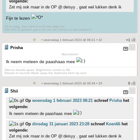
volgende:
Zet mij ook maar in de OP @:deisyy , gaat wel lukken denk ik
Fijn te lezen
Als ik zwijg, dan stem ik echt niet altijd toe.
Dan heb ik gewoon geen zin om met idioten te discussiëren!
• woensdag 1 februari 2023 @ 08:21 • 32
Prisha
Moonshine!
Ik neem meteen de paashaas mee
Silence breaks apart, Brightness comes to life
Stream of sounds Wash away the darkness from my soul
• woensdag 1 februari 2023 @ 08:34 • 33
Shii
Op
woensdag 1 februari 2023 08:21
schreef
Prisha
het
volgende:
Ik neem meteen de paashaas mee
Op
dinsdag 31 januari 2023 23:28
schreef
Koen66
het
volgende:
Zet mij ook maar in de OP @:deisyy , gaat wel lukken denk ik