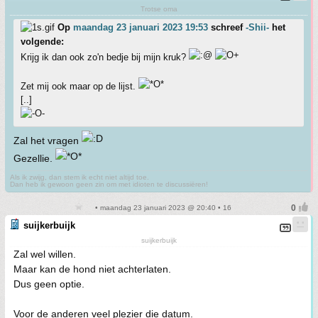
Trotse oma
Op
maandag 23 januari 2023 19:53
schreef
-Shii-
het
volgende:
Krijg ik dan ook zo'n bedje bij mijn kruk?
Zet mij ook maar op de lijst.
[..]
Zal het vragen
Gezellie.
Als ik zwijg, dan stem ik echt niet altijd toe.
Dan heb ik gewoon geen zin om met idioten te discussiëren!
• maandag 23 januari 2023 @ 20:40 • 16
suijkerbuijk
suijkerbuijk
Zal wel willen.
Maar kan de hond niet achterlaten.
Dus geen optie.
Voor de anderen veel plezier die datum.