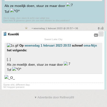
Als ze moeilijk doen, stuur ze maar door
Tof
Als ik zwijg, dan stem ik echt niet altijd toe.
Dan heb ik gewoon geen zin om met idioten te discussiëren!
• woensdag 1 februari 2023 @ 20:57 • 36
Koen66
Sweet Lake City
Op
woensdag 1 februari 2023 20:53
schreef
oma-Nijn
het volgende:
[..]
Als ze moeilijk doen, stuur ze maar door
Tof
Same shit, different day
SC hopper present
▼ Advertentie door Refinery89