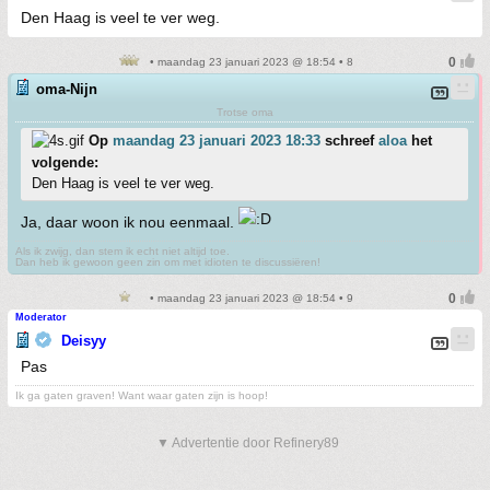
Den Haag is veel te ver weg.
• maandag 23 januari 2023 @ 18:54 • 8
oma-Nijn
Trotse oma
Op
maandag 23 januari 2023 18:33
schreef
aloa
het
volgende:
Den Haag is veel te ver weg.
Ja, daar woon ik nou eenmaal.
Als ik zwijg, dan stem ik echt niet altijd toe.
Dan heb ik gewoon geen zin om met idioten te discussiëren!
• maandag 23 januari 2023 @ 18:54 • 9
Moderator
Deisyy
Pas
Ik ga gaten graven! Want waar gaten zijn is hoop!
▼ Advertentie door Refinery89