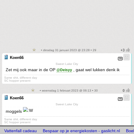
• dinsdag 31 januari 2023 @ 23:28 • 29
Koen66
Sweet Lake City
Zet mij ook maar in de OP
, gaat wel lukken denk ik
@Deisyy
Same shit, different day
SC hopper present
• woensdag 1 februari 2023 @ 06:13 • 30
Koen66
Sweet Lake City
moggels
Same shit, different day
SC hopper present
Vattenfall cadeau
Bespaar op je energiekosten - gaslicht.nl
Boe