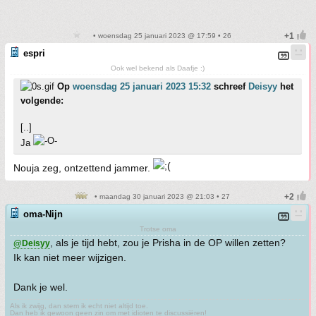
• woensdag 25 januari 2023 @ 17:59 • 26
espri
Ook wel bekend als Daafje :)
Op
woensdag 25 januari 2023 15:32
schreef
Deisyy
het
volgende:
[..]
Ja
Nouja zeg, ontzettend jammer.
• maandag 30 januari 2023 @ 21:03 • 27
oma-Nijn
Trotse oma
, als je tijd hebt, zou je Prisha in de OP willen zetten?
@Deisyy
Ik kan niet meer wijzigen.
Dank je wel.
Als ik zwijg, dan stem ik echt niet altijd toe.
Dan heb ik gewoon geen zin om met idioten te discussiëren!