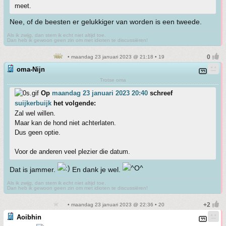
meet.
Nee, of de beesten er gelukkiger van worden is een tweede.
Als ik zwijg, dan stem ik echt niet altijd toe.
Dan heb ik gewoon geen zin om met idioten te discussiëren!
• maandag 23 januari 2023 @ 21:18 • 19
oma-Nijn
Trotse oma
Op
maandag 23 januari 2023 20:40
schreef
suijkerbuijk
het volgende:
Zal wel willen.
Maar kan de hond niet achterlaten.
Dus geen optie.
Voor de anderen veel plezier die datum.
Dat is jammer.
En dank je wel.
Als ik zwijg, dan stem ik echt niet altijd toe.
Dan heb ik gewoon geen zin om met idioten te discussiëren!
• maandag 23 januari 2023 @ 22:36 • 20
Aoibhin