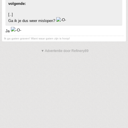
volgende:
[..]
Ga ik je dus weer mislopen?
Ja
Ik ga gaten graven! Want waar gaten zijn is hoop!
▼ Advertentie door Refinery89