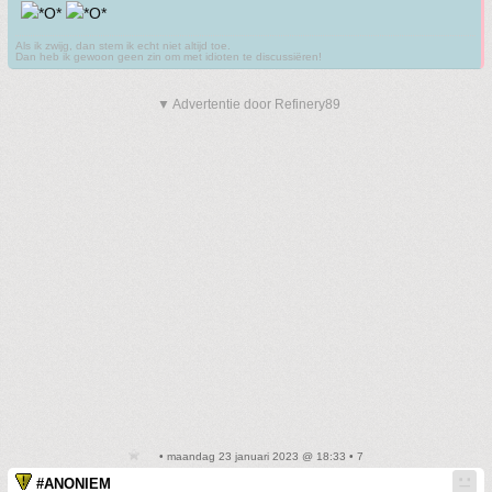
Als ik zwijg, dan stem ik echt niet altijd toe.
Dan heb ik gewoon geen zin om met idioten te discussiëren!
▼ Advertentie door Refinery89
• maandag 23 januari 2023 @ 18:33 • 7
#ANONIEM