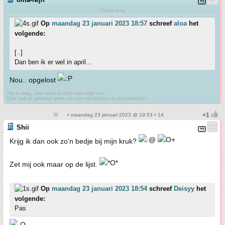
Trotse oma
Op
maandag 23 januari 2023 18:57
schreef
aloa
het
volgende:
[..]
Dan ben ik er wel in april...
Nou.. opgelost
Als ik zwijg, dan stem ik echt niet altijd toe.
Dan heb ik gewoon geen zin om met idioten te discussiëren!
• maandag 23 januari 2023 @ 19:53 • 14
Shii
Krijg ik dan ook zo'n bedje bij mijn kruk?
Zet mij ook maar op de lijst.
Op
maandag 23 januari 2023 18:54
schreef
Deisyy
het
volgende:
Pas