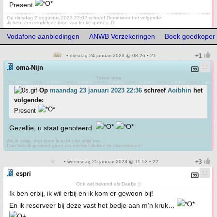
Present
Op dinsdag 2 augustus 2022 22:02 schreef Domnivoor het volgende:
Jij bent een eindeloze bron van leuke quotes :D
Vodafone aanbiedingen
ANWB Verzekeringen
Boek goedkoper 
• dinsdag 24 januari 2023 @ 08:26 • 21
oma-Nijn
Trotse oma
Op
maandag 23 januari 2023 22:36
schreef
Aoibhin
het
volgende:
Present
Gezellie, u staat genoteerd.
Als ik zwijg, dan stem ik echt niet altijd toe.
Dan heb ik gewoon geen zin om met idioten te discussiëren!
• woensdag 25 januari 2023 @ 11:53 • 22
espri
Ook wel bekend als Daafje :)
Ik ben erbij, ik wil erbij en ik kom er gewoon bij!
En ik reserveer bij deze vast het bedje aan m’n kruk…