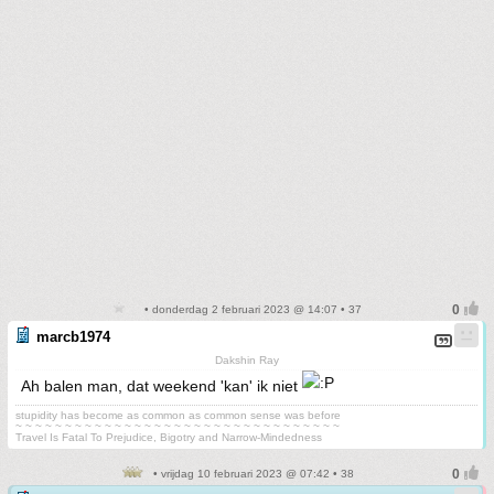
• donderdag 2 februari 2023 @ 14:07 • 37
marcb1974
Dakshin Ray
Ah balen man, dat weekend 'kan' ik niet
stupidity has become as common as common sense was before
~ ~ ~ ~ ~ ~ ~ ~ ~ ~ ~ ~ ~ ~ ~ ~ ~ ~ ~ ~ ~ ~ ~ ~ ~ ~ ~ ~ ~ ~ ~ ~ ~
Travel Is Fatal To Prejudice, Bigotry and Narrow-Mindedness
• vrijdag 10 februari 2023 @ 07:42 • 38