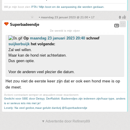
Wil je mijn boot zien
PTA / Mijn boot en de aanpassing die worden gedaan.
• maandag 23 januari 2023 @ 21:00 • 17
Superbadeendje
De wereld is mijn vijver
Op
maandag 23 januari 2023 20:40
schreef
suijkerbuijk
het volgende:
Zal wel willen.
Maar kan de hond niet achterlaten.
Dus geen optie.
Voor de anderen veel plezier die datum.
Het zou niet de eerste keer zijn dat er ook een hond mee is op
de meet.
Actioni contrariam semper et æqualem esse reactionem
Gedicht voor SBE door Deisyy
,
DerRabbit: Badeendjes zijn iedereen zijn/haar type, anders
is er serieus iets mis met je!
Lovely: Na veel gedoe,maar gelukt dankzij @Superbadeendje
▼ Advertentie door Refinery89