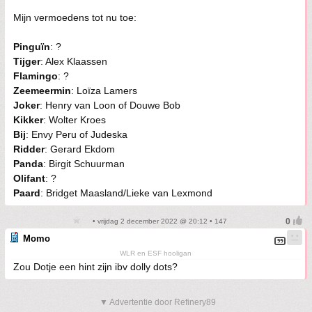
Mijn vermoedens tot nu toe:
Pinguïn
: ?
Tijger
: Alex Klaassen
Flamingo
: ?
Zeemeermin
: Loïza Lamers
Joker
: Henry van Loon of Douwe Bob
Kikker
: Wolter Kroes
Bij
: Envy Peru of Judeska
Ridder
: Gerard Ekdom
Panda
: Birgit Schuurman
Olifant
: ?
Paard
: Bridget Maasland/Lieke van Lexmond
• vrijdag 2 december 2022 @ 20:12 • 147
Momo
WLR en ESF hooligan
Zou Dotje een hint zijn ibv dolly dots?
▼ Advertentie door Refinery89