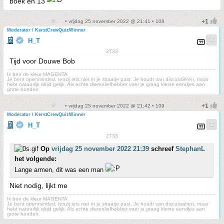
boek en 13
• vrijdag 25 november 2022 @ 21:41 • 108
Moderator / KerstCrewQuizWinner
H_T
2733
Tijd voor Douwe Bob
Ik ben de kleur MAGENTA
Je bent openminded, tenzij iets niet in je straatje past. Je houdt van discussiëren, maar
hebt natuurlijk altijd gelijk. Als echte dierenliefhebber voer je graag kleine eendjes aan
grote honden.
• vrijdag 25 november 2022 @ 21:42 • 109
Moderator / KerstCrewQuizWinner
H_T
2733
Op
vrijdag 25 november 2022 21:39
schreef
StephanL
het volgende:
Lange armen, dit was een man
Niet nodig, lijkt me
Ik ben de kleur MAGENTA
Je bent openminded, tenzij iets niet in je straatje past. Je houdt van discussiëren, maar
hebt natuurlijk altijd gelijk. Als echte dierenliefhebber voer je graag kleine eendjes aan
grote honden.