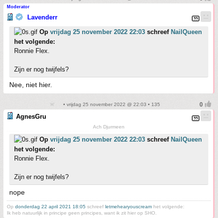
Moderator
Lavenderr
Op
vrijdag 25 november 2022 22:03
schreef
NailQueen
het volgende:
Ronnie Flex.
Zijn er nog twijfels?
Nee, niet hier.
• vrijdag 25 november 2022 @ 22:03 • 135
AgnesGru
Ach Djurmeen
Op
vrijdag 25 november 2022 22:03
schreef
NailQueen
het volgende:
Ronnie Flex.
Zijn er nog twijfels?
nope
Op
donderdag 22 april 2021 18:05
schreef
letmehearyouscream
het volgende:
Ik heb natuurlijk in principe geen principes, want ik zit hier op SHO.