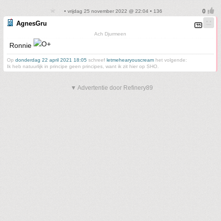
• vrijdag 25 november 2022 @ 22:04 • 136
AgnesGru
Ach Djurmeen
Ronnie
Op
donderdag 22 april 2021 18:05
schreef
letmehearyouscream
het volgende:
Ik heb natuurlijk in principe geen principes, want ik zit hier op SHO.
▼ Advertentie door Refinery89