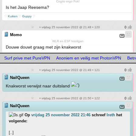
Cogito ergo Fok!
Is het Jaap Reesema?
♡
Kuiken
♡
Guppy
♡
• vrijdag 25 november 2022 @ 21:48 • 120
Momo
WLR en ESF hooligan
Douwe douwt graag met zijn knakworst
Surf prive met PureVPN
Anoniem en veilig met ProtonVPN
Betr
• vrijdag 25 november 2022 @ 21:49 • 121
NailQueen
Knakworst verwijst naar duitsland
• vrijdag 25 november 2022 @ 21:50 • 122
NailQueen
Op
vrijdag 25 november 2022 21:46
schreef
Ireth
het
volgende:
[..]