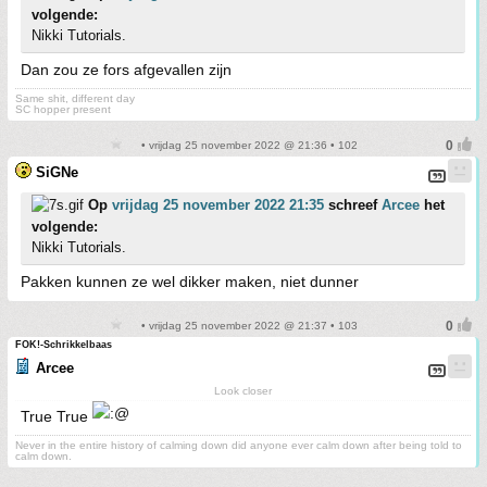
volgende:
Nikki Tutorials.
Dan zou ze fors afgevallen zijn
Same shit, different day
SC hopper present
• vrijdag 25 november 2022 @ 21:36 • 102
SiGNe
Op
vrijdag 25 november 2022 21:35
schreef
Arcee
het
volgende:
Nikki Tutorials.
Pakken kunnen ze wel dikker maken, niet dunner
• vrijdag 25 november 2022 @ 21:37 • 103
FOK!-Schrikkelbaas
Arcee
Look closer
True True
Never in the entire history of calming down did anyone ever calm down after being told to
calm down.