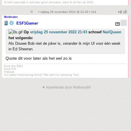
Ik heb natuurlijk in principe geen principes, want ik zit hier op SHO.
• vrijdag 25 november 2022 @ 21:43 • 114
Moderator
ESF1Gamer
Op
vrijdag 25 november 2022 21:43
schreef
NailQueen
het volgende:
Als Douwe Bob niet de joker is, verander ik mijn UI voor één week
in Ed Sheeran.
Quote dit voor later als het wel zo is
Fuck the EBU
Fuck FIA
Pakaak
It's called motorracing.Sorry? We went to carracing Toto
▼ Advertentie door Refinery89