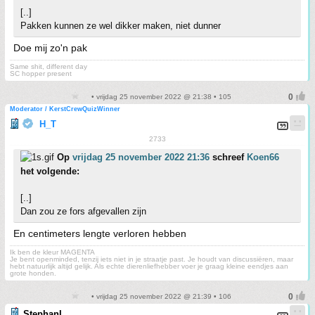
[..]
Pakken kunnen ze wel dikker maken, niet dunner
Doe mij zo'n pak
Same shit, different day
SC hopper present
• vrijdag 25 november 2022 @ 21:38 • 105
Moderator / KerstCrewQuizWinner
H_T
2733
Op
vrijdag 25 november 2022 21:36
schreef
Koen66
het volgende:
[..]
Dan zou ze fors afgevallen zijn
En centimeters lengte verloren hebben
Ik ben de kleur MAGENTA
Je bent openminded, tenzij iets niet in je straatje past. Je houdt van discussiëren, maar
hebt natuurlijk altijd gelijk. Als echte dierenliefhebber voer je graag kleine eendjes aan
grote honden.
• vrijdag 25 november 2022 @ 21:39 • 106
StephanL