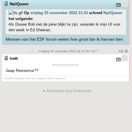
NailQueen
Op
vrijdag 25 november 2022 21:43
schreef
NailQueen
het volgende:
Als Douwe Bob niet de joker blijkt te zijn, verander ik mijn UI voor
één week in Ed Sheeran.
Mensen van het ESF forum weten hoe groot fan ik hiervan ben.
• vrijdag 25 november 2022 @ 21:45 • 117
Ireth
#sjongejongejonge
Jaap Reesema??
Goedemiddag! Kan ik u ergens mee helpen?
▼ Advertentie door Refinery89