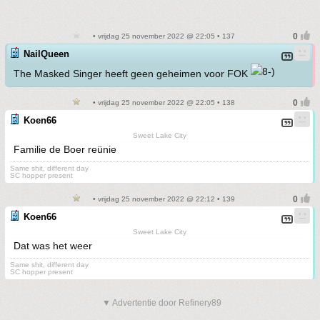
• vrijdag 25 november 2022 @ 22:05 • 137
NailQueen
The Masked Singer heeft geen geheimen voor FOK
• vrijdag 25 november 2022 @ 22:05 • 138
Koen66
Sweet Lake City
Familie de Boer reünie
Same shit, different day
SC hopper present
• vrijdag 25 november 2022 @ 22:12 • 139
Koen66
Sweet Lake City
Dat was het weer
Same shit, different day
SC hopper present
▼ Advertentie door Refinery89