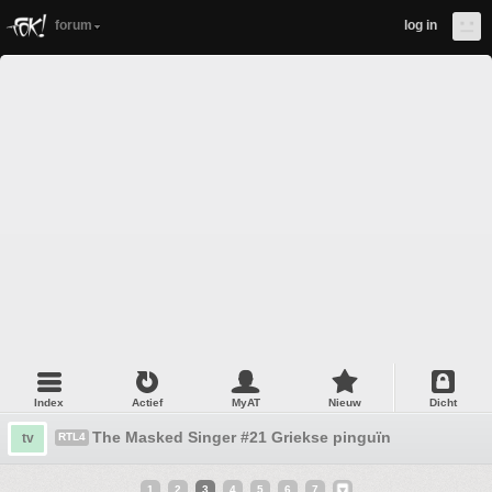
forum
log in
Index
Actief
MyAT
Nieuw
Dicht
The Masked Singer #21 Griekse pinguïn
tv
RTL4
1
2
3
4
5
6
7