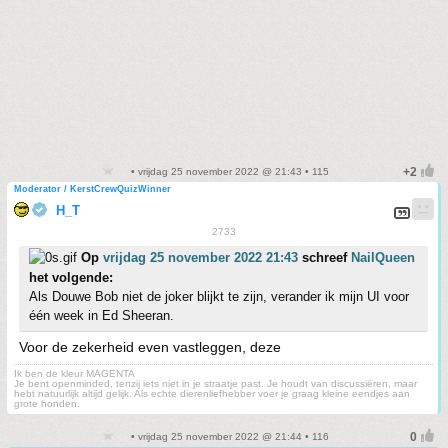
• vrijdag 25 november 2022 @ 21:43 • 115
Moderator / KerstCrewQuizWinner
H_T
2733
Op
vrijdag 25 november 2022 21:43
schreef
NailQueen
het volgende:
Als Douwe Bob niet de joker blijkt te zijn, verander ik mijn UI voor
één week in Ed Sheeran.
Voor de zekerheid even vastleggen, deze
Ik ben de kleur MAGENTA
Je bent openminded, tenzij iets niet in je straatje past. Je houdt van discussiëren, maar
hebt natuurlijk altijd gelijk. Als echte dierenliefhebber voer je graag kleine eendjes aan
grote honden.
• vrijdag 25 november 2022 @ 21:44 • 116