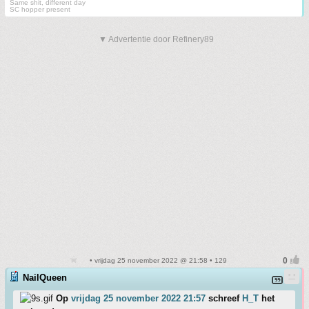
Same shit, different day
SC hopper present
▼ Advertentie door Refinery89
• vrijdag 25 november 2022 @ 21:58 • 129
NailQueen
Op
vrijdag 25 november 2022 21:57
schreef
H_T
het