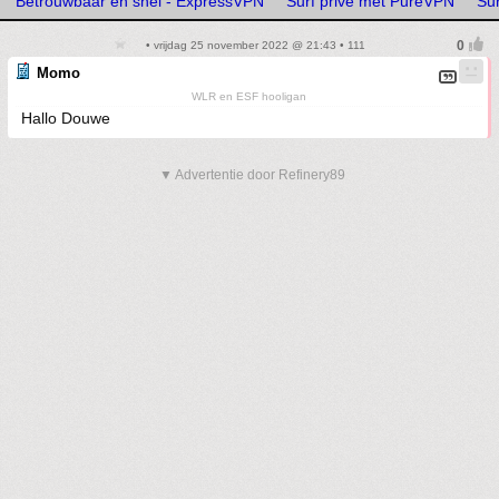
Betrouwbaar en snel - ExpressVPN
Surf prive met PureVPN
Su
• vrijdag 25 november 2022 @ 21:43 • 111
Momo
WLR en ESF hooligan
Hallo Douwe
▼ Advertentie door Refinery89