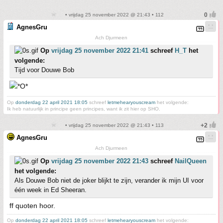
• vrijdag 25 november 2022 @ 21:43 • 112
AgnesGru
Ach Djurmeen
Op
vrijdag 25 november 2022 21:41
schreef
H_T
het
volgende:
Tijd voor Douwe Bob
Op
donderdag 22 april 2021 18:05
schreef
letmehearyouscream
het volgende:
Ik heb natuurlijk in principe geen principes, want ik zit hier op SHO.
• vrijdag 25 november 2022 @ 21:43 • 113
AgnesGru
Ach Djurmeen
Op
vrijdag 25 november 2022 21:43
schreef
NailQueen
het volgende:
Als Douwe Bob niet de joker blijkt te zijn, verander ik mijn UI voor
één week in Ed Sheeran.
ff quoten hoor.
Op
donderdag 22 april 2021 18:05
schreef
letmehearyouscream
het volgende: