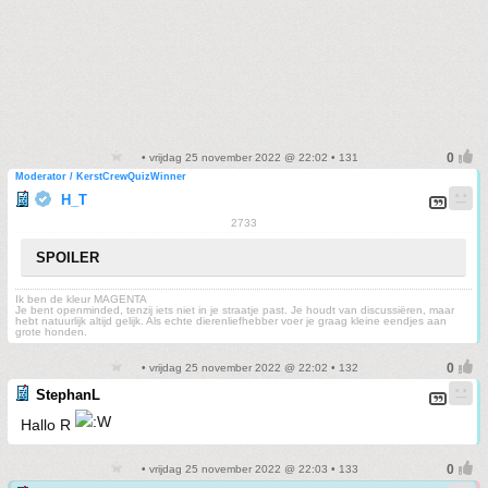
• vrijdag 25 november 2022 @ 22:02 • 131
Moderator / KerstCrewQuizWinner
H_T
2733
SPOILER
Ik ben de kleur MAGENTA
Je bent openminded, tenzij iets niet in je straatje past. Je houdt van discussiëren, maar
hebt natuurlijk altijd gelijk. Als echte dierenliefhebber voer je graag kleine eendjes aan
grote honden.
• vrijdag 25 november 2022 @ 22:02 • 132
StephanL
Hallo R
• vrijdag 25 november 2022 @ 22:03 • 133