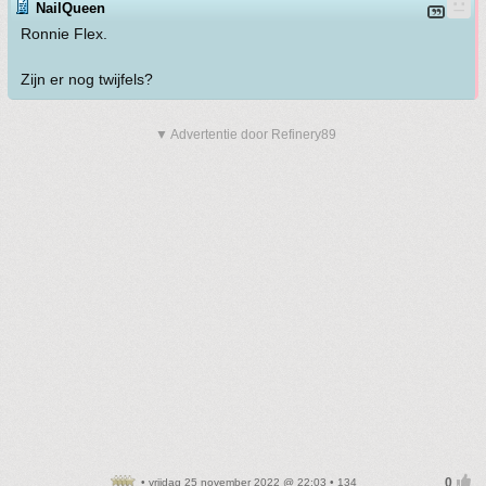
NailQueen
Ronnie Flex.
Zijn er nog twijfels?
▼ Advertentie door Refinery89
• vrijdag 25 november 2022 @ 22:03 • 134