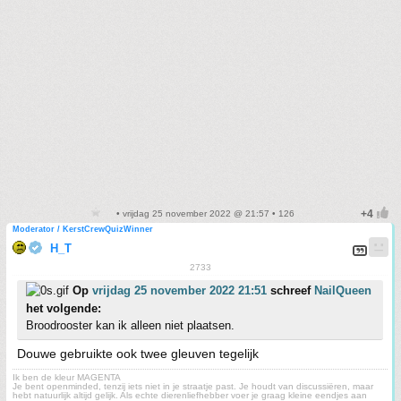
• vrijdag 25 november 2022 @ 21:57 • 126
Moderator / KerstCrewQuizWinner
H_T
2733
Op
vrijdag 25 november 2022 21:51
schreef
NailQueen
het volgende:
Broodrooster kan ik alleen niet plaatsen.
Douwe gebruikte ook twee gleuven tegelijk
Ik ben de kleur MAGENTA
Je bent openminded, tenzij iets niet in je straatje past. Je houdt van discussiëren, maar
hebt natuurlijk altijd gelijk. Als echte dierenliefhebber voer je graag kleine eendjes aan