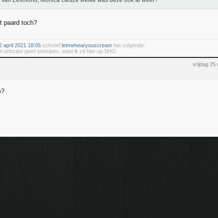
e van Lexmond, Monica Geuze welke was deze ook al weer?
et paard toch?
 april 2021 18:05
schreef
letmehearyouscream
het volgende:
 in principe geen principes, want ik zit hier op SHO.
vrijdag 2
e?