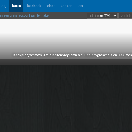
log
forum
fotoboek
chat
zoeken
dm
om een gratis account aan te maken
.
Kookprogramma's, Actualiteitenprogramma's, Spelprogramma's en Documentair