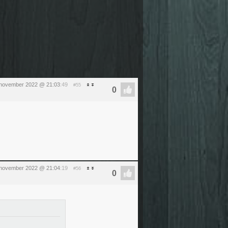
5 november 2022 @ 21:03
:49
#55
5 november 2022 @ 21:04
:19
#56