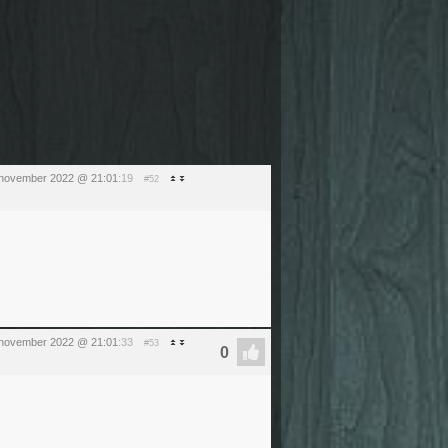
5 november 2022 @ 21:01
:19
#52
5 november 2022 @ 21:01
:33
#53