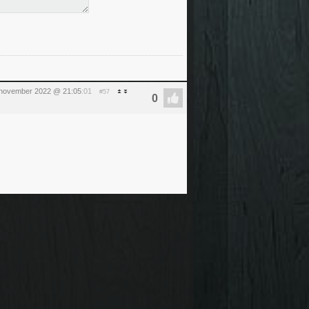
5 november 2022 @ 21:05
:01
#57