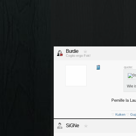
Burdie
Cogito ergo Fok!
quote:
Wie i
Pernille la Lau
♡
Kuiken
♡
Gu
SiGNe