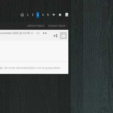
1
2
3
4
5
actieve topics
nieuwe topics
5 november 2022 @ 21:00
:43
#51
lijk. Als echte dierenliefhebber voer je graag kleine