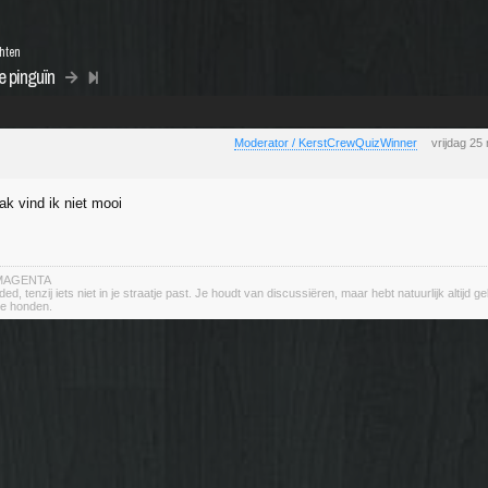
chten
e pinguïn
Moderator / KerstCrewQuizWinner
vrijdag 2
ak vind ik niet mooi
r MAGENTA
d, tenzij iets niet in je straatje past. Je houdt van discussiëren, maar hebt natuurlijk altijd ge
te honden.