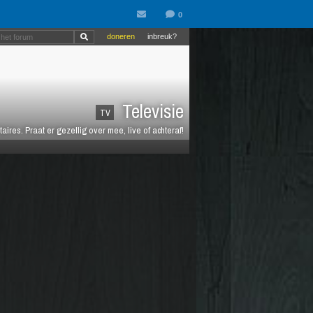
doneren
inbreuk?
Televisie
TV
es. Praat er gezellig over mee, live of achteraf!