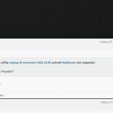
vrijdag 2
Op
vrijdag 25 november 2022 21:05
schreef
NailQueen
het volgende:
s Pranille?
.
ppy
♡
vrijdag 2