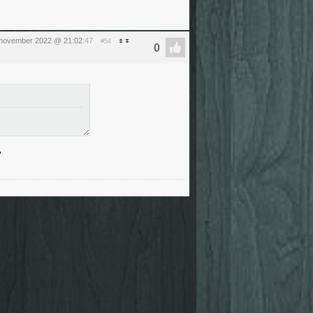
5 november 2022 @ 21:02
:47
#54
"