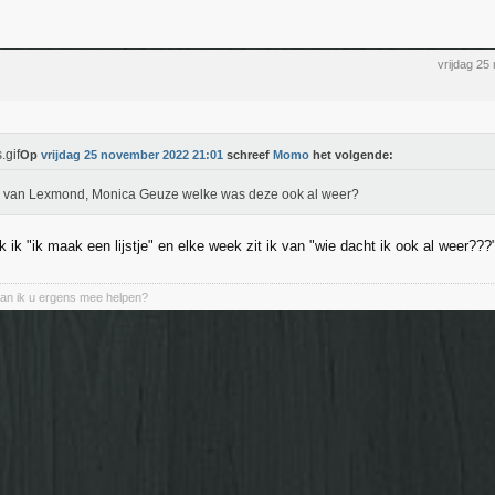
vrijdag 2
Op
vrijdag 25 november 2022 21:01
schreef
Momo
het volgende:
e van Lexmond, Monica Geuze welke was deze ook al weer?
 ik "ik maak een lijstje" en elke week zit ik van "wie dacht ik ook al weer???
n ik u ergens mee helpen?