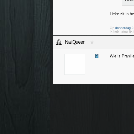
Liek
Lieke zit in h
Op
donderdag 22
Ik heb natuurlijk
NailQueen
Wie is Pranill