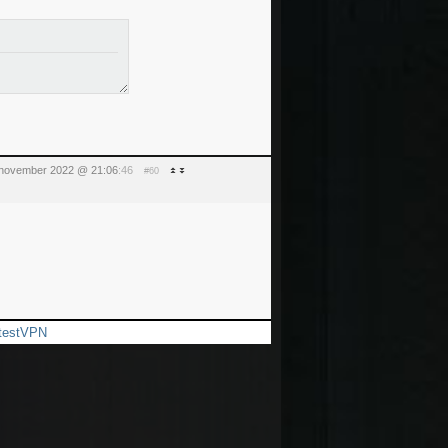
5 november 2022 @ 21:06
:46
#60
stestVPN