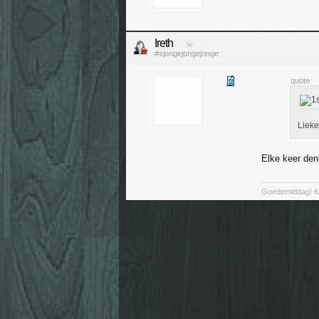
Ireth
#sjongejongejonge
quote:
Liek
Elke keer denk
Goedemiddag! Ka