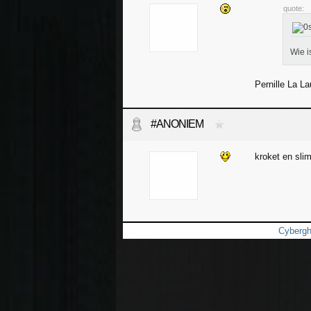
quote:
Wie i
Pernille La La
#ANONIEM
kroket en sli
Cyberg