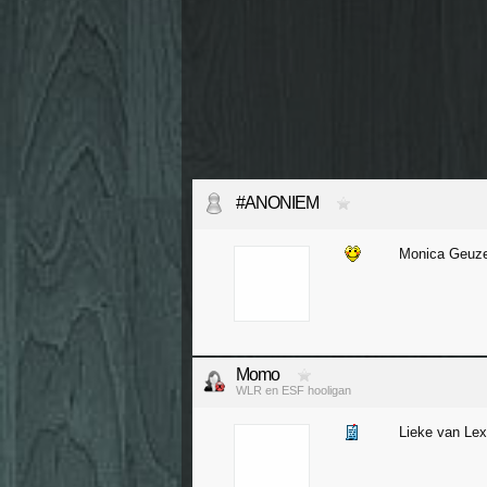
#ANONIEM
Monica Geuz
Momo
WLR en ESF hooligan
Lieke van Le