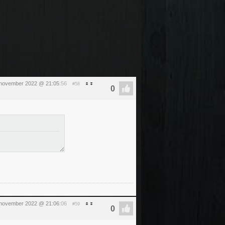
5 november 2022 @ 21:05
:56
#58
5 november 2022 @ 21:06
:06
#59