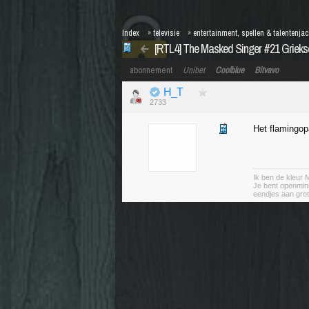
Index
»
televisie
»
entertainment, spellen & talentenja
[RTL4] The Masked Singer #21 Grieks
abonnement
Unibet
Coolblue
Bitvavo
H_T
2733
Het flamingop
Ik ben de kleu
Je bent openminde
eendjes aan gro