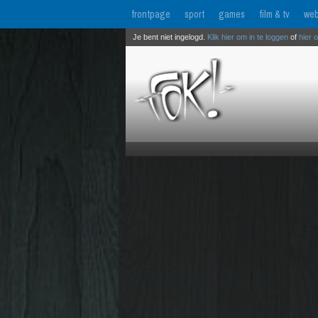
frontpage
sport
games
film & tv
web
Je bent niet ingelogd.
Klik hier om in te loggen
of
hier 