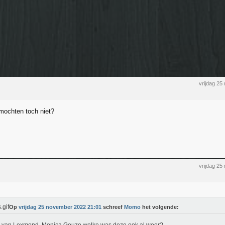
vrijdag 2
mochten toch niet?
vrijdag 2
Op
vrijdag 25 november 2022 21:01
schreef
Momo
het volgende: