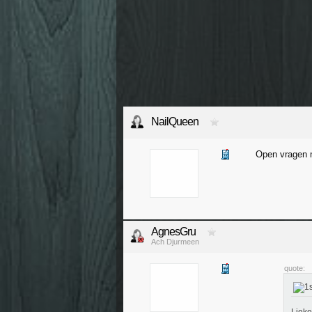
NailQueen
Open vragen 
AgnesGru
Ach Djurmeen
quote: