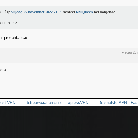
Op
vrijdag 25 november 2022 21:05
schreef
NailQueen
het volgende:
s Pranille?
u, presentatrice
vrijdag 2
mste
host VPN
Betrouwbaar en snel - ExpressVPN
De snelste VPN - Fa