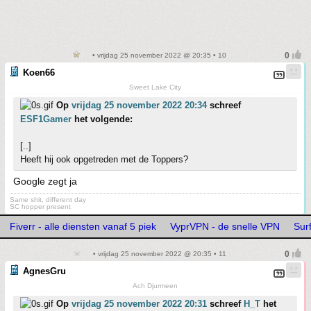
• vrijdag 25 november 2022 @ 20:35 • 10
Koen66
Sweet Lake City
Op
vrijdag 25 november 2022 20:34
schreef
ESF1Gamer
het volgende:
[..]
Heeft hij ook opgetreden met de Toppers?
Google zegt ja
Same shit, different day
SC hopper present
Fiverr - alle diensten vanaf 5 piek
VyprVPN - de snelle VPN
Surf
• vrijdag 25 november 2022 @ 20:35 • 11
AgnesGru
Ach Djurmeen
Op
vrijdag 25 november 2022 20:31
schreef
H_T
het