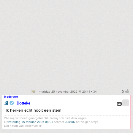
• vrijdag 25 november 2022 @ 20:44 • 34
Moderator
Dotteke
Ik herken echt nooit een stem.
Wie mij niet heeft grootgebracht, zal mij ook niet klein krijgen!
Op
zaterdag 15 februari 2025 08:01
schreef
JustinK
het volgende:[/b]
Dot houdt van lekker vlot :P