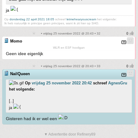
ja
Op
donderdag 22 april 2021 18:05
schreef
letmehearyouscream
het volgende:
Ik heb natuurlijk in principe geen principes, want ik zit hier op SHO.
• vrijdag 25 november 2022 @ 20:43 • 32
Momo
WLR en ESF hooligan
Geen idee eigenlijk
• vrijdag 25 november 2022 @ 20:43 • 33
NailQueen
Op
vrijdag 25 november 2022 20:42
schreef
AgnesGru
het volgende:
[..]
ja
Gisteren had ik er wel een
▼ Advertentie door Refinery89