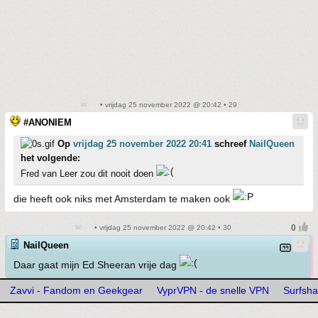
• vrijdag 25 november 2022 @ 20:42 • 29
#ANONIEM
Op
vrijdag 25 november 2022 20:41
schreef
NailQueen
het volgende:
Fred van Leer zou dit nooit doen
die heeft ook niks met Amsterdam te maken ook
• vrijdag 25 november 2022 @ 20:42 • 30
NailQueen
Daar gaat mijn Ed Sheeran vrije dag
Zavvi - Fandom en Geekgear
VyprVPN - de snelle VPN
Surfshar