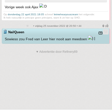
Vorige week ook Ajax
Op
donderdag 22 april 2021 18:05
schreef
letmehearyouscream
het volgende:
Ik heb natuurlijk in principe geen principes, want ik zit hier op SHO.
• vrijdag 25 november 2022 @ 20:50 • 44
NailQueen
Sowieso zou Fred van Leer hier nooit aan meedoen
▼ Advertentie door Refinery89