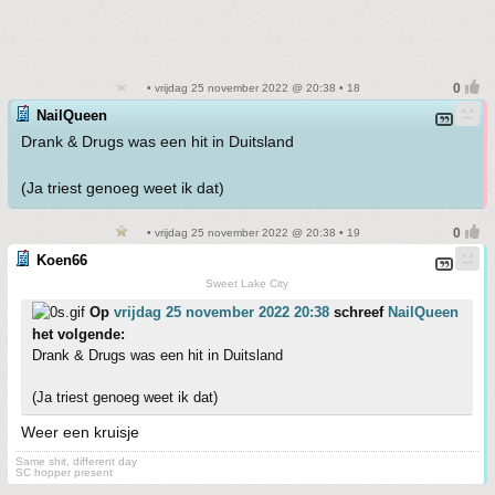
• vrijdag 25 november 2022 @ 20:38 • 18
NailQueen
Drank & Drugs was een hit in Duitsland
(Ja triest genoeg weet ik dat)
• vrijdag 25 november 2022 @ 20:38 • 19
Koen66
Sweet Lake City
Op
vrijdag 25 november 2022 20:38
schreef
NailQueen
het volgende:
Drank & Drugs was een hit in Duitsland
(Ja triest genoeg weet ik dat)
Weer een kruisje
Same shit, different day
SC hopper present