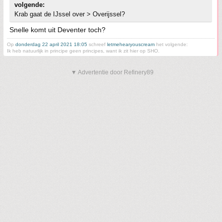
volgende:
Krab gaat de IJssel over > Overijssel?
Snelle komt uit Deventer toch?
Op
donderdag 22 april 2021 18:05
schreef
letmehearyouscream
het volgende:
Ik heb natuurlijk in principe geen principes, want ik zit hier op SHO.
▼ Advertentie door Refinery89