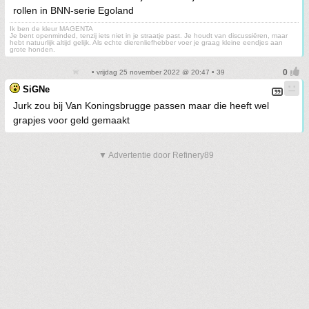
rollen in BNN-serie Egoland
Ik ben de kleur MAGENTA
Je bent openminded, tenzij iets niet in je straatje past. Je houdt van discussiëren, maar
hebt natuurlijk altijd gelijk. Als echte dierenliefhebber voer je graag kleine eendjes aan
grote honden.
• vrijdag 25 november 2022 @ 20:47 • 39
SiGNe
Jurk zou bij Van Koningsbrugge passen maar die heeft wel
grapjes voor geld gemaakt
▼ Advertentie door Refinery89