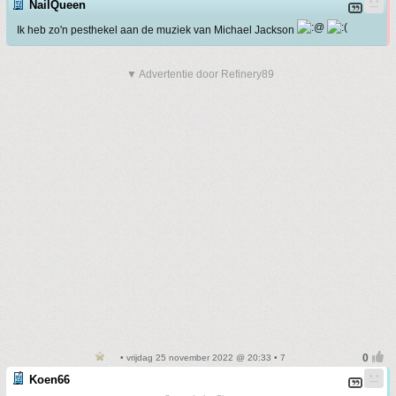
NailQueen
Ik heb zo'n pesthekel aan de muziek van Michael Jackson
▼ Advertentie door Refinery89
• vrijdag 25 november 2022 @ 20:33 • 7
Koen66