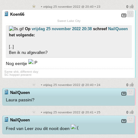
• vrijdag 25 november 2022 @ 20:40 • 23
Koen66
Sweet Lake City
Op
vrijdag 25 november 2022 20:38
schreef
NailQueen
het volgende:
[..]
Ben ik nu afgevallen?
Nog eentje
Same shit, different day
SC hopper present
• vrijdag 25 november 2022 @ 20:40 • 24
NailQueen
Laura passini?
• vrijdag 25 november 2022 @ 20:41 • 25
NailQueen
Fred van Leer zou dit nooit doen