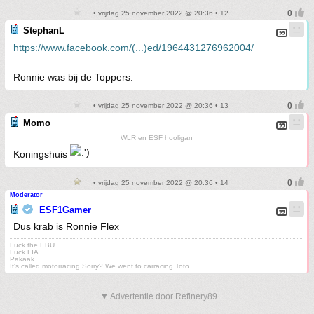
• vrijdag 25 november 2022 @ 20:36 • 12
StephanL
https://www.facebook.com/(...)ed/1964431276962004/
Ronnie was bij de Toppers.
• vrijdag 25 november 2022 @ 20:36 • 13
Momo
WLR en ESF hooligan
Koningshuis
• vrijdag 25 november 2022 @ 20:36 • 14
Moderator
ESF1Gamer
Dus krab is Ronnie Flex
Fuck the EBU
Fuck FIA
Pakaak
It's called motorracing.Sorry? We went to carracing Toto
▼ Advertentie door Refinery89