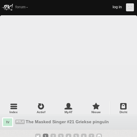
forum
log in
Index
Actief
MyAT
Nieuw
Dicht
The Masked Singer #21 Griekse pinguïn
tv
RTL4
1
2
3
4
5
6
7