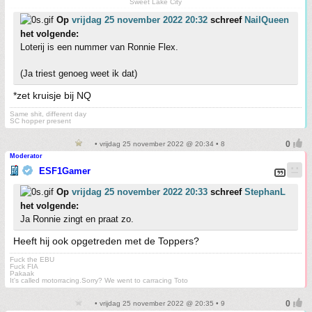
Sweet Lake City
Op
vrijdag 25 november 2022 20:32
schreef
NailQueen
het volgende:
Loterij is een nummer van Ronnie Flex.
(Ja triest genoeg weet ik dat)
*zet kruisje bij NQ
Same shit, different day
SC hopper present
• vrijdag 25 november 2022 @ 20:34 • 8
Moderator
ESF1Gamer
Op
vrijdag 25 november 2022 20:33
schreef
StephanL
het volgende:
Ja Ronnie zingt en praat zo.
Heeft hij ook opgetreden met de Toppers?
Fuck the EBU
Fuck FIA
Pakaak
It's called motorracing.Sorry? We went to carracing Toto
• vrijdag 25 november 2022 @ 20:35 • 9