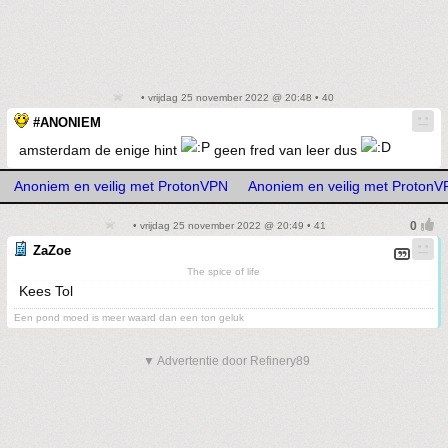
• vrijdag 25 november 2022 @ 20:48 • 40
#ANONIEM
amsterdam de enige hint
geen fred van leer dus
Anoniem en veilig met ProtonVPN
Anoniem en veilig met Proton
• vrijdag 25 november 2022 @ 20:49 • 41
ZaZoe
The spice of life
Kees Tol
Een pond moed is meer waard dan een ton geluk
▼ Advertentie door Refinery89