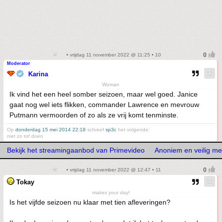
• vrijdag 11 november 2022 @ 11:25 • 10
Moderator
Karina
Woman
Ik vind het een heel somber seizoen, maar wel goed. Janice
gaat nog wel iets flikken, commander Lawrence en mevrouw
Putmann vermoorden of zo als ze vrij komt tenminste.
Op
donderdag 15 mei 2014 22:18
schreef
sp3c
het volgende:
niet zo tof doen
Bekijk het streamingaanbod van Primevideo
Anoniem en veilig m
• vrijdag 11 november 2022 @ 12:47 • 11
Tokay
makes your day!
Is het vijfde seizoen nu klaar met tien afleveringen?