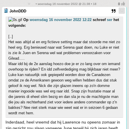
• woensdag 16 november 2022 @ 21:38 • 18
JohnDDD
Op
woensdag 16 november 2022 12:22
schreef
ser
het
volgende:
[..]
Het was altijd al en erg fictieve setting maar dat stoorde me niet zo
heel erg. Erg benieuwd naar wat Serena gaat doen, nu Luke er niet
is zie ik Juen en Serena wel wat problemen veroorzaken voor
Gilead.....
Maar idd bij de 2e aanslag hoezo doe je er zo lang over om iemand
overhoop te rijden? En idd zelfverdediging mag blijkbaar niet meer?
Luke kan natuurlijk ook gepiepeld worden door de Canadezen
omdat ze de Amerikanen gewoon weg willen hebben dus dat stuk
geloof ik nog wel. Nick die zijn glazen ineens op zo'n domme
manier ingooide was wel erg raar idd. Snap zijn frustatie maar al
die jarenis di eheel slim bezig en dan sla je nu de machtigste man
die jou als rechterhand ziet voor iedere andere commander op z'n
bakkes? Nee niet sterk maar wie weet wat er in seizoen 6 gedaan
wordt met hem.
Inderdaad, heel vreemd dat hij Lawrence nu opeens zomaar in
zijn gezicht zou slaan vanwege June terwijl hij zich jaren heeft