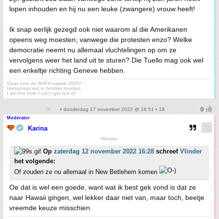
lopen inhouden en hij nu een leuke (zwangere) vrouw heeft!
Ik snap eerlijk gezegd ook niet waarom al die Amerikanen
opeens weg moesten; vanwege die protesten enzo? Welke
democratie neemt nu allemaal vluchtelingen op om ze
vervolgens weer het land uit te sturen? Die Tuello mag ook wel
een enkeltje richting Geneve hebben.
Gaat voor de BHFH-award 2005!
Humanitas est in bestias bonitas.
I am the hole I can't get out of.
• donderdag 17 november 2022 @ 16:51 • 19
Moderator
Karina
Woman
Op
zaterdag 12 november 2022 16:28
schreef
Vlinder
het volgende:
Of zouden ze nu allemaal in New Betlehem komen
Oe dat is wel een goede, want wat ik best gek vond is dat ze
naar Hawaii gingen, wel lekker daar niet van, maar toch, beetje
vreemde keuze misschien.