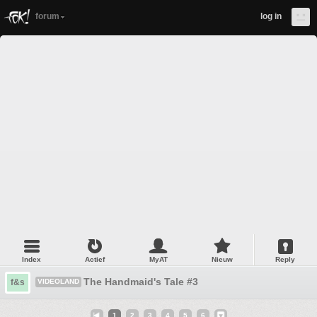
forum
log in
Index
Actief
MyAT
Nieuw
Reply
The Handmaid's Tale #3
f&s
VIDEOLAND
1
2
3
4
5
6