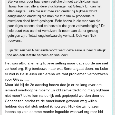
Sterker nog, voor haar eigen veiligheid moet ze blijkbaar naar
Hawaii toe met alle andere vluchtelingen uit Gilead? En dan het
allervaagste: Luke die niet mee kan omdat hij blijkbaar wordt
aangeklaagd omdat hij die man die zijn vrouw probeerde te
overrijden dood heeft geslagen. Echt hoezo is die man van die
paar tikjes opeens dood en hoezo is dat geen zelfverdediging? De
hele buurt was aan het verhuizen, ik neem aan dat er genoeg
getuigen zijn. Totaal ongeloofwaardig verhaal. Ook van Nick
trouwens.
Fijn dat seizoen 6 het einde wordt want deze serie is heel duidelijk
toe aan een laatste seizoen en snel ook!
Het was altijd al en erg fictieve setting maar dat stoorde me niet
zo heel erg. Erg benieuwd naar wat Serena gaat doen, nu Luke
er niet is zie ik Juen en Serena wel wat problemen veroorzaken
voor Gilead.....
Maar idd bij de 2e aanslag hoezo doe je er zo lang over om
iemand overhoop te rijden? En idd zelfverdediging mag blijkbaar
niet meer? Luke kan natuurlijk ook gepiepeld worden door de
Canadezen omdat ze de Amerikanen gewoon weg willen
hebben dus dat stuk geloof ik nog wel. Nick die zijn glazen
ineens op zo'n domme manier ingooide was wel erg raar idd.