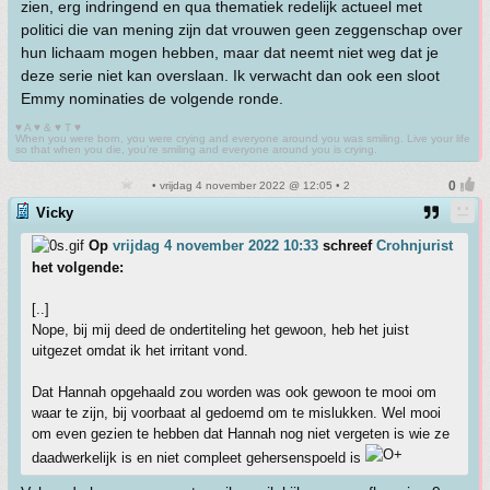
zien, erg indringend en qua thematiek redelijk actueel met
politici die van mening zijn dat vrouwen geen zeggenschap over
hun lichaam mogen hebben, maar dat neemt niet weg dat je
deze serie niet kan overslaan. Ik verwacht dan ook een sloot
Emmy nominaties de volgende ronde.
♥ A ♥ & ♥ T ♥
When you were born, you were crying and everyone around you was smiling. Live your life
so that when you die, you're smiling and everyone around you is crying.
• vrijdag 4 november 2022 @ 12:05 • 2
Vicky
Op
vrijdag 4 november 2022 10:33
schreef
Crohnjurist
het volgende:
[..]
Nope, bij mij deed de ondertiteling het gewoon, heb het juist
uitgezet omdat ik het irritant vond.
Dat Hannah opgehaald zou worden was ook gewoon te mooi om
waar te zijn, bij voorbaat al gedoemd om te mislukken. Wel mooi
om even gezien te hebben dat Hannah nog niet vergeten is wie ze
daadwerkelijk is en niet compleet gehersenspoeld is