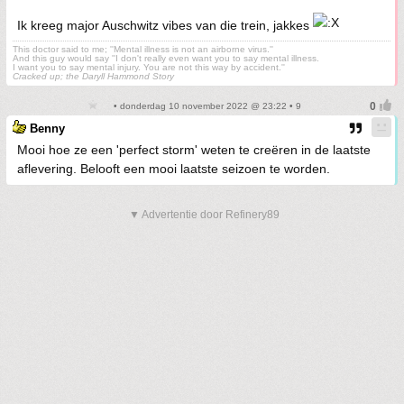
Ik kreeg major Auschwitz vibes van die trein, jakkes
This doctor said to me; ''Mental illness is not an airborne virus.''
And this guy would say ''I don't really even want you to say mental illness.
I want you to say mental injury. You are not this way by accident.''
Cracked up; the Daryll Hammond Story
• donderdag 10 november 2022 @ 23:22 • 9
Benny
Mooi hoe ze een 'perfect storm' weten te creëren in de laatste
aflevering. Belooft een mooi laatste seizoen te worden.
▼ Advertentie door Refinery89