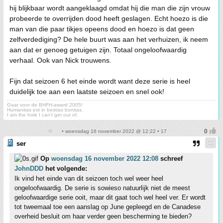
hij blijkbaar wordt aangeklaagd omdat hij die man die zijn vrouw
probeerde te overrijden dood heeft geslagen. Echt hoezo is die
man van die paar tikjes opeens dood en hoezo is dat geen
zelfverdediging? De hele buurt was aan het verhuizen, ik neem
aan dat er genoeg getuigen zijn. Totaal ongeloofwaardig
verhaal. Ook van Nick trouwens.
Fijn dat seizoen 6 het einde wordt want deze serie is heel
duidelijk toe aan een laatste seizoen en snel ook!
Gaat voor de BHFH-award 2005!
Humanitas est in bestias bonitas.
I am the hole I can't get out of.
• woensdag 16 november 2022 @ 12:22 • 17
ser
Op
woensdag 16 november 2022 12:08
schreef
JohnDDD
het volgende:
Ik vind het einde van dit seizoen toch wel weer heel
ongeloofwaardig. De serie is sowieso natuurlijk niet de meest
geloofwaardige serie ooit, maar dit gaat toch wel heel ver. Er wordt
tot tweemaal toe een aanslag op June gepleegd en de Canadese
overheid besluit om haar verder geen bescherming te bieden?