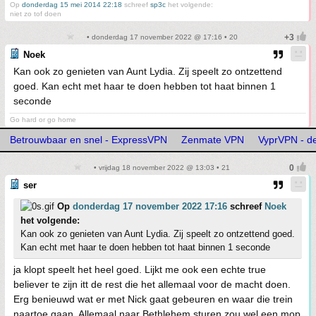
Op
donderdag 15 mei 2014 22:18
schreef
sp3c
het volgende:
niet zo tof doen
• donderdag 17 november 2022 @ 17:16 • 20
Noek
Kan ook zo genieten van Aunt Lydia. Zij speelt zo ontzettend
goed. Kan echt met haar te doen hebben tot haat binnen 1
seconde
Go hard or go home
Betrouwbaar en snel - ExpressVPN
Zenmate VPN
VyprVPN - d
• vrijdag 18 november 2022 @ 13:03 • 21
ser
Op
donderdag 17 november 2022 17:16
schreef
Noek
het volgende:
Kan ook zo genieten van Aunt Lydia. Zij speelt zo ontzettend goed.
Kan echt met haar te doen hebben tot haat binnen 1 seconde
ja klopt speelt het heel goed. Lijkt me ook een echte true
believer te zijn itt de rest die het allemaal voor de macht doen.
Erg benieuwd wat er met Nick gaat gebeuren en waar die trein
naartoe gaan. Allemaal naar Bethlehem sturen zou wel een mop