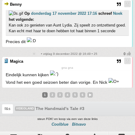
Benny
Op
donderdag 17 november 2022 17:16
schreef
Noek
het volgende:
Kan ook zo genieten van Aunt Lydia. Zij speelt zo ontzettend goed.
Kan echt met haar te doen hebben tot haat binnen 1 seconde
Precies dit
• vrijdag 9 december 2022 @ 16:49 • 25
Magica
gna gna
Eindelijk kunnen kijken
Vond het een goed seizoen beter dan vorige. En Nick
1
2
3
4
5
6
The Handmaid's Tale #3
f&s
VIDEOLAND
steun FOK! en koop via een van deze links
Coolblue
Bitvavo