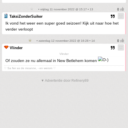
• vrijdag 11 november 2022 @ 15:17 • 13
TaksiZonderSuiker
Ik vond het weer een super goed seizoen! Kijk uit naar hoe het
verder verloopt
• zaterdag 12 november 2022 @ 16:28 • 14
Vlinder
Vlinder
Of zouden ze nu allemaal in New Betlehem komen
♡ Sa fier as de moanne, - en werom ♡
▼ Advertentie door Refinery89