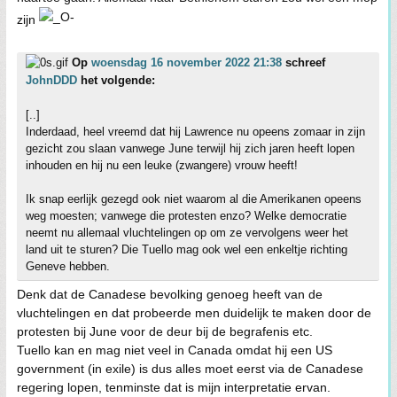
zijn
Op
woensdag 16 november 2022 21:38
schreef
JohnDDD
het volgende:
[..]
Inderdaad, heel vreemd dat hij Lawrence nu opeens zomaar in zijn
gezicht zou slaan vanwege June terwijl hij zich jaren heeft lopen
inhouden en hij nu een leuke (zwangere) vrouw heeft!
Ik snap eerlijk gezegd ook niet waarom al die Amerikanen opeens
weg moesten; vanwege die protesten enzo? Welke democratie
neemt nu allemaal vluchtelingen op om ze vervolgens weer het
land uit te sturen? Die Tuello mag ook wel een enkeltje richting
Geneve hebben.
Denk dat de Canadese bevolking genoeg heeft van de
vluchtelingen en dat probeerde men duidelijk te maken door de
protesten bij June voor de deur bij de begrafenis etc.
Tuello kan en mag niet veel in Canada omdat hij een US
government (in exile) is dus alles moet eerst via de Canadese
regering lopen, tenminste dat is mijn interpretatie ervan.