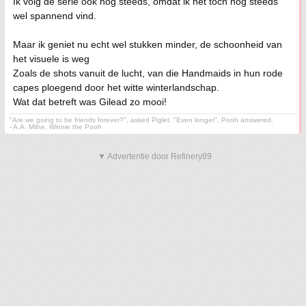
Ik volg de serie ook nog steeds, omdat ik het toch nog steeds
wel spannend vind.
Maar ik geniet nu echt wel stukken minder, de schoonheid van
het visuele is weg
Zoals de shots vanuit de lucht, van die Handmaids in hun rode
capes ploegend door het witte winterlandschap.
Wat dat betreft was Gilead zo mooi!
"Are we going to be friends forever?", asked Piglet. "Even longer", Pooh answered.
- A.A. Milne, Winnie the Pooh
▼ Advertentie door Refinery89