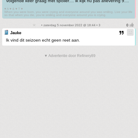
Volgende keer graag met spoiler.... ik kijk nu pas aflevering 9....
♥ A ♥ & ♥ T ♥
When you were born, you were crying and everyone around you was smiling. Live your life
so that when you die, you're smiling and everyone around you is crying.
• zaterdag 5 november 2022 @ 18:44 • 3
Jauke
Ik vind dit seizoen echt geen reet aan.
▼ Advertentie door Refinery89