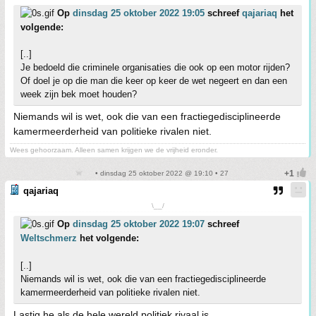
Op
dinsdag 25 oktober 2022 19:05
schreef
qajariaq
het
volgende:
[..]
Je bedoeld die criminele organisaties die ook op een motor rijden?
Of doel je op die man die keer op keer de wet negeert en dan een
week zijn bek moet houden?
Niemands wil is wet, ook die van een fractiegedisciplineerde
kamermeerderheid van politieke rivalen niet.
Wees gehoorzaam. Alleen samen krijgen we de vrijheid eronder.
• dinsdag 25 oktober 2022 @ 19:10 • 27
qajariaq
\__/
Op
dinsdag 25 oktober 2022 19:07
schreef
Weltschmerz
het volgende:
[..]
Niemands wil is wet, ook die van een fractiegedisciplineerde
kamermeerderheid van politieke rivalen niet.
Lastig he als de hele wereld politiek rivaal is.