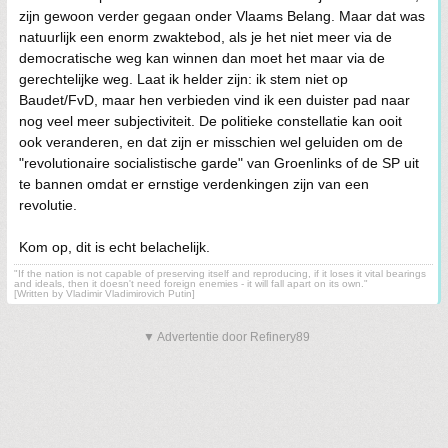
zijn gewoon verder gegaan onder Vlaams Belang. Maar dat was
natuurlijk een enorm zwaktebod, als je het niet meer via de
democratische weg kan winnen dan moet het maar via de
gerechtelijke weg. Laat ik helder zijn: ik stem niet op
Baudet/FvD, maar hen verbieden vind ik een duister pad naar
nog veel meer subjectiviteit. De politieke constellatie kan ooit
ook veranderen, en dat zijn er misschien wel geluiden om de
"revolutionaire socialistische garde" van Groenlinks of de SP uit
te bannen omdat er ernstige verdenkingen zijn van een
revolutie.
Kom op, dit is echt belachelijk.
"If the nation is not capable of preserving itself and reproducing, if it loses it vital bearings
and ideals, then it doesn't need foreign enemies - it will fall apart on its own."
[Written by Vladimir Vladimirovich Putin]
▼ Advertentie door Refinery89