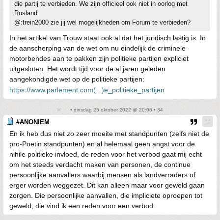
die partij te verbieden. We zijn officieel ook niet in oorlog met
Rusland.
@:trein2000 zie jij wel mogelijkheden om Forum te verbieden?
In het artikel van Trouw staat ook al dat het juridisch lastig is. In
de aanscherping van de wet om nu eindelijk de criminele
motorbendes aan te pakken zijn politieke partijen expliciet
uitgesloten. Het wordt tijd voor de al jaren geleden
aangekondigde wet op de politieke partijen:
https://www.parlement.com(...)e_politieke_partijen
• dinsdag 25 oktober 2022 @ 20:06 • 34
#ANONIEM
En ik heb dus niet zo zeer moeite met standpunten (zelfs niet de
pro-Poetin standpunten) en al helemaal geen angst voor de
nihile politieke invloed, de reden voor het verbod gaat mij echt
om het steeds verdacht maken van personen, de continue
persoonlijke aanvallers waarbij mensen als landverraders of
erger worden weggezet. Dit kan alleen maar voor geweld gaan
zorgen. Die persoonlijke aanvallen, die impliciete oproepen tot
geweld, die vind ik een reden voor een verbod.