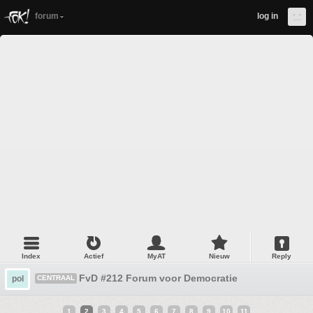
forum
log in
Index
Actief
MyAT
Nieuw
Reply
FvD #212 Forum voor Democratie
pol
CENTRAAL
1
2
3
4
5
6
7
8
9
10
11