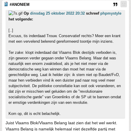
#ANONIEM
Op
dinsdag 25 oktober 2022 20:32
schreef
phpmystyle
het volgende:
[..]
Excuus, tis inderdaad Trouw. Conservatief rechts? Meer een krant
met een vervelend belerend gereformeerd toontje mijn inziens.
Ter zake: klopt inderdaad dat Vlaams Blok destijds verboden is,
zijn gewoon verder gegaan onder Vlaams Belang. Maar dat was
natuurlijk een enorm zwaktebod, als je het niet meer via de
democratische weg kan winnen dan moet het maar via de
gerechtelijke weg. Laat ik helder zijn: ik stem niet op Baudet/FvD,
maar hen verbieden vind ik een duister pad naar nog veel meer
subjectiviteit. De politieke constellatie kan ooit ook veranderen, en
dat zijn er misschien wel geluiden om de "revolutionaire
socialistische garde" van Groenlinks of de SP uit te bannen omdat
er ernstige verdenkingen zijn van een revolutie.
Kom op, dit is echt belachelijk.
Juist Vlaams Blok/Vlaams Belang laat zien dat het wel werkt.
Vlaams Belang is namelijk helemaal niet dezelfde partij met