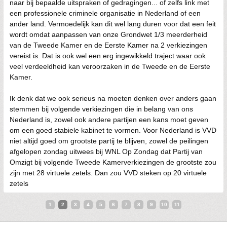
naar bij bepaalde uitspraken of gedragingen... of zelfs link met
een professionele criminele organisatie in Nederland of een
ander land. Vermoedelijk kan dit wel lang duren voor dat een feit
wordt omdat aanpassen van onze Grondwet 1/3 meerderheid
van de Tweede Kamer en de Eerste Kamer na 2 verkiezingen
vereist is. Dat is ook wel een erg ingewikkeld traject waar ook
veel verdeeldheid kan veroorzaken in de Tweede en de Eerste
Kamer.
Ik denk dat we ook serieus na moeten denken over anders gaan
stemmen bij volgende verkiezingen die in belang van ons
Nederland is, zowel ook andere partijen een kans moet geven
om een goed stabiele kabinet te vormen. Voor Nederland is VVD
niet altijd goed om grootste partij te blijven, zowel de peilingen
afgelopen zondag uitwees bij WNL Op Zondag dat Partij van
Omzigt bij volgende Tweede Kamerverkiezingen de grootste zou
zijn met 28 virtuele zetels. Dan zou VVD steken op 20 virtuele
zetels
1
2
3
4
5
6
7
8
9
10
11
12