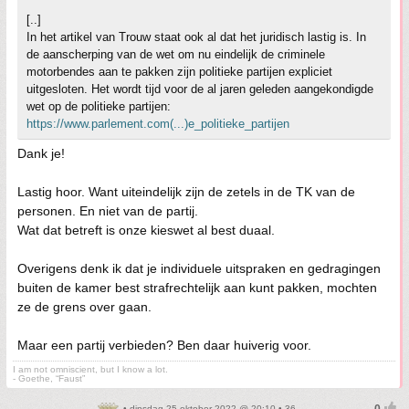
[..]
In het artikel van Trouw staat ook al dat het juridisch lastig is. In
de aanscherping van de wet om nu eindelijk de criminele
motorbendes aan te pakken zijn politieke partijen expliciet
uitgesloten. Het wordt tijd voor de al jaren geleden aangekondigde
wet op de politieke partijen:
https://www.parlement.com(...)e_politieke_partijen
Dank je!
Lastig hoor. Want uiteindelijk zijn de zetels in de TK van de
personen. En niet van de partij.
Wat dat betreft is onze kieswet al best duaal.
Overigens denk ik dat je individuele uitspraken en gedragingen
buiten de kamer best strafrechtelijk aan kunt pakken, mochten
ze de grens over gaan.
Maar een partij verbieden? Ben daar huiverig voor.
I am not omniscient, but I know a lot.
- Goethe, “Faust”
• dinsdag 25 oktober 2022 @ 20:10 • 36