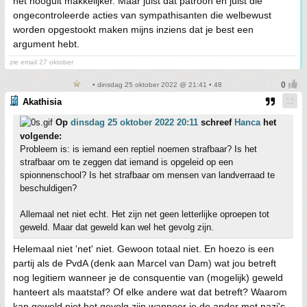
het hooguit makkelijker. Maar juist dat patroon en juist die
ongecontroleerde acties van sympathisanten die welbewust
worden opgestookt maken mijns inziens dat je best een
argument hebt.
zie email 27 oktober
• dinsdag 25 oktober 2022 @ 21:41 • 48
Akathisia
Op
dinsdag 25 oktober 2022 20:11
schreef
Hanca
het
volgende:
Probleem is: is iemand een reptiel noemen strafbaar? Is het
strafbaar om te zeggen dat iemand is opgeleid op een
spionnenschool? Is het strafbaar om mensen van landverraad te
beschuldigen?
Allemaal net niet echt. Het zijn net geen letterlijke oproepen tot
geweld. Maar dat geweld kan wel het gevolg zijn.
Helemaal niet 'net' niet. Gewoon totaal niet. En hoezo is een
partij als de PvdA (denk aan Marcel van Dam) wat jou betreft
nog legitiem wanneer je de consquentie van (mogelijk) geweld
hanteert als maatstaf? Of elke andere wat dat betreft? Waarom
kan geweld niet het gevolg zijn wanneer je de ander met nazi's