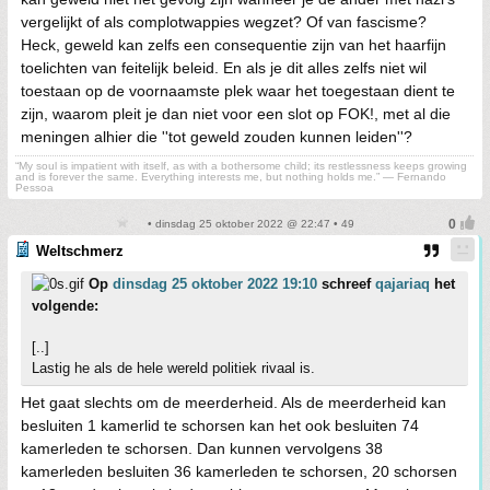
vergelijkt of als complotwappies wegzet? Of van fascisme?
Heck, geweld kan zelfs een consequentie zijn van het haarfijn
toelichten van feitelijk beleid. En als je dit alles zelfs niet wil
toestaan op de voornaamste plek waar het toegestaan dient te
zijn, waarom pleit je dan niet voor een slot op FOK!, met al die
meningen alhier die ''tot geweld zouden kunnen leiden''?
“My soul is impatient with itself, as with a bothersome child; its restlessness keeps growing
and is forever the same. Everything interests me, but nothing holds me.” ― Fernando
Pessoa
• dinsdag 25 oktober 2022 @ 22:47 • 49
Weltschmerz
Op
dinsdag 25 oktober 2022 19:10
schreef
qajariaq
het
volgende:
[..]
Lastig he als de hele wereld politiek rivaal is.
Het gaat slechts om de meerderheid. Als de meerderheid kan
besluiten 1 kamerlid te schorsen kan het ook besluiten 74
kamerleden te schorsen. Dan kunnen vervolgens 38
kamerleden besluiten 36 kamerleden te schorsen, 20 schorsen