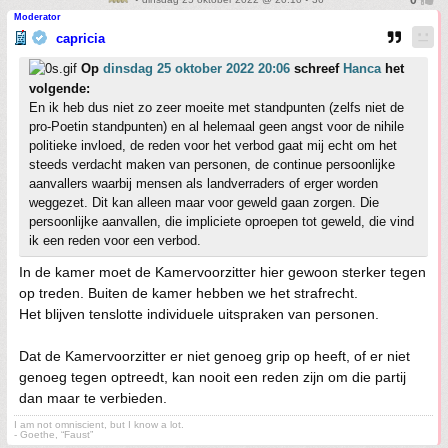
Moderator
capricia
Op
dinsdag 25 oktober 2022 20:06
schreef
Hanca
het
volgende:
En ik heb dus niet zo zeer moeite met standpunten (zelfs niet de
pro-Poetin standpunten) en al helemaal geen angst voor de nihile
politieke invloed, de reden voor het verbod gaat mij echt om het
steeds verdacht maken van personen, de continue persoonlijke
aanvallers waarbij mensen als landverraders of erger worden
weggezet. Dit kan alleen maar voor geweld gaan zorgen. Die
persoonlijke aanvallen, die impliciete oproepen tot geweld, die vind
ik een reden voor een verbod.
In de kamer moet de Kamervoorzitter hier gewoon sterker tegen
op treden. Buiten de kamer hebben we het strafrecht.
Het blijven tenslotte individuele uitspraken van personen.
Dat de Kamervoorzitter er niet genoeg grip op heeft, of er niet
genoeg tegen optreedt, kan nooit een reden zijn om die partij
dan maar te verbieden.
I am not omniscient, but I know a lot.
- Goethe, “Faust”