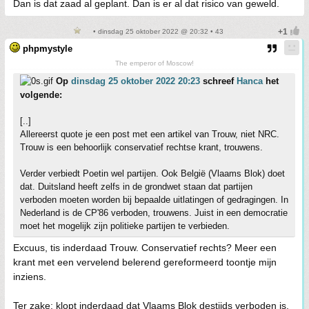
Dan is dat zaad al geplant. Dan is er al dat risico van geweld.
• dinsdag 25 oktober 2022 @ 20:32 • 43
phpmystyle
The emperor of Moscow!
Op
dinsdag 25 oktober 2022 20:23
schreef
Hanca
het
volgende:
[..]
Allereerst quote je een post met een artikel van Trouw, niet NRC.
Trouw is een behoorlijk conservatief rechtse krant, trouwens.
Verder verbiedt Poetin wel partijen. Ook België (Vlaams Blok) doet
dat. Duitsland heeft zelfs in de grondwet staan dat partijen
verboden moeten worden bij bepaalde uitlatingen of gedragingen. In
Nederland is de CP'86 verboden, trouwens. Juist in een democratie
moet het mogelijk zijn politieke partijen te verbieden.
Excuus, tis inderdaad Trouw. Conservatief rechts? Meer een
krant met een vervelend belerend gereformeerd toontje mijn
inziens.
Ter zake: klopt inderdaad dat Vlaams Blok destijds verboden is,