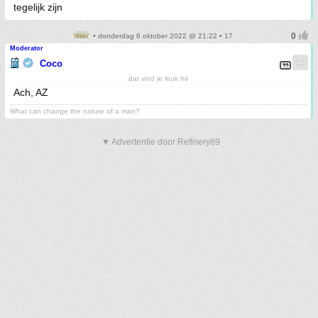
tegelijk zijn
• donderdag 6 oktober 2022 @ 21:22 • 17
Moderator
Coco
dat vind je leuk hè
Ach, AZ
What can change the nature of a man?
▼ Advertentie door Refinery89