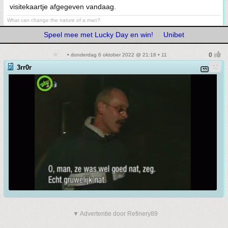
visitekaartje afgegeven vandaag.
What can change the nature of a man?
Speel mee met Lucky Day en win!
Unibet
• donderdag 6 oktober 2022 @ 21:18 • 11
3rr0r
▼ Advertentie door Refinery89