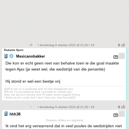
• donderdag 6 oktober 2022 @ 21:20 • 15
Redactie Sport
Mexicanobakker
Die kon er echt geen reet van behalve toen ie die goal maakte
tegen Ajax (je weet wel, die wedstrijd van die penantie)
Hij stond er wel een beetje vrij
\[i\]Put me on a pedestal and I'll only disappoint you
Tell me I'm exceptional and I promise to exploit you
Give me all your money and I'll make some origami honey
I think you're a joke but I don't find you very funny\[/i\]
• donderdag 6 oktober 2022 @ 21:20 • 16
hhh38
Duistere driften en afgoderij
Ik vind het erg verwarrend dat in veel poules de wedstrijden niet