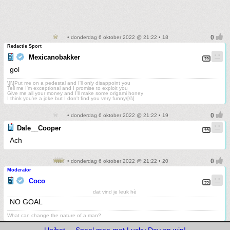
• donderdag 6 oktober 2022 @ 21:22 • 18
Redactie Sport
Mexicanobakker
gol
\[i\]Put me on a pedestal and I'll only disappoint you
Tell me I'm exceptional and I promise to exploit you
Give me all your money and I'll make some origami honey
I think you're a joke but I don't find you very funny\[/i\]
• donderdag 6 oktober 2022 @ 21:22 • 19
Dale__Cooper
Ach
• donderdag 6 oktober 2022 @ 21:22 • 20
Moderator
Coco
dat vind je leuk hè
NO GOAL
What can change the nature of a man?
Unibet
Speel mee met Lucky Day en win!