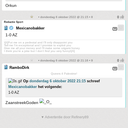
Orkun
• donderdag 6 oktober 2022 @ 21:15 • 8
Redactie Sport
Mexicanobakker
1-0 AZ
\[i\]Put me on a pedestal and I'll only disappoint you
Tell me I'm exceptional and I promise to exploit you
Give me all your money and I'll make some origami honey
I think you're a joke but I don't find you very funny\[/i\]
• donderdag 6 oktober 2022 @ 21:16 • 9
RamboDirk
Queers 4 Palestine!
Op
donderdag 6 oktober 2022 21:15
schreef
Mexicanobakker
het volgende:
1-0 AZ
ZaanstreekGoden
▼ Advertentie door Refinery89