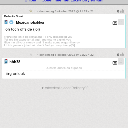
• donderdag 6 oktober 2022 @ 21:22 • 21
Redactie Sport
Mexicanobakker
oh toch offside (lol)
\[i\]Put me on a pedestal and I'll only disappoint you
Tell me I'm exceptional and I promise to exploit you
Give me all your money and I'll make some origami honey
I think you're a joke but I don't find you very funny\[/i\]
• donderdag 6 oktober 2022 @ 21:22 • 22
hhh38
Duistere driften en afgoderij
Erg onleuk
▼ Advertentie door Refinery89