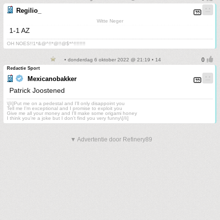
Regilio_
Witte Neger
1-1 AZ
OH NOES!!1*&@^!!*@!!@$*^!!!!!!!!
• donderdag 6 oktober 2022 @ 21:19 • 14
Redactie Sport
Mexicanobakker
Patrick Joostened
\[i\]Put me on a pedestal and I'll only disappoint you
Tell me I'm exceptional and I promise to exploit you
Give me all your money and I'll make some origami honey
I think you're a joke but I don't find you very funny\[/i\]
▼ Advertentie door Refinery89