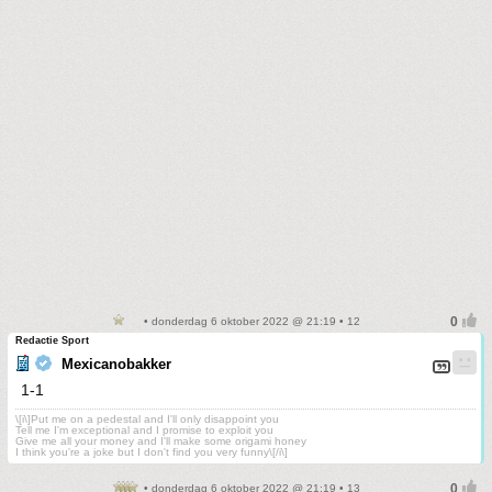
• donderdag 6 oktober 2022 @ 21:19 • 12
Redactie Sport
Mexicanobakker
1-1
\[i\]Put me on a pedestal and I'll only disappoint you
Tell me I'm exceptional and I promise to exploit you
Give me all your money and I'll make some origami honey
I think you're a joke but I don't find you very funny\[/i\]
• donderdag 6 oktober 2022 @ 21:19 • 13