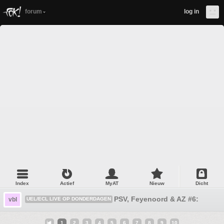
forum
log in
Index
Actief
MyAT
Nieuw
Dicht
PSV, Feyenoord & AZ #6:
vbl
UEL/ECL LIVE OP DONDERDAGEN
1
2
3
4
5
6
7
8
9
10