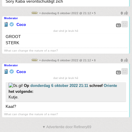
Sory Kaba verontschuldigt zich
• donderdag 6 oktober 2022 @ 21:12 • 5
Moderator
Coco
dat vind je leuk hè
GROOT
STERK
What can change the nature of a man?
• donderdag 6 oktober 2022 @ 21:12 • 6
Moderator
Coco
dat vind je leuk hè
Op
donderdag 6 oktober 2022 21:11
schreef
Oriente
het volgende:
Kutje.
Kaal?
What can change the nature of a man?
▼ Advertentie door Refinery89