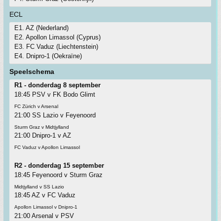
ECL
E1. AZ (Nederland)
E2. Apollon Limassol (Cyprus)
E3. FC Vaduz (Liechtenstein)
E4. Dnipro-1 (Oekraïne)
Speelschema
R1 - donderdag 8 september
18:45 PSV v FK Bodo Glimt
FC Zürich v Arsenal
21:00 SS Lazio v Feyenoord
Sturm Graz v Midtjylland
21:00 Dnipro-1 v AZ
FC Vaduz v Apollon Limassol
R2 - donderdag 15 september
18:45 Feyenoord v Sturm Graz
Midtjylland v SS Lazio
18:45 AZ v FC Vaduz
Apollon Limassol v Dnipro-1
21:00 Arsenal v PSV