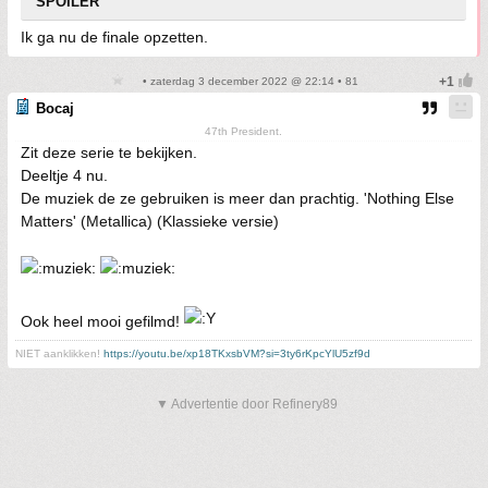
SPOILER
Ik ga nu de finale opzetten.
• zaterdag 3 december 2022 @ 22:14 • 81
Bocaj
47th President.
Zit deze serie te bekijken.
Deeltje 4 nu.
De muziek de ze gebruiken is meer dan prachtig. 'Nothing Else
Matters' (Metallica) (Klassieke versie)
Ook heel mooi gefilmd!
NIET aanklikken!
https://youtu.be/xp18TKxsbVM?si=3ty6rKpcYlU5zf9d
▼ Advertentie door Refinery89