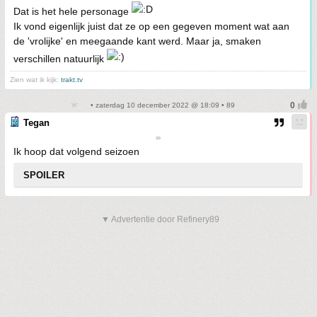
Dat is het hele personage
Ik vond eigenlijk juist dat ze op een gegeven moment wat aan
de 'vrolijke' en meegaande kant werd. Maar ja, smaken
verschillen natuurlijk
Zien wat ik kijk:
trakt.tv
• zaterdag 10 december 2022 @ 18:09 • 89
Tegan
∞
Ik hoop dat volgend seizoen
SPOILER
▼ Advertentie door Refinery89