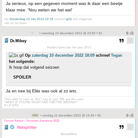
Ja serieus, op een gegeven moment was ik daar een beetje
klaar mee. 'Nou weten we het wel'
Op
donderdag 15 mei 2014 22:18
schreef
sp3c
het volgende:
niet zo tof doen
• zaterdag 10 december 2022 @ 23:50 • 91
Dr.Mikey
Games Crew van het jaar 2013
Op
zaterdag 10 december 2022 18:09
schreef
Tegan
het volgende:
Ik hoop dat volgend seizoen
SPOILER
Ja en nee bij Elite was ook al zo iets.
They wish to cure us. But I say to you, WE are the cure!
"WHAT IF YOU'RE RIGHT AND THEY'RE WRONG?"
R.I.P DTS.
• zondag 11 december 2022 @ 14:34 • 92
Forum Admin / Grootste Aanwinst 2022
Netsplitter
#jesuisMasi