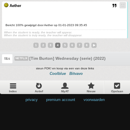
Aether
Bericht 100% gewijzigd door Aether op 01-01-2023 09:35:45
When the student is ready, the teacher will appear.
When the student is truly ready, the teacher will disappear.
1
2
3
4
5
6
7
8
[Tim Burton] Wednesday (serie) (2022)
f&s
NETFLIX
steun FOK! en koop via een van deze links
Coolblue
Bitvavo
Index
Actief
MyAT
Nieuw
Opslaan
privacy
•
premium account
•
voorwaarden