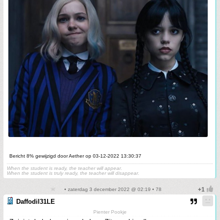
Bericht 8% gewijzigd door Aether op 03-12-2022 13:30:37
When the student is ready, the teacher will appear.
When the student is truly ready, the teacher will disappear.
• zaterdag 3 december 2022 @ 02:19 • 78
Daffodil31LE
Pienter Pookje