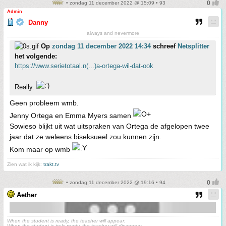
• zondag 11 december 2022 @ 15:09 • 93
Admin
Danny
always and nevermore
Op
zondag 11 december 2022 14:34
schreef
Netsplitter
het volgende:
https://www.serietotaal.n(...)a-ortega-wil-dat-ook
Really.
Geen probleem wmb.
Jenny Ortega en Emma Myers samen
Sowieso blijkt uit wat uitspraken van Ortega de afgelopen twee
jaar dat ze weleens biseksueel zou kunnen zijn.
Kom maar op wmb
Zien wat ik kijk:
trakt.tv
• zondag 11 december 2022 @ 19:16 • 94
Aether
When the student is ready, the teacher will appear.
When the student is truly ready, the teacher will disappear.