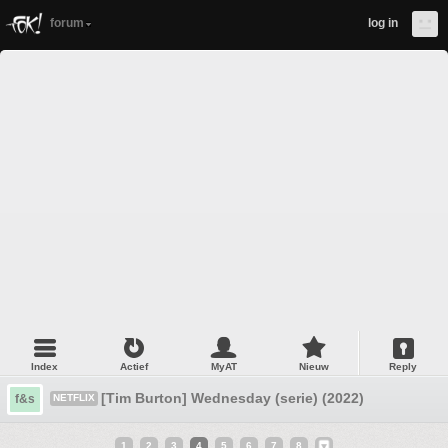
forum
log in
Index
Actief
MyAT
Nieuw
Reply
[Tim Burton] Wednesday (serie) (2022)
f&s
NETFLIX
1
2
3
4
5
6
7
8