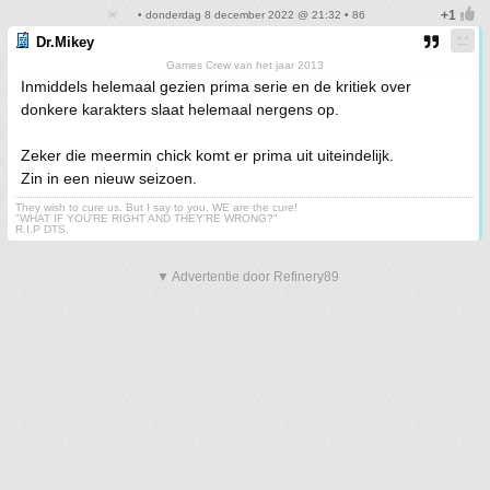
• donderdag 8 december 2022 @ 21:32 • 86
Dr.Mikey
Games Crew van het jaar 2013
Inmiddels helemaal gezien prima serie en de kritiek over
donkere karakters slaat helemaal nergens op.
Zeker die meermin chick komt er prima uit uiteindelijk.
Zin in een nieuw seizoen.
They wish to cure us. But I say to you, WE are the cure!
"WHAT IF YOU'RE RIGHT AND THEY'RE WRONG?"
R.I.P DTS.
▼ Advertentie door Refinery89