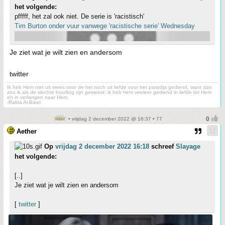
het volgende:
pfffff, het zal ook niet. De serie is 'racistisch'
Tim Burton onder vuur vanwege 'racistische serie' Wednesday
Je ziet wat je wilt zien en andersom
twitter
Ik heb Hem niet uit vrees voor de hel noch uit liefde voor het paradijs gediend, want dan
zou ik als de slechte huurling zijn geweest; ik heb hem veeleer gediend in liefde tot Hem
en in verlangen naar Hem.
-Rabia Al-Basri
• vrijdag 2 december 2022 @ 16:37 • 77
Aether
Op
vrijdag 2 december 2022 16:18
schreef
Slayage
het volgende:
[..]
Je ziet wat je wilt zien en andersom
[
twitter
]