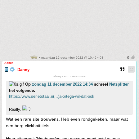
• maandag 12 december 2022 @ 10:46 • 98
Admin
Danny
always and nevermore
Op
zondag 11 december 2022 14:34
schreef
Netsplitter
het volgende:
https://www.serietotaal.n(...)a-ortega-wil-dat-ook
Really.
Wat een rare site trouwens. Heb even rondgekeken, maar wat
een berg clickbaittitels.
Haar uitspraak '
Wednesday zou gewoon nooit echt in zo'n