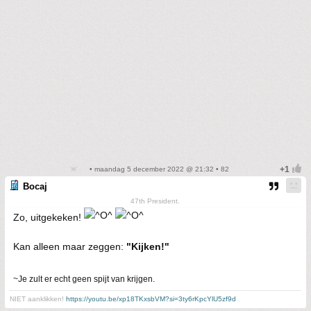
• maandag 5 december 2022 @ 21:32 • 82
Bocaj
47th President.
Zo, uitgekeken!
Kan alleen maar zeggen:
"Kijken!"
~Je zult er echt geen spijt van krijgen.
NIET aanklikken!
https://youtu.be/xp18TKxsbVM?si=3ty6rKpcYlU5zf9d