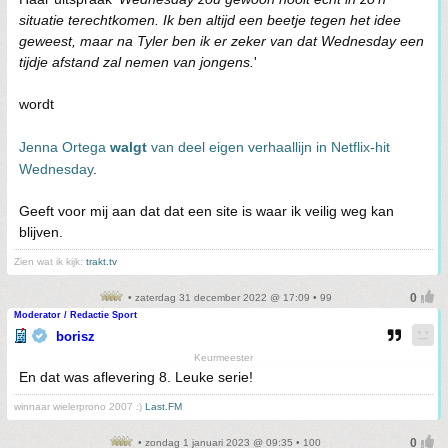
situatie terechtkomen. Ik ben altijd een beetje tegen het idee
geweest, maar na Tyler ben ik er zeker van dat Wednesday een
tijdje afstand zal nemen van jongens.
'
wordt
Jenna Ortega
walgt
van deel eigen verhaallijn in Netflix-hit
Wednesday
.
Geeft voor mij aan dat dat een site is waar ik veilig weg kan
blijven.
Zien wat ik kijk:
trakt.tv
• zaterdag 31 december 2022 @ 17:09 • 99
Moderator / Redactie Sport
borisz
Keurmeester
En dat was aflevering 8. Leuke serie!
winnaar wielerprono 2007 :)
Last.FM
• zondag 1 januari 2023 @ 09:35 • 100