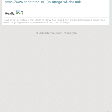
https://www.serietotaal.n(...)a-ortega-wil-dat-ook
Really.
OxygeneFRL-vrijdag 8 mei 2020 @ 08:52:59: Ik had een pleuris hekel aan je maar nu ik
weet dat je tegen een vuurwerkverbod ben, hou ik van je.
▼ Advertentie door Refinery89