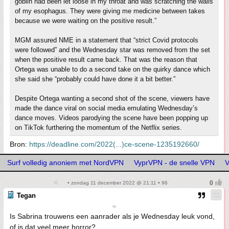
goblin had been let loose in my throat and was scratching the walls
of my esophagus. They were giving me medicine between takes
because we were waiting on the positive result.”
MGM assured NME in a statement that “strict Covid protocols
were followed” and the Wednesday star was removed from the set
when the positive result came back. That was the reason that
Ortega was unable to do a second take on the quirky dance which
she said she “probably could have done it a bit better.”
Despite Ortega wanting a second shot of the scene, viewers have
made the dance viral on social media emulating Wednesday’s
dance moves. Videos parodying the scene have been popping up
on TikTok furthering the momentum of the Netflix series.
Bron:
https://deadline.com/2022(...)ce-scene-1235192660/
Surf volledig anoniem met NordVPN
VyprVPN - de snelle VPN
V
• zondag 11 december 2022 @ 21:11 • 96
Tegan
∞
Is Sabrina trouwens een aanrader als je Wednesday leuk vond,
of is dat veel meer horror?