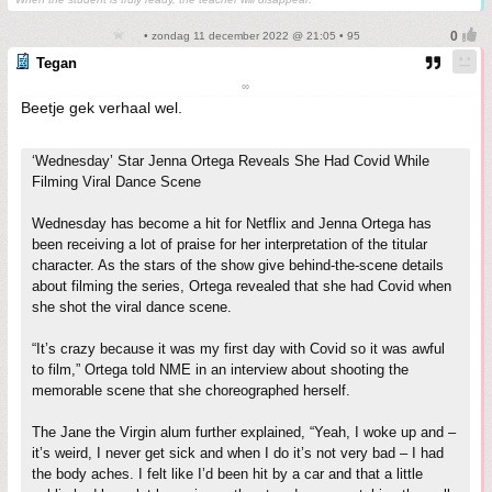
• zondag 11 december 2022 @ 21:05 • 95
Tegan
∞
Beetje gek verhaal wel.
‘Wednesday’ Star Jenna Ortega Reveals She Had Covid While
Filming Viral Dance Scene
Wednesday has become a hit for Netflix and Jenna Ortega has
been receiving a lot of praise for her interpretation of the titular
character. As the stars of the show give behind-the-scene details
about filming the series, Ortega revealed that she had Covid when
she shot the viral dance scene.
“It’s crazy because it was my first day with Covid so it was awful
to film,” Ortega told NME in an interview about shooting the
memorable scene that she choreographed herself.
The Jane the Virgin alum further explained, “Yeah, I woke up and –
it’s weird, I never get sick and when I do it’s not very bad – I had
the body aches. I felt like I’d been hit by a car and that a little