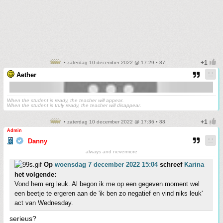
• zaterdag 10 december 2022 @ 17:29 • 87
Aether
When the student is ready, the teacher will appear.
When the student is truly ready, the teacher will disappear.
• zaterdag 10 december 2022 @ 17:36 • 88
Admin
Danny
always and nevermore
Op
woensdag 7 december 2022 15:04
schreef
Karina
het volgende:
Vond hem erg leuk. Al begon ik me op een gegeven moment wel
een beetje te ergeren aan de 'ik ben zo negatief en vind niks leuk'
act van Wednesday.
serieus?