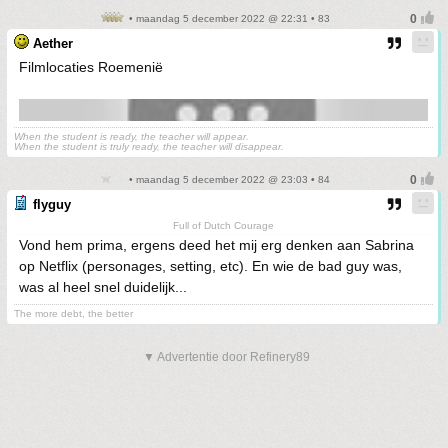
• maandag 5 december 2022 @ 22:31 • 83
Aether
Filmlocaties Roemenië
When the student is ready, the teacher will appear.
When the student is truly ready, the teacher will disappear.
• maandag 5 december 2022 @ 23:03 • 84
flyguy
Full of Dutch Courage
Vond hem prima, ergens deed het mij erg denken aan Sabrina
op Netflix (personages, setting, etc). En wie de bad guy was,
was al heel snel duidelijk...
The more debt, the better
▼ Advertentie door Refinery89