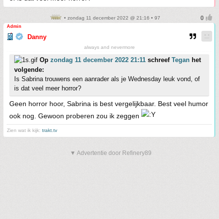
• zondag 11 december 2022 @ 21:16 • 97
Admin
Danny
always and nevermore
Op
zondag 11 december 2022 21:11
schreef
Tegan
het
volgende:
Is Sabrina trouwens een aanrader als je Wednesday leuk vond, of
is dat veel meer horror?
Geen horror hoor, Sabrina is best vergelijkbaar. Best veel humor
ook nog. Gewoon proberen zou ik zeggen
Zien wat ik kijk:
trakt.tv
▼ Advertentie door Refinery89